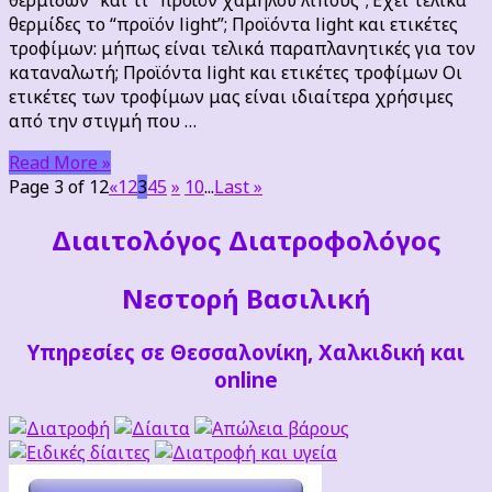
σημαίνουν;
θερμίδες το “προϊόν light”; Προϊόντα light και ετικέτες
τροφίμων: μήπως είναι τελικά παραπλανητικές για τον
καταναλωτή; Προϊόντα light και ετικέτες τροφίμων Οι
ετικέτες των τροφίμων μας είναι ιδιαίτερα χρήσιμες
από την στιγμή που …
Read More »
Page 3 of 12
«
1
2
3
4
5
»
10
...
Last »
Διαιτoλόγος Διατροφολόγος
Νεστορή Βασιλική
Υπηρεσίες σε Θεσσαλονίκη, Χαλκιδική και
online