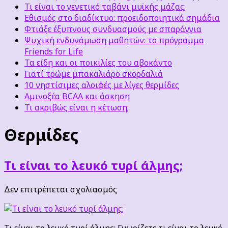
Τι είναι το γενετικό ταβάνι μυϊκής μάζας;
Εθισμός στο διαδίκτυο: προειδοποιητικά σημάδια
Φτιάξε έξυπνους συνδυασμούς με σπαράγγια
Ψυχική ενδυνάμωση μαθητών: το πρόγραμμα
Friends for Life
Τα είδη και οι ποικιλίες του αβοκάντο
Γιατί τρώμε μπακαλιάρο σκορδαλιά
10 νηστίσιμες αλοιφές με λίγες θερμίδες
Αμινοξέα BCAA και άσκηση
Τι ακριβώς είναι η κέτωση;
Θερμίδες
Τι είναι το λευκό τυρί άλμης;
στο
Δεν επιτρέπεται σχολιασμός
Τι
είναι
το
Τι είναι το λευκό τυρί άλμης; Γνωρίζετε τι είναι το λευκό