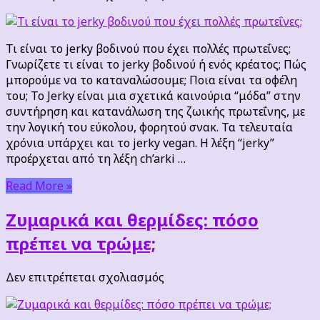
Τι
είναι
το
Τι είναι το jerky βοδινού που έχει πολλές πρωτεΐνες;
jerky
Γνωρίζετε τι είναι το jerky βοδινού ή ενός κρέατος; Πώς
βοδινού
μπορούμε να το καταναλώσουμε; Ποια είναι τα οφέλη
που
του; Το Jerky είναι μια σχετικά καινούρια “μόδα” στην
έχει
συντήρηση και κατανάλωση της ζωικής πρωτεΐνης, με
πολλές
την λογική του εύκολου, φορητού σνακ. Τα τελευταία
πρωτεΐνες;
χρόνια υπάρχει και το jerky vegan. Η λέξη “jerky”
προέρχεται από τη λέξη ch’arki …
Read More »
Ζυμαρικά και θερμίδες: πόσο
πρέπει να τρώμε;
στο
Δεν επιτρέπεται σχολιασμός
Ζυμαρικά
και