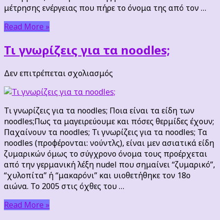
μέτρησης ενέργειας που πήρε το όνομα της από τον …
Read More »
Τι γνωρίζεις για τα noodles;
στο
Δεν επιτρέπεται σχολιασμός
Τι
γνωρίζεις
για
Τι γνωρίζεις για τα noodles; Ποια είναι τα είδη των
τα
noodles;Πως τα μαγειρεύουμε και πόσες θερμίδες έχουν;
noodles;
Παχαίνουν τα noodles; Τι γνωρίζεις για τα noodles; Τα
noodles (προφέρονται: νούντλς), είναι μεν ασιατικά είδη
ζυμαρικών όμως το σύγχρονο όνομα τους προέρχεται
από την γερμανική λέξη nudel που σημαίνει “ζυμαρικό”,
“χυλοπίτα” ή “μακαρόνι” και υιοθετήθηκε τον 18ο
αιώνα. Το 2005 στις όχθες του …
Read More »