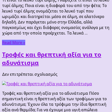
λευκό
τυρί άλμης; Ποια είναι η διαφορά του από την φέτα; To
τυρί
λευκό τυρί άλμης ονομάζεται το λευκό τυρί που
άλμης;
ωριμάζει και διατηρείται μέσα σε άλμη, σε αλατόνερο
δηλαδή. Δεν παράγεται μόνο στην Ελλάδα, αλλά
παγκοσμίως και έχει διάφορες ονομασίες ανάλογα με τη
χώρα από την οποία προέρχεται. Τα λευκά …
Read More »
Τροφές και θρεπτική αξία για το
αδυνάτισμα
στο
Δεν επιτρέπεται σχολιασμός
Τροφές
και
θρεπτική
Τροφές και θρεπτική αξία για το αδυνάτισμα Πόσο
αξία
σημαντική είναι η θρεπτική αξία των τροφίμων για το
για
αδυνάτισμα; Έχουν όλα τα τρόφιμα την ίδια θρεπτική
το
αξία ανά θερμίδα; Για να έχουμε μια υγιή απώλεια