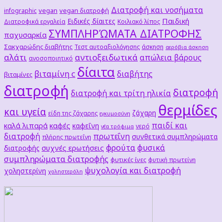
Διατροφή και νοσήματα
vegan
vegan διατροφή
infographic
Παιδική
Ειδικές δίαιτες
Διατροφικά εργαλεία
Κοιλιακό λίπος
ΣΥΜΠΛΗΡΏΜΑΤΑ ΔΙΑΤΡΟΦΗΣ
παχυσαρκία
Σακχαρώδης διαβήτης
Τεστ αυτοαξιολόγησης
άσκηση
αερόβια άσκηση
αλάτι
αντιοξειδωτικά
απώλεια βάρους
ανοσοποιητικό
δίαιτα
βιταμίνη c
διαβήτης
βιταμίνες
διατροφή
διατροφή
διατροφή και τρίτη ηλικία
θερμίδες
και υγεία
ζάχαρη
είδη της ζάχαρης
εγκυμοσύνη
παιδί και
καλά λιπαρά
καφές
καφεΐνη
νερό
νέα τρόφιμα
διατροφή
πρωτεΐνη
συνθετικά συμπληρώματα
πλήρης πρωτεΐνη
φρούτα
φυσικά
συχνές ερωτήσεις
διατροφής
συμπληρώματα διατροφής
φυτικές ίνες
φυτική πρωτείνη
ψυχολογία και διατροφή
χοληστερίνη
χοληστερόλη