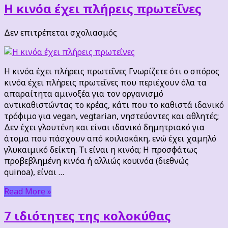
Η κινόα έχει πλήρεις πρωτεΐνες
στο
Δεν επιτρέπεται σχολιασμός
Η
κινόα
έχει
Η κινόα έχει πλήρεις πρωτεΐνες Γνωρίζετε ότι ο σπόρος
πλήρεις
κινόα έχει πλήρεις πρωτεΐνες που περιέχουν όλα τα
πρωτεΐνες
απαραίτητα αμινοξέα για τον οργανισμό
αντικαθιστώντας το κρέας, κάτι που το καθιστά ιδανικό
τρόφιμο για vegan, vegtarian, νηστεύοντες και αθλητές;
Δεν έχει γλουτένη και είναι ιδανικό δημητριακό για
άτομα που πάσχουν από κοιλιοκάκη, ενώ έχει χαμηλό
γλυκαιμικό δείκτη. Τι είναι η κινόα; Η προσφάτως
προβεβλημένη κινόα ή αλλιώς κουϊνόα (διεθνώς
quinoa), είναι …
Read More »
7 ιδιότητες της κολοκύθας