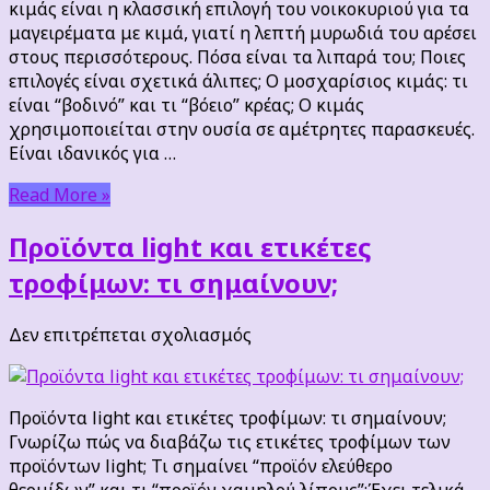
κιμάς είναι η κλασσική επιλογή του νοικοκυριού για τα
τα
μαγειρέματα με κιμά, γιατί η λεπτή μυρωδιά του αρέσει
λιπαρά
στους περισσότερους. Πόσα είναι τα λιπαρά του; Ποιες
του
επιλογές είναι σχετικά άλιπες; Ο μοσχαρίσιος κιμάς: τι
είναι “βοδινό” και τι “βόειο” κρέας; Ο κιμάς
χρησιμοποιείται στην ουσία σε αμέτρητες παρασκευές.
Είναι ιδανικός για …
Read More »
Προϊόντα light και ετικέτες
τροφίμων: τι σημαίνουν;
στο
Δεν επιτρέπεται σχολιασμός
Προϊόντα
light
και
Προϊόντα light και ετικέτες τροφίμων: τι σημαίνουν;
ετικέτες
Γνωρίζω πώς να διαβάζω τις ετικέτες τροφίμων των
τροφίμων:
προϊόντων light; Τι σημαίνει “προϊόν ελεύθερο
τι
θερμίδων” και τι “προϊόν χαμηλού λίπους”;Έχει τελικά