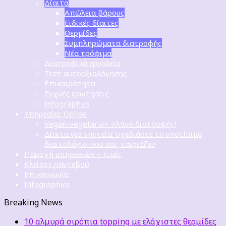
Δίαιτα
Απώλεια βάρους
Ειδικές δίαιτες
Θερμίδες
Συμπληρώματα διατροφής
Νέα τρόφιμα
Διατροφικά εργαλεία
Τεστ αυτοαξιολόγησης
Επικαιρότητα
Συχνές ερωτήσεις
Infographics
Υπηρεσίες Online
Vegan-vegetarian πλάνο διατροφής!
Δίαιτα για νηστεία: σχεδιάστε το νηστίσιμο
διαιτολόγιο που σας ταιριάζει!
Παροχή υπηρεσιών – τιμές
Κλείστε ραντεβού
Επικοινωνία
Infographics
Breaking News
10 αλμυρά σιρόπια topping με ελάχιστες θερμίδες