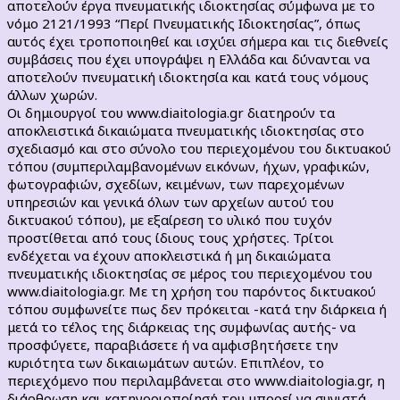
αποτελούν έργα πνευματικής ιδιοκτησίας σύμφωνα με το
νόμο 2121/1993 “Περί Πνευματικής Ιδιοκτησίας”, όπως
αυτός έχει τροποποιηθεί και ισχύει σήμερα και τις διεθνείς
συμβάσεις που έχει υπογράψει η Ελλάδα και δύνανται να
αποτελούν πνευματική ιδιοκτησία και κατά τους νόμους
άλλων χωρών.
Οι δημιουργοί του www.diaitologia.gr διατηρούν τα
αποκλειστικά δικαιώματα πνευματικής ιδιοκτησίας στο
σχεδιασμό και στο σύνολο του περιεχομένου του δικτυακού
τόπου (συμπεριλαμβανομένων εικόνων, ήχων, γραφικών,
φωτογραφιών, σχεδίων, κειμένων, των παρεχομένων
υπηρεσιών και γενικά όλων των αρχείων αυτού του
δικτυακού τόπου), με εξαίρεση το υλικό που τυχόν
προστίθεται από τους ίδιους τους χρήστες. Τρίτοι
ενδέχεται να έχουν αποκλειστικά ή μη δικαιώματα
πνευματικής ιδιοκτησίας σε μέρος του περιεχομένου του
www.diaitologia.gr. Με τη χρήση του παρόντος δικτυακού
τόπου συμφωνείτε πως δεν πρόκειται -κατά την διάρκεια ή
μετά το τέλος της διάρκειας της συμφωνίας αυτής- να
προσφύγετε, παραβιάσετε ή να αμφισβητήσετε την
κυριότητα των δικαιωμάτων αυτών. Επιπλέον, το
περιεχόμενο που περιλαμβάνεται στο www.diaitologia.gr, η
διάρθρωση και κατηγοριοποίησή του μπορεί να συνιστά