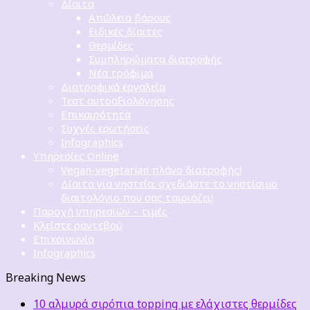
Δίαιτα
Απώλεια βάρους
Ειδικές δίαιτες
Θερμίδες
Συμπληρώματα διατροφής
Νέα τρόφιμα
Διατροφικά εργαλεία
Τεστ αυτοαξιολόγησης
Επικαιρότητα
Συχνές ερωτήσεις
Infographics
Υπηρεσίες Online
Vegan-vegetarian πλάνο διατροφής!
Δίαιτα για νηστεία: σχεδιάστε το νηστίσιμο
διαιτολόγιο που σας ταιριάζει!
Παροχή υπηρεσιών – τιμές
Κλείστε ραντεβού
Επικοινωνία
Infographics
Breaking News
10 αλμυρά σιρόπια topping με ελάχιστες θερμίδες