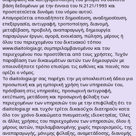
βάση δεδομένων με την έννοια του Ν.2121/1993 και
προστατεύεται δυνάμει του νόμου αυτού.
Απαγορεύεται οποιαδήποτε δημοσίευση, αναδημοσίευση,
επεξεργασία, αντιγραφή, τροποποίηση, διανομή,
μεταβίβαση, προβολή, αναπαραγωγή, δημιουργία
παραγώγων έργων, αγορά, ενοικίαση, πώληση, μέρους ή
όλου του περιεχομένου του δικτυακού τόπου
www.diaitologia.gr, συμπεριλαμβανομένου και του
περιεχομένου που προστίθεται από τους χρήστες. Τυχόν
παραβίαση των δικαιωμάτων αυτών των δημιουργών με
οποιονδήποτε τρόπο επισύρει τις ευθύνες και ποινές που
ορίζει ο νόμος.
Το diaitologia.gr σας παρέχει την μη αποκλειστική άδεια για
προσωπική και μη εμπορική χρήση των υπηρεσιών του,
πρόσβαση στις υπηρεσίες, προσωρινή αντιγραφή,
εκτύπωση, μετάδοση και προσωρινή φύλαξη των
περιεχομένων των υπηρεσιών του με την επιφύλαξη ότι το
diaitologia.gr και τυχόν τρίτοι δικαιούχοι διατηρούν κατα
όλο τον χρόνο δικαιώματα πνευματικής ιδιοκτησίας. Όλες
οι άλλες χρήσεις του περιεχομένου των υπηρεσιών, όλου ή
μέρους αυτών, περιλαμβανομένης χωρίς περιορισμούς, της
αναπαραγωγής, μόνιμης φύλαξης, αναμετάδοσης, διανομής