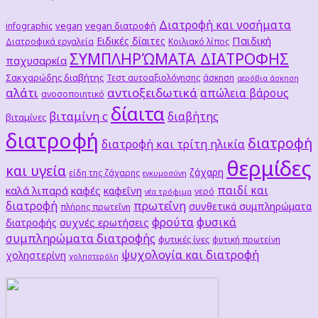
Διατροφή και νοσήματα
vegan
vegan διατροφή
infographic
Παιδική
Ειδικές δίαιτες
Διατροφικά εργαλεία
Κοιλιακό λίπος
ΣΥΜΠΛΗΡΏΜΑΤΑ ΔΙΑΤΡΟΦΗΣ
παχυσαρκία
Σακχαρώδης διαβήτης
Τεστ αυτοαξιολόγησης
άσκηση
αερόβια άσκηση
αλάτι
αντιοξειδωτικά
απώλεια βάρους
ανοσοποιητικό
δίαιτα
βιταμίνη c
διαβήτης
βιταμίνες
διατροφή
διατροφή
διατροφή και τρίτη ηλικία
θερμίδες
και υγεία
ζάχαρη
είδη της ζάχαρης
εγκυμοσύνη
παιδί και
καλά λιπαρά
καφές
καφεΐνη
νερό
νέα τρόφιμα
διατροφή
πρωτεΐνη
συνθετικά συμπληρώματα
πλήρης πρωτεΐνη
φρούτα
φυσικά
συχνές ερωτήσεις
διατροφής
συμπληρώματα διατροφής
φυτικές ίνες
φυτική πρωτείνη
ψυχολογία και διατροφή
χοληστερίνη
χοληστερόλη