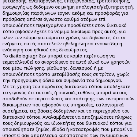
μετάδοσης, αναπαραγωγής, επεξεργασίας, τροποποίησης,
εισαγωγής ως δεδομένο σε μνήμη υπολογιστή/εξυπηρετητή,
δημιουργίας παράγωγων έργων ακόμη και προσφοράς για
πρόσβαση από/σε άγνωστο αριθμό ατόμων επί
οποιουδήποτε περιεχομένου προσθέσετε στον δικτυακό
τόπο (εφόσον έχετε το νόμιμο δικαίωμα προς αυτό), για
όλον τον κόσμο για αόριστο χρόνο, και δηλώνετε, ότι οι
ενέργειες αυτές αποτελούν ηθελημένη και ενσυνείδητη
ενάσκηση του ηθικού σας δικαιώματος.
Το diaitologia.gr δεν μπορεί σε καμία περίπτωση να
εκμεταλλευθεί τo αναρτώμενo σε αυτό υλικό των χρηστών
του μέσω πώλησης, μίσθωσης, δανεισμού ή με
οποιονδήποτε τρόπο μεταβίβασής τους σε τρίτον, χωρίς
την προηγούμενη άδεια και συμφωνία του δημιουργού.
Με τη χρήση του παρόντος δικτυακού τόπου αποδέχεστε
το γεγονός ότι αστικές ή ποινικές ευθύνες μπορεί να σας
αποδοθούν σε περιπτώσεις καταπάτησης των πνευματικών
δικαιωμάτων που αφορούν τις υπηρεσίες, τα λογισμικά
συστήματα, τις βάσεις δεδομένων και το περιεχομένο του
δικτυακού τόπου. Αναλαμβάνετε να αποζημιώσετε πλήρως
τους δημιουργούς και ιδιοκτήτες του δικτυακού τόπου για
οποιεσδήποτε ζημίες, έξοδα ή καταστροφές που μπορεί να
υποστεί σαν αποτέλεσμα καταπάτησης των πνευματικών