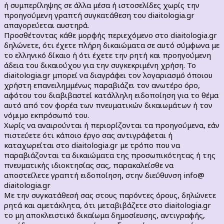
ή συμπερίληψης σε άλλα μέσα ή ιστοσελίδες χωρίς την
προηγούμενη γραπτή συγκατάθεση τoυ diaitologia.gr
απαγορεύεται αυστηρά.
Προσθέτοντας κάθε μορφής περιεχόμενο στο diaitologia.gr
δηλώνετε, ότι έχετε πλήρη δικαιώματα σε αυτό σύμφωνα με
το ελληνικό δίκαιο ή ότι έχετε την ρητή και προηγούμενη
άδεια του δικαιούχου για την συγκεκριμένη χρήση. Το
diaitologia.gr μπορεί να διαγράφει τον λογαριασμό όποιου
χρήστη επανειλημμένως παραβιάζει τον ανωτέρο όρο,
αφότου του διαβιβαστεί κατάλληλη ειδοποίηση για το θέμα
αυτό από τον φορέα των πνευματικών δικαιωμάτων ή τον
νόμιμο εκπρόσωπό του.
Χωρίς να αναιρούνται ή περιορίζονται τα προηγούμενα, εάν
πιστεύετε ότι κάποιο έργο σας αντιγράφεται ή
καταχωρείται στο diaitologia.gr με τρόπο που να
παραβιάζονται τα δικαιώματα της προσωπικότητας ή της
πνευματικής ιδιοκτησίας σας, παρακαλείσθε να
αποστείλετε γραπτή ειδοποίηση, στην διεύθυνση info@
diaitologia.gr
Με την συγκατάθεσή σας στους παρόντες όρους, δηλώνετε
ρητά και αμετάκλητα, ότι μεταβιβάζετε στo diaitologia.gr
το μη αποκλειστικό δικαίωμα δημοσίευσης, αντιγραφής,