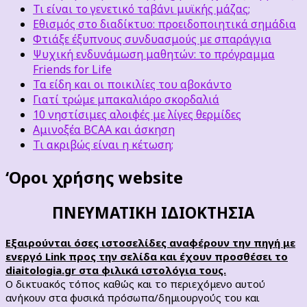
Τι είναι το γενετικό ταβάνι μυϊκής μάζας;
Εθισμός στο διαδίκτυο: προειδοποιητικά σημάδια
Φτιάξε έξυπνους συνδυασμούς με σπαράγγια
Ψυχική ενδυνάμωση μαθητών: το πρόγραμμα
Friends for Life
Τα είδη και οι ποικιλίες του αβοκάντο
Γιατί τρώμε μπακαλιάρο σκορδαλιά
10 νηστίσιμες αλοιφές με λίγες θερμίδες
Αμινοξέα BCAA και άσκηση
Τι ακριβώς είναι η κέτωση;
‘Οροι χρήσης website
ΠΝΕΥΜΑΤΙΚΗ ΙΔΙΟΚΤΗΣΙΑ
Εξαιρούνται όσες ιστοσελίδες αναφέρουν την πηγή με
ενεργό
Link προς την σελίδα και έχουν προσθέσει το
diaitologia.
gr στα φιλικά ιστολόγια τους.
Ο δικτυακός τόπος καθώς και το περιεχόμενο αυτού
ανήκουν στα φυσικά πρόσωπα/δημιουργούς του και