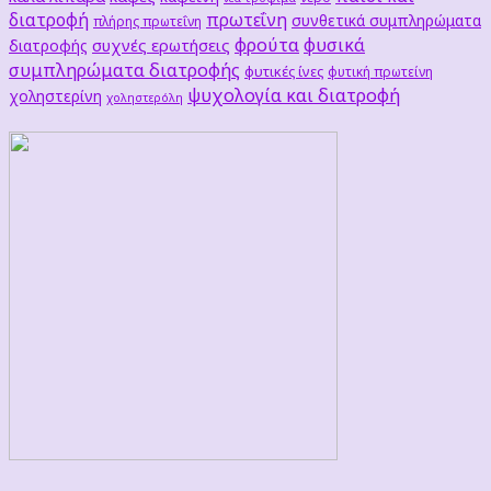
διατροφή
πρωτεΐνη
συνθετικά συμπληρώματα
πλήρης πρωτεΐνη
φρούτα
φυσικά
συχνές ερωτήσεις
διατροφής
συμπληρώματα διατροφής
φυτικές ίνες
φυτική πρωτείνη
ψυχολογία και διατροφή
χοληστερίνη
χοληστερόλη