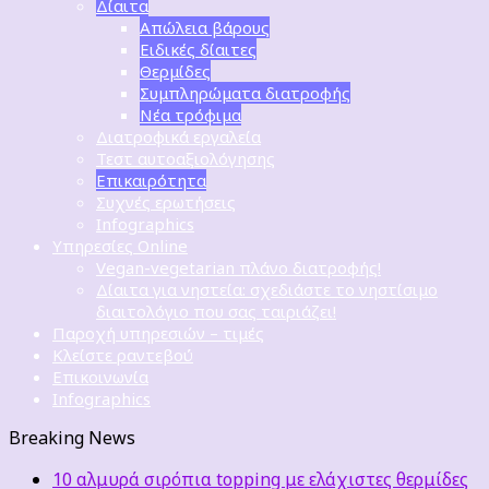
Δίαιτα
Απώλεια βάρους
Ειδικές δίαιτες
Θερμίδες
Συμπληρώματα διατροφής
Νέα τρόφιμα
Διατροφικά εργαλεία
Τεστ αυτοαξιολόγησης
Επικαιρότητα
Συχνές ερωτήσεις
Infographics
Υπηρεσίες Online
Vegan-vegetarian πλάνο διατροφής!
Δίαιτα για νηστεία: σχεδιάστε το νηστίσιμο
διαιτολόγιο που σας ταιριάζει!
Παροχή υπηρεσιών – τιμές
Κλείστε ραντεβού
Επικοινωνία
Infographics
Breaking News
10 αλμυρά σιρόπια topping με ελάχιστες θερμίδες