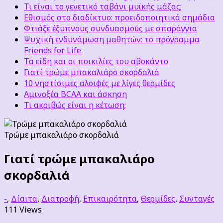
Τι είναι το γενετικό ταβάνι μυϊκής μάζας;
Εθισμός στο διαδίκτυο: προειδοποιητικά σημάδια
Φτιάξε έξυπνους συνδυασμούς με σπαράγγια
Ψυχική ενδυνάμωση μαθητών: το πρόγραμμα
Friends for Life
Τα είδη και οι ποικιλίες του αβοκάντο
Γιατί τρώμε μπακαλιάρο σκορδαλιά
10 νηστίσιμες αλοιφές με λίγες θερμίδες
Αμινοξέα BCAA και άσκηση
Τι ακριβώς είναι η κέτωση;
Τρώμε μπακαλιάρο σκορδαλιά
Γιατί τρώμε μπακαλιάρο
σκορδαλιά
-
,
Δίαιτα
,
Διατροφή
,
Επικαιρότητα
,
Θερμίδες
,
Συνταγές
111 Views