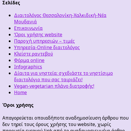
Σελίδες
Διαιτολόγος Θεσσαλονίκη-Χαλκιδική-Νέα
Μουδανιά
Επικοινωνία
‘Οροι χρήσης website
Παροχή υπηρεσιών – τιμές
Υπηρεσία-Online διαιτολόγος
Κλείστε ραντεβού
Φόρμα online
Infographics
Δίαιτα για νηστεία: σχεδιάστε το νηστίσιμο
διαιτολόγιο που σας ταιριάζει!
Vegan-vegetarian πλάνο διατροφής!
Home
Όροι χρήσης
Απαγορεύεται οποιαδήποτε αναδημοσίευση άρθρου που
δεν τηρεί τους όρους χρήσης του website, χωρίς
παρουσία ενεργού link από το αναδημοσιευμένο άρθρο