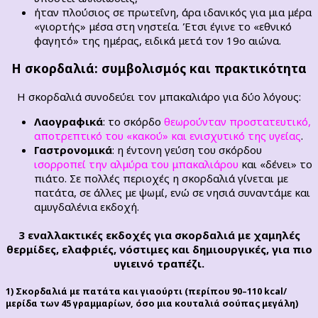
ήταν πλούσιος σε πρωτεΐνη, άρα ιδανικός για μια μέρα
«γιορτής» μέσα στη νηστεία. Έτσι έγινε το «εθνικό
φαγητό» της ημέρας, ειδικά μετά τον 19ο αιώνα.
Η σκορδαλιά: συμβολισμός και πρακτικότητα
Η σκορδαλιά συνοδεύει τον μπακαλιάρο για δύο λόγους:
Λαογραφικά
: το σκόρδο
θεωρούνταν προστατευτικό,
αποτρεπτικό του «κακού» και ενισχυτικό της υγείας
.
Γαστρονομικά
: η έντονη γεύση του σκόρδου
ισορροπεί την αλμύρα του μπακαλιάρου
και «δένει» το
πιάτο. Σε πολλές περιοχές η σκορδαλιά γίνεται με
πατάτα, σε άλλες με ψωμί, ενώ σε νησιά συναντάμε και
αμυγδαλένια εκδοχή.
3 εναλλακτικές εκδοχές για σκορδαλιά
με χαμηλές
θερμίδες,
ελαφριές, νόστιμες και δημιουργικές,
για πιο
υγιεινό τραπέζι.
1) Σκορδαλιά με πατάτα και γιαούρτι (περίπου 90–110 kcal/
μερίδα των 45 γραμμαρίων, όσο μια κουταλιά σούπας μεγάλη)