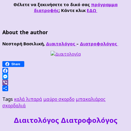
Θέλετε να ξεκινήσετε το δικό σας
πρόγραμμα
διατροφής
; Κάντε κλικ
ΕΔΩ
About the author
Νεστορή Βασιλική,
Διαιτολόγος
–
Διατροφολόγος
Share
Facebook
Messenger
Viber
Μοιραστείτε
Tags
καλά λιπαρά
μαύρο σκορδο
μπακαλιάρος
σκορδαλιά
Διαιτoλόγος Διατροφολόγος