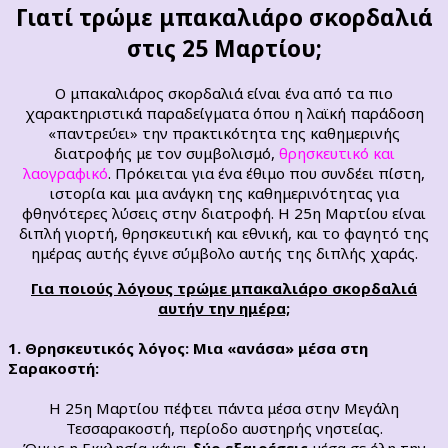
Γιατί τρώμε μπακαλιάρο σκορδαλιά
στις 25 Μαρτίου;
Ο μπακαλιάρος σκορδαλιά είναι ένα από τα πιο
χαρακτηριστικά παραδείγματα όπου η λαϊκή παράδοση
«παντρεύει» την πρακτικότητα της καθημερινής
διατροφής με τον συμβολισμό,
θρησκευτικό και
λαογραφικό
. Πρόκειται για ένα έθιμο που συνδέει πίστη,
ιστορία και μια ανάγκη της καθημερινότητας για
φθηνότερες λύσεις στην διατροφή. Η 25η Μαρτίου είναι
διπλή γιορτή, θρησκευτική και εθνική, και το φαγητό της
ημέρας αυτής έγινε σύμβολο αυτής της διπλής χαράς.
Για ποιούς λόγους τρώμε μπακαλιάρο σκορδαλιά
αυτήν την ημέρα;
1. Θρησκευτικός λόγος: Μια «ανάσα» μέσα στη
Σαρακοστή:
Η 25η Μαρτίου πέφτει πάντα μέσα στην Μεγάλη
Τεσσαρακοστή, περίοδο αυστηρής νηστείας.
Όμως η Εκκλησία κάνει
δύο εξαιρέσεις
μέσα σε όλη την