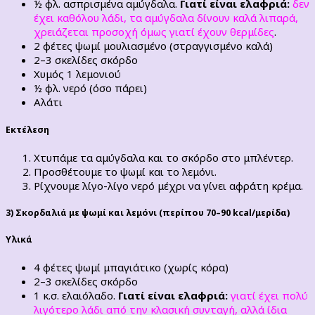
½ φλ. ασπρισμένα αμύγδαλα.
Γιατί είναι ελαφριά:
δεν
έχει καθόλου λάδι, τα αμύγδαλα δίνουν καλά λιπαρά,
χρειάζεται προσοχή όμως γιατί έχουν θερμίδες
.
2 φέτες ψωμί μουλιασμένο (στραγγισμένο καλά)
2–3 σκελίδες σκόρδο
Χυμός 1 λεμονιού
½ φλ. νερό (όσο πάρει)
Αλάτι
Εκτέλεση
Χτυπάμε τα αμύγδαλα και το σκόρδο στο μπλέντερ.
Προσθέτουμε το ψωμί και το λεμόνι.
Ρίχνουμε λίγο-λίγο νερό μέχρι να γίνει αφράτη κρέμα.
3) Σκορδαλιά με ψωμί και λεμόνι (περίπου 70–90 kcal/μερίδα)
Υλικά
4 φέτες ψωμί μπαγιάτικο (χωρίς κόρα)
2–3 σκελίδες σκόρδο
1 κ.σ. ελαιόλαδο.
Γιατί είναι ελαφριά:
γιατί έχει πολύ
λιγότερο λάδι από την κλασική συνταγή, αλλά ίδια