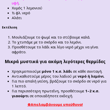
υφή
.
Χυμός 1 λεμονιού
½ φλ. νερό
Αλάτι
Εκτέλεση
Μουλιάζουμε το ψωμί και το στύβουμε καλά.
Το χτυπάμε με το σκόρδο και το λεμόνι.
Προσθέτουμε το λάδι και λίγο νερό μέχρι να γίνει
αφράτο.
Μικρά μυστικά για ακόμη λιγότερες θερμίδες
Χρησιμοποιούμε
μόνο 1 κ.σ. λάδι
σε κάθε συνταγή.
Αντικαθιστούμε μέρος του λαδιού με
νερό ή λεμόνι
.
Για πιο απαλή γεύση, βράζουμε το σκόρδο σε νερό για
1 λεπτό.
Για περισσότερη πρωτεΐνη, προσθέτουμε
1–2 κ.σ.
γιαούρτι
σε οποιαδήποτε εκδοχή.
⊗Απολαμβάνουμε υπεύθυνα!