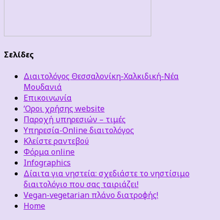
Σελίδες
Διαιτολόγος Θεσσαλονίκη-Χαλκιδική-Νέα
Μουδανιά
Επικοινωνία
‘Οροι χρήσης website
Παροχή υπηρεσιών – τιμές
Υπηρεσία-Online διαιτολόγος
Κλείστε ραντεβού
Φόρμα online
Infographics
Δίαιτα για νηστεία: σχεδιάστε το νηστίσιμο
διαιτολόγιο που σας ταιριάζει!
Vegan-vegetarian πλάνο διατροφής!
Home