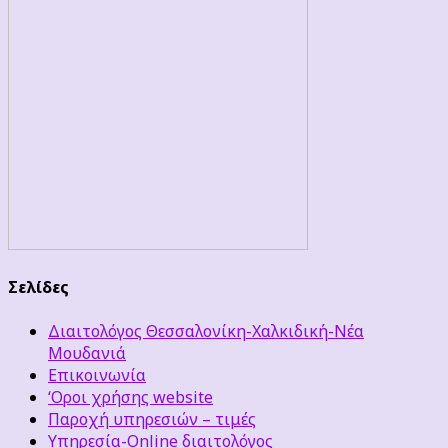
Σελίδες
Διαιτολόγος Θεσσαλονίκη-Χαλκιδική-Νέα
Μουδανιά
Επικοινωνία
‘Οροι χρήσης website
Παροχή υπηρεσιών – τιμές
Υπηρεσία-Online διαιτολόγος