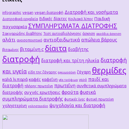
Διατροφή και νοσήματα
vegan
vegan διατροφή
infographic
Παιδική
Ειδικές δίαιτες
Διατροφικά εργαλεία
Κοιλιακό λίπος
ΣΥΜΠΛΗΡΏΜΑΤΑ ΔΙΑΤΡΟΦΗΣ
παχυσαρκία
Σακχαρώδης διαβήτης
Τεστ αυτοαξιολόγησης
άσκηση
αερόβια άσκηση
αλάτι
αντιοξειδωτικά
απώλεια βάρους
ανοσοποιητικό
δίαιτα
βιταμίνη c
διαβήτης
βιταμίνες
διατροφή
διατροφή
διατροφή και τρίτη ηλικία
θερμίδες
και υγεία
ζάχαρη
είδη της ζάχαρης
εγκυμοσύνη
παιδί και
καλά λιπαρά
καφές
καφεΐνη
νερό
νέα τρόφιμα
διατροφή
πρωτεΐνη
συνθετικά συμπληρώματα
πλήρης πρωτεΐνη
φρούτα
φυσικά
συχνές ερωτήσεις
διατροφής
συμπληρώματα διατροφής
φυτικές ίνες
φυτική πρωτείνη
ψυχολογία και διατροφή
χοληστερίνη
χοληστερόλη