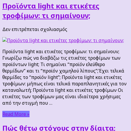
Προϊόντα light και ετικέτες
τροφίμων: τι σημαίνουν;
στο
Δεν επιτρέπεται σχολιασμός
Προϊόντα
light
και
Προϊόντα light και ετικέτες τροφίμων: τι σημαίνουν;
ετικέτες
Γνωρίζω πώς να διαβάζω τις ετικέτες τροφίμων των
τροφίμων:
προϊόντων light; Τι σημαίνει “προϊόν ελεύθερο
τι
θερμίδων” και τι “προϊόν χαμηλού λίπους”;Έχει τελικά
σημαίνουν;
θερμίδες το “προϊόν light”; Προϊόντα light και ετικέτες
τροφίμων: μήπως είναι τελικά παραπλανητικές για τον
καταναλωτή; Προϊόντα light και ετικέτες τροφίμων Οι
ετικέτες των τροφίμων μας είναι ιδιαίτερα χρήσιμες
από την στιγμή που …
Read More »
Πώς θέτω στόχους στην δίαιτα;