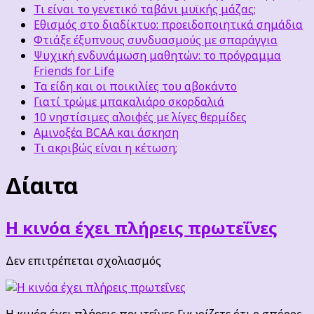
Τι είναι το γενετικό ταβάνι μυϊκής μάζας;
Εθισμός στο διαδίκτυο: προειδοποιητικά σημάδια
Φτιάξε έξυπνους συνδυασμούς με σπαράγγια
Ψυχική ενδυνάμωση μαθητών: το πρόγραμμα
Friends for Life
Τα είδη και οι ποικιλίες του αβοκάντο
Γιατί τρώμε μπακαλιάρο σκορδαλιά
10 νηστίσιμες αλοιφές με λίγες θερμίδες
Αμινοξέα BCAA και άσκηση
Τι ακριβώς είναι η κέτωση;
Δίαιτα
Η κινόα έχει πλήρεις πρωτεΐνες
στο
Δεν επιτρέπεται σχολιασμός
Η
κινόα
έχει
Η κινόα έχει πλήρεις πρωτεΐνες Γνωρίζετε ότι ο σπόρος