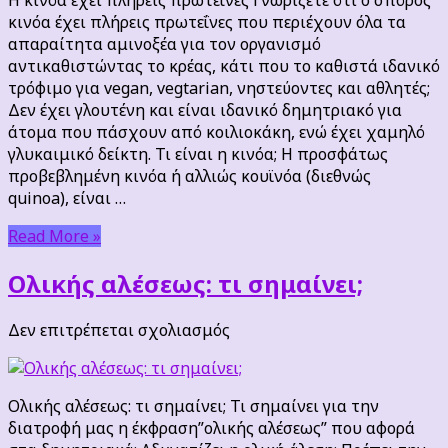
πλήρεις
κινόα έχει πλήρεις πρωτεΐνες που περιέχουν όλα τα
πρωτεΐνες
απαραίτητα αμινοξέα για τον οργανισμό
αντικαθιστώντας το κρέας, κάτι που το καθιστά ιδανικό
τρόφιμο για vegan, vegtarian, νηστεύοντες και αθλητές;
Δεν έχει γλουτένη και είναι ιδανικό δημητριακό για
άτομα που πάσχουν από κοιλιοκάκη, ενώ έχει χαμηλό
γλυκαιμικό δείκτη. Τι είναι η κινόα; Η προσφάτως
προβεβλημένη κινόα ή αλλιώς κουϊνόα (διεθνώς
quinoa), είναι …
Read More »
Ολικής αλέσεως: τι σημαίνει;
στο
Δεν επιτρέπεται σχολιασμός
Ολικής
αλέσεως:
τι
Ολικής αλέσεως: τι σημαίνει; Τι σημαίνει για την
σημαίνει;
διατροφή μας η έκφραση”ολικής αλέσεως” που αφορά