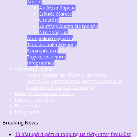
Δίαιτα
Απώλεια βάρους
Ειδικές δίαιτες
Θερμίδες
Συμπληρώματα διατροφής
Νέα τρόφιμα
Διατροφικά εργαλεία
Τεστ αυτοαξιολόγησης
Επικαιρότητα
Συχνές ερωτήσεις
Infographics
Υπηρεσίες Online
Vegan-vegetarian πλάνο διατροφής!
Δίαιτα για νηστεία: σχεδιάστε το νηστίσιμο
διαιτολόγιο που σας ταιριάζει!
Παροχή υπηρεσιών – τιμές
Κλείστε ραντεβού
Επικοινωνία
Infographics
Breaking News
10 αλμυρά σιρόπια topping με ελάχιστες θερμίδες