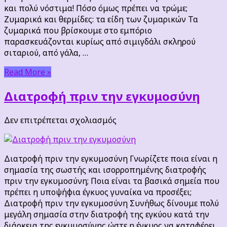
τρώμε;
και πολύ νόστιμα! Πόσο όμως πρέπει να τρώμε;
Ζυμαρικά και θερμίδες: τα είδη των ζυμαρικών Τα
ζυμαρικά που βρίσκουμε στο εμπόριο
παρασκευάζονται κυρίως από σιμιγδάλι σκληρού
σιταριού, από γάλα, …
Read More »
Διατροφή πριν την εγκυμοσύνη
στο
Δεν επιτρέπεται σχολιασμός
Διατροφή
πριν
την
Διατροφή πριν την εγκυμοσύνη Γνωρίζετε ποια είναι η
εγκυμοσύνη
σημασία της σωστής και ισορροπημένης διατροφής
πριν την εγκυμοσύνη; Ποια είναι τα βασικά σημεία που
πρέπει η υποψήφια έγκυος γυναίκα να προσέξει;
Διατροφή πριν την εγκυμοσύνη Συνήθως δίνουμε πολύ
μεγάλη σημασία στην διατροφή της εγκύου κατά την
διάρκεια της εγκυμοσύνης ώστε η έγκυος να καταφέρει