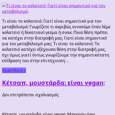
Τι
είναι
το
κολατσιό;
Τι είναι το κολατσιό; Γιατί είναι σημαντικό για τον
Γιατί
μεταβολισμό; Γνωρίζετε τι ακριβώς εννοούμε όταν λέμε
είναι
κολατσιό ή δεκατιανό γεύμα ή σνακ; Ποια θέση πρέπει
σημαντικό
να κατέχει στην διατροφή μας; Γιατί είναι σημαντικό
για
για τον μεταβολισμό μας; Τι είναι το κολατσιό; Το
τον
κολατσιό κατέχει εξέχουσα θέση στην διατροφή μας,
μεταβολισμό;
όχι όμως γιατί όντως γνωρίζουμε την σημαντικότατη
επίδραση του στην επιτάχυνση …
Read More »
Κέτσαπ, μουστάρδα: είναι vegan;
στο
Δεν επιτρέπεται σχολιασμός
Κέτσαπ,
μουστάρδα:
είναι
Κέτσαπ, μουστάρδα: είναι vegan; Μπορούν όσοι