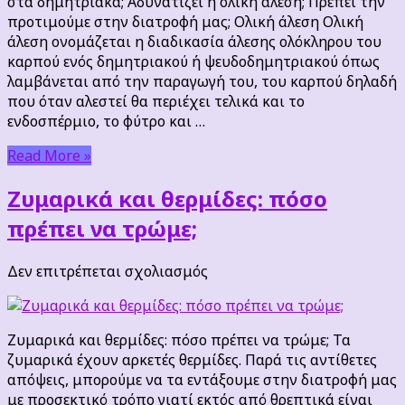
στα δημητριακά; Αδυνατίζει η ολική άλεση; Πρέπει την
προτιμούμε στην διατροφή μας; Ολική άλεση Ολική
άλεση ονομάζεται η διαδικασία άλεσης ολόκληρου του
καρπού ενός δημητριακού ή ψευδοδημητριακού όπως
λαμβάνεται από την παραγωγή του, του καρπού δηλαδή
που όταν αλεστεί θα περιέχει τελικά και το
ενδοσπέρμιο, το φύτρο και …
Read More »
Ζυμαρικά και θερμίδες: πόσο
πρέπει να τρώμε;
στο
Δεν επιτρέπεται σχολιασμός
Ζυμαρικά
και
θερμίδες:
Ζυμαρικά και θερμίδες: πόσο πρέπει να τρώμε; Τα
πόσο
ζυμαρικά έχουν αρκετές θερμίδες. Παρά τις αντίθετες
πρέπει
απόψεις, μπορούμε να τα εντάξουμε στην διατροφή μας
να
με προσεκτικό τρόπο γιατί εκτός από θρεπτικά είναι