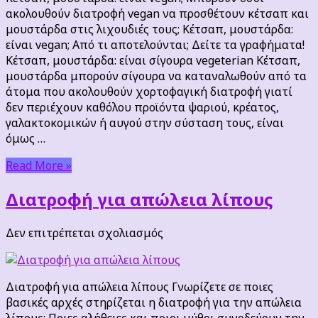
vegan;
ακολουθούν διατροφή vegan να προσθέτουν κέτσαπ και
μουστάρδα στις λιχουδιές τους; Κέτσαπ, μουστάρδα:
είναι vegan; Από τι αποτελούνται; Δείτε τα γραφήματα!
Κέτσαπ, μουστάρδα: είναι σίγουρα vegeterian Κέτσαπ,
μουστάρδα μπορούν σίγουρα να καταναλωθούν από τα
άτομα που ακολουθούν χορτοφαγική διατροφή γιατί
δεν περιέχουν καθόλου προϊόντα ψαριού, κρέατος,
γαλακτοκομικών ή αυγού στην σύσταση τους, είναι
όμως …
Read More »
Διατροφή για απώλεια λίπους
στο
Δεν επιτρέπεται σχολιασμός
Διατροφή
για
απώλεια
Διατροφή για απώλεια λίπους Γνωρίζετε σε ποιες
λίπους
βασικές αρχές στηρίζεται η διατροφή για την απώλεια
λίπους; Ποιες αλήθειες και ποιοι μύθοι συνοδεύουν την