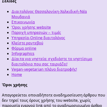
Σελίδες
Διαιτολόγος Θεσσαλονίκη-Χαλκιδική-Νέα
Μουδανιά
Επικοινωνία
‘Οροι χρήσης website
Παροχή υπηρεσιών – τιμές
Υπηρεσία-Online διαιτολόγος
Κλείστε ραντεβού
Φόρμα online
Infographics
Δίαιτα για νηστεία: σχεδιάστε το νηστίσιμο
διαιτολόγιο που σας ταιριάζει!
Vegan-vegetarian πλάνο διατροφής!
Home
Όροι χρήσης
Απαγορεύεται οποιαδήποτε αναδημοσίευση άρθρου που
δεν τηρεί τους όρους χρήσης του website, χωρίς
παρουσία ενεργού link από το αναδημοσιευμένο άρθρο