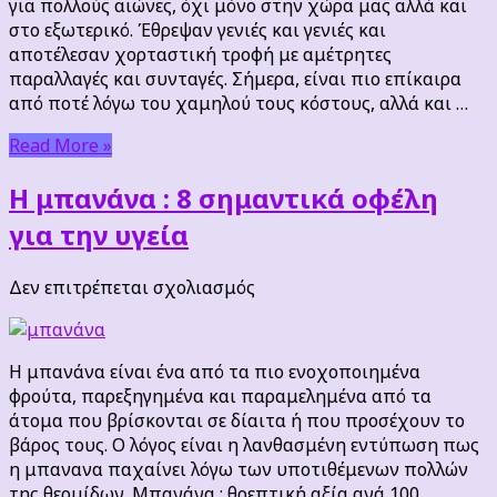
για πολλούς αιώνες, όχι μόνο στην χώρα μας αλλά και
στο εξωτερικό. Έθρεψαν γενιές και γενιές και
αποτέλεσαν χορταστική τροφή με αμέτρητες
παραλλαγές και συνταγές. Σήμερα, είναι πιο επίκαιρα
από ποτέ λόγω του χαμηλού τους κόστους, αλλά και …
Read More »
Η μπανάνα : 8 σημαντικά οφέλη
για την υγεία
στο
Δεν επιτρέπεται σχολιασμός
Η
μπανάνα
:
Η μπανάνα είναι ένα από τα πιο ενοχοποιημένα
8
φρούτα, παρεξηγημένα και παραμελημένα από τα
σημαντικά
άτομα που βρίσκονται σε δίαιτα ή που προσέχουν το
οφέλη
βάρος τους. Ο λόγος είναι η λανθασμένη εντύπωση πως
για
η μπανανα παχαίνει λόγω των υποτιθέμενων πολλών
την
της θερμίδων. Μπανάνα : θρεπτική αξία ανά 100