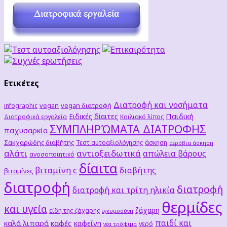
Ετικέτες
Διατροφή και νοσήματα
vegan
vegan διατροφή
infographic
Παιδική
Ειδικές δίαιτες
Διατροφικά εργαλεία
Κοιλιακό λίπος
ΣΥΜΠΛΗΡΏΜΑΤΑ ΔΙΑΤΡΟΦΗΣ
παχυσαρκία
Σακχαρώδης διαβήτης
Τεστ αυτοαξιολόγησης
άσκηση
αερόβια άσκηση
αλάτι
αντιοξειδωτικά
απώλεια βάρους
ανοσοποιητικό
δίαιτα
βιταμίνη c
διαβήτης
βιταμίνες
διατροφή
διατροφή
διατροφή και τρίτη ηλικία
θερμίδες
και υγεία
ζάχαρη
είδη της ζάχαρης
εγκυμοσύνη
παιδί και
καλά λιπαρά
καφές
καφεΐνη
νερό
νέα τρόφιμα