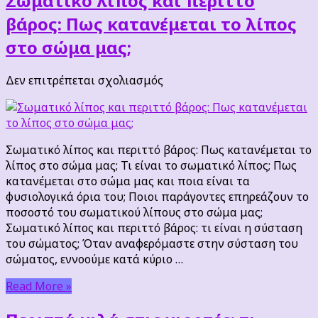
Σωματικό λίπος και περιττό
βάρος: Πως κατανέμεται το λίπος
στο σώμα μας;
στο
Δεν επιτρέπεται σχολιασμός
Σωματικό
λίπος
και
περιττό
Σωματικό λίπος και περιττό βάρος: Πως κατανέμεται το
βάρος:
λίπος στο σώμα μας; Τι είναι το σωματικό λίπος; Πως
Πως
κατανέμεται στο σώμα μας και ποια είναι τα
κατανέμεται
φυσιολογικά όρια του; Ποιοι παράγοντες επηρεάζουν το
το
ποσοστό του σωματικού λίπους στο σώμα μας;
λίπος
Σωματικό λίπος και περιττό βάρος: τι είναι η σύσταση
στο
του σώματος; Όταν αναφερόμαστε στην σύσταση του
σώμα
σώματος, εννοούμε κατά κύριο …
μας;
Read More »