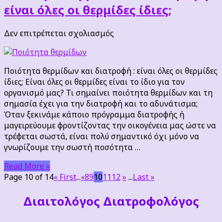
C;
είναι όλες οι θερμίδες ίδιες;
Τα
κάστανα!
στο
Δεν επιτρέπεται σχολιασμός
Ποιότητα
θερμίδων
και
Ποιότητα θερμίδων και διατροφή : είναι όλες οι θερμίδες
διατροφή
ίδιες; Είναι όλες οι θερμίδες είναι το ίδιο για τον
:
οργανισμό μας? Τι σημαίνει ποιότητα θερμίδων και τη
είναι
σημασία έχει για την διατροφή και το αδυνάτισμα;
όλες
Όταν ξεκινάμε κάποιο πρόγραμμα διατροφής ή
οι
μαγειρεύουμε φροντίζοντας την οικογένεια μας ώστε να
θερμίδες
τρέφεται σωστά, είναι πολύ σημαντικό όχι μόνο να
ίδιες;
γνωρίζουμε την σωστή ποσότητα …
Read More »
Page 10 of 14
« First
...
«
8
9
10
11
12
»
...
Last »
Διαιτoλόγος Διατροφολόγος