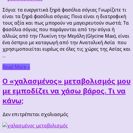
ευεργετικά
Σόγια: τα ευεργετικά ξηρά φασόλια σόγιας Γνωρίζετε τι
ξηρά
είναι τα ξηρά φασόλια σόγιας; Ποια είναι η διατροφική
φασόλια
τους αξία και πως μπορούν να μαγειρευτούν σωστά; Τα
σόγιας
φασόλια σόγιας που παράγονται από την σόγια ή
αλλιώς από την Γλυκίνη την Μεγάλη (Glycine Max), είναι
ένα όσπριο με καταγωγή από την Ανατολική Ασία που
χρησιμοποιείται ευρέως σε όλες τις χώρες της Ασίας και
…
Read More »
Ο «χαλασμένος» μεταβολισμός μου
με εμποδίζει να χάσω βάρος. Τι να
κάνω;
στο
Δεν επιτρέπεται σχολιασμός
Ο
«χαλασμένος»