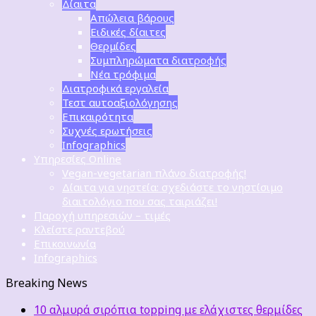
Δίαιτα
Απώλεια βάρους
Ειδικές δίαιτες
Θερμίδες
Συμπληρώματα διατροφής
Νέα τρόφιμα
Διατροφικά εργαλεία
Τεστ αυτοαξιολόγησης
Επικαιρότητα
Συχνές ερωτήσεις
Infographics
Υπηρεσίες Online
Vegan-vegetarian πλάνο διατροφής!
Δίαιτα για νηστεία: σχεδιάστε το νηστίσιμο
διαιτολόγιο που σας ταιριάζει!
Παροχή υπηρεσιών – τιμές
Κλείστε ραντεβού
Επικοινωνία
Infographics
Breaking News
10 αλμυρά σιρόπια topping με ελάχιστες θερμίδες