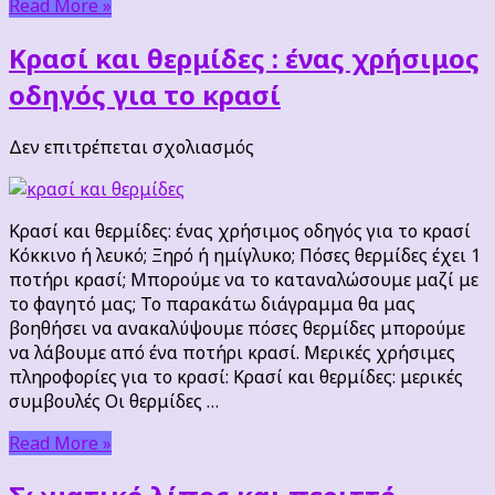
Read More »
Κρασί και θερμίδες : ένας χρήσιμος
οδηγός για το κρασί
στο
Δεν επιτρέπεται σχολιασμός
Κρασί
και
θερμίδες
Κρασί και θερμίδες: ένας χρήσιμος οδηγός για το κρασί
:
Κόκκινο ή λευκό; Ξηρό ή ημίγλυκο; Πόσες θερμίδες έχει 1
ένας
ποτήρι κρασί; Μπορούμε να το καταναλώσουμε μαζί με
χρήσιμος
το φαγητό μας; Το παρακάτω διάγραμμα θα μας
οδηγός
βοηθήσει να ανακαλύψουμε πόσες θερμίδες μπορούμε
για
να λάβουμε από ένα ποτήρι κρασί. Μερικές χρήσιμες
το
πληροφορίες για το κρασί: Κρασί και θερμίδες: μερικές
κρασί
συμβουλές Οι θερμίδες …
Read More »