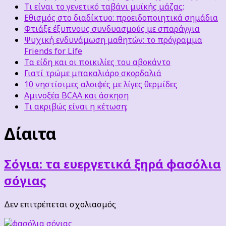
Τι είναι το γενετικό ταβάνι μυϊκής μάζας;
Εθισμός στο διαδίκτυο: προειδοποιητικά σημάδια
Φτιάξε έξυπνους συνδυασμούς με σπαράγγια
Ψυχική ενδυνάμωση μαθητών: το πρόγραμμα
Friends for Life
Τα είδη και οι ποικιλίες του αβοκάντο
Γιατί τρώμε μπακαλιάρο σκορδαλιά
10 νηστίσιμες αλοιφές με λίγες θερμίδες
Αμινοξέα BCAA και άσκηση
Τι ακριβώς είναι η κέτωση;
Δίαιτα
Σόγια: τα ευεργετικά ξηρά φασόλια
σόγιας
στο
Δεν επιτρέπεται σχολιασμός
Σόγια:
τα