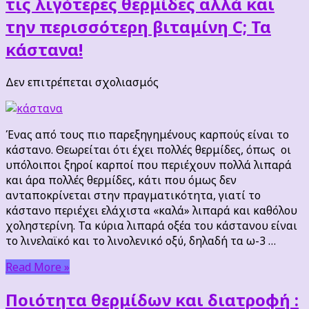
τις λιγότερες θερμίδες αλλά και
την περισσότερη βιταμίνη C; Τα
κάστανα!
στο
Δεν επιτρέπεται σχολιασμός
ΚΟΥΙΖ
:
Ποιος
Ένας από τους πιο παρεξηγημένους καρπούς είναι το
ξηρός
κάστανο. Θεωρείται ότι έχει πολλές θερμίδες, όπως οι
καρπός
υπόλοιποι ξηροί καρποί που περιέχουν πολλά λιπαρά
έχει
και άρα πολλές θερμίδες, κάτι που όμως δεν
τις
ανταποκρίνεται στην πραγματικότητα, γιατί το
λιγότερες
κάστανο περιέχει ελάχιστα «καλά» λιπαρά και καθόλου
θερμίδες
χοληστερίνη. Τα κύρια λιπαρά οξέα του κάστανου είναι
αλλά
το λινελαϊκό και το λινολενικό οξύ, δηλαδή τα ω-3 …
και
την
Read More »
περισσότερη
βιταμίνη
Ποιότητα θερμίδων και διατροφή :