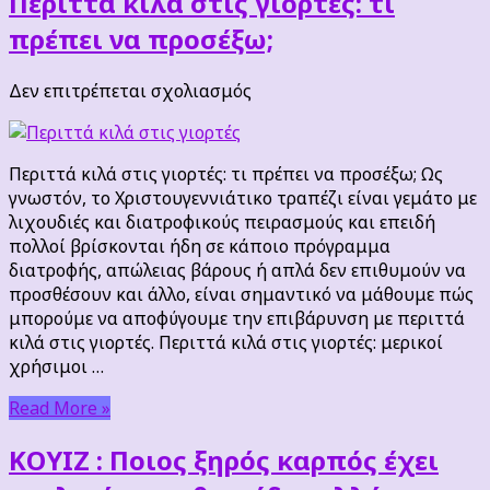
Περιττά κιλά στις γιορτές: τι
πρέπει να προσέξω;
στο
Δεν επιτρέπεται σχολιασμός
Περιττά
κιλά
στις
Περιττά κιλά στις γιορτές: τι πρέπει να προσέξω; Ως
γιορτές:
γνωστόν, το Χριστουγεννιάτικο τραπέζι είναι γεμάτο με
τι
λιχουδιές και διατροφικούς πειρασμούς και επειδή
πρέπει
πολλοί βρίσκονται ήδη σε κάποιο πρόγραμμα
να
διατροφής, απώλειας βάρους ή απλά δεν επιθυμούν να
προσέξω;
προσθέσουν και άλλο, είναι σημαντικό να μάθουμε πώς
μπορούμε να αποφύγουμε την επιβάρυνση με περιττά
κιλά στις γιορτές. Περιττά κιλά στις γιορτές: μερικοί
χρήσιμοι …
Read More »
ΚΟΥΙΖ : Ποιος ξηρός καρπός έχει