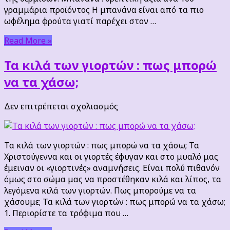
υγεία
γραμμάρια προϊόντος Η μπανάνα είναι από τα πιο
ωφέλημα φρούτα γιατί παρέχει στον …
Read More »
Τα κιλά των γιορτών : πως μπορώ
να τα χάσω;
στο
Δεν επιτρέπεται σχολιασμός
Τα
κιλά
των
Τα κιλά των γιορτών : πως μπορώ να τα χάσω; Τα
γιορτών
Χριστούγεννα και οι γιορτές έφυγαν και στο μυαλό μας
:
έμειναν οι «γιορτινές» αναμνήσεις. Είναι πολύ πιθανόν
πως
όμως στο σώμα μας να προστέθηκαν κιλά και λίπος, τα
μπορώ
λεγόμενα κιλά των γιορτών. Πως μπορούμε να τα
να
χάσουμε; Τα κιλά των γιορτών : πως μπορώ να τα χάσω;
τα
1. Περιορίστε τα τρόφιμα που …
χάσω;