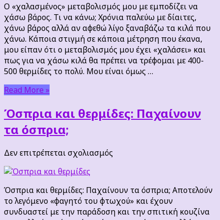
μεταβολισμός
Ο «χαλασμένος» μεταβολισμός μου με εμποδίζει να
μου
χάσω βάρος. Τι να κάνω; Χρόνια παλεύω με δίαιτες,
με
χάνω βάρος αλλά αν αφεθώ λίγο ξαναβάζω τα κιλά που
εμποδίζει
χάνω. Κάποια στιγμή σε κάποια μέτρηση που έκανα,
να
μου είπαν ότι ο μεταβολισμός μου έχει «χαλάσει» και
χάσω
πως για να χάσω κιλά θα πρέπει να τρέφομαι με 400-
βάρος.
500 θερμίδες το πολύ. Μου είναι όμως …
Τι
να
Read More »
κάνω;
Όσπρια και θερμίδες: Παχαίνουν
τα όσπρια;
στο
Δεν επιτρέπεται σχολιασμός
Όσπρια
και
θερμίδες:
Όσπρια και θερμίδες: Παχαίνουν τα όσπρια; Αποτελούν
Παχαίνουν
το λεγόμενο «φαγητό του φτωχού» και έχουν
τα
συνδυαστεί με την παράδοση και την σπιτική κουζίνα
όσπρια;