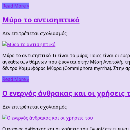
Read More »
Μύρο το αντισηπτικό
στο
Δεν επιτρέπεται σχολιασμός
Μύρο
το
αντισηπτικό
Μύρο το αντισηπτικό Τι είναι το μύρο; Ποιες είναι οι ευ
αγκαθωτών θάμνων που φύονται στην Μέση Ανατολή, την Β
δέντρο Κομμιφόρος Μύρρα (Commiphora myrrha). Στην αρχ
Read More »
Ο ενεργός άνθρακας και οι χρήσεις 
στο
Δεν επιτρέπεται σχολιασμός
Ο
ενεργός
άνθρακας
Ο ενεργός άνθρακας και οι χρήσεις του Γνωρίζετε τι εί