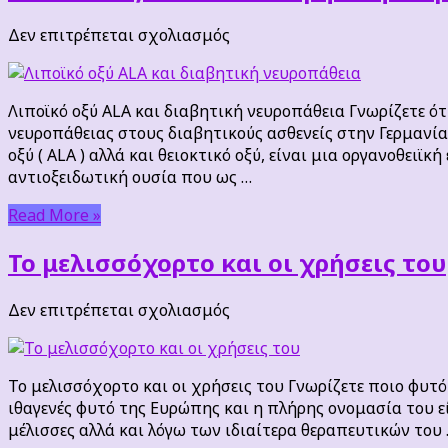
στο
Δεν επιτρέπεται σχολιασμός
Λιποϊκό
οξύ
ALA
Λιποϊκό οξύ ALA και διαβητική νευροπάθεια Γνωρίζετε ότ
και
νευροπάθειας στους διαβητικούς ασθενείς στην Γερμανία; 
διαβητική
οξύ ( ALA ) αλλά και θειοκτικό οξύ, είναι μια οργανοθειϊ
νευροπάθεια
αντιοξειδωτική ουσία που ως …
Read More »
Το μελισσόχορτο και οι χρήσεις του
στο
Δεν επιτρέπεται σχολιασμός
Το
μελισσόχορτο
και
Το μελισσόχορτο και οι χρήσεις του Γνωρίζετε ποιο φυτό ε
οι
ιθαγενές φυτό της Ευρώπης και η πλήρης ονομασία του εί
χρήσεις
μέλισσες αλλά και λόγω των ιδιαίτερα θεραπευτικών του
του