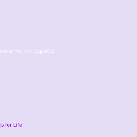
ολόγιο που σας ταιριάζει!
 for Life