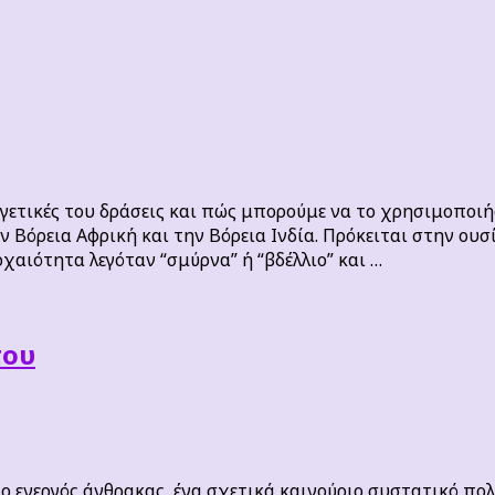
εργετικές του δράσεις και πώς μπορούμε να το χρησιμοποιή
όρεια Αφρική και την Βόρεια Ινδία. Πρόκειται στην ουσί
αιότητα λεγόταν “σμύρνα” ή “βδέλλιο” και …
του
ναι ο ενεργός άνθρακας, ένα σχετικά καινούριο συστατικό