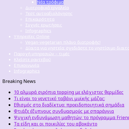
Νέα τρόφιμα
Διατροφικά εργαλεία
Τεστ αυτοαξιολόγησης
Επικαιρότητα
Συχνές ερωτήσεις
Infographics
Υπηρεσίες Online
Vegan-vegetarian πλάνο διατροφής!
Δίαιτα για νηστεία: σχεδιάστε το νηστίσιμο διαιτ
Παροχή υπηρεσιών – τιμές
Κλείστε ραντεβού
Επικοινωνία
Infographics
Breaking News
10 αλμυρά σιρόπια topping με ελάχιστες θερμίδες
Τι είναι το γενετικό ταβάνι μυϊκής μάζας;
Εθισμός στο διαδίκτυο: προειδοποιητικά σημάδια
Φτιάξε έξυπνους συνδυασμούς με σπαράγγια
Ψυχική ενδυνάμωση μαθητών: το πρόγραμμα Friends
Τα είδη και οι ποικιλίες του αβοκάντο