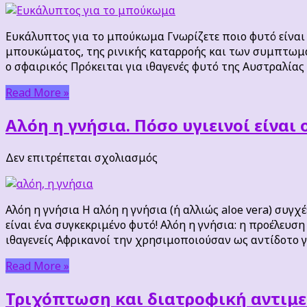
για
το
Ευκάλυπτος για το μπούκωμα Γνωρίζετε ποιο φυτό είναι 
μπούκωμα
μπουκώματος, της ρινικής καταρροής και των συμπτωμά
ο σφαιρικός Πρόκειται για ιθαγενές φυτό της Αυστραλίας
Read More »
Αλόη η γνήσια. Πόσο υγιεινοί είναι 
στο
Δεν επιτρέπεται σχολιασμός
Αλόη
η
γνήσια.
Αλόη η γνήσια Η αλόη η γνήσια (ή αλλιώς aloe vera) συ
Πόσο
είναι ένα συγκεκριμένο φυτό! Αλόη η γνήσια: η προέλευσ
υγιεινοί
ιθαγενείς Αφρικανοί την χρησιμοποιούσαν ως αντίδοτο γ
είναι
οι
Read More »
χυμοί
αλόης;
Τριχόπτωση και διατροφική αντιμ