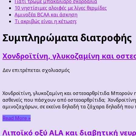
Γιατί τρώμε μπακαλιάρο σκορδαλιά
10 νηστίσιμες αλοιφές με λίγες θερμίδες
Αμινοξέα BCAA και άσκηση
Τι ακριβώς είναι η κέτωση;
Συμπληρώματα διατροφής
Χονδροϊτίνη, γλυκοζαμίνη και οστε
στο
Δεν επιτρέπεται σχολιασμός
Χονδροϊτίνη,
γλυκοζαμίνη
και
Χονδροϊτίνη, γλυκοζαμίνη και οστεοαρθρίτιδα Μπορούν
οστεοαρθρίτιδα
ασθενείς που πάσχουν από οστεοαρθρίτιδα; Χονδροϊτίνη,
αμινοζαχάρων, σε εκείνα δηλαδή τα ζάχαρα δηλαδή που 
Read More »
Λιποϊκό οξύ ALA και διαβητική νευ