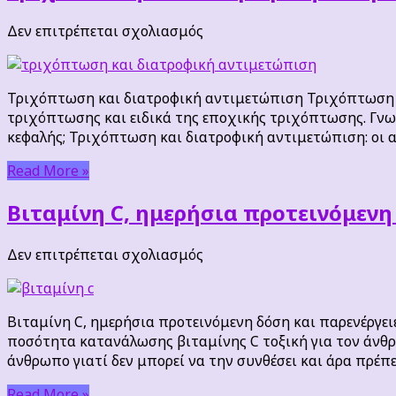
στο
Δεν επιτρέπεται σχολιασμός
Τριχόπτωση
και
διατροφική
Τριχόπτωση και διατροφική αντιμετώπιση Τριχόπτωση κα
αντιμετώπιση
τριχόπτωσης και ειδικά της εποχικής τριχόπτωσης. Γνω
κεφαλής; Τριχόπτωση και διατροφική αντιμετώπιση: οι αι
Read More »
Βιταμίνη C, ημερήσια προτεινόμενη
στο
Δεν επιτρέπεται σχολιασμός
Βιταμίνη
C,
ημερήσια
Βιταμίνη C, ημερήσια προτεινόμενη δόση και παρενέργει
προτεινόμενη
ποσότητα κατανάλωσης βιταμίνης C τοξική για τον άνθρω
δόση
άνθρωπο γιατί δεν μπορεί να την συνθέσει και άρα πρέπ
και
παρενέργειες
Read More »