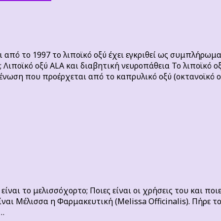
ι από το 1997 το λιποϊκό οξύ έχει εγκριθεί ως συμπλήρωμ
Λιποϊκό οξύ ALA και διαβητική νευροπάθεια Το λιποϊκό οξύ
κή ένωση που προέρχεται από το καπρυλικό οξύ (οκτανοϊκό ο
ίναι το μελισσόχορτο; Ποιες είναι οι χρήσεις του και ποιε
ναι Μέλισσα η Φαρμακευτική (Melissa Officinalis). Πήρε 
 …