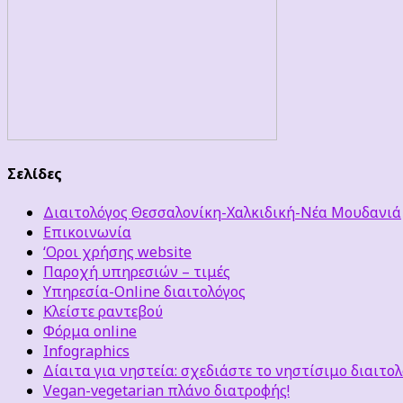
Σελίδες
Διαιτολόγος Θεσσαλονίκη-Χαλκιδική-Νέα Μουδανιά
Επικοινωνία
‘Οροι χρήσης website
Παροχή υπηρεσιών – τιμές
Υπηρεσία-Online διαιτολόγος
Κλείστε ραντεβού
Φόρμα online
Infographics
Δίαιτα για νηστεία: σχεδιάστε το νηστίσιμο διαιτολ
Vegan-vegetarian πλάνο διατροφής!