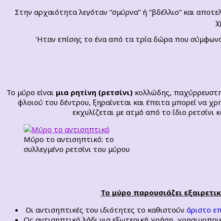
Στην αρχαιότητα λεγόταν “σμύρνα” ή “βδέλλιο” και αποτ
χ
Ήταν επίσης το ένα από τα τρία δώρα που σύμφωνα
Το μύρο είναι
μια ρητίνη (ρετσίνι)
κολλώδης, παχύρρευστη, 
φλοιού του δέντρου, ξηραίνεται και έπειτα μπορεί να χρ
εκχυλίζεται με ατμό από το ίδιο ρετσίνι
Μύρο το αντισηπτικό: το
συλλεγμένο ρετσίνι του μύρου
Το μύρο παρουσιάζει εξαιρετικ
Οι αντισηπτικές του ιδιότητες το καθιστούν
άριστο ε
Ως αντισηπτικό λάδι για εξωτερική χρήση, χρησιμοποιε