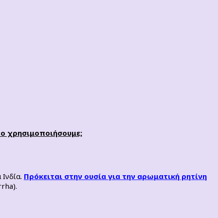
 το χρησιμοποιήσουμε;
 Ινδία.
Πρόκειται στην ουσία για την αρωματική ρητίνη
rha).