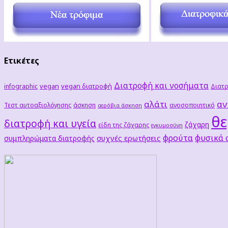
Ετικέτες
Διατροφή και νοσήματα
vegan
vegan διατροφή
infographic
Διατρ
αλάτι
αν
Τεστ αυτοαξιολόγησης
άσκηση
ανοσοποιητικό
αερόβια άσκηση
θε
διατροφή και υγεία
ζάχαρη
είδη της ζάχαρης
εγκυμοσύνη
φρούτα
φυσικά
συχνές ερωτήσεις
συμπληρώματα διατροφής