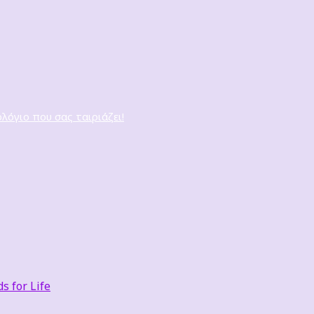
ολόγιο που σας ταιριάζει!
 for Life