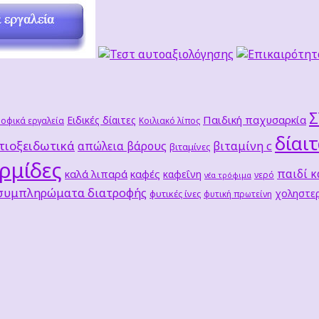
Παιδική παχυσαρκία
Ειδικές δίαιτες
οφικά εργαλεία
Κοιλιακό λίπος
δίαι
τιοξειδωτικά
βιταμίνη c
απώλεια βάρους
βιταμίνες
ρμίδες
παιδί κ
καλά λιπαρά
καφές
καφεΐνη
νερό
νέα τρόφιμα
 συμπληρώματα διατροφής
χοληστερ
φυτικές ίνες
φυτική πρωτείνη