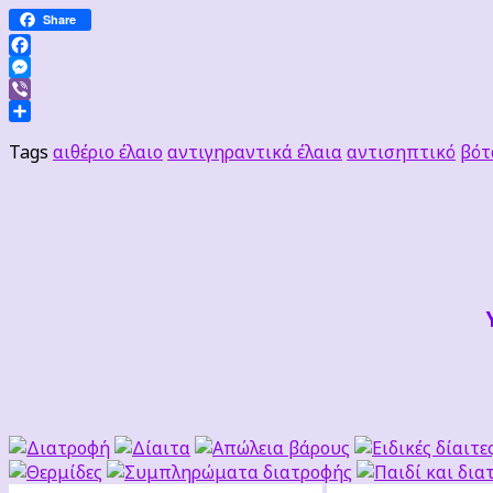
Share
Facebook
Messenger
Viber
Μοιραστείτε
Tags
αιθέριο έλαιο
αντιγηραντικά έλαια
αντισηπτικό
βότ