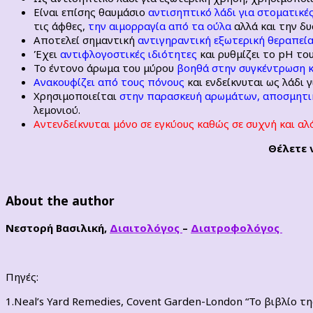
Είναι επίσης θαυμάσιο
αντισηπτικό λάδι για στοματικέ
τις άφθες,
την αιμορραγία από τα ούλα
αλλά και την δ
Αποτελεί σημαντική
αντιγηραντική εξωτερική θεραπεί
Έχει
αντιφλογοστικές ιδιότητες
και ρυθμίζει το pH το
Το έντονο άρωμα του μύρου
βοηθά στην συγκέντρωση κ
Ανακουφίζει από τους πόνους
και ενδείκνυται ως λάδι γ
Χρησιμοποιείται
στην παρασκευή αρωμάτων, αποσμητι
λεμονιού.
Αντενδείκνυται μόνο σε εγκύους καθώς σε συχνή και αλ
Θέλετε 
About the author
Νεστορή Βασιλική,
Διαιτολόγος
–
Διατροφολόγος
Πηγές:
1.Neal’s Yard Remedies, Covent Garden-London “Το βιβλίο της