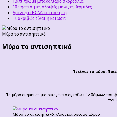
Γιατί τρώμε μπακαλιάρο σκορδαλιά
10 νηστίσιμες αλοιφές με λίγες θερμίδες
Αμινοξέα BCAA και άσκηση
Τι ακριβώς είναι η κέτωση;
Μύρο το αντισηπτικό
Μύρο το αντισηπτικό
Τι είναι το μύρο; Πο
Το μύρο ανήκει σε μια οικογένεια αγκαθωτών θάμνων που φ
που 
Μύρο το αντισηπτικό: κλαδί και ρετσίνι μύρου