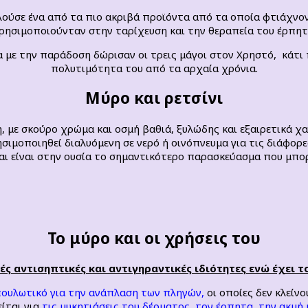
ελούσε ένα από τα πιο ακριβά προϊόντα από τα οποία φτιάχνο
ρησιμοποιούνταν στην ταρίχευση και την θεραπεία του έρπητ
 με την παράδοση δώρισαν οι τρεις μάγοι στον Χρηστό, κάτι 
πολυτιμότητα του από τα αρχαία χρόνια.
Μύρο και ρετσίνι
με σκούρο χρώμα και οσμή βαθιά, ξυλώδης και εξαιρετικά χα
ησιμοποιηθεί διαλυόμενη σε νερό ή οινόπνευμα για τις διάφορ
 και είναι στην ουσία το σημαντικότερο παρασκεύασμα που μπο
Το μύρο και οι χρήσεις του
ές αντισηπτικές και αντιγηραντικές ιδιότητες ενώ έχει 
πουλωτικό για την ανάπλαση των πληγών,
οι οποίες δεν κλείνο
ίται για
τις μυκητιάσεις του δέρματος, τον έρπητα, την ακμή 