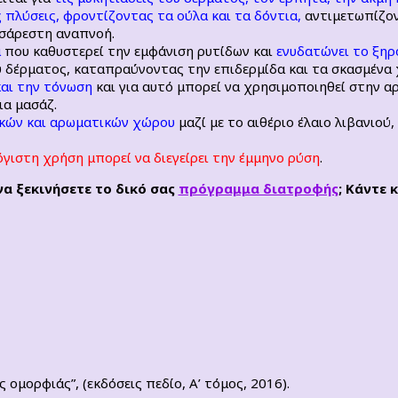
ς πλύσεις, φροντίζοντας τα ούλα και τα δόντια,
αντιμετωπίζον
υσάρεστη αναπνοή.
α
που καθυστερεί την εμφάνιση ρυτίδων και
ενυδατώνει το ξηρ
υ δέρματος, καταπραύνοντας την επιδερμίδα και τα σκασμένα 
αι την τόνωση
και για αυτό μπορεί να χρησιμοποιηθεί στην 
ια μασάζ.
κών και αρωματικών χώρου
μαζί με το αιθέριο έλαιο λιβανιού
όγιστη χρήση μπορεί να διεγείρει την έμμηνο ρύση
.
να ξεκινήσετε το δικό σας
πρόγραμμα διατροφής
; Κάντε 
 ομορφιάς”, (εκδόσεις πεδίο, Α’ τόμος, 2016).