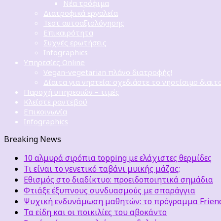
Νέα τρόφιμα
Διατροφικά εργαλεία
Τεστ αυτοαξιολόγησης
Επικαιρότητα
Συχνές ερωτήσεις
Infographics
Υπηρεσίες Online
Vegan-vegetarian πλάνο διατροφής!
Δίαιτα για νηστεία: σχεδιάστε το νηστίσιμο διαιτ
Παροχή υπηρεσιών – τιμές
Κλείστε ραντεβού
Επικοινωνία
Infographics
Breaking News
10 αλμυρά σιρόπια topping με ελάχιστες θερμίδες
Τι είναι το γενετικό ταβάνι μυϊκής μάζας;
Εθισμός στο διαδίκτυο: προειδοποιητικά σημάδια
Φτιάξε έξυπνους συνδυασμούς με σπαράγγια
Ψυχική ενδυνάμωση μαθητών: το πρόγραμμα Friends
Τα είδη και οι ποικιλίες του αβοκάντο