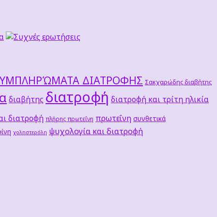
ΣΥΜΠΛΗΡΏΜΑΤΑ ΔΙΑΤΡΟΦΗΣ
Σακχαρώδης διαβήτης
διατροφή
τα
διαβήτης
διατροφή και τρίτη ηλικία
αι διατροφή
πρωτεΐνη
συνθετικά
πλήρης πρωτεΐνη
ψυχολογία και διατροφή
ίνη
χοληστερόλη