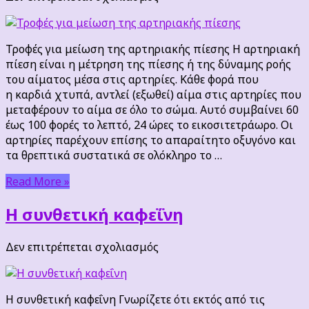
Τροφές
για
μείωση
Τροφές για μείωση της αρτηριακής πίεσης Η αρτηριακή
της
πίεση είναι η μέτρηση της πίεσης ή της δύναμης ροής
αρτηριακής
του αίματος μέσα στις αρτηρίες. Κάθε φορά που
πίεσης
η καρδιά χτυπά, αντλεί (εξωθεί) αίμα στις αρτηρίες που
μεταφέρουν το αίμα σε όλο το σώμα. Αυτό συμβαίνει 60
έως 100 φορές το λεπτό, 24 ώρες το εικοσιτετράωρο. Οι
αρτηρίες παρέχουν επίσης το απαραίτητο οξυγόνο και
τα θρεπτικά συστατικά σε ολόκληρο το …
Read More »
Η συνθετική καφεΐνη
στο
Δεν επιτρέπεται σχολιασμός
Η
συνθετική
καφεΐνη
Η συνθετική καφεΐνη Γνωρίζετε ότι εκτός από τις