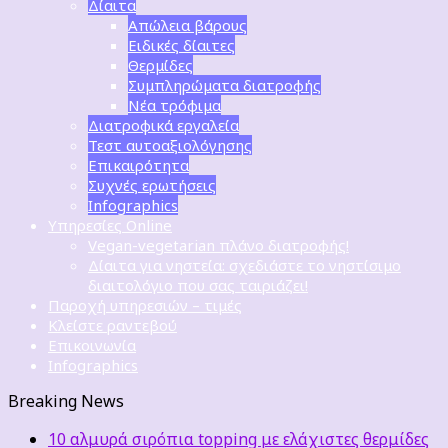
Δίαιτα
Απώλεια βάρους
Ειδικές δίαιτες
Θερμίδες
Συμπληρώματα διατροφής
Νέα τρόφιμα
Διατροφικά εργαλεία
Τεστ αυτοαξιολόγησης
Επικαιρότητα
Συχνές ερωτήσεις
Infographics
Υπηρεσίες Online
Vegan-vegetarian πλάνο διατροφής!
Δίαιτα για νηστεία: σχεδιάστε το νηστίσιμο
διαιτολόγιο που σας ταιριάζει!
Παροχή υπηρεσιών – τιμές
Κλείστε ραντεβού
Επικοινωνία
Infographics
Breaking News
10 αλμυρά σιρόπια topping με ελάχιστες θερμίδες