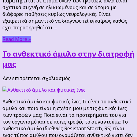
παρατηρείται σε άτομα όλων των ηλικιών, αλλά είναι
σχετικά συχνή σε ηλικιωμένους και σε άτομα με
διάφορες παθήσεις κυρίως νευρολογικές. Είναι
εξαιρετικά σημαντικό να διαγνωστεί εγκαίρως καθώς
έχει παρατηρηθεί ότι …
Read More »
Το ανθεκτικό άμυλο στην διατροφή
μας
στο
Δεν επιτρέπεται σχολιασμός
Το
ανθεκτικό
άμυλο
Ανθεκτικό άμυλο και φυτικές ίνες Τι είναι το ανθεκτικό
στην
άμυλο και ποια είναι η σχέση μου με τις φυτικές ίνες
διατροφή
των τροφών μας; Ποια είναι τα προτερήματα του για
μας
τον οργανισμό και σε ποιες τροφές το συναντούμε; Το
ανθεκτικό άμυλο (διεθνώς Resistant Starch, RS) είναι
ένας τύπος αμύλου που ονομάζεται ανθεκτικό γιατί δεν