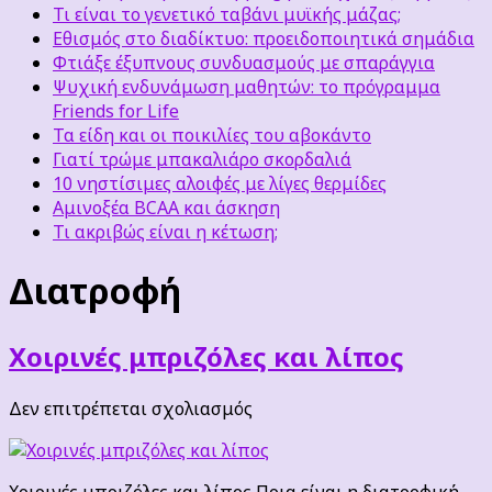
Τι είναι το γενετικό ταβάνι μυϊκής μάζας;
Εθισμός στο διαδίκτυο: προειδοποιητικά σημάδια
Φτιάξε έξυπνους συνδυασμούς με σπαράγγια
Ψυχική ενδυνάμωση μαθητών: το πρόγραμμα
Friends for Life
Τα είδη και οι ποικιλίες του αβοκάντο
Γιατί τρώμε μπακαλιάρο σκορδαλιά
10 νηστίσιμες αλοιφές με λίγες θερμίδες
Αμινοξέα BCAA και άσκηση
Τι ακριβώς είναι η κέτωση;
Διατροφή
Χοιρινές μπριζόλες και λίπος
στο
Δεν επιτρέπεται σχολιασμός
Χοιρινές
μπριζόλες
και
Χοιρινές μπριζόλες και λίπος Ποια είναι η διατροφική