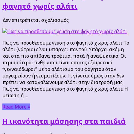
φαγητό χωρίς αλάτι
στο
Δεν επιτρέπεται σχολιασμός
Πώς
να
προσθέσουμε
Πώς να προσθέσουμε γεύση στο φαγητό χωρίς αλάτι Το
γεύση
αλάτι (νάτριο) είναι υπάρχει παντού. Υπάρχει ακόμη
στο
και στα πιο απίθανα τρόφιμα, ποτά ή αναψυκτικά. Οι
φαγητό
περισσότεροι άνθρωποι είναι επίσης εξαιρετικά
χωρίς
“γενναιόδωροι” με το αλάτισμα του φαγητού όταν
αλάτι
μαγειρεύουν ή γευματίζουν. Τι γίνεται όμως όταν δεν
πρέπει να καταναλώνουμε αλάτι στην διατροφή μας;
Πώς να προσθέσουμε γεύση στο φαγητό χωρίς αλάτι; Η
μείωση ή …
Read More »
Η ικανότητα μάσησης στα παιδιά