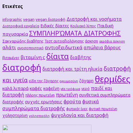
Ετικέτες
Διατροφή και νοσήματα
vegan
vegan διατροφή
infographic
Παιδική
Ειδικές δίαιτες
Διατροφικά εργαλεία
Κοιλιακό λίπος
ΣΥΜΠΛΗΡΏΜΑΤΑ ΔΙΑΤΡΟΦΗΣ
παχυσαρκία
Σακχαρώδης διαβήτης
Τεστ αυτοαξιολόγησης
άσκηση
αερόβια άσκηση
αλάτι
αντιοξειδωτικά
απώλεια βάρους
ανοσοποιητικό
δίαιτα
βιταμίνη c
διαβήτης
βιταμίνες
διατροφή
διατροφή
διατροφή και τρίτη ηλικία
θερμίδες
και υγεία
ζάχαρη
είδη της ζάχαρης
εγκυμοσύνη
παιδί και
καλά λιπαρά
καφές
καφεΐνη
νερό
νέα τρόφιμα
διατροφή
πρωτεΐνη
συνθετικά συμπληρώματα
πλήρης πρωτεΐνη
φρούτα
φυσικά
συχνές ερωτήσεις
διατροφής
συμπληρώματα διατροφής
φυτικές ίνες
φυτική πρωτείνη
ψυχολογία και διατροφή
χοληστερίνη
χοληστερόλη