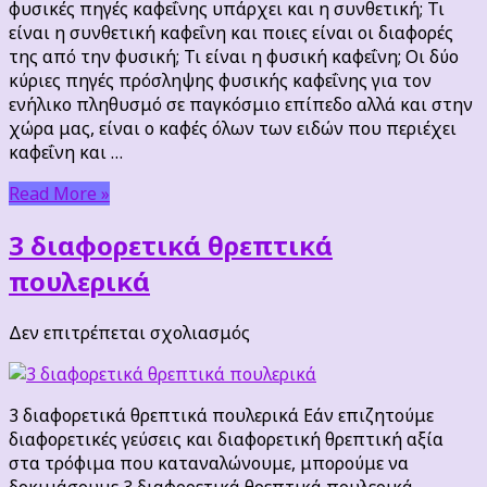
φυσικές πηγές καφεΐνης υπάρχει και η συνθετική; Τι
είναι η συνθετική καφεΐνη και ποιες είναι οι διαφορές
της από την φυσική; Τι είναι η φυσική καφεΐνη; Οι δύο
κύριες πηγές πρόσληψης φυσικής καφεΐνης για τον
ενήλικο πληθυσμό σε παγκόσμιο επίπεδο αλλά και στην
χώρα μας, είναι ο καφές όλων των ειδών που περιέχει
καφεΐνη και …
Read More »
3 διαφορετικά θρεπτικά
πουλερικά
στο
Δεν επιτρέπεται σχολιασμός
3
διαφορετικά
θρεπτικά
3 διαφορετικά θρεπτικά πουλερικά Εάν επιζητούμε
πουλερικά
διαφορετικές γεύσεις και διαφορετική θρεπτική αξία
στα τρόφιμα που καταναλώνουμε, μπορούμε να
δοκιμάσουμε 3 διαφορετικά θρεπτικά πουλερικά-