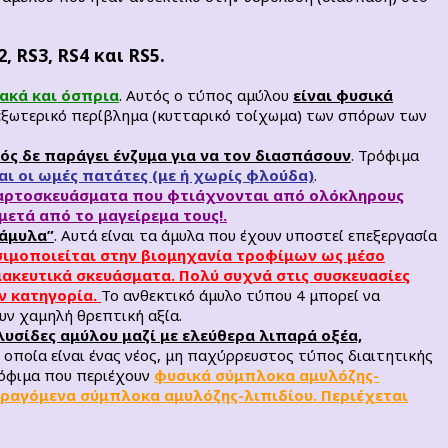
 RS3, RS4 και RS5.
ακά και όσπρια
. Αυτός ο τύπος αμύλου
είναι φυσικά
 εξωτερικό περίβλημα (κυτταρικό τοίχωμα) των σπόρων των
μός δε παράγει ένζυμα για να τον διασπάσουν
. Τρόφιμα
αι οι ωμές πατάτες (με ή χωρίς φλούδα)
.
α
ρτοσκευάσματα που φτιάχνονται από ολόκληρους
μετά από το μαγείρεμα τους!.
 άμυλα”
. Αυτά είναι τα άμυλα που έχουν υποστεί επεξεργασία
ιμοποιείται στην βιομηχανία τροφίμων ως μέσο
ακευτικά σκευάσματα. Πολύ συχνά στις συσκευασίες
ην κατηγορία.
Το ανθεκτικό άμυλο τύπου 4 μπορεί να
ν χαμηλή θρεπτική αξία.
λυσίδες αμύλου μαζί με ελεύθερα λιπαρά οξέα,
 οποία είναι ένας νέος, μη παχύρρευστος τύπος διαιτητικής
ρόφιμα που περιέχουν
φυσικά σύμπλοκα αμυλόζης-
ραγόμενα σύμπλοκα αμυλόζης-λιπιδίου. Περιέχεται