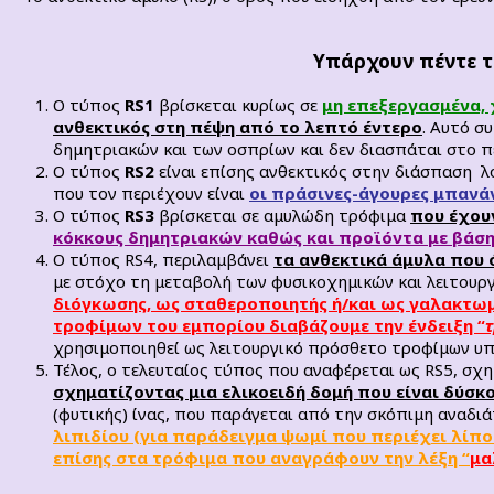
Υπάρχουν πέντε τύ
Ο τύπος
RS1
βρίσκεται κυρίως σε
μη επεξεργασμένα, 
ανθεκτικός στη πέψη από το λεπτό έντερο
. Αυτό σ
δημητριακών και των οσπρίων και δεν διασπάται στο π
Ο τύπος
RS2
είναι επίσης ανθεκτικός στην διάσπαση λ
που τον περιέχουν είναι
οι πράσινες-άγουρες μπανάν
Ο τύπος
RS3
βρίσκεται σε αμυλώδη τρόφιμα
που έχου
κόκκους δημητριακών καθώς και προϊόντα με βάση 
Ο τύπος RS4, περιλαμβάνει
τα ανθεκτικά άμυλα που 
με στόχο τη μεταβολή των φυσικοχημικών και λειτουρ
διόγκωσης, ως σταθεροποιητής ή/και ως γαλακτωμ
τροφίμων του εμπορίου διαβάζουμε την ένδειξη “
χρησιμοποιηθεί ως λειτουργικό πρόσθετο τροφίμων υπ
Τέλος, ο τελευταίος τύπος που αναφέρεται ως RS5, σχ
σχηματίζοντας μια ελικοειδή δομή που είναι δύσκ
(φυτικής) ίνας, που παράγεται από την σκόπιμη αναδι
λιπιδίου (για παράδειγμα ψωμί που περιέχει λίπο
επίσης στα τρόφιμα που αναγράφουν την λέξη “
μα