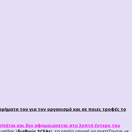
τερήματα του για τον οργανισμό και σε ποιες τροφές το
σπάται και δεν αφομοιώνεται στο λεπτό έντερο του
υσίδας (
διεθνώς SCFAs
), τα οποία μπορεί να σχετίζονται με