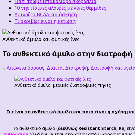
Γιατί τρώμε μπακαλιάρο σκορδαλιά
10 νηστίσιμες αλοιφές με λίγες θερμίδες
Αμινοξέα BCAA και άσκηση
Τι ακριβώς είναι η κέτωση;
Ανθεκτικό άμυλο και φυτικές ίνες
Το ανθεκτικό άμυλο στην διατροφή
-
,
Απώλεια βάρους
,
Δίαιτα
,
Διατροφή
,
Διατροφή και υγεί
Ανθεκτικό άμυλο: μερικές διατροφικές πηγές
Τι είναι το ανθεκτικό άμυλο και ποια είναι η σχέση μ
Το ανθεκτικό άμυλο (
διεθνώς Resistant Starch, RS
) εί
ανθρώπου
αλλά ζυμώνεται στο κόλον από μικροοργανισμού