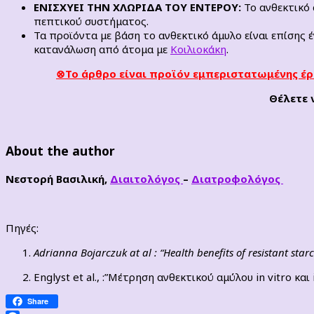
ΕΝΙΣΧΥΕΙ ΤΗΝ ΧΛΩΡΙΔΑ ΤΟΥ ΕΝΤΕΡΟΥ:
Το ανθεκτικό 
πεπτικού συστήματος.
Τα προϊόντα με βάση το ανθεκτικό άμυλο είναι επίσης
κατανάλωση από άτομα με
Κοιλιοκάκη
.
⊗Το άρθρο είναι προϊόν εμπεριστατωμένης έρ
Θέλετε 
About the author
Νεστορή Βασιλική,
Διαιτολόγος
–
Διατροφολόγος
Πηγές:
Adrianna
Bojarczuk at al :
“Health benefits of resistant starc
Englyst et al., :”
Μέτρηση ανθεκτικού αμύλου in vitro και 
Share