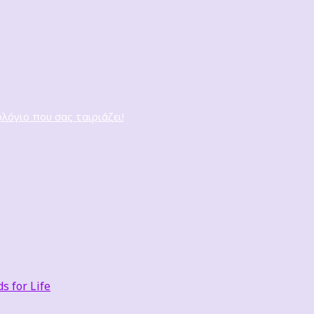
ολόγιο που σας ταιριάζει!
 for Life