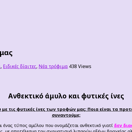
 μας
α
,
Ειδικές δίαιτες
,
Νέα τρόφιμα
438 Views
Ανθεκτικό άμυλο και φυτικές ίνες
ου με τις φυτικές ίνες των τροφών μας; Ποια είναι τα προ
συναντούμε;
ναι ένας τύπος αμύλου που ονομάζεται ανθεκτικό γιατί
δεν δια
ς, με αποτέλεσμα τον σχηματισμό λιπαρών οξέων βραχείας αλ