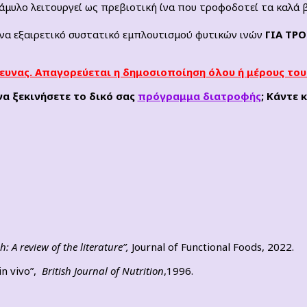
άμυλο λειτουργεί ως πρεβιοτική ίνα που τροφοδοτεί τα καλά β
 ένα εξαιρετικό συστατικό εμπλουτισμού φυτικών ινών
ΓΙΑ ΤΡ
ευνας. Απαγορεύεται η δημοσιοποίηση όλου ή μέρους του
να ξεκινήσετε το δικό σας
πρόγραμμα διατροφής
; Κάντε 
h: A review of the literature”,
Journal of Functional Foods, 2022.
in vivo”,
British Journal of Nutrition
,
1996.