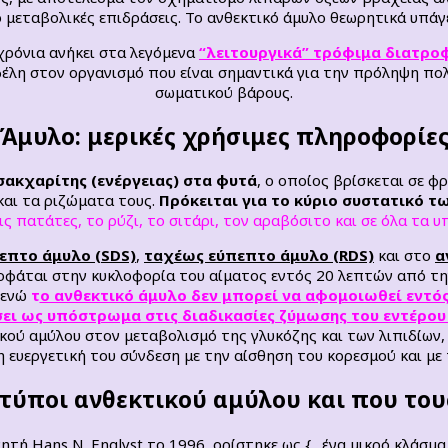
ό μεταβολικές επιδράσεις. Το ανθεκτικό άμυλο θεωρητικά υπά
χρόνια ανήκει στα λεγόμενα
“λειτουργικά” τρόφιμα διατρο
έλη στον οργανισμό που είναι σημαντικά για την πρόληψη πολ
σωματικού βάρους.
Άμυλο: μερικές χρήσιμες πληροφορίε
ακχαρίτης (ενέργειας)
στα φυτά
, ο οποίος βρίσκεται σε φ
και τα ριζώματα τους.
Πρόκειται για το κύριο συστατικό 
ις πατάτες, το ρύζι, το σιτάρι, τον αραβόσιτο και σε όλα τα
επτο άμυλο (SDS)
,
ταχέως εύπεπτο άμυλο (RDS)
και στο
α
φάται στην κυκλοφορία του αίματος εντός 20 λεπτών από τη
 ενώ
τ
ο ανθεκτικό άμυλο δεν μπορεί να αφομοιωθεί εντό
ει ως υπόστρωμα στις διαδικασίες ζύμωσης του εντέρου
κού αμύλου στον μεταβολισμό της γλυκόζης και των λιπιδίων, ο
η ευεργετική του σύνδεση με την αίσθηση του κορεσμού και με
ι τύποι ανθεκτικού αμύλου και που το
νητή Hans N. Englyst το 1996, ορίστηκε ως {…ένα μικρό κλάσ