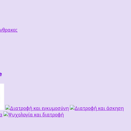
νθρακες
e