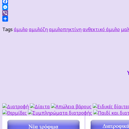
Facebook
Messenger
Viber
Μοιραστείτε
Tags
άμυλο
αμυλόζη
αμυλοπηκτίνη
ανθεκτικό άμυλο
μαλ