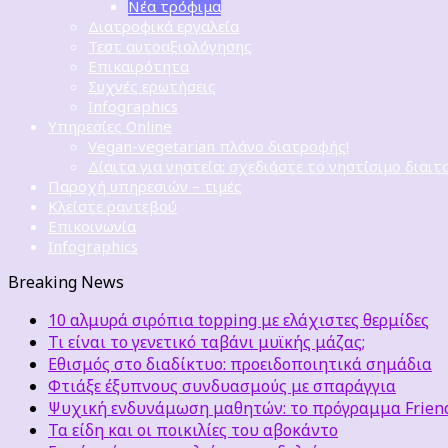
Νέα τρόφιμα
Διατροφικά εργαλεία
Τεστ αυτοαξιολόγησης
Επικαιρότητα
Συχνές ερωτήσεις
Infographics
Υπηρεσίες Online
Vegan-vegetarian πλάνο διατροφής!
Δίαιτα για νηστεία: σχεδιάστε το νηστίσιμο διαιτ
Παροχή υπηρεσιών – τιμές
Κλείστε ραντεβού
Επικοινωνία
Infographics
Breaking News
10 αλμυρά σιρόπια topping με ελάχιστες θερμίδες
Τι είναι το γενετικό ταβάνι μυϊκής μάζας;
Εθισμός στο διαδίκτυο: προειδοποιητικά σημάδια
Φτιάξε έξυπνους συνδυασμούς με σπαράγγια
Ψυχική ενδυνάμωση μαθητών: το πρόγραμμα Friends
Τα είδη και οι ποικιλίες του αβοκάντο