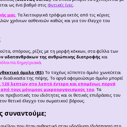
γεται ως ένα βαθμό στις
Φυτικές ίνες
.
φής μας
. Τα λειτουργικά τρόφιμα εκτός από τις κύριες
λών χρόνιων ασθενειών καθώς και για τον έλεγχο του
ς
ρούτα, σπόρους, ρίζες με τη μορφή κόκκων, στα φύλλα των
των υδατανθράκων της ανθρώπινης διατροφής
και
 υπόλοιπα δημητριακά
.
νθεκτικό άμυλο (RS)
Το ταχέως εύπεπτο άμυλο χωνεύεται
ν διαδικασία της πέψης. Το αργά αφομοιώσιμο άμυλο μπορεί
ς 120 λεπτών στο λεπτό έντερο και επομένως περνά
 από τους μόνιμους μικροοργανισμούς του
. Τα
ι πρεβιοτικές του ιδιότητες και οι θετικές επιδράσεις του
 τον θετικό έλεγχο του σωματικού βάρους.
υς συναντούμε;
μα αμύλου που ήταν ανθεκτικό στην υδρόλυση (διάσπαση) στο