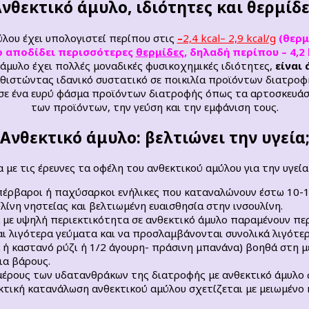
νθεκτικό άμυλο, ιδιότητες και θερμίδ
μύλου έχει υπολογιστεί περίπου στις
–
2,4 kcal– 2,9 kcal/g
(θερμ
ο αποδίδει περισσότερες
θερμίδες
, δηλαδή περίπου – 4,2
 άμυλο έχει πολλές μοναδικές φυσικοχημικές ιδιότητες,
είναι
θιστώντας ιδανικό συστατικό σε ποικιλία προϊόντων διατροφ
σε ένα ευρύ φάσμα προϊόντων διατροφής όπως τα αρτοσκευάσμα
των προϊόντων, την γεύση και την εμφάνιση τους.
Ανθεκτικό άμυλο: βελτιώνει την υγεία
με τις έρευνες τα οφέλη του ανθεκτικού αμύλου για την υγεία 
υπέρβαροι ή παχύσαρκοι ενήλικες που καταναλώνουν έστω 10-
λίνη νηστείας και βελτιωμένη ευαισθησία στην ινσουλίνη.
 με υψηλή περιεκτικότητα σε ανθεκτικό άμυλο παραμένουν π
ι λιγότερα γεύματα και να προσλαμβάνονται συνολικά λιγότε
 ή καστανό ρύζι ή 1/2 άγουρη- πράσινη μπανάνα) βοηθά στη μ
ια βάρους.
έρους των υδατανθράκων της διατροφής με ανθεκτικό άμυλο φα
ακτική κατανάλωση ανθεκτικού αμύλου σχετίζεται με μειωμένο 