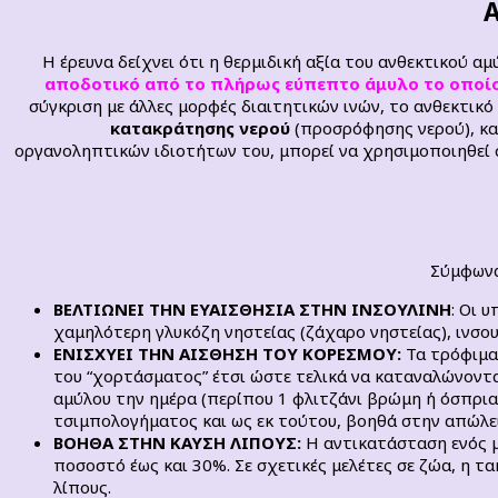
Α
Η έρευνα δείχνει ότι η θερμιδική αξία του ανθεκτικού α
αποδοτικό από το πλήρως εύπεπτο άμυλο το οποί
σύγκριση με άλλες μορφές διαιτητικών ινών, το ανθεκτικό
κατακράτησης νερού
(προσρόφησης νερού), κα
οργανοληπτικών ιδιοτήτων του, μπορεί να χρησιμοποιηθεί 
Σύμφωνα 
ΒΕΛΤΙΩΝΕΙ ΤΗΝ ΕΥΑΙΣΘΗΣΙΑ ΣΤΗΝ ΙΝΣΟΥΛΙΝΗ
: Οι 
χαμηλότερη γλυκόζη νηστείας (ζάχαρο νηστείας), ινσου
ΕΝΙΣΧΥΕΙ ΤΗΝ ΑΙΣΘΗΣΗ ΤΟΥ ΚΟΡΕΣΜΟΥ:
Τα τρόφιμα
του “χορτάσματος” έτσι ώστε τελικά να καταναλώνοντα
αμύλου την ημέρα (περίπου 1 φλιτζάνι βρώμη ή όσπρια
τσιμπολογήματος και ως εκ τούτου, βοηθά στην απώλε
ΒΟΗΘΑ ΣΤΗΝ ΚΑΥΣΗ ΛΙΠΟΥΣ:
Η αντικατάσταση ενός μ
ποσοστό έως και 30%. Σε σχετικές μελέτες σε ζώα, η τ
λίπους.