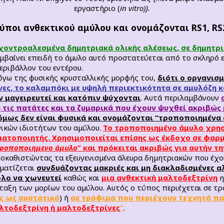
εργαστήριο (
in vitro)}.
ποι ανθεκτικού αμύλου και ονομάζονται RS1, RS2,
χοντροαλεσμένα δημητριακά ολικής αλέσεως, σε δημητρι
υμβαίνει επειδή το άμυλο αυτό προστατεύεται από το σκληρό
εριβάλλον του εντέρου.
όγω της φυσικής κρυσταλλικής μορφής του,
διότι ο οργανισ
ες, το καλαμπόκι με υψηλή περιεκτικότητα σε αμυλόζη κ
ν μαγειρευτεί και κατόπιν ψύχονται
. Αυτά περιλαμβάνουν
τις πατάτες και τα ζυμαρικά που έχουν ψυχθεί ακριβώς 
όμως δεν είναι φυσικά και ονομάζονται “τροποποιημένα
γικών ιδιοτήτων του αμύλου.
Το τροποποιημένο άμυλο χρησ
ατοποιητής. Χρησιμοποιείται επίσης ως έκδοχο σε φαρμ
τροποποιημενο άμυλο
” και πρόκειται ακριβώς για αυτήν τ
οκαθιστώντας τα εξευγενισμένα άλευρα δημητριακών που έχου
ηματίζεται
συνδυάζοντας μακριές και μη διακλαδισμένες α
ολο να χωνευτεί
καθώς και
μια ανθεκτική μαλτοδεξτρίνη
η
άταξη των μορίων του αμύλου. Αυτός ο τύπος περιέχεται σε τ
ς ως συστατικό
) ή
σε τρόφιμα που περιέχουν τεχνητά πα
λτοδεξτρίνη ή μαλτοδεξτρίνες
“
.