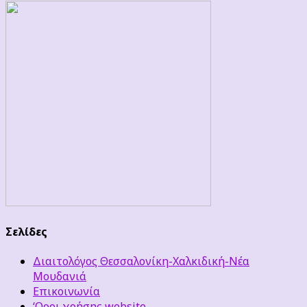
Σελίδες
Διαιτολόγος Θεσσαλονίκη-Χαλκιδική-Νέα
Μουδανιά
Επικοινωνία
‘Οροι χρήσης website