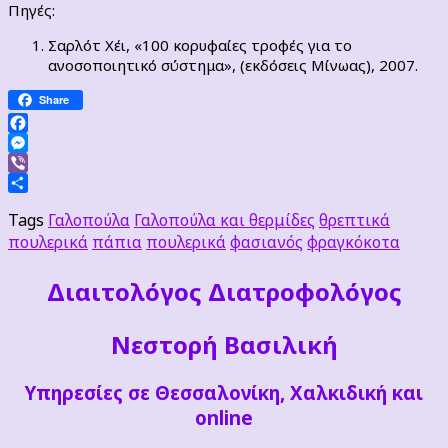
Πηγές:
Σαρλότ Χέι, «100 κορυφαίες τροφές για το
ανοσοποιητικό σύστημα», (εκδόσεις Μίνωας), 2007.
Share
Facebook
Messenger
Viber
Μοιραστείτε
Tags
Γαλοπούλα
Γαλοπούλα και θερμίδες
θρεπτικά
πουλερικά
πάπια
πουλερικά
φασιανός
φραγκόκοτα
Διαιτoλόγος Διατροφολόγος
Νεστορή Βασιλική
Υπηρεσίες σε Θεσσαλονίκη, Χαλκιδική και
online