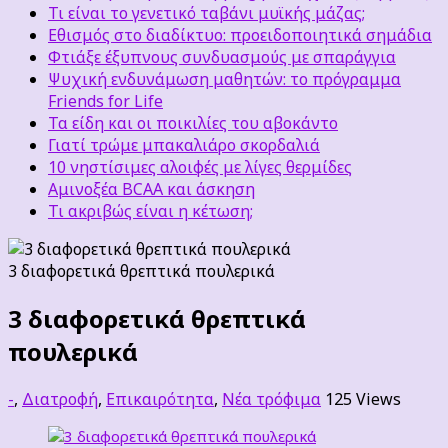
Τι είναι το γενετικό ταβάνι μυϊκής μάζας;
Εθισμός στο διαδίκτυο: προειδοποιητικά σημάδια
Φτιάξε έξυπνους συνδυασμούς με σπαράγγια
Ψυχική ενδυνάμωση μαθητών: το πρόγραμμα
Friends for Life
Τα είδη και οι ποικιλίες του αβοκάντο
Γιατί τρώμε μπακαλιάρο σκορδαλιά
10 νηστίσιμες αλοιφές με λίγες θερμίδες
Αμινοξέα BCAA και άσκηση
Τι ακριβώς είναι η κέτωση;
3 διαφορετικά θρεπτικά πουλερικά
3 διαφορετικά θρεπτικά
πουλερικά
-
,
Διατροφή
,
Επικαιρότητα
,
Νέα τρόφιμα
125 Views