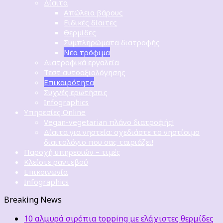
Δίαιτα
Απώλεια βάρους
Ειδικές δίαιτες
Θερμίδες
Συμπληρώματα διατροφής
Νέα τρόφιμα
Διατροφικά εργαλεία
Τεστ αυτοαξιολόγησης
Επικαιρότητα
Συχνές ερωτήσεις
Infographics
Υπηρεσίες Online
Vegan-vegetarian πλάνο διατροφής!
Δίαιτα για νηστεία: σχεδιάστε το νηστίσιμο
διαιτολόγιο που σας ταιριάζει!
Παροχή υπηρεσιών – τιμές
Κλείστε ραντεβού
Επικοινωνία
Infographics
Breaking News
10 αλμυρά σιρόπια topping με ελάχιστες θερμίδες