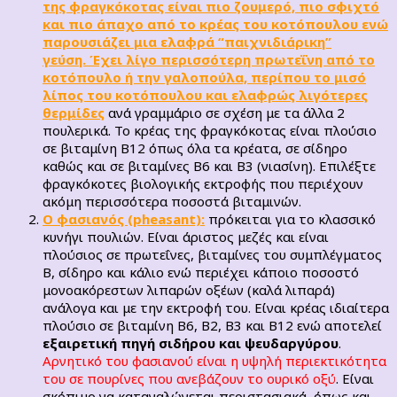
της φραγκόκοτας είναι πιο ζουμερό, πιο σφιχτό
και πιο άπαχο από το κρέας του κοτόπουλου ενώ
παρουσιάζει μια ελαφρά “παιχνιδιάρικη”
γεύση. Έχει λίγο περισσότερη πρωτεΐνη από το
κοτόπουλο ή την γαλοπούλα, περίπου το μισό
λίπος του κοτόπουλου και ελαφρώς λιγότερες
θερμίδες
ανά γραμμάριο σε σχέση με τα άλλα 2
πουλερικά. Το κρέας της φραγκόκοτας είναι πλούσιο
σε βιταμίνη Β12 όπως όλα τα κρέατα, σε σίδηρο
καθώς και σε βιταμίνες Β6 και Β3 (νιασίνη). Επιλέξτε
φραγκόκοτες βιολογικής εκτροφής που περιέχουν
ακόμη περισσότερα ποσοστά βιταμινών.
Ο φασιανός (pheasant):
πρόκειται για το κλασσικό
κυνήγι πουλιών. Είναι άριστος μεζές και είναι
πλούσιος σε πρωτεΐνες, βιταμίνες του συμπλέγματος
Β, σίδηρο και κάλιο ενώ περιέχει κάποιο ποσοστό
μονοακόρεστων λιπαρών οξέων (καλά λιπαρά)
ανάλογα και με την εκτροφή του. Είναι κρέας ιδιαίτερα
πλούσιο σε βιταμίνη Β6, Β2, Β3 και Β12 ενώ αποτελεί
εξαιρετική πηγή σιδήρου και ψευδαργύρου
.
Αρνητικό του φασιανού είναι η υψηλή περιεκτικότητα
του σε πουρίνες που ανεβάζουν το ουρικό οξύ
. Είναι
σκόπιμο να καταναλώνεται περιστασιακά, όπως και