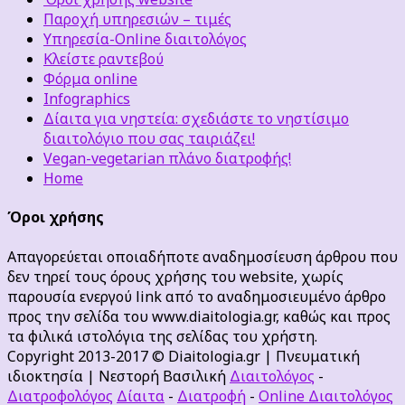
Παροχή υπηρεσιών – τιμές
Υπηρεσία-Online διαιτολόγος
Κλείστε ραντεβού
Φόρμα online
Infographics
Δίαιτα για νηστεία: σχεδιάστε το νηστίσιμο
διαιτολόγιο που σας ταιριάζει!
Vegan-vegetarian πλάνο διατροφής!
Home
Όροι χρήσης
Απαγορεύεται οποιαδήποτε αναδημοσίευση άρθρου που
δεν τηρεί τους όρους χρήσης του website, χωρίς
παρουσία ενεργού link από το αναδημοσιευμένο άρθρο
προς την σελίδα του www.diaitologia.gr, καθώς και προς
τα φιλικά ιστολόγια της σελίδας του χρήστη.
Copyright 2013-2017 © Diaitologia.gr | Πνευματική
ιδιοκτησία | Νεστορή Βασιλική
Διαιτολόγος
-
Διατροφολόγος
Δίαιτα
-
Διατροφή
-
Online Διαιτολόγος