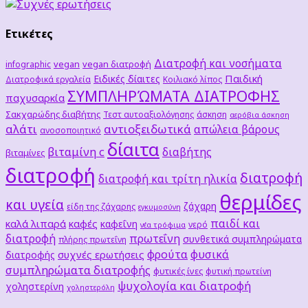
Ετικέτες
Διατροφή και νοσήματα
vegan
vegan διατροφή
infographic
Παιδική
Ειδικές δίαιτες
Διατροφικά εργαλεία
Κοιλιακό λίπος
ΣΥΜΠΛΗΡΏΜΑΤΑ ΔΙΑΤΡΟΦΗΣ
παχυσαρκία
Σακχαρώδης διαβήτης
Τεστ αυτοαξιολόγησης
άσκηση
αερόβια άσκηση
αλάτι
αντιοξειδωτικά
απώλεια βάρους
ανοσοποιητικό
δίαιτα
βιταμίνη c
διαβήτης
βιταμίνες
διατροφή
διατροφή
διατροφή και τρίτη ηλικία
θερμίδες
και υγεία
ζάχαρη
είδη της ζάχαρης
εγκυμοσύνη
παιδί και
καλά λιπαρά
καφές
καφεΐνη
νερό
νέα τρόφιμα
διατροφή
πρωτεΐνη
συνθετικά συμπληρώματα
πλήρης πρωτεΐνη
φρούτα
φυσικά
συχνές ερωτήσεις
διατροφής
συμπληρώματα διατροφής
φυτικές ίνες
φυτική πρωτείνη
ψυχολογία και διατροφή
χοληστερίνη
χοληστερόλη