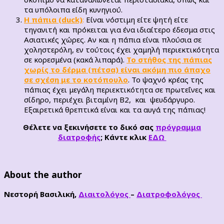
τα υπόλοιπα είδη κυνηγιού.
Η πάπια (duck)
:
Είναι νόστιμη είτε ψητή είτε
τηγανιτή και πρόκειται για ένα ιδιαίτερο έδεσμα στις
Ασιατικές χώρες. Αν και η πάπια είναι πλούσια σε
χοληστερόλη, εν τούτοις έχει χαμηλή περιεκτικότητα
σε κορεσμένα (κακά λιπαρά).
Το στήθος της πάπιας
χωρίς το δέρμα (πέτσα) είναι ακόμη πιο άπαχο
σε σχέση με το κοτόπουλο
. Το ψαχνό κρέας της
πάπιας έχει μεγάλη περιεκτικότητα σε πρωτεΐνες και
σίδηρο, περιέχει βιταμίνη Β2, και ψευδάργυρο.
Εξαιρετικά θρεπτικά είναι και τα αυγά της πάπιας!
Θέλετε να ξεκινήσετε το δικό σας
πρόγραμμα
διατροφής
; Κάντε κλικ
ΕΔΩ
About the author
Νεστορή Βασιλική,
Διαιτολόγος
–
Διατροφολόγος