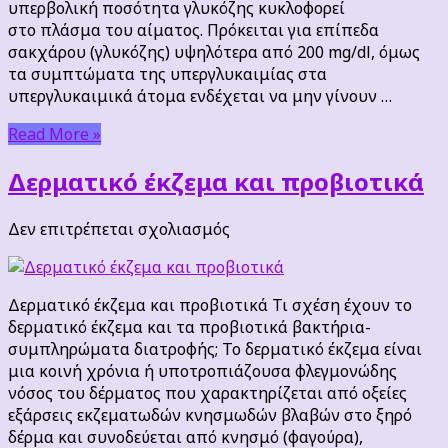
υπερβολική ποσότητα γλυκόζης κυκλοφορεί
στο πλάσμα του αίματος. Πρόκειται για επίπεδα
σακχάρου (γλυκόζης) υψηλότερα από 200 mg/dl, όμως
τα συμπτώματα της υπεργλυκαιμίας στα
υπεργλυκαιμικά άτομα ενδέχεται να μην γίνουν …
Read More »
Δερματικό έκζεμα και προβιοτικά
στο
Δεν επιτρέπεται σχολιασμός
Δερματικό
έκζεμα
και
Δερματικό έκζεμα και προβιοτικά Τι σχέση έχουν το
προβιοτικά
δερματικό έκζεμα και τα προβιοτικά βακτήρια-
συμπληρώματα διατροφής; Το δερματικό έκζεμα είναι
μια κοινή χρόνια ή υποτροπιάζουσα φλεγμονώδης
νόσος του δέρματος που χαρακτηρίζεται από οξείες
εξάρσεις εκζεματωδών κνησμωδών βλαβών στο ξηρό
δέρμα και συνοδεύεται από κνησμό (φαγούρα),