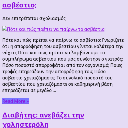
ασβέστιο;
στο
Δεν επιτρέπεται σχολιασμός
Πότε
και
πώς
Πότε και πώς πρέπει να παίρνω το ασβέστιο; Γνωρίζετε
πρέπει
ότι η απορρόφηση του ασβεστίου γίνεται καλύτερα την
να
νύχτα; Πότε και πως πρέπει να λαμβάνουμε το
παίρνω
συμπλήρωμα ασβεστίου που μας συνέστησε ο γιατρός;
το
Πόσο ποσοστό απορροφάται από τον οργανισμό; Ποιες
ασβέστιο;
τροφές επηρεάζουν την απορρόφηση του; Πόσο
ασβέστιο χρειαζόμαστε; Το συνολικό ποσοστό του
ασβεστίου που χρειαζόμαστε σε καθημερινή βάση
επηρεάζεται σε μεγάλο …
Read More »
Διαβήτης: ανεβάζει την
χοληστερόλη