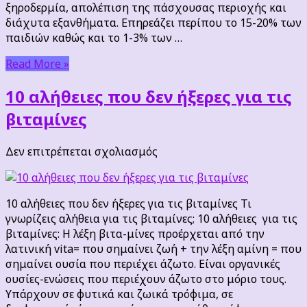
ξηροδερμία, απολέπιση της πάσχουσας περιοχής και
διάχυτα εξανθήματα. Επηρεάζει περίπου το 15-20% των
παιδιών καθώς και το 1-3% των …
Read More »
10 αλήθειες που δεν ήξερες για τις
βιταμίνες
στο
Δεν επιτρέπεται σχολιασμός
10
αλήθειες
που
10 αλήθειες που δεν ήξερες για τις βιταμίνες Τι
δεν
γνωρίζεις αλήθεια για τις βιταμίνες; 10 αλήθειες για τις
ήξερες
βιταμίνες: Η λέξη βιτα-μίνες προέρχεται από την
για
λατινική vita= που σημαίνει ζωή + την λέξη αμίνη = που
τις
σημαίνει ουσία που περιέχει άζωτο. Είναι οργανικές
βιταμίνες
ουσίες-ενώσεις που περιέχουν άζωτο στο μόριο τους.
Υπάρχουν σε φυτικά και ζωικά τρόφιμα, σε