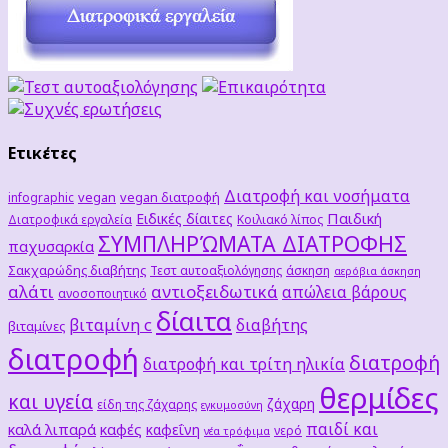
Ετικέτες
Διατροφή και νοσήματα
vegan
vegan διατροφή
infographic
Παιδική
Ειδικές δίαιτες
Διατροφικά εργαλεία
Κοιλιακό λίπος
ΣΥΜΠΛΗΡΏΜΑΤΑ ΔΙΑΤΡΟΦΗΣ
παχυσαρκία
Σακχαρώδης διαβήτης
Τεστ αυτοαξιολόγησης
άσκηση
αερόβια άσκηση
αλάτι
αντιοξειδωτικά
απώλεια βάρους
ανοσοποιητικό
δίαιτα
βιταμίνη c
διαβήτης
βιταμίνες
διατροφή
διατροφή
διατροφή και τρίτη ηλικία
θερμίδες
και υγεία
ζάχαρη
είδη της ζάχαρης
εγκυμοσύνη
παιδί και
καλά λιπαρά
καφές
καφεΐνη
νερό
νέα τρόφιμα