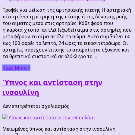
μείωση
Τροφές για μείωση της αρτηριακής πίεσης Η αρτηριακή
της
πίεση είναι η μέτρηση της πίεσης ή της δύναμης ροής
αρτηριακής
του αίματος μέσα στις αρτηρίες. Κάθε φορά που
πίεσης
η καρδιά χτυπά, αντλεί (εξωθεί) αίμα στις αρτηρίες που
μεταφέρουν το αίμα σε όλο το σώμα. Αυτό συμβαίνει 60
έως 100 φορές το λεπτό, 24 ώρες το εικοσιτετράωρο. Οι
αρτηρίες παρέχουν επίσης το απαραίτητο οξυγόνο και
τα θρεπτικά συστατικά σε ολόκληρο το …
Read More »
Ύπνος και αντίσταση στην
ινσουλίνη
στο
Δεν επιτρέπεται σχολιασμός
Ύπνος
και
αντίσταση
Μειωμένος ύπνος και αντίσταση στην ινσουλίνη
στην