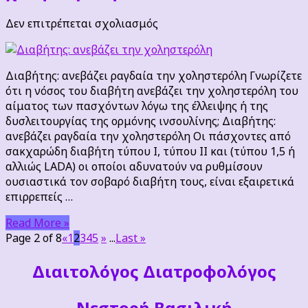
στο
Δεν επιτρέπεται σχολιασμός
Διαβήτης:
ανεβάζει
την
Διαβήτης: ανεβάζει ραγδαία την χοληστερόλη Γνωρίζετε
χοληστερόλη
ότι η νόσος του διαβήτη ανεβάζει την χοληστερόλη του
αίματος των πασχόντων λόγω της έλλειψης ή της
δυσλειτουργίας της ορμόνης ινσουλίνης; Διαβήτης:
ανεβάζει ραγδαία την χοληστερόλη Οι πάσχοντες από
σακχαρώδη διαβήτη τύπου I, τύπου II και (τύπου 1,5 ή
αλλιώς LADA) οι οποίοι αδυνατούν να ρυθμίσουν
ουσιαστικά τον σοβαρό διαβήτη τους, είναι εξαιρετικά
επιρρεπείς …
Read More »
Page 2 of 8
«
1
2
3
4
5
»
...
Last »
Διαιτoλόγος Διατροφολόγος
Νεστορή Βασιλική