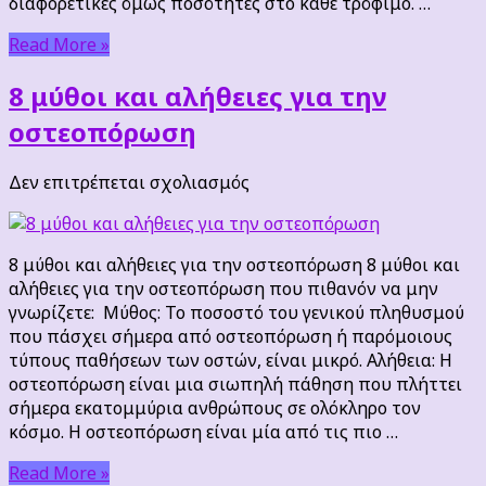
διαφορετικές όμως ποσότητες στο κάθε τρόφιμο. …
Read More »
8 μύθοι και αλήθειες για την
οστεοπόρωση
στο
Δεν επιτρέπεται σχολιασμός
8
μύθοι
και
8 μύθοι και αλήθειες για την οστεοπόρωση 8 μύθοι και
αλήθειες
αλήθειες για την οστεοπόρωση που πιθανόν να μην
για
γνωρίζετε: Μύθος: Το ποσοστό του γενικού πληθυσμού
την
που πάσχει σήμερα από οστεοπόρωση ή παρόμοιους
οστεοπόρωση
τύπους παθήσεων των οστών, είναι μικρό. Αλήθεια: Η
οστεοπόρωση είναι μια σιωπηλή πάθηση που πλήττει
σήμερα εκατομμύρια ανθρώπους σε ολόκληρο τον
κόσμο. Η οστεοπόρωση είναι μία από τις πιο …
Read More »