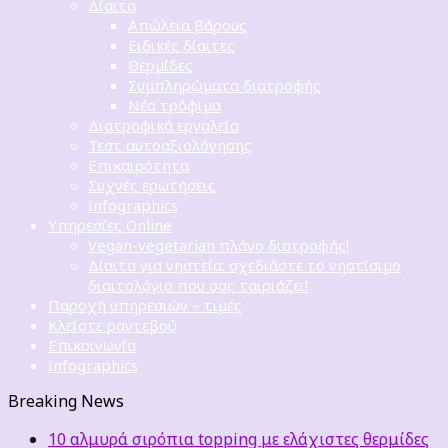
Δίαιτα
Απώλεια βάρους
Ειδικές δίαιτες
Θερμίδες
Συμπληρώματα διατροφής
Νέα τρόφιμα
Διατροφικά εργαλεία
Τεστ αυτοαξιολόγησης
Επικαιρότητα
Συχνές ερωτήσεις
Infographics
Υπηρεσίες Online
Vegan-vegetarian πλάνο διατροφής!
Δίαιτα για νηστεία: σχεδιάστε το νηστίσιμο
διαιτολόγιο που σας ταιριάζει!
Παροχή υπηρεσιών – τιμές
Κλείστε ραντεβού
Επικοινωνία
Infographics
Breaking News
10 αλμυρά σιρόπια topping με ελάχιστες θερμίδες