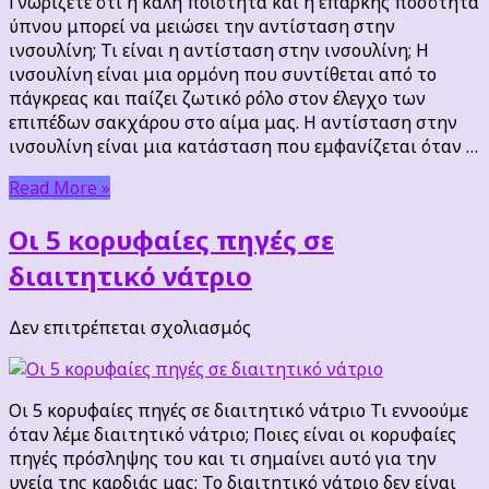
Γνωρίζετε ότι η καλή ποιότητα και η επαρκής ποσότητα
ινσουλίνη
ύπνου μπορεί να μειώσει την αντίσταση στην
ινσουλίνη; Τι είναι η αντίσταση στην ινσουλίνη; Η
ινσουλίνη είναι μια ορμόνη που συντίθεται από το
πάγκρεας και παίζει ζωτικό ρόλο στον έλεγχο των
επιπέδων σακχάρου στο αίμα μας. Η αντίσταση στην
ινσουλίνη είναι μια κατάσταση που εμφανίζεται όταν …
Read More »
Οι 5 κορυφαίες πηγές σε
διαιτητικό νάτριο
στο
Δεν επιτρέπεται σχολιασμός
Οι
5
κορυφαίες
Οι 5 κορυφαίες πηγές σε διαιτητικό νάτριο Τι εννοούμε
πηγές
όταν λέμε διαιτητικό νάτριο; Ποιες είναι οι κορυφαίες
σε
πηγές πρόσληψης του και τι σημαίνει αυτό για την
διαιτητικό
υγεία της καρδιάς μας; Το διαιτητικό νάτριο δεν είναι