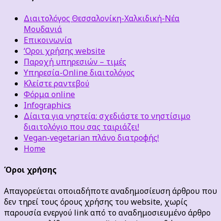
Διαιτολόγος Θεσσαλονίκη-Χαλκιδική-Νέα
Μουδανιά
Επικοινωνία
‘Οροι χρήσης website
Παροχή υπηρεσιών – τιμές
Υπηρεσία-Online διαιτολόγος
Κλείστε ραντεβού
Φόρμα online
Infographics
Δίαιτα για νηστεία: σχεδιάστε το νηστίσιμο
διαιτολόγιο που σας ταιριάζει!
Vegan-vegetarian πλάνο διατροφής!
Home
Όροι χρήσης
Απαγορεύεται οποιαδήποτε αναδημοσίευση άρθρου που
δεν τηρεί τους όρους χρήσης του website, χωρίς
παρουσία ενεργού link από το αναδημοσιευμένο άρθρο