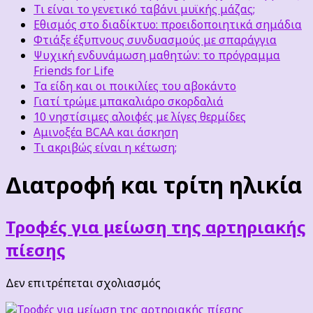
Τι είναι το γενετικό ταβάνι μυϊκής μάζας;
Εθισμός στο διαδίκτυο: προειδοποιητικά σημάδια
Φτιάξε έξυπνους συνδυασμούς με σπαράγγια
Ψυχική ενδυνάμωση μαθητών: το πρόγραμμα
Friends for Life
Τα είδη και οι ποικιλίες του αβοκάντο
Γιατί τρώμε μπακαλιάρο σκορδαλιά
10 νηστίσιμες αλοιφές με λίγες θερμίδες
Αμινοξέα BCAA και άσκηση
Τι ακριβώς είναι η κέτωση;
Διατροφή και τρίτη ηλικία
Τροφές για μείωση της αρτηριακής
πίεσης
στο
Δεν επιτρέπεται σχολιασμός
Τροφές
για