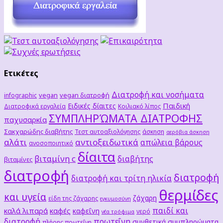
Ετικέτες
Διατροφή και νοσήματα
vegan
vegan διατροφή
infographic
Παιδική
Ειδικές δίαιτες
Διατροφικά εργαλεία
Κοιλιακό λίπος
ΣΥΜΠΛΗΡΏΜΑΤΑ ΔΙΑΤΡΟΦΗΣ
παχυσαρκία
Σακχαρώδης διαβήτης
Τεστ αυτοαξιολόγησης
άσκηση
αερόβια άσκηση
αλάτι
αντιοξειδωτικά
απώλεια βάρους
ανοσοποιητικό
δίαιτα
βιταμίνη c
διαβήτης
βιταμίνες
διατροφή
διατροφή
διατροφή και τρίτη ηλικία
θερμίδες
και υγεία
ζάχαρη
είδη της ζάχαρης
εγκυμοσύνη
παιδί και
καλά λιπαρά
καφές
καφεΐνη
νερό
νέα τρόφιμα
διατροφή
πρωτεΐνη
συνθετικά συμπληρώματα
πλήρης πρωτεΐνη