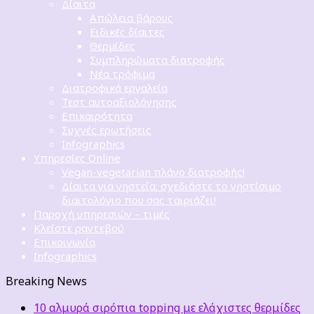
Δίαιτα
Απώλεια βάρους
Ειδικές δίαιτες
Θερμίδες
Συμπληρώματα διατροφής
Νέα τρόφιμα
Διατροφικά εργαλεία
Τεστ αυτοαξιολόγησης
Επικαιρότητα
Συχνές ερωτήσεις
Infographics
Υπηρεσίες Online
Vegan-vegetarian πλάνο διατροφής!
Δίαιτα για νηστεία: σχεδιάστε το νηστίσιμο
διαιτολόγιο που σας ταιριάζει!
Παροχή υπηρεσιών – τιμές
Κλείστε ραντεβού
Επικοινωνία
Infographics
Breaking News
10 αλμυρά σιρόπια topping με ελάχιστες θερμίδες