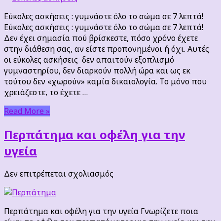
:
Εύκολες ασκήσεις : γυμνάστε όλο το σώμα σε 7 λεπτά!
γυμνάστε
Εύκολες ασκήσεις : γυμνάστε όλο το σώμα σε 7 λεπτά!
όλο
Δεν έχει σημασία πού βρίσκεστε, πόσο χρόνο έχετε
το
στην διάθεση σας, αν είστε προπονημένοι ή όχι. Αυτές
σώμα
οι εύκολες ασκήσεις δεν απαιτούν εξοπλισμό
σε
γυμναστηρίου, δεν διαρκούν πολλή ώρα και ως εκ
7
τούτου δεν «χωρούν» καμία δικαιολογία. Το μόνο που
λεπτά!
χρειάζεστε, το έχετε …
Read More »
Περπάτημα και οφέλη για την
υγεία
στο
Δεν επιτρέπεται σχολιασμός
Περπάτημα
και
οφέλη
Περπάτημα και οφέλη για την υγεία Γνωρίζετε ποια
για