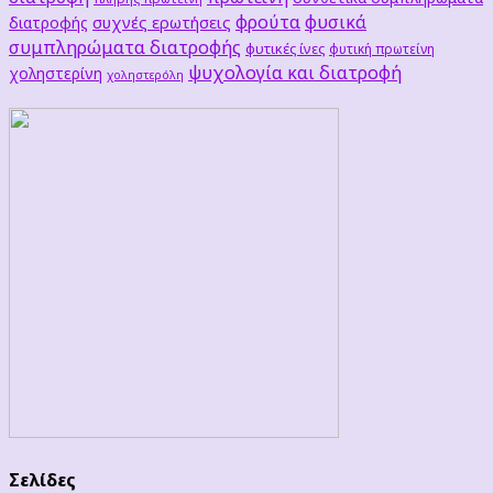
φρούτα
φυσικά
συχνές ερωτήσεις
διατροφής
συμπληρώματα διατροφής
φυτικές ίνες
φυτική πρωτείνη
ψυχολογία και διατροφή
χοληστερίνη
χοληστερόλη
Σελίδες