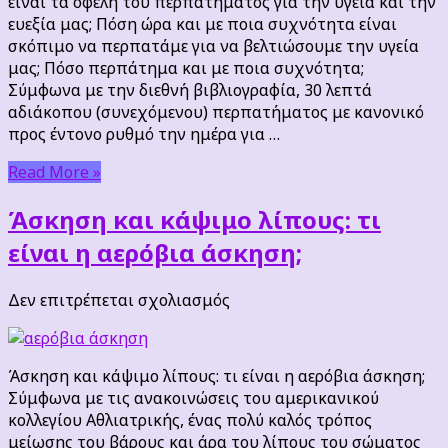
είναι τα οφέλη του περπατήματος για την υγεία και την
την
ευεξία μας; Πόση ώρα και με ποια συχνότητα είναι
υγεία
σκόπιμο να περπατάμε για να βελτιώσουμε την υγεία
μας; Πόσο περπάτημα και με ποια συχνότητα;
Σύμφωνα με την διεθνή βιβλιογραφία, 30 λεπτά
αδιάκοπου (συνεχόμενου) περπατήματος με κανονικό
προς έντονο ρυθμό την ημέρα για …
Read More »
Άσκηση και κάψιμο λίπους: τι
είναι η αερόβια άσκηση;
στο
Δεν επιτρέπεται σχολιασμός
Άσκηση
και
κάψιμο
Άσκηση και κάψιμο λίπους: τι είναι η αερόβια άσκηση;
λίπους:
Σύμφωνα με τις ανακοινώσεις του αμερικανικού
τι
κολλεγίου Αθλιατρικής, ένας πολύ καλός τρόπος
είναι
μείωσης του βάρους και άρα του λίπους του σώματος