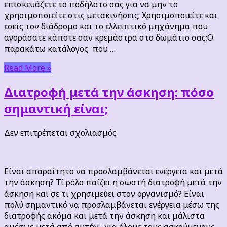
επισκευάζετε το ποδήλατο σας για να μην το
άσκηση
χρησιμοποιείτε στις μετακινήσεις; Χρησιμοποιείτε και
τώρα!
εσείς τον διάδρομο και το ελλειπτικό μηχάνημα που
αγοράσατε κάποτε σαν κρεμάστρα στο δωμάτιο σας;Ο
παρακάτω κατάλογος που …
Read More »
Διατροφή μετά την άσκηση: πόσο
σημαντική είναι;
στο
Δεν επιτρέπεται σχολιασμός
Διατροφή
μετά
την
Είναι απαραίτητο να προσλαμβάνεται ενέργεια και μετά
άσκηση:
την άσκηση? Τί ρόλο παίζει η σωστή διατροφή μετά την
πόσο
άσκηση και σε τι χρησιμεύει στον οργανισμό? Είναι
σημαντική
πολύ σημαντικό να προσλαμβάνεται ενέργεια μέσω της
είναι;
διατροφής ακόμα και μετά την άσκηση και μάλιστα
αμέσως μετά από αυτήν , για όλους τους ασκούμενους-