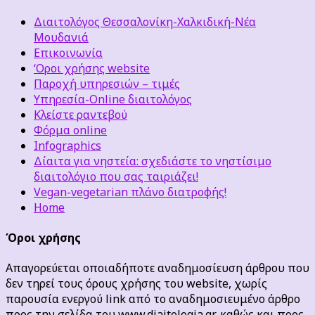
Διαιτολόγος Θεσσαλονίκη-Χαλκιδική-Νέα
Μουδανιά
Επικοινωνία
‘Οροι χρήσης website
Παροχή υπηρεσιών – τιμές
Υπηρεσία-Online διαιτολόγος
Κλείστε ραντεβού
Φόρμα online
Infographics
Δίαιτα για νηστεία: σχεδιάστε το νηστίσιμο
διαιτολόγιο που σας ταιριάζει!
Vegan-vegetarian πλάνο διατροφής!
Home
Όροι χρήσης
Απαγορεύεται οποιαδήποτε αναδημοσίευση άρθρου που
δεν τηρεί τους όρους χρήσης του website, χωρίς
παρουσία ενεργού link από το αναδημοσιευμένο άρθρο
προς την σελίδα του www.diaitologia.gr, καθώς και προς