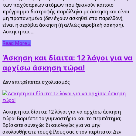
η
των παχύσαρκων ατόμων που ξεκινούν κάποιο
αερόβια
πρόγραμμα διατροφής παράλληλα με άσκηση και είναι
άσκηση;
μη προπονημένα (δεν έχουν ασκηθεί στο παρελθόν),
είναι η αερόβια άσκηση (ή αλλιώς αεροβική άσκηση).
Άσκηση και …
Read More »
Άσκηση και δίαιτα: 12 λόγοι για να
αρχίσω άσκηση τώρα!
στο
Δεν επιτρέπεται σχολιασμός
Άσκηση
και
δίαιτα:
12
Άσκηση και δίαιτα: 12 λόγοι για να αρχίσω άσκηση
λόγοι
τώρα! Βαριέστε το γυμναστήριο και το περπάτημα;
για
Βρίσκετε συνεχώς δικαιολογίες για να μην
να
ακολουθήσατε τους φίλους σας στον περίπατο; Δεν
αρχίσω