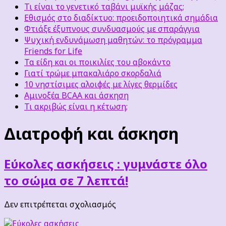
Τι είναι το γενετικό ταβάνι μυϊκής μάζας;
Εθισμός στο διαδίκτυο: προειδοποιητικά σημάδια
Φτιάξε έξυπνους συνδυασμούς με σπαράγγια
Ψυχική ενδυνάμωση μαθητών: το πρόγραμμα
Friends for Life
Τα είδη και οι ποικιλίες του αβοκάντο
Γιατί τρώμε μπακαλιάρο σκορδαλιά
10 νηστίσιμες αλοιφές με λίγες θερμίδες
Αμινοξέα BCAA και άσκηση
Τι ακριβώς είναι η κέτωση;
Διατροφή και άσκηση
Εύκολες ασκήσεις : γυμνάστε όλο
το σώμα σε 7 λεπτά!
στο
Δεν επιτρέπεται σχολιασμός
Εύκολες
ασκήσεις