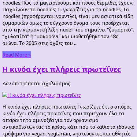
noodles;Πως τα μαγειρεύουμε και πόσες θερμίδες έχουν;
noodles;
Παχαίνουν τα noodles; Τι γνωρίζεις για τα noodles; Τα
noodles (προφέρονται: νούντλς), είναι μεν ασιατικά είδη
ζυμαρικών όμως το σύγχρονο όνομα τους προέρχεται
από την γερμανική λέξη nudel που σημαίνει “ζυμαρικό”,
“χυλοπίτα” ή “μακαρόνι” και υιοθετήθηκε τον 18ο
αιώνα. Το 2005 στις όχθες του …
Read More »
Η κινόα έχει πλήρεις πρωτεΐνες
στο
Δεν επιτρέπεται σχολιασμός
Η
κινόα
έχει
Η κινόα έχει πλήρεις πρωτεΐνες Γνωρίζετε ότι ο σπόρος
πλήρεις
κινόα έχει πλήρεις πρωτεΐνες που περιέχουν όλα τα
πρωτεΐνες
απαραίτητα αμινοξέα για τον οργανισμό
αντικαθιστώντας το κρέας, κάτι που το καθιστά ιδανικό
τρόφιμο για vegan, vegtarian, νηστεύοντες και αθλητές;