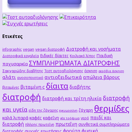
Ετικέτες
Διατροφή και νοσήματα
vegan
vegan διατροφή
infographic
Παιδική
Ειδικές δίαιτες
Διατροφικά εργαλεία
Κοιλιακό λίπος
ΣΥΜΠΛΗΡΏΜΑΤΑ ΔΙΑΤΡΟΦΗΣ
παχυσαρκία
Σακχαρώδης διαβήτης
Τεστ αυτοαξιολόγησης
άσκηση
αερόβια άσκηση
αλάτι
αντιοξειδωτικά
απώλεια βάρους
ανοσοποιητικό
δίαιτα
βιταμίνη c
διαβήτης
βιταμίνες
διατροφή
διατροφή
διατροφή και τρίτη ηλικία
θερμίδες
και υγεία
ζάχαρη
είδη της ζάχαρης
εγκυμοσύνη
παιδί και
καλά λιπαρά
καφές
καφεΐνη
νερό
νέα τρόφιμα
διατροφή
πρωτεΐνη
συνθετικά συμπληρώματα
πλήρης πρωτεΐνη
φρούτα
φυσικά
συχνές ερωτήσεις
διατροφής