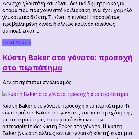
Δεν έχει γλουτένη και είναι ιδανικό δημητριακό για
άτομα που πάσχουν από κοιλιοκάκη, ενώ έχει χαμηλό
γλυκαιμικό δείκτη. Τι είναι η κινόα; Η προσφάτως
προβεβλημένη κινόα ή αλλιώς κουϊνόα (διεθνώς
quinoa), είναι …
Read More »
Κύστη Baker στο γόνατο: προσοχή
στο περπάτημα
στο
Δεν επιτρέπεται σχολιασμός
Κύστη
Baker
στο
Κύστη Baker στο γόνατο: προσοχή στο περπάτημα Τι
γόνατο:
είναι η κύστη Baker του γόνατος και ποια η σχέση της
προσοχή
με το περπάτημα, τα περιττά κιλά και την
στο
οστεοαρθρίτιδα; Κύστη Baker στο γόνατο Η κύστη
περπάτημα
Baker (γνωστή αλλιώς και ως ιγνυακή κύστη) είναι μια