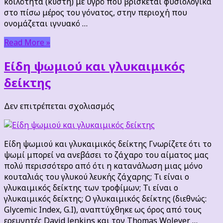
κοιλότητα (κύστη) με υγρό που βρίσκεται φυσιολογικά
στο πίσω μέρος του γόνατος, στην περιοχή που
ονομάζεται ιγνυακό …
Read More »
Είδη ψωμιού και γλυκαιμικός
δείκτης
στο
Δεν επιτρέπεται σχολιασμός
Είδη
ψωμιού
και
Είδη ψωμιού και γλυκαιμικός δείκτης Γνωρίζετε ότι το
γλυκαιμικός
ψωμί μπορεί να ανεβάσει το ζάχαρο του αίματος μας
δείκτης
πολύ περισσότερο από ότι η κατανάλωση μιας μόνο
κουταλιάς του γλυκού λευκής ζάχαρης; Τι είναι ο
γλυκαιμικός δείκτης των τροφίμων; Τι είναι ο
γλυκαιμικός δείκτης; Ο γλυκαιμικός δείκτης (διεθνώς:
Glycemic Index, G.I), αναπτύχθηκε ως όρος από τους
ερευνητές David Jenkins και τον Thomas Wolever …