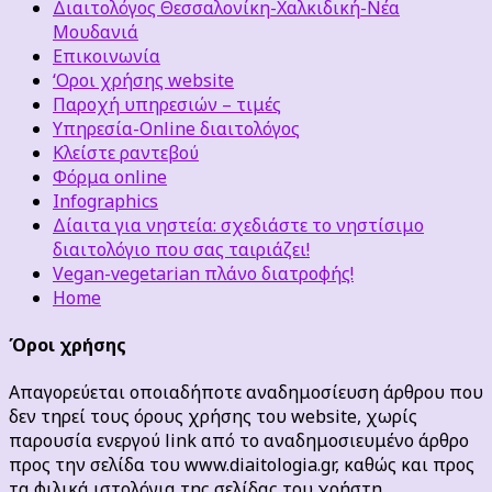
Διαιτολόγος Θεσσαλονίκη-Χαλκιδική-Νέα
Μουδανιά
Επικοινωνία
‘Οροι χρήσης website
Παροχή υπηρεσιών – τιμές
Υπηρεσία-Online διαιτολόγος
Κλείστε ραντεβού
Φόρμα online
Infographics
Δίαιτα για νηστεία: σχεδιάστε το νηστίσιμο
διαιτολόγιο που σας ταιριάζει!
Vegan-vegetarian πλάνο διατροφής!
Home
Όροι χρήσης
Απαγορεύεται οποιαδήποτε αναδημοσίευση άρθρου που
δεν τηρεί τους όρους χρήσης του website, χωρίς
παρουσία ενεργού link από το αναδημοσιευμένο άρθρο
προς την σελίδα του www.diaitologia.gr, καθώς και προς
τα φιλικά ιστολόγια της σελίδας του χρήστη.