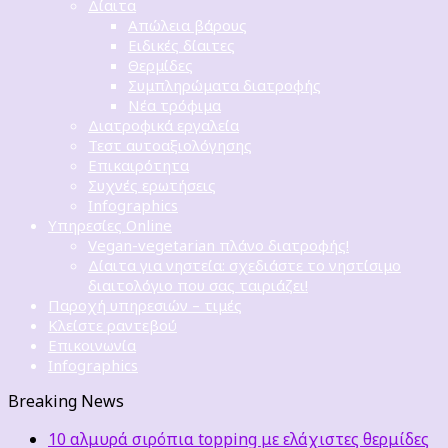
Δίαιτα
Απώλεια βάρους
Ειδικές δίαιτες
Θερμίδες
Συμπληρώματα διατροφής
Νέα τρόφιμα
Διατροφικά εργαλεία
Τεστ αυτοαξιολόγησης
Επικαιρότητα
Συχνές ερωτήσεις
Infographics
Υπηρεσίες Online
Vegan-vegetarian πλάνο διατροφής!
Δίαιτα για νηστεία: σχεδιάστε το νηστίσιμο
διαιτολόγιο που σας ταιριάζει!
Παροχή υπηρεσιών – τιμές
Κλείστε ραντεβού
Επικοινωνία
Infographics
Breaking News
10 αλμυρά σιρόπια topping με ελάχιστες θερμίδες