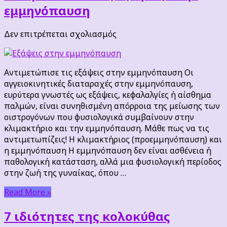
εμμηνόπαυση
στο
Δεν επιτρέπεται σχολιασμός
Αντιμετώπισε
τις
εξάψεις
Αντιμετώπισε τις εξάψεις στην εμμηνόπαυση Οι
στην
αγγειοκινητικές διαταραχές στην εμμηνόπαυση,
εμμηνόπαυση
ευρύτερα γνωστές ως εξάψεις, κεφαλαλγίες ή αίσθημα
παλμών, είναι συνηθισμένη απόρροια της μείωσης των
οιστρογόνων που φυσιολογικά συμβαίνουν στην
κλιμακτήριο και την εμμηνόπαυση. Μάθε πως να τις
αντιμετωπίζεις! Η κλιμακτήριος (προεμμηνόπαυση) και
η εμμηνόπαυση Η εμμηνόπαυση δεν είναι ασθένεια ή
παθολογική κατάσταση, αλλά μια φυσιολογική περίοδος
στην ζωή της γυναίκας, όπου …
Read More »
7 ιδιότητες της κολοκύθας