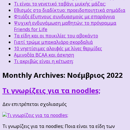
Τι είναι το γενετικό ταβάνι μυϊκής μάζας;
Εθισμός στο διαδίκτυο: προειδοποιητικά σημάδια
Φτιάξε έξυπνους συνδυασμούς με σπαράγγια
Ψυχική ενδυνάμωση μαθητών: το πρόγραμμα
Friends for Life
Τα είδη και οι ποικιλίες του αβοκάντο
Γιατί τρώμε μπακαλιάρο σκορδαλιά
10 νηστίσιμες αλοιφές με λίγες θερμίδες
Αμινοξέα BCAA και άσκηση
Τι ακριβώς είναι η κέτωση;
Monthly Archives:
Νοέμβριος 2022
Τι γνωρίζεις για τα noodles;
στο
Δεν επιτρέπεται σχολιασμός
Τι
γνωρίζεις
για
Τι γνωρίζεις για τα noodles; Ποια είναι τα είδη των
τα