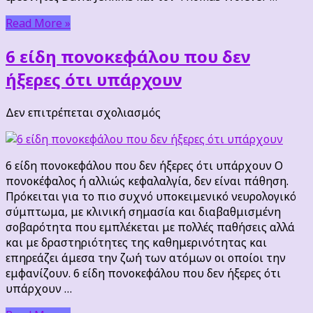
Read More »
6 είδη πονοκεφάλου που δεν
ήξερες ότι υπάρχουν
στο
Δεν επιτρέπεται σχολιασμός
6
είδη
πονοκεφάλου
6 είδη πονοκεφάλου που δεν ήξερες ότι υπάρχουν Ο
που
πονοκέφαλος ή αλλιώς κεφαλαλγία, δεν είναι πάθηση.
δεν
Πρόκειται για το πιο συχνό υποκειμενικό νευρολογικό
ήξερες
σύμπτωμα, με κλινική σημασία και διαβαθμισμένη
ότι
σοβαρότητα που εμπλέκεται με πολλές παθήσεις αλλά
υπάρχουν
και με δραστηριότητες της καθημερινότητας και
επηρεάζει άμεσα την ζωή των ατόμων οι οποίοι την
εμφανίζουν. 6 είδη πονοκεφάλου που δεν ήξερες ότι
υπάρχουν …