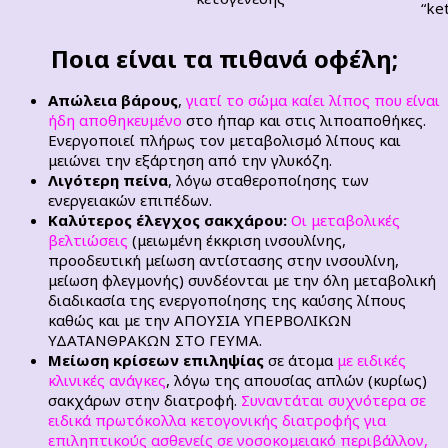
“ke
Ποια είναι τα πιθανά οφέλη;
Απώλεια βάρους
,
γιατί το σώμα καίει λίπος που είναι
ήδη αποθηκευμένο
στο ήπαρ και στις λιποαποθήκες.
Ενεργοποιεί πλήρως τον μεταβολισμό λίπους και
μειώνει την εξάρτηση από την γλυκόζη.
Λιγότερη πείνα
, λόγω σταθεροποίησης των
ενεργειακών επιπέδων.
Καλύτερος έλεγχος σακχάρου:
Οι μεταβολικές
βελτιώσεις
(μειωμένη έκκριση ινσουλίνης,
προοδευτική μείωση αντίστασης στην ινσουλίνη,
μείωση φλεγμονής) συνδέονται με την όλη μεταβολική
διαδικασία της ενεργοποίησης της καύσης λίπους
καθώς και με την ΑΠΟΥΣΙΑ ΥΠΕΡΒΟΛΙΚΩΝ
ΥΔΑΤΑΝΘΡΑΚΩΝ ΣΤΟ ΓΕΥΜΑ.
Μείωση κρίσεων επιληψίας
σε άτομα
με ειδικές
κλινικές ανάγκες
, λόγω της απουσίας απλών (κυρίως)
σακχάρων στην διατροφή.
Συναντάται συχνότερα σε
ειδικά πρωτόκολλα κετογονικής διατροφής για
επιληπτικούς ασθενείς σε νοσοκομειακό περιβάλλον,