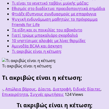
Τι είναι το γενετικό ταβάνι μυϊκής μάζας;
Εθισμός στο διαδίκτυο: προειδοποιητικά σημάδια
Φτιάξε έξυπνους συνδυασμούς με σπαράγγια
Ψυχική ενδυνάμωση μαθητών: το πρόγραμμα
Friends for Life
Τα είδη και οι ποικιλίες του αβοκάντο
Γιατί τρώμε μπακαλιάρο σκορδαλιά
10 νηστίσιμες αλοιφές με λίγες θερμίδες
Αμινοξέα BCAA και άσκηση
Τι ακριβώς είναι η κέτωση;
Τι ακριβώς είναι η κέτωση;
Τι ακριβώς είναι η κέτωση;
-
,
Απώλεια βάρους
,
Δίαιτα
,
Διατροφή
,
Ειδικές δίαιτες
,
Επικαιρότητα
,
Συχνές ερωτήσεις
124 Views
Τι ακριβώς είναι η κέτωση;