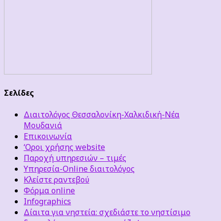
Σελίδες
Διαιτολόγος Θεσσαλονίκη-Χαλκιδική-Νέα
Μουδανιά
Επικοινωνία
‘Οροι χρήσης website
Παροχή υπηρεσιών – τιμές
Υπηρεσία-Online διαιτολόγος
Κλείστε ραντεβού
Φόρμα online
Infographics
Δίαιτα για νηστεία: σχεδιάστε το νηστίσιμο