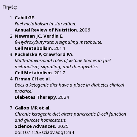
Πηγές:
Cahill GF.
Fuel metabolism in starvation.
Annual Review of Nutrition.
2006
Newman JC, Verdin E.
β-Hydroxybutyrate: A signaling metabolite.
Cell Metabolism.
2014
Puchalska P, Crawford PA.
Multi-dimensional roles of ketone bodies in fuel
metabolism, signaling, and therapeutics.
Cell Metabolism.
2017
Firman CH et al.
Does a ketogenic diet have a place in diabetes clinical
practice?
Diabetes Therapy.
2024
Gallop MR et al.
Chronic ketogenic diet alters pancreatic β-cell function
and glucose homeostasis.
Science Advances.
2025.
doi:10.1126/sciadv.adg1234