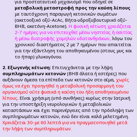
για προστατευτικό μηχανισμό που οδηγεί σε
μεταβολική μεταστροφή προς την καύση λίπους
με ταυτόχρονη παραγωγή κετονικών σωμάτων
(ακετοοξικό οξύ-AcAc, Βήτα‑υδροξυβουτυρικό οξύ-
BHB, ακετόνη-Acetone).
Η φυσική κέτωση χρειάζεται
2-7 ημέρες για να επιτευχθεί μέσω νηστείας ή ασιτίας
ή μέσω διατροφής χαμηλών υδατανθράκων,
λόγω του
χρονικού διαστήματος 2 με 7 ημέρων που απαιτείται
για την εξάντληση του αποθηκευμένου (στους μυς και
το ήπαρ) γλυκογόνου.
2. Εξωγενής κέτωση:
Επιτυγχάνεται με την λήψη
συμπληρωμάτων κετονών
(BHB άλατα ή εστέρες) που
αυξάνουν άμεσα τα επίπεδα των κετονών στο αίμα,
χωρίς
όμως να έχει προηγηθεί η μεταβολική προσαρμογή του
οργανισμού ούτε φυσικά η καύση του ήδη αποθηκευμένου
λίπους
. Είναι χρήσιμη (υπό συνθήκες) κυρίως στην Ιατρική
για την υποστήριξη νευρολογικών ή μεταβολικών
καταστάσεων και έχει παρενέργειες από την πρόσληψη των
συμπληρωμάτων κετονών, ενώ δεν είναι καλά μελετημένη.
Χρειάζεται 30-με 60 λεπτά για να πραγματοποιηθεί μετά
την λήψη των συμπληρωμάτων.