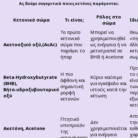
Ας δούμε συγκριτικά ποιες κετόνες παράγονται:
Ρόλος στο
Κετονικό σώμα
Τι είναι;
Ιδι
σώμα
Το
πρώτο
Μπορεί να
Θεω
κετονικό
χρησιμοποιηθεί
«πη
Ακετοοξικό οξύ,(AcAc)
σώμα που
ως ενέργεια ή να
άλλ
παράγει το
μετατραπεί σε
κετ
ήπαρ
BHB ή Acetone
σω
Προ
Η πιο
το 
Beta‑Hydroxybutyrate
Κύριο καύσιμο
άφθονη και
είν
(BHB),
για εγκέφαλο και
σημαντική
τω
Βήτα‑υδροξυβουτυρικό
ιστούς κατά την
μορφή
περ
οξύ
κέτωση
κετονών
εξω
κετ
Απο
Πτητικό
Δεν
την
υποπροϊόν
Ακετόνη, Acetone
χρησιμοποιείται
ευθ
της
για ενέργεια
χαρ
κετογένεσης