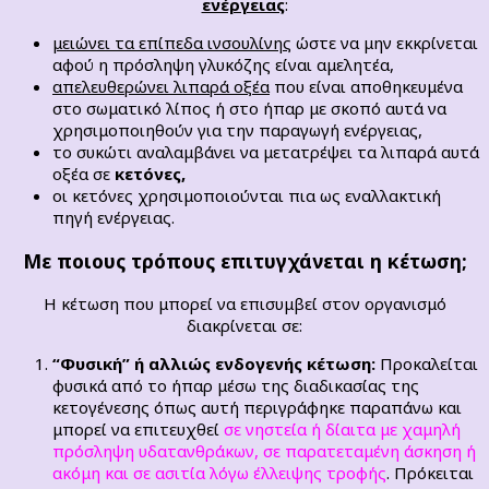
ενέργειας
:
μειώνει τα επίπεδα ινσουλίνης
ώστε να μην εκκρίνεται
αφού η πρόσληψη γλυκόζης είναι αμελητέα,
απελευθερώνει λιπαρά οξέα
που είναι αποθηκευμένα
στο σωματικό λίπος ή στο ήπαρ με σκοπό αυτά να
χρησιμοποιηθούν για την παραγωγή ενέργειας,
το συκώτι αναλαμβάνει να μετατρέψει τα λιπαρά αυτά
οξέα σε
κετόνες,
οι κετόνες χρησιμοποιούνται πια ως εναλλακτική
πηγή ενέργειας.
Με ποιους τρόπους επιτυγχάνεται η κέτωση;
Η κέτωση που μπορεί να επισυμβεί στον οργανισμό
διακρίνεται σε:
“Φυσική” ή αλλιώς ενδογενής κέτωση:
Προκαλείται
φυσικά από το ήπαρ μέσω της διαδικασίας της
κετογένεσης όπως αυτή περιγράφηκε παραπάνω και
μπορεί να επιτευχθεί
σε νηστεία ή δίαιτα με χαμηλή
πρόσληψη υδατανθράκων, σε παρατεταμένη άσκηση ή
ακόμη και σε ασιτία λόγω έλλειψης τροφής
. Πρόκειται