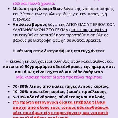
εδώ και πολλά χρόνια
.
Μείωση τριγλυκεριδίων
λόγω της χρησιμοποίησης
του λίπους των τριγλυκεριδίων για την παραγωγή
ενέργειας.
Απώλεια βάρους
λόγω της ΑΠΟΥΣΙΑΣ ΥΠΕΡΒΟΛΙΚΩΝ
ΥΔΑΤΑΝΘΡΑΚΩΝ ΣΤΟ ΓΕΥΜΑ (
κάτι που μπορεί να
επιτευχθεί σε οποιαδήποτε προσπάθεια απώλειας
βάρους με διατροφή φτωχή σε υδατάνθρακες
).
Η κέτωση στην διατροφή μας επιτυγχάνεται:
Η κέτωση επιτυγχάνεται συνήθως όταν καταναλώνονται
κάτω από 50γραμμάρια υδατάνθρακες την ημέρα, κάτι
που όμως είναι σχετικό για κάθε άνθρωπο
.
Μία κλασική “keto” δίαιτα προτείνει περίπου:
70–80% λίπος από καλές πηγές λίπους κυρίως,
10–20% πρωτεΐνη κυρίως ζωικής προέλευσης,
5–10% υδατάνθρακες, σύνθετους και απλούς,
(*η πρώτη κετογονική δίαιτα επέβαλε τέλεια
αποχή από όλους τους τύπους υδατανθράκων,
κάτι που όμως είχε παρενέργειες και για αυτό
εγκαταλείφθηκε σταδιακά).