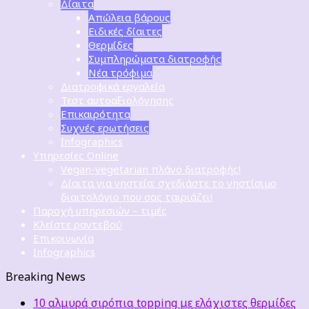
Δίαιτα
Απώλεια βάρους
Ειδικές δίαιτες
Θερμίδες
Συμπληρώματα διατροφής
Νέα τρόφιμα
Διατροφικά εργαλεία
Τεστ αυτοαξιολόγησης
Επικαιρότητα
Συχνές ερωτήσεις
Infographics
Υπηρεσίες Online
Vegan-vegetarian πλάνο διατροφής!
Δίαιτα για νηστεία: σχεδιάστε το νηστίσιμο
διαιτολόγιο που σας ταιριάζει!
Παροχή υπηρεσιών – τιμές
Κλείστε ραντεβού
Επικοινωνία
Infographics
Breaking News
10 αλμυρά σιρόπια topping με ελάχιστες θερμίδες