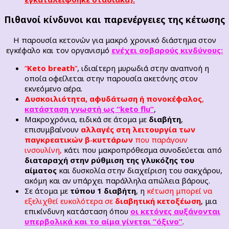
Πιθανοί κίνδυνοι και παρενέργειες της κέτωσης
Η παρουσία κετονών για μακρό χρονικό διάστημα στον
εγκέφαλο και τον οργανισμό
ενέχει σοβαρούς κινδύνους:
“
Keto breath
”
, ιδιαίτερη μυρωδιά στην αναπνοή η
οποία οφείλεται στην παρουσία ακετόνης στον
εκνεόμενο αέρα.
Δυσκοιλιότητα, αφυδάτωση ή πονοκέφαλος
,
κατάσταση γνωστή ως “keto flu”
,
Μακροχρόνια, ειδικά σε άτομα με
διαβήτη
,
επισυμβαίνουν
αλλαγές στη λειτουργία των
παγκρεατικών β‑κυττάρων
που παράγουν
ινσουλίνη,
κάτι που μακροπρόθεσμα συνοδεύεται από
διαταραχή στην ρύθμιση της γλυκόζης του
αίματος
και δυσκολία στην διαχείριση του σακχάρου,
ακόμη και αν υπάρχει παράλληλα απώλεια βάρους.
Σε άτομα με
τύπου 1 διαβήτη
, η
κέτωση μπορεί να
εξελιχθεί ευκολότερα σε
διαβητική κετοξέωση
, μια
επικίνδυνη κατάσταση όπου
οι κετόνες αυξάνονται
υπερβολικά και το αίμα γίνεται “όξινο”
.