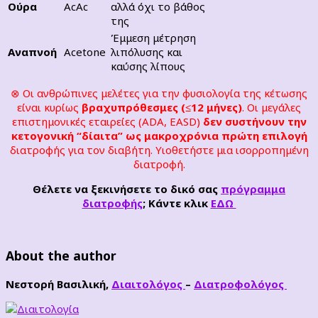
Ούρα
AcAc
αλλά όχι το βάθος
της
Έμμεση μέτρηση
Αναπνοή
Acetone
λιπόλυσης και
καύσης λίπους
⊗ Οι ανθρώπινες μελέτες για την φυσιολογία της κέτωσης
είναι κυρίως
βραχυπρόθεσμες (≤12 μήνες)
. Οι μεγάλες
επιστημονικές εταιρείες (ADA, EASD)
δεν συστήνουν την
κετογονική “δίαιτα” ως μακροχρόνια πρώτη επιλογή
διατροφής για τον διαβήτη. Υιοθετήστε μια ισορροπημένη
διατροφή.
Θέλετε να ξεκινήσετε το δικό σας
πρόγραμμα
διατροφής
; Κάντε κλικ
ΕΔΩ
About the author
Νεστορή Βασιλική,
Διαιτολόγος
–
Διατροφολόγος