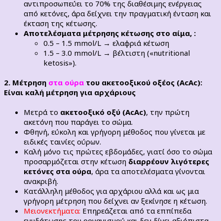
αντιπροσωπεύει το 70% της διαθέσιμης ενέργειας
από κετόνες, άρα δείχνει την πραγματική ένταση και
έκταση της κέτωσης.
Αποτελέσματα μέτρησης κέτωσης στο αίμα, :
0.5 – 1.5 mmol/L → ελαφριά κέτωση
1.5 – 3.0 mmol/L → βέλτιστη («nutritional
ketosis»).
2. Μέτρηση
στα ούρα
του ακετοοξικού οξέος (AcAc):
Είναι καλή μέτρηση για αρχάριους
Μετρά το
ακετοοξικό οξύ
(AcAc)
, την πρώτη
ακετόνη που παράγει το σώμα.
Φθηνή, εύκολη και γρήγορη μέθοδος που γίνεται με
ειδικές ταινίες ούρων.
Καλή μόνο τις πρώτες εβδομάδες, γιατί όσο το σώμα
προσαρμόζεται στην κέτωση
διαρρέουν λιγότερες
κετόνες στα ούρα
, άρα τα αποτελέσματα γίνονται
ανακριβή.
Κατάλληλη μέθοδος για αρχάριου αλλά και ως μια
γρήγορη μέτρηση που δείχνει αν ξεκίνησε η κέτωση.
Μειονεκτήματα:
Επηρεάζεται από τα εππίπεδα
ενυδάτωσης του οργανισμού και δεν δίνει αξιόπιστα