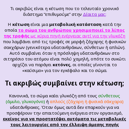
Τι ακριβώς είναι η κέτωση που το τελευταίο χρονικό
διάστημα “επιθυμούμε” στην
Δίαιτα μας;
Η
κέτωση
είναι μια
μεταβολική κατάσταση
κατά την
οποία
το σώμα του ανθρώπου χρησιμοποιεί το λίπος
της τροφής
ως κύρια πηγή ενέργειας αντί για την γλυκόζη
που λαμβάνει από τις τροφές σε μορφή ζάχαρης ή φυσικών
σακχάρων (γενικότερα υδατανθράκων, σύνθετων ή απλών).
Αυτό συμβαίνει όταν η πρόσληψη υδατανθράκων στο
σιτηρέσιο του ατόμου είναι πολύ χαμηλή, οπότε το συκώτι
αρχίζει να παράγει
κετόνες
, οι οποίες γίνονται το
«καύσιμο» για τον εγκέφαλο και το σώμα.
Τι ακριβώς συμβαίνει στην κέτωση;
Κανονικά, το σώμα καίει γλυκόζη από τους
σύνθετους
(άμυλο, γλυκογόνο)
ή
απλούς (ζάχαρη ή φυσικά σάκχαρα)
υδατάνθρακες. Όταν όμως αυτά δεν επαρκούν για να
προσφέρουν την απαιτούμενη ενέργεια στον οργανισμό,
εκείνος για να προστατέψει αυτόματα τις μεταβολικές
τους λειτουργίες από την έλλειψη άμεσης πηγής