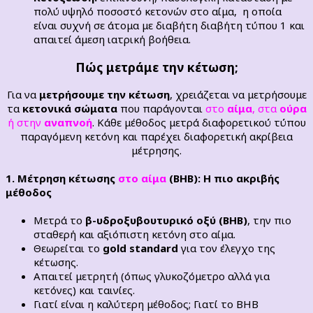
πολύ υψηλό ποσοστό κετονών στο αίμα, η οποία
είναι συχνή σε άτομα με διαβήτη διαβήτη τύπου 1 και
απαιτεί άμεση ιατρική βοήθεια.
Πώς μετράμε την κέτωση;
Για να
μετρήσουμε την κέτωση
, χρειάζεται να μετρήσουμε
τα
κετονικά σώματα
που παράγονται
στο
αίμα
, στα
ούρα
ή στην
αναπνοή
. Κάθε μέθοδος μετρά διαφορετικού τύπου
παραγόμενη κετόνη και παρέχει διαφορετική ακρίβεια
μέτρησης.
1. Μέτρηση κέτωσης
στο αίμα
(BHB): Η πιο ακριβής
μέθοδος
Μετρά το
β-υδροξυβουτυρικό οξύ (BHB)
, την πιο
σταθερή και αξιόπιστη κετόνη στο αίμα.
Θεωρείται το
gold standard
για τον έλεγχο της
κέτωσης.
Απαιτεί μετρητή (όπως γλυκοζόμετρο αλλά για
κετόνες) και ταινίες.
Γιατί είναι η καλύτερη μέθοδος; Γιατί το BHB