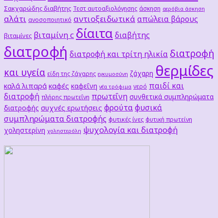
Σακχαρώδης διαβήτης
Τεστ αυτοαξιολόγησης
άσκηση
αερόβια άσκηση
αλάτι
αντιοξειδωτικά
απώλεια βάρους
ανοσοποιητικό
δίαιτα
βιταμίνη c
διαβήτης
βιταμίνες
διατροφή
διατροφή
διατροφή και τρίτη ηλικία
θερμίδες
και υγεία
ζάχαρη
είδη της ζάχαρης
εγκυμοσύνη
παιδί και
καλά λιπαρά
καφές
καφεΐνη
νερό
νέα τρόφιμα
διατροφή
πρωτεΐνη
συνθετικά συμπληρώματα
πλήρης πρωτεΐνη
φρούτα
φυσικά
συχνές ερωτήσεις
διατροφής
συμπληρώματα διατροφής
φυτικές ίνες
φυτική πρωτείνη
ψυχολογία και διατροφή
χοληστερίνη
χοληστερόλη