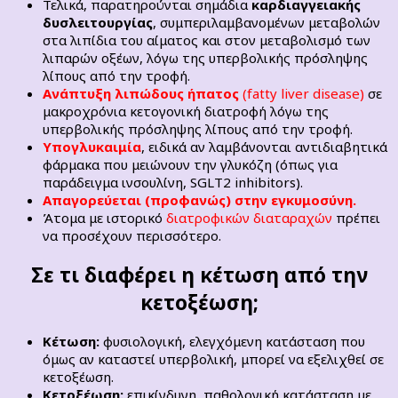
Τελικά, παρατηρούνται σημάδια
καρδιαγγειακής
δυσλειτουργίας
, συμπεριλαμβανομένων μεταβολών
στα λιπίδια του αίματος και στον μεταβολισμό των
λιπαρών οξέων, λόγω της υπερβολικής πρόσληψης
λίπους από την τροφή.
Ανάπτυξη λιπώδους ήπατος
(fatty liver disease)
σε
μακροχρόνια κετογονική διατροφή λόγω της
υπερβολικής πρόσληψης λίπους από την τροφή.
Υπογλυκαιμία
, ειδικά αν λαμβάνονται αντιδιαβητικά
φάρμακα που μειώνουν την γλυκόζη (όπως για
παράδειγμα ινσουλίνη, SGLT2 inhibitors).
Απαγορεύεται (προφανώς) στην εγκυμοσύνη.
Άτομα με ιστορικό
διατροφικών διαταραχών
πρέπει
να προσέχουν περισσότερο.
Σε τι διαφέρει η κέτωση από την
κετοξέωση;
Κέτωση:
φυσιολογική, ελεγχόμενη κατάσταση που
όμως αν καταστεί υπερβολική, μπορεί να εξελιχθεί σε
κετοξέωση.
Κετοξέωση:
επικίνδυνη, παθολογική κατάσταση με