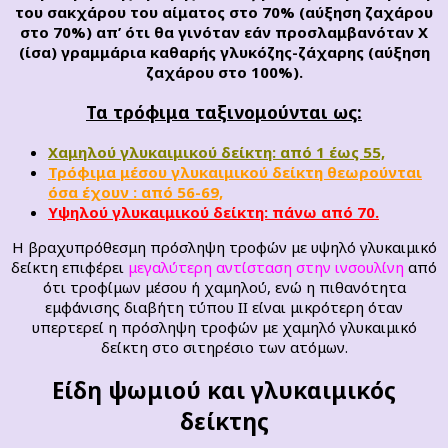
του σακχάρου του αίματος στο 70% (αύξηση ζαχάρου
στο 70%) απ’ ότι θα γινόταν εάν προσλαμβανόταν Χ
(ίσα) γραμμάρια καθαρής γλυκόζης-ζάχαρης (αύξηση
ζαχάρου στο 100%).
Τα τρόφιμα ταξινομούνται ως:
Χαμηλού γλυκαιμικού δείκτη: από 1 έως 55,
Τρόφιμα μέσου γλυκαιμικού δείκτη θεωρούνται
όσα έχουν : από 56-69,
Υψηλού γλυκαιμικού δείκτη: πάνω από 70.
Η βραχυπρόθεσμη πρόσληψη τροφών με υψηλό γλυκαιμικό
δείκτη επιφέρει
μεγαλύτερη αντίσταση στην ινσουλίνη
από
ότι τροφίμων μέσου ή χαμηλού, ενώ η πιθανότητα
εμφάνισης διαβήτη τύπου ΙΙ είναι μικρότερη όταν
υπερτερεί η πρόσληψη τροφών με χαμηλό γλυκαιμικό
δείκτη στο σιτηρέσιο των ατόμων.
Είδη ψωμιού και γλυκαιμικός
δείκτης