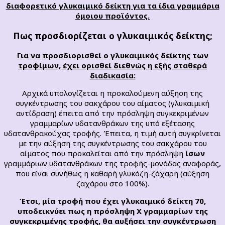
διαφορετικό γλυκαιμικό δείκτη για τα ίδια γραμμάρια
όμοιου προϊόντος.
Πως προσδιορίζεται ο γλυκαιμικός δείκτης;
Για να προσδιορισθεί ο γλυκαιμικός δείκτης των
τροφίμων, έχει ορισθεί διεθνώς η εξής σταθερά
διαδικασία:
Αρχικά υπολογίζεται η προκαλούμενη αύξηση της
συγκέντρωσης του σακχάρου του αίματος (γλυκαιμική
αντίδραση) έπειτα από την πρόσληψη συγκεκριμένων
γραμμαρίων υδατανθράκων της υπό εξέτασης
υδατανθρακούχας τροφής. Έπειτα, η τιμή αυτή συγκρίνεται
με την αύξηση της συγκέντρωσης του σακχάρου του
αίματος που προκαλείται από την πρόσληψη
ίσων
γραμμάριων υδατανθράκων της τροφής-μονάδας αναφοράς,
που είναι συνήθως η καθαρή γλυκόζη-ζάχαρη (αύξηση
ζαχάρου στο 100%).
Έτσι, μία τροφή που έχει γλυκαιμικό δείκτη 70,
υποδεικνύει πως η πρόσληψη Χ γραμμαρίων της
συγκεκριμένης τροφής, θα αυξήσει την συγκέντρωση