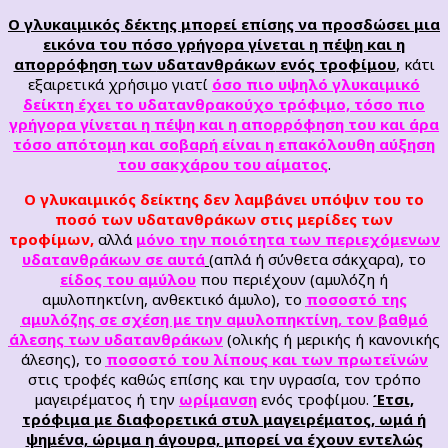
Ο γλυκαιμικός δέκτης μπορεί επίσης να προσδώσει μια
εικόνα του πόσο γρήγορα γίνεται η πέψη και η
απορρόφηση των
υδατανθράκων
ενός τροφίμου
, κάτι
εξαιρετικά χρήσιμο γιατί
όσο πιο υψηλό γλυκαιμικό
δείκτη έχει το υδατανθρακούχο τρόφιμο, τόσο πιο
γρήγορα γίνεται η πέψη και η απορρόφηση του και άρα
τόσο
απότομη και σοβαρή είναι η επακόλουθη αύξηση
του σακχάρου του αίματος
.
Ο γλυκαιμικός δείκτης δεν λαμβάνει υπόψιν του το
ποσό των υδατανθράκων στις μερίδες των
τροφίμων,
αλλά
μόνο την ποιότητα των περιεχόμενων
υδατανθράκων σε αυτά
(απλά ή σύνθετα σάκχαρα), το
είδος του αμύλου
που περιέχουν (αμυλόζη ή
αμυλοπηκτίνη, ανθεκτικό άμυλο), το
ποσοστό της
αμυλόζης σε σχέση με την αμυλοπηκτίνη, τον βαθμό
άλεσης των υδατανθράκων
(ολικής ή μερικής ή κανονικής
άλεσης), το
ποσοστό του λίπους και των πρωτεϊνών
στις τροφές καθώς επίσης και την υγρασία, τον τρόπο
μαγειρέματος ή την
ωρίμανση
ενός τροφίμου.
Έτσι,
τρόφιμα με διαφορετικά στυλ μαγειρέματος, ωμά ή
ψημένα, ώριμα η άγουρα, μπορεί να έχουν εντελώς