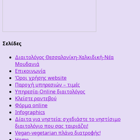
Σελίδες
Διαιτολόγος Θεσσαλονίκη-Χαλκιδική-Νέα
Μουδανιά
Επικοινωνία
‘Οροι χρήσης website
Παροχή υπηρεσιών – τιμές
Υπηρεσία-Online διαιτολόγος
Κλείστε ραντεβού
Φόρμα online
Infographics
Δίαιτα για νηστεία: σχεδιάστε το νηστίσιμο
διαιτολόγιο που σας ταιριάζει!
Vegan-vegetarian πλάνο διατροφής!
Home