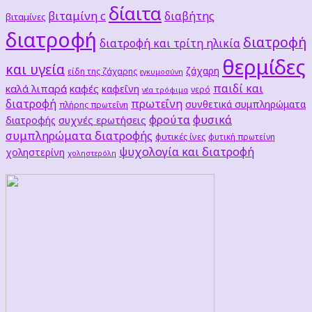
δίαιτα
βιταμίνη c
διαβήτης
βιταμίνες
διατροφή
διατροφή
διατροφή και τρίτη ηλικία
θερμίδες
και υγεία
ζάχαρη
είδη της ζάχαρης
εγκυμοσύνη
παιδί και
καλά λιπαρά
καφές
καφεΐνη
νερό
νέα τρόφιμα
διατροφή
πρωτεΐνη
συνθετικά συμπληρώματα
πλήρης πρωτεΐνη
φρούτα
φυσικά
συχνές ερωτήσεις
διατροφής
συμπληρώματα διατροφής
φυτικές ίνες
φυτική πρωτείνη
ψυχολογία και διατροφή
χοληστερίνη
χοληστερόλη