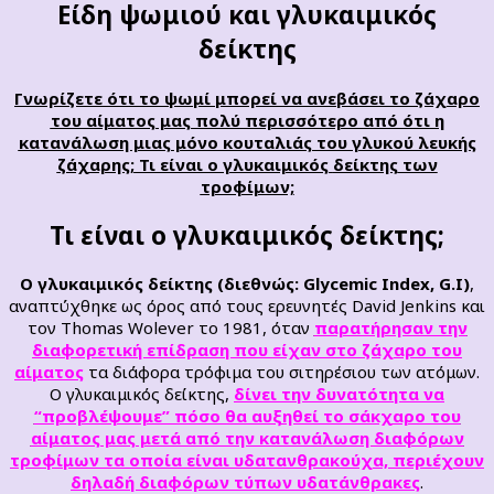
Είδη ψωμιού και γλυκαιμικός
δείκτης
Γνωρίζετε ότι το ψωμί μπορεί να ανεβάσει το ζάχαρο
του αίματος μας πολύ περισσότερο από ότι η
κατανάλωση μιας μόνο κουταλιάς του γλυκού λευκής
ζάχαρης; Τι είναι ο γλυκαιμικός
δείκτης
των
τροφίμων;
Τι είναι ο γλυκαιμικός δείκτης;
Ο γλυκαιμικός δείκτης (διεθνώς: Glycemic Index, G.I)
,
αναπτύχθηκε ως όρος από τους ερευνητές David Jenkins και
τον Thomas Wolever το 1981, όταν
παρατήρησαν την
διαφορετική επίδραση που είχαν στο ζάχαρο του
αίματος
τα διάφορα τρόφιμα του σιτηρέσιου των ατόμων.
Ο γλυκαιμικός δείκτης,
δίνει την δυνατότητα να
“προβλέψουμε” πόσο θα αυξηθεί το σάκχαρο του
αίματος μας μετά από την κατανάλωση διαφόρων
τροφίμων τα οποία είναι υδατανθρακούχα, περιέχουν
δηλαδή διαφόρων τύπων υδατάνθρακες
.