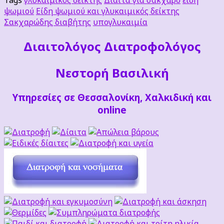
ψωμιού
Είδη ψωμιού και γλυκαιμικός δείκτης
Σακχαρώδης διαβήτης
υπογλυκαιμία
Διαιτoλόγος Διατροφολόγος
Νεστορή Βασιλική
Υπηρεσίες σε Θεσσαλονίκη, Χαλκιδική και
online