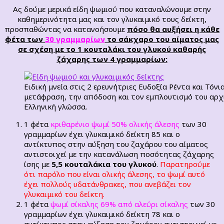
Ας δούμε μερικά είδη ψωμιού που καταναλώνουμε στην
καθημερινότητα μας και τον γλυκαιμικό τους δείκτη,
προσπαθώντας να κατανοήσουμε
πόσο θα αυξήσει η κάθε
φέτα των
3
0 γραμμαρίων
το σάκχαρο του αίματος μας
σε σχέση με το 1 κουταλάκι του γλυκού καθαρής
ζάχαρης των 4 γραμμαρίων:
Ειδική μνεία στις 2 ερευνήτριες Ευδοξία Ρέντα και Τόνι
μετάφραση, την απόδοση και τον εμπλουτισμό του αρχ
Ελληνική γλώσσα.
1 φέτα
κριθαρένιο ψωμί 50%
ολικής άλεσης
των 30
γραμμαρίων έχει γλυκαιμικό δείκτη 85 και ο
αντίκτυπος στην αύξηση του ζαχάρου του αίματος
αντιστοιχεί με την κατανάλωση ποσότητας ζάχαρης
ίσης με
5,5 κουταλάκια του γλυκού
.
Παρατηρούμε
ότι παρόλο που είναι ολικής άλεσης, το ψωμί αυτό
έχει πολλούς υδατάνθρακες, που ανεβάζει τον
γλυκαιμικό του δείκτη.
1 φέτα
ψωμί σίκαλης 69% από αλεύρι σίκαλης
των 30
γραμμαρίων έχει γλυκαιμικό δείκτη 78 και ο
αντίκτυπος στην αύξηση του ζαχάρου αντιστοιχεί με