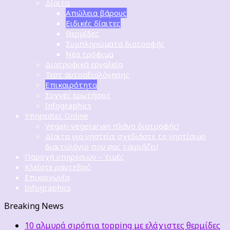
Δίαιτα
Απώλεια βάρους
Ειδικές δίαιτες
Θερμίδες
Συμπληρώματα διατροφής
Νέα τρόφιμα
Διατροφικά εργαλεία
Τεστ αυτοαξιολόγησης
Επικαιρότητα
Συχνές ερωτήσεις
Infographics
Υπηρεσίες Online
Vegan-vegetarian πλάνο διατροφής!
Δίαιτα για νηστεία: σχεδιάστε το νηστίσιμο
διαιτολόγιο που σας ταιριάζει!
Παροχή υπηρεσιών – τιμές
Κλείστε ραντεβού
Επικοινωνία
Infographics
Breaking News
10 αλμυρά σιρόπια topping με ελάχιστες θερμίδες