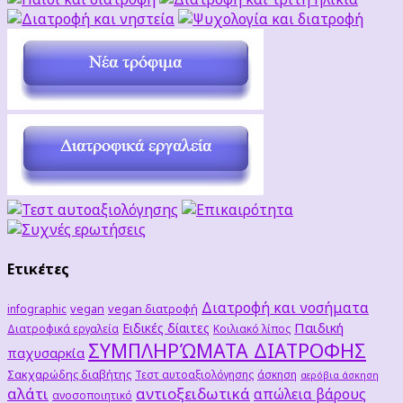
Ετικέτες
Διατροφή και νοσήματα
vegan
vegan διατροφή
infographic
Παιδική
Ειδικές δίαιτες
Διατροφικά εργαλεία
Κοιλιακό λίπος
ΣΥΜΠΛΗΡΏΜΑΤΑ ΔΙΑΤΡΟΦΗΣ
παχυσαρκία
Σακχαρώδης διαβήτης
Τεστ αυτοαξιολόγησης
άσκηση
αερόβια άσκηση
αλάτι
αντιοξειδωτικά
απώλεια βάρους
ανοσοποιητικό