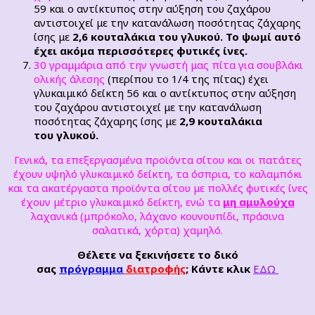
59 και ο αντίκτυπος στην αύξηση του ζαχάρου
αντιστοιχεί με την κατανάλωση ποσότητας ζάχαρης
ίσης με
2,6
κουταλάκια του γλυκού. Το ψωμί αυτό
έχει ακόμα περισσότερες φυτικές ίνες.
30 γραμμάρια από την γνωστή μας πίτα για σουβλάκι
ολικής άλεσης
(περίπου το 1/4 της πίτας) έχει
γλυκαιμικό δείκτη 56 και ο αντίκτυπος στην αύξηση
του ζαχάρου αντιστοιχεί με την κατανάλωση
ποσότητας ζάχαρης ίσης με
2,9
κουταλάκια
του γλυκού.
Γενικά, τα επεξεργασμένα προϊόντα σίτου και οι πατάτες
έχουν υψηλό γλυκαιμικό δείκτη, τα όσπρια, το καλαμπόκι
και τα ακατέργαστα προϊόντα σίτου με πολλές φυτικές ίνες
έχουν μέτριο γλυκαιμικό δείκτη, ενώ τα
μη
αμυλούχα
λαχανικά (μπρόκολο, λάχανο κουνουπίδι, πράσινα
σαλατικά, χόρτα) χαμηλό.
Θέλετε να ξεκινήσετε το δικό
σας
πρόγραμμα
διατροφής
; Κάντε κλικ
ΕΔΩ