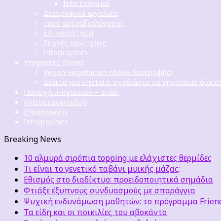
Νέα τρόφιμα
Διατροφικά εργαλεία
Τεστ αυτοαξιολόγησης
Επικαιρότητα
Συχνές ερωτήσεις
Infographics
Υπηρεσίες Online
Vegan-vegetarian πλάνο διατροφής!
Δίαιτα για νηστεία: σχεδιάστε το νηστίσιμο διαιτ
Παροχή υπηρεσιών – τιμές
Κλείστε ραντεβού
Επικοινωνία
Infographics
Breaking News
10 αλμυρά σιρόπια topping με ελάχιστες θερμίδες
Τι είναι το γενετικό ταβάνι μυϊκής μάζας;
Εθισμός στο διαδίκτυο: προειδοποιητικά σημάδια
Φτιάξε έξυπνους συνδυασμούς με σπαράγγια
Ψυχική ενδυνάμωση μαθητών: το πρόγραμμα Friends
Τα είδη και οι ποικιλίες του αβοκάντο