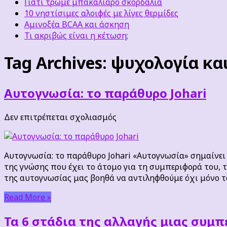
Γιατί τρώμε μπακαλιάρο σκορδαλιά
10 νηστίσιμες αλοιφές με λίγες θερμίδες
Αμινοξέα BCAA και άσκηση
Τι ακριβώς είναι η κέτωση;
Tag Archives:
ψυχολογία κα
Αυτογνωσία: το παράθυρο Johari
στο
Δεν επιτρέπεται σχολιασμός
Αυτογνωσία:
το
παράθυρο
Αυτογνωσία: το παράθυρο Johari «Αυτογνωσία» σημαίνει 
Johari
της γνώσης που έχει το άτομο για τη συμπεριφορά του, τι
της αυτογνωσίας μας βοηθά να αντιληφθούμε όχι μόνο τ
Read More »
Τα 6 στάδια της αλλαγής μιας συμπ