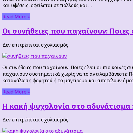
χαλάρωσης.
και υφέσεις, οφείλεται σε πολλούς και …
Τι
είναι
Read More »
το
stress;
Οι συνήθειες που παχαίνουν: Ποιες 
στο
Δεν επιτρέπεται σχολιασμός
Οι
συνήθειες
που
Οι συνήθειες που παχαίνουν: Ποιες είναι οι πιο κοινές 
παχαίνουν:
παχαίνουν συστηματικά χωρίς να το αντιλαμβάνεστε; Πο
Ποιες
κατανάλωση φαγητού ή το μαγείρεμα και αποτελούν άμεσο
είναι
οι
Read More »
πιο
κοινές
Η κακή ψυχολογία στο αδυνάτισμα 
συνήθειες
που
στο
Δεν επιτρέπεται σχολιασμός
παχαίνουν;
Η
κακή