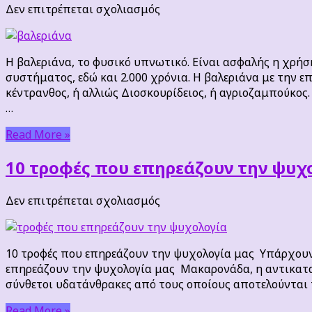
στο
Δεν επιτρέπεται σχολιασμός
Η
βαλεριάνα,
το
Η βαλεριάνα, το φυσικό υπνωτικό. Είναι ασφαλής η χρήσ
φυσικό
συστήματος, εδώ και 2.000 χρόνια. Η βαλεριάνα με την επ
υπνωτικό.
κέντρανθος, ή αλλιώς Διοσκουρίδειος, ή αγριοζαμπούκος.
Είναι
…
ασφαλής
η
Read More »
χρήση
της;
10 τροφές που επηρεάζουν την ψυχ
στο
Δεν επιτρέπεται σχολιασμός
10
τροφές
που
10 τροφές που επηρεάζουν την ψυχολογία μας Υπάρχουν 
επηρεάζουν
επηρεάζουν την ψυχολογία μας Μακαρονάδα, η αντικατα
την
σύνθετοι υδατάνθρακες από τους οποίους αποτελούνται τ
ψυχολογία
μας
Read More »