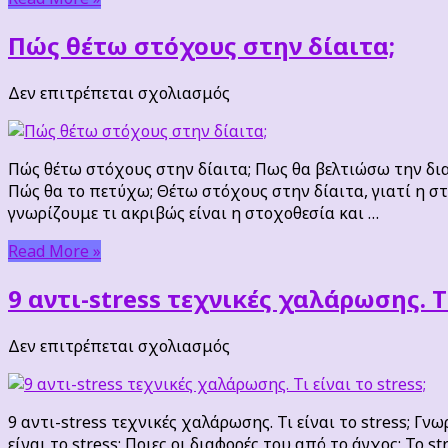
Πώς θέτω στόχους στην δίαιτα;
στο
Δεν επιτρέπεται σχολιασμός
Πώς
θέτω
στόχους
Πώς θέτω στόχους στην δίαιτα; Πως θα βελτιώσω την δια
στην
Πώς θα το πετύχω; Θέτω στόχους στην δίαιτα, γιατί η στ
δίαιτα;
γνωρίζουμε τι ακριβώς είναι η στοχοθεσία και …
Read More »
9 αντι-stress τεχνικές χαλάρωσης. Τι
στο
Δεν επιτρέπεται σχολιασμός
9
αντι-
stress
9 αντι-stress τεχνικές χαλάρωσης. Τι είναι το stress; Γ
τεχνικές
είναι το stress; Ποιες οι διαφορές του από το άγχος; Το 