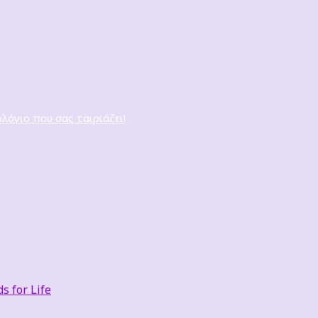
ολόγιο που σας ταιριάζει!
 for Life