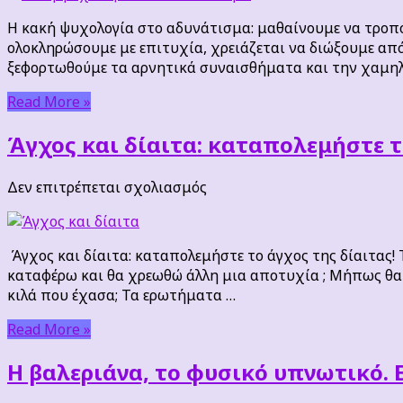
ψυχολογία
Η κακή ψυχολογία στο αδυνάτισμα: μαθαίνουμε να τροπο
στο
ολοκληρώσουμε με επιτυχία, χρειάζεται να διώξουμε απ
αδυνάτισμα
ξεφορτωθούμε τα αρνητικά συναισθήματα και την χαμηλ
:
μαθαίνουμε
Read More »
να
τροποποιούμε
Άγχος και δίαιτα: καταπολεμήστε τ
την
συμπεριφορά
στο
Δεν επιτρέπεται σχολιασμός
μας
Άγχος
και
δίαιτα:
Άγχος και δίαιτα: καταπολεμήστε το άγχος της δίαιτας!
καταπολεμήστε
καταφέρω και θα χρεωθώ άλλη μια αποτυχία ; Μήπως θα 
το
κιλά που έχασα; Τα ερωτήματα …
άγχος
της
Read More »
δίαιτας
Η βαλεριάνα, το φυσικό υπνωτικό. 