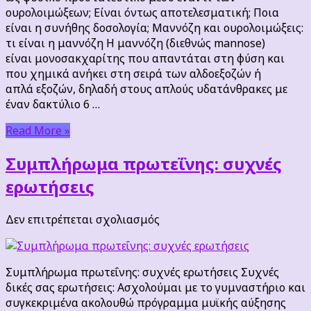
ουρολοιμώξεων; Είναι όντως αποτελεσματική; Ποια
είναι η συνήθης δοσολογία; Μαννόζη και ουρολοιμώξεις:
τι είναι η μαννόζη Η μαννόζη (διεθνώς mannose)
είναι μονοσακχαρίτης που απαντάται στη φύση και
που χημικά ανήκει στη σειρά των αλδοεξοζών ή
απλά εξοζών, δηλαδή στους απλούς υδατάνθρακες με
έναν δακτύλιο 6 …
Read More »
Συμπλήρωμα πρωτεΐνης: συχνές
ερωτήσεις
στο
Δεν επιτρέπεται σχολιασμός
Συμπλήρωμα
πρωτεΐνης:
συχνές
Συμπλήρωμα πρωτεΐνης: συχνές ερωτήσεις Συχνές
ερωτήσεις
δικές σας ερωτήσεις: Ασχολούμαι με το γυμναστήριο και
συγκεκριμένα ακολουθώ πρόγραμμα μυϊκής αύξησης