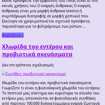
έκανε πρόσφατα την εμφάνιση του; Ποιες είναι οι πιο
του
κοινές χρήσεις του; Ο ενεργός άνθρακας Ο ενεργός
άνθρακας είναι μια μορφή άνθρακα (σκόνη ή
συμπλήρωμα διατροφής σε μορφή χαπιών) που
ξεκίνησε να χρησιμοποιείται σχετικά πρόσφατα,
περισσότερο για το φιλτράρισμα των ρύπων …
Read More »
Χλωρίδα του εντέρου και
προβιοτικά σκευάσματα
στο
Δεν επιτρέπεται σχολιασμός
Χλωρίδα
του
εντέρου
Χλωρίδα του εντέρου και προβιοτικά σκευάσματα
και
Γνωρίζετε τι είναι η φυσιολογική χλωρίδα του εντέρου;
προβιοτικά
Το πεπτικό μας σύστημα και κυριότερα το σύνολο του
σκευάσματα
εντέρου μας, αποικούνται σε φυσιολογικές συνθήκες
από περίπου 100.000 δισεκατομμύρια ενεργά-ζωντανά