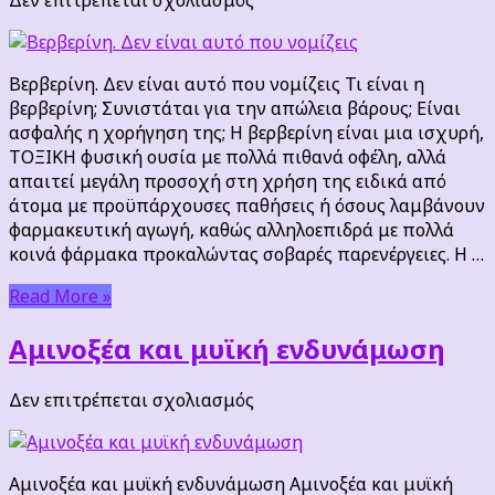
Βερβερίνη.
Δεν
είναι
Βερβερίνη. Δεν είναι αυτό που νομίζεις Τι είναι η
αυτό
βερβερίνη; Συνιστάται για την απώλεια βάρους; Είναι
που
ασφαλής η χορήγηση της; Η βερβερίνη είναι μια ισχυρή,
νομίζεις
ΤΟΞΙΚΗ φυσική ουσία με πολλά πιθανά οφέλη, αλλά
απαιτεί μεγάλη προσοχή στη χρήση της ειδικά από
άτομα με προϋπάρχουσες παθήσεις ή όσους λαμβάνουν
φαρμακευτική αγωγή, καθώς αλληλοεπιδρά με πολλά
κοινά φάρμακα προκαλώντας σοβαρές παρενέργειες. Η …
Read More »
Αμινοξέα και μυϊκή ενδυνάμωση
στο
Δεν επιτρέπεται σχολιασμός
Αμινοξέα
και
μυϊκή
Αμινοξέα και μυϊκή ενδυνάμωση Αμινοξέα και μυϊκή