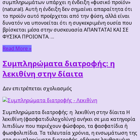
συμπληρωμάτων υπάρχει η ένδειξη «φυσικό προϊόν»
στα
(natural). Αυτή η ένδειξη δεν σημαίνει απαραίτητα ότι
φυσικά
το προϊόν αυτό προέρχεται από την φύση, αλλά είναι
και
δυνατόν να υπονοείται ότι η συγκεκριμένη ουσία που
στα
βρίσκεται μέσα στην συσκευασία ΑΠΑΝΤΑΤΑΙ ΚΑΙ ΣΕ
συνθετικά
ΦΥΣΙΚΑ ΠΡΟΙΟΝΤΑ. …
συμπληρώματα
διατροφής;
Read More »
Συμπληρώματα διατροφής: η
λεκιθίνη στην δίαιτα
στο
Δεν επιτρέπεται σχολιασμός
Συμπληρώματα
διατροφής:
η
Συμπληρώματα διατροφής: η λεκιθίνη στην δίαιτα Η
λεκιθίνη
λεκιθίνη (φασφατιδυλοχολίνη) ανήκει σε μια κατηγορία
στην
λιπιδίων που περιέχουν φώσφορο, τα φασφατίδια ή
δίαιτα
φωσφολιπίδια. Τα τελευταία χρόνια, η ενσωμάτωση της
στα συμπληρώματα διατροφής, οδήγησε λανθασμένα