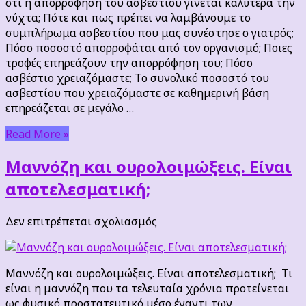
ότι η απορρόφηση του ασβεστίου γίνεται καλύτερα την
να
νύχτα; Πότε και πως πρέπει να λαμβάνουμε το
παίρνω
συμπλήρωμα ασβεστίου που μας συνέστησε ο γιατρός;
το
Πόσο ποσοστό απορροφάται από τον οργανισμό; Ποιες
ασβέστιο;
τροφές επηρεάζουν την απορρόφηση του; Πόσο
ασβέστιο χρειαζόμαστε; Το συνολικό ποσοστό του
ασβεστίου που χρειαζόμαστε σε καθημερινή βάση
επηρεάζεται σε μεγάλο …
Read More »
Μαννόζη και ουρολοιμώξεις. Είναι
αποτελεσματική;
στο
Δεν επιτρέπεται σχολιασμός
Μαννόζη
και
ουρολοιμώξεις.
Μαννόζη και ουρολοιμώξεις. Είναι αποτελεσματική; Τι
Είναι
είναι η μαννόζη που τα τελευταία χρόνια προτείνεται
αποτελεσματική;
ως φυσικό προστατευτικό μέσο έναντι των