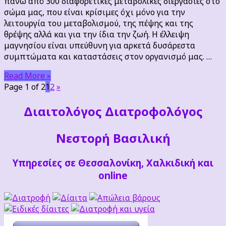
πάνω από 300 διαφορετικές μεταβολικές διεργασίες στο
τρόφιμα
σώμα μας, που είναι κρίσιμες όχι μόνο για την
που
λειτουργία του μεταβολισμού, της πέψης και της
μας
θρέψης αλλά και για την ίδια την ζωή. Η έλλειψη
«κλέβουν»
μαγνησίου είναι υπεύθυνη για αρκετά δυσάρεστα
μαγνήσιο!
συμπτώματα και καταστάσεις στον οργανισμό μας. …
Read More »
Page 1 of 2
1
2
»
Διαιτoλόγος Διατροφολόγος
Νεστορή Βασιλική
Υπηρεσίες σε Θεσσαλονίκη, Χαλκιδική και
online