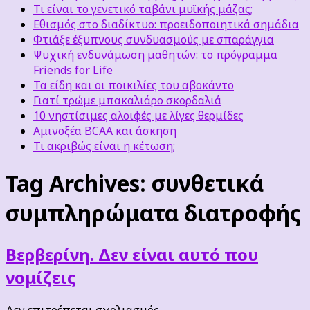
Τι είναι το γενετικό ταβάνι μυϊκής μάζας;
Εθισμός στο διαδίκτυο: προειδοποιητικά σημάδια
Φτιάξε έξυπνους συνδυασμούς με σπαράγγια
Ψυχική ενδυνάμωση μαθητών: το πρόγραμμα
Friends for Life
Τα είδη και οι ποικιλίες του αβοκάντο
Γιατί τρώμε μπακαλιάρο σκορδαλιά
10 νηστίσιμες αλοιφές με λίγες θερμίδες
Αμινοξέα BCAA και άσκηση
Τι ακριβώς είναι η κέτωση;
Tag Archives:
συνθετικά
συμπληρώματα διατροφής
Βερβερίνη. Δεν είναι αυτό που
νομίζεις
στο
Δεν επιτρέπεται σχολιασμός