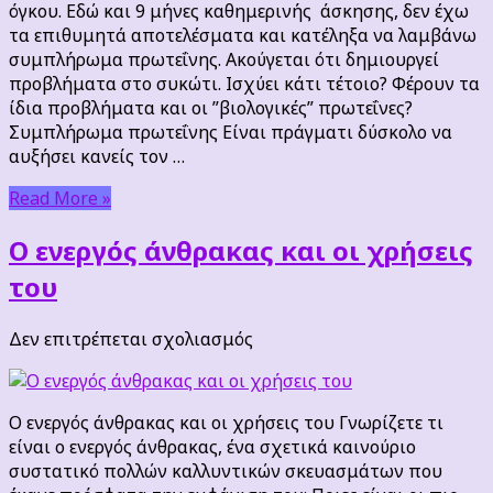
όγκου. Εδώ και 9 μήνες καθημερινής άσκησης, δεν έχω
τα επιθυμητά αποτελέσματα και κατέληξα να λαμβάνω
συμπλήρωμα πρωτεΐνης. Ακούγεται ότι δημιουργεί
προβλήματα στο συκώτι. Ισχύει κάτι τέτοιο? Φέρουν τα
ίδια προβλήματα και οι ”βιολογικές” πρωτεΐνες?
Συμπλήρωμα πρωτεΐνης Είναι πράγματι δύσκολο να
αυξήσει κανείς τον …
Read More »
Ο ενεργός άνθρακας και οι χρήσεις
του
στο
Δεν επιτρέπεται σχολιασμός
Ο
ενεργός
άνθρακας
Ο ενεργός άνθρακας και οι χρήσεις του Γνωρίζετε τι
και
είναι ο ενεργός άνθρακας, ένα σχετικά καινούριο
οι
συστατικό πολλών καλλυντικών σκευασμάτων που
χρήσεις