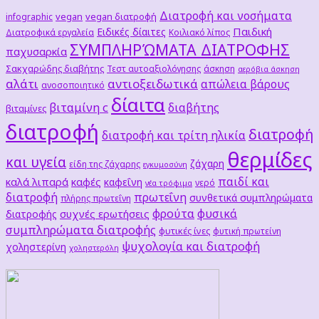
Διατροφή και νοσήματα
vegan
vegan διατροφή
infographic
Παιδική
Ειδικές δίαιτες
Διατροφικά εργαλεία
Κοιλιακό λίπος
ΣΥΜΠΛΗΡΏΜΑΤΑ ΔΙΑΤΡΟΦΗΣ
παχυσαρκία
Σακχαρώδης διαβήτης
Τεστ αυτοαξιολόγησης
άσκηση
αερόβια άσκηση
αλάτι
αντιοξειδωτικά
απώλεια βάρους
ανοσοποιητικό
δίαιτα
βιταμίνη c
διαβήτης
βιταμίνες
διατροφή
διατροφή
διατροφή και τρίτη ηλικία
θερμίδες
και υγεία
ζάχαρη
είδη της ζάχαρης
εγκυμοσύνη
παιδί και
καλά λιπαρά
καφές
καφεΐνη
νερό
νέα τρόφιμα
διατροφή
πρωτεΐνη
συνθετικά συμπληρώματα
πλήρης πρωτεΐνη
φρούτα
φυσικά
συχνές ερωτήσεις
διατροφής
συμπληρώματα διατροφής
φυτικές ίνες
φυτική πρωτείνη
ψυχολογία και διατροφή
χοληστερίνη
χοληστερόλη