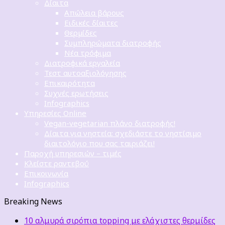
Δίαιτα
Απώλεια βάρους
Ειδικές δίαιτες
Θερμίδες
Συμπληρώματα διατροφής
Νέα τρόφιμα
Διατροφικά εργαλεία
Τεστ αυτοαξιολόγησης
Επικαιρότητα
Συχνές ερωτήσεις
Infographics
Υπηρεσίες Online
Vegan-vegetarian πλάνο διατροφής!
Δίαιτα για νηστεία: σχεδιάστε το νηστίσιμο
διαιτολόγιο που σας ταιριάζει!
Παροχή υπηρεσιών – τιμές
Κλείστε ραντεβού
Επικοινωνία
Infographics
Breaking News
10 αλμυρά σιρόπια topping με ελάχιστες θερμίδες