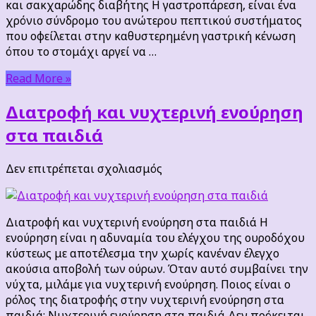
και σακχαρώδης διαβήτης Η γαστροπάρεση, είναι ένα
χρόνιο σύνδρομο του ανώτερου πεπτικού συστήματος
που οφείλεται στην καθυστερημένη γαστρική κένωση
όπου το στομάχι αργεί να …
Read More »
Διατροφή και νυχτερινή ενούρηση
στα παιδιά
στο
Δεν επιτρέπεται σχολιασμός
Διατροφή
και
νυχτερινή
Διατροφή και νυχτερινή ενούρηση στα παιδιά Η
ενούρηση
ενούρηση είναι η αδυναμία του ελέγχου της ουροδόχου
στα
κύστεως με αποτέλεσμα την χωρίς κανέναν έλεγχο
παιδιά
ακούσια αποβολή των ούρων. Όταν αυτό συμβαίνει την
νύχτα, μιλάμε για νυχτερινή ενούρηση. Ποιος είναι ο
ρόλος της διατροφής στην νυχτερινή ενούρηση στα
παιδιά; Νυχτερινή ενούρηση στα παιδιά Δεν πρόκειται