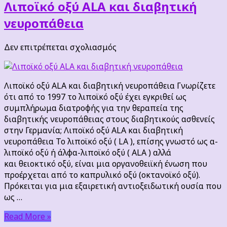
Λιποϊκό οξύ ALA και διαβητική
νευροπάθεια
στο
Δεν επιτρέπεται σχολιασμός
Λιποϊκό
οξύ
ALA
Λιποϊκό οξύ ALA και διαβητική νευροπάθεια Γνωρίζετε
και
ότι από το 1997 το λιποϊκό οξύ έχει εγκριθεί ως
διαβητική
συμπλήρωμα διατροφής για την θεραπεία της
νευροπάθεια
διαβητικής νευροπάθειας στους διαβητικούς ασθενείς
στην Γερμανία; Λιποϊκό οξύ ALA και διαβητική
νευροπάθεια Το λιποϊκό οξύ ( LA ), επίσης γνωστό ως α-
λιποϊκό οξύ ή άλφα-λιποϊκό οξύ ( ALA ) αλλά
και θειοκτικό οξύ, είναι μια οργανοθειϊκή ένωση που
προέρχεται από το καπρυλικό οξύ (οκτανοϊκό οξύ).
Πρόκειται για μια εξαιρετική αντιοξειδωτική ουσία που
ως …
Read More »