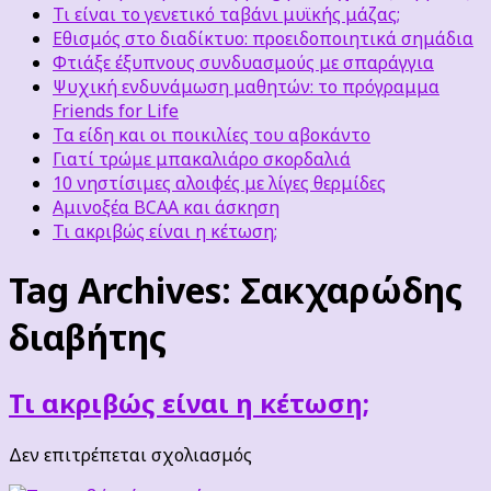
Τι είναι το γενετικό ταβάνι μυϊκής μάζας;
Εθισμός στο διαδίκτυο: προειδοποιητικά σημάδια
Φτιάξε έξυπνους συνδυασμούς με σπαράγγια
Ψυχική ενδυνάμωση μαθητών: το πρόγραμμα
Friends for Life
Τα είδη και οι ποικιλίες του αβοκάντο
Γιατί τρώμε μπακαλιάρο σκορδαλιά
10 νηστίσιμες αλοιφές με λίγες θερμίδες
Αμινοξέα BCAA και άσκηση
Τι ακριβώς είναι η κέτωση;
Tag Archives:
Σακχαρώδης
διαβήτης
Τι ακριβώς είναι η κέτωση;
στο
Δεν επιτρέπεται σχολιασμός
Τι