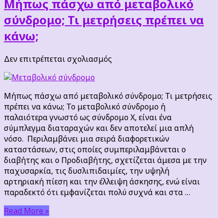
Μήπως πάσχω από μεταβολικό
σύνδρομο; Τι μετρήσεις πρέπει να
κάνω;
στο
Δεν επιτρέπεται σχολιασμός
Μήπως
πάσχω
από
Μήπως πάσχω από μεταβολικό σύνδρομο; Τι μετρήσεις
μεταβολικό
πρέπει να κάνω; Το μεταβολικό σύνδρομο ή
σύνδρομο;
παλαιότερα γνωστό ως σύνδρομο Χ, είναι ένα
Τι
σύμπλεγμα διαταραχών και δεν αποτελεί μια απλή
μετρήσεις
νόσο. Περιλαμβάνει μια σειρά διαφορετικών
πρέπει
καταστάσεων, στις οποίες συμπεριλαμβάνεται ο
να
διαβήτης και ο Προδιαβήτης, σχετίζεται άμεσα με την
κάνω;
παχυσαρκία, τις δυσλιπιδαιμίες, την υψηλή
αρτηριακή πίεση και την έλλειψη άσκησης, ενώ είναι
παραδεκτό ότι εμφανίζεται πολύ συχνά και στα …
Read More »