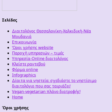
Σελίδες
Διαιτολόγος Θεσσαλονίκη-Χαλκιδική-Νέα
Μουδανιά
Επικοινωνία
‘Οροι χρήσης website
Παροχή υπηρεσιών – τιμές
Υπηρεσία-Online διαιτολόγος
Κλείστε ραντεβού
Φόρμα online
Infographics
Δίαιτα για νηστεία: σχεδιάστε το νηστίσιμο
διαιτολόγιο που σας ταιριάζει!
Vegan-vegetarian πλάνο διατροφής!
Home
Όροι χρήσης