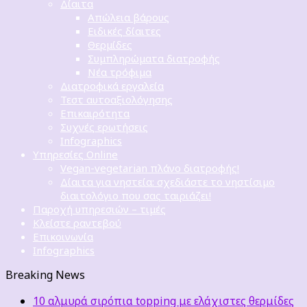
Δίαιτα
Απώλεια βάρους
Ειδικές δίαιτες
Θερμίδες
Συμπληρώματα διατροφής
Νέα τρόφιμα
Διατροφικά εργαλεία
Τεστ αυτοαξιολόγησης
Επικαιρότητα
Συχνές ερωτήσεις
Infographics
Υπηρεσίες Online
Vegan-vegetarian πλάνο διατροφής!
Δίαιτα για νηστεία: σχεδιάστε το νηστίσιμο
διαιτολόγιο που σας ταιριάζει!
Παροχή υπηρεσιών – τιμές
Κλείστε ραντεβού
Επικοινωνία
Infographics
Breaking News
10 αλμυρά σιρόπια topping με ελάχιστες θερμίδες