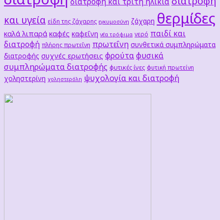
διατροφή
διατροφή και τρίτη ηλικία
θερμίδες
και υγεία
ζάχαρη
είδη της ζάχαρης
εγκυμοσύνη
παιδί και
καλά λιπαρά
καφές
καφεΐνη
νερό
νέα τρόφιμα
διατροφή
πρωτεΐνη
συνθετικά συμπληρώματα
πλήρης πρωτεΐνη
φρούτα
φυσικά
συχνές ερωτήσεις
διατροφής
συμπληρώματα διατροφής
φυτικές ίνες
φυτική πρωτείνη
ψυχολογία και διατροφή
χοληστερίνη
χοληστερόλη