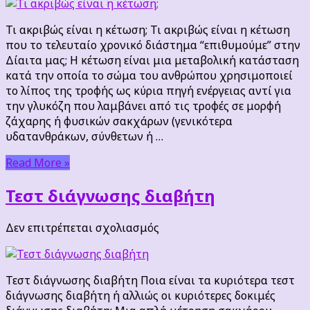
ακριβώς
είναι
Τι ακριβώς είναι η κέτωση; Τι ακριβώς είναι η κέτωση
η
που το τελευταίο χρονικό διάστημα “επιθυμούμε” στην
κέτωση;
Δίαιτα μας; Η κέτωση είναι μια μεταβολική κατάσταση
κατά την οποία το σώμα του ανθρώπου χρησιμοποιεί
το λίπος της τροφής ως κύρια πηγή ενέργειας αντί για
την γλυκόζη που λαμβάνει από τις τροφές σε μορφή
ζάχαρης ή φυσικών σακχάρων (γενικότερα
υδατανθράκων, σύνθετων ή …
Read More »
Τεστ διάγνωσης διαβήτη
στο
Δεν επιτρέπεται σχολιασμός
Τεστ
διάγνωσης
διαβήτη
Τεστ διάγνωσης διαβήτη Ποια είναι τα κυριότερα τεστ
διάγνωσης διαβήτη ή αλλιώς οι κυριότερες δοκιμές