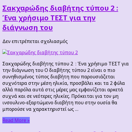
Σακχαρώδης διαβήτης τύπου 2 :
Ένα χρήσιμο ΤΕΣΤ για την
διάγνωση του
στο
Δεν επιτρέπεται σχολιασμός
Σακχαρώδης
διαβήτης
τύπου
Σακχαρώδης διαβήτης τύπου 2 : Ένα χρήσιμο ΤΕΣΤ για
2
την διάγνωση του Ο διαβήτης τύπου 2 είναι ο πιο
:
συνηθισμένος τύπος διαβήτη που παρουσιάζεται
Ένα
συχνότερα στην µέση ηλικία, προσβάλει και τα 2 φύλα
χρήσιμο
αλλά παρόλα αυτά στις µέρες µας εµφανίζεται αρκετά
ΤΕΣΤ
συχνά και σε νεότερες ηλικίες. Πρόκειται για τον µη
για
ινσουλινο-εξαρτώμενο διαβήτη που στην ουσία θα
την
μπορούσε να χαρακτηριστεί ως …
διάγνωση
του
Read More »