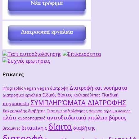
Ετικέτες
Διατροφή και νοσήματα
vegan
vegan διατροφή
infographic
Παιδική
Ειδικές δίαιτες
Διατροφικά εργαλεία
Κοιλιακό λίπος
ΣΥΜΠΛΗΡΏΜΑΤΑ ΔΙΑΤΡΟΦΗΣ
παχυσαρκία
Σακχαρώδης διαβήτης
Τεστ αυτοαξιολόγησης
άσκηση
αερόβια άσκηση
αλάτι
αντιοξειδωτικά
απώλεια βάρους
ανοσοποιητικό
δίαιτα
βιταμίνη c
διαβήτης
βιταμίνες
διατροφή