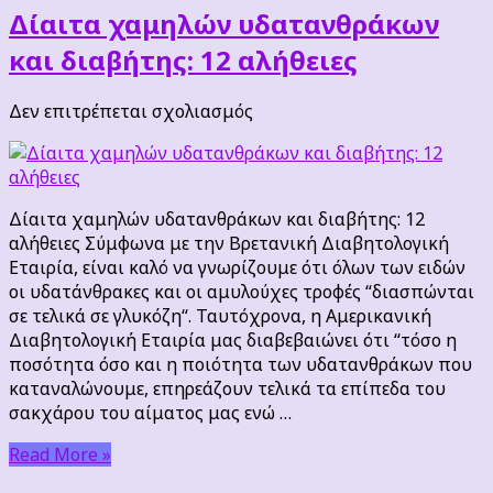
Δίαιτα χαμηλών υδατανθράκων
και διαβήτης: 12 αλήθειες
στο
Δεν επιτρέπεται σχολιασμός
Δίαιτα
χαμηλών
υδατανθράκων
και
Δίαιτα χαμηλών υδατανθράκων και διαβήτης: 12
διαβήτης:
αλήθειες Σύμφωνα με την Βρετανική Διαβητολογική
12
Εταιρία, είναι καλό να γνωρίζουμε ότι όλων των ειδών
αλήθειες
οι υδατάνθρακες και οι αμυλούχες τροφές “διασπώνται
σε τελικά σε γλυκόζη“. Ταυτόχρονα, η Αμερικανική
Διαβητολογική Εταιρία μας διαβεβαιώνει ότι “τόσο η
ποσότητα όσο και η ποιότητα των υδατανθράκων που
καταναλώνουμε, επηρεάζουν τελικά τα επίπεδα του
σακχάρου του αίματος μας ενώ …
Read More »