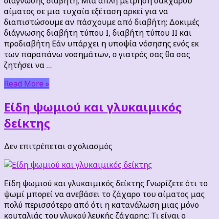
διάγνωσης διαβήτη; Μια απλή μέτρηση σακχάρου
αίματος σε μια τυχαία εξέταση αρκεί για να
διαπιστώσουμε αν πάσχουμε από διαβήτη; Δοκιμές
διάγνωσης διαβήτη τύπου Ι, διαβήτη τύπου ΙΙ και
προδιαβήτη Εάν υπάρχει η υποψία νόσησης ενός εκ
των παραπάνω νοσημάτων, ο γιατρός σας θα σας
ζητήσει να …
Read More »
Είδη ψωμιού και γλυκαιμικός
δείκτης
στο
Δεν επιτρέπεται σχολιασμός
Είδη
ψωμιού
και
Είδη ψωμιού και γλυκαιμικός δείκτης Γνωρίζετε ότι το
γλυκαιμικός
ψωμί μπορεί να ανεβάσει το ζάχαρο του αίματος μας
δείκτης
πολύ περισσότερο από ότι η κατανάλωση μιας μόνο
κουταλιάς του γλυκού λευκής ζάχαρης; Τι είναι ο