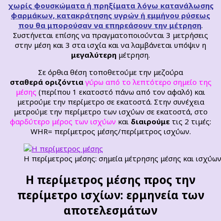
χωρίς φουσκώματα ή πρηξίματα λόγω κατανάλωσης
φαρμάκων, κατακράτησης υγρών ή εμμήνου ρύσεως
που θα
μπορούσαν
να επηρεάσουν την μέτρηση
.
Συστήνεται επίσης να πραγματοποιούνται 3 μετρήσεις
στην μέση και 3 στα ισχία και να λαμβάνεται υπόψιν η
μεγαλύτερη
μέτρηση.
Σε όρθια θέση τοποθετούμε την μεζούρα
σταθερά
οριζόντια
γύρω από το λεπτότερο σημείο της
μέσης
(περίπου 1 εκατοστό πάνω από τον αφαλό) και
μετρούμε την περίμετρο σε εκατοστά. Στην συνέχεια
μετρούμε την περίμετρο των ισχύων σε εκατοστά, στο
φαρδύτερο μέρος των ισχύων
και
διαιρούμε
τις 2 τιμές:
WHR= περίμετρος μέσης/περίμετρος ισχύων.
Η περίμετρος μέσης: σημεία μέτρησης μέσης και ισχύων
Η περίμετρος μέσης προς την
περίμετρο ισχίων: ερμηνεία των
αποτελεσμάτων