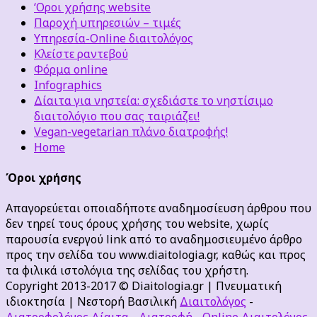
‘Οροι χρήσης website
Παροχή υπηρεσιών – τιμές
Υπηρεσία-Online διαιτολόγος
Κλείστε ραντεβού
Φόρμα online
Infographics
Δίαιτα για νηστεία: σχεδιάστε το νηστίσιμο
διαιτολόγιο που σας ταιριάζει!
Vegan-vegetarian πλάνο διατροφής!
Home
Όροι χρήσης
Απαγορεύεται οποιαδήποτε αναδημοσίευση άρθρου που
δεν τηρεί τους όρους χρήσης του website, χωρίς
παρουσία ενεργού link από το αναδημοσιευμένο άρθρο
προς την σελίδα του www.diaitologia.gr, καθώς και προς
τα φιλικά ιστολόγια της σελίδας του χρήστη.
Copyright 2013-2017 © Diaitologia.gr | Πνευματική
ιδιοκτησία | Νεστορή Βασιλική
Διαιτολόγος
-