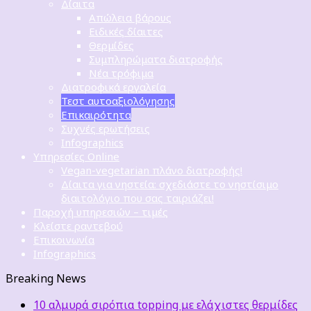
Δίαιτα
Απώλεια βάρους
Ειδικές δίαιτες
Θερμίδες
Συμπληρώματα διατροφής
Νέα τρόφιμα
Διατροφικά εργαλεία
Τεστ αυτοαξιολόγησης
Επικαιρότητα
Συχνές ερωτήσεις
Infographics
Υπηρεσίες Online
Vegan-vegetarian πλάνο διατροφής!
Δίαιτα για νηστεία: σχεδιάστε το νηστίσιμο
διαιτολόγιο που σας ταιριάζει!
Παροχή υπηρεσιών – τιμές
Κλείστε ραντεβού
Επικοινωνία
Infographics
Breaking News
10 αλμυρά σιρόπια topping με ελάχιστες θερμίδες