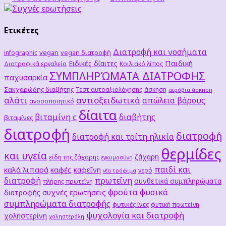
Ετικέτες
Διατροφή και νοσήματα
vegan
vegan διατροφή
infographic
Παιδική
Ειδικές δίαιτες
Διατροφικά εργαλεία
Κοιλιακό λίπος
ΣΥΜΠΛΗΡΏΜΑΤΑ ΔΙΑΤΡΟΦΗΣ
παχυσαρκία
Σακχαρώδης διαβήτης
Τεστ αυτοαξιολόγησης
άσκηση
αερόβια άσκηση
αλάτι
αντιοξειδωτικά
απώλεια βάρους
ανοσοποιητικό
δίαιτα
βιταμίνη c
διαβήτης
βιταμίνες
διατροφή
διατροφή
διατροφή και τρίτη ηλικία
θερμίδες
και υγεία
ζάχαρη
είδη της ζάχαρης
εγκυμοσύνη
παιδί και
καλά λιπαρά
καφές
καφεΐνη
νερό
νέα τρόφιμα
διατροφή
πρωτεΐνη
συνθετικά συμπληρώματα
πλήρης πρωτεΐνη
φρούτα
φυσικά
συχνές ερωτήσεις
διατροφής
συμπληρώματα διατροφής
φυτικές ίνες
φυτική πρωτείνη
ψυχολογία και διατροφή
χοληστερίνη
χοληστερόλη