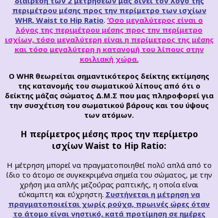
διαίρεση
των 2 μετρήσεων μας δίνει τον λόγο της
περιμέτρου μέσης προς την περίμετρο των ισχίων
WHR, Waist to Hip Ratio
.
Όσο μεγαλύτερος είναι ο
λόγος της περιμέτρου μέσης προς την περίμετρο
ισχίων, τόσο μεγαλύτερη είναι η περίμετρος της μέσης
και τόσο μεγαλύτερη η κατανομή του λίπους στην
κοιλιακή χώρα.
Ο WHR
θεωρείται σημαντικότερος δείκτης εκτίμησης
της κατανομής του
σωματικού
λίπους από ότι ο
δείκτης μάζας σώματος Δ.Μ.Σ που μας πληροφορεί για
την συσχέτιση του
σωματικού
βάρους και του ύψους
των ατόμων.
Η περίμετρος μέσης προς την περίμετρο
ισχίων
Waist to Hip Ratio:
Η μέτρηση μπορεί να πραγματοποιηθεί πολύ απλά από το
ίδιο το άτομο σε συγκεκριμένα σημεία του σώματος, με την
χρήση μια απλής μεζούρας ραπτικής, η οποία είναι
εύκαμπτη και εύχρηστη.
Συστήνεται η μέτρηση να
πραγματοποιείται χωρίς ρούχα, πρωινές ώρες όταν
το άτομο είναι νηστικό, κατά προτίμηση σε ημέρες