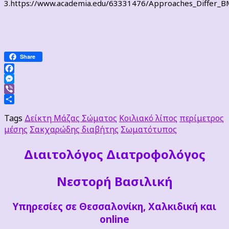
3.https://www.academia.edu/63331476/Approaches_Differ_BM
Share
Facebook
Messenger
Viber
Μοιραστείτε
Tags
Δείκτη Μάζας Σώματος
Κοιλιακό λίπος
περίμετρος
μέσης
Σακχαρώδης διαβήτης
Σωματότυπος
Διαιτoλόγος Διατροφολόγος
Νεστορή Βασιλική
Υπηρεσίες σε Θεσσαλονίκη, Χαλκιδική και
online