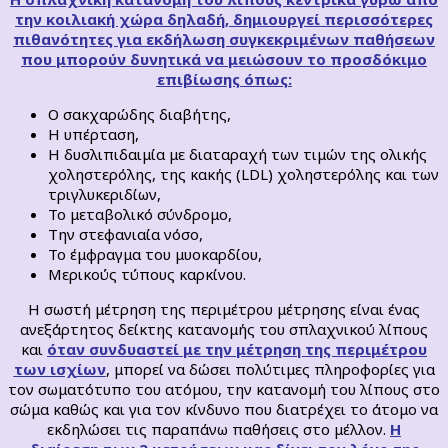
την κοιλιακή χώρα δηλαδή, δημιουργεί περισσότερες
πιθανότητες για εκδήλωση συγκεκριμένων παθήσεων
που μπορούν δυνητικά να μειώσουν το προσδόκιμο
επιβίωσης όπως:
Ο σακχαρώδης διαβήτης,
Η υπέρταση,
Η δυσλιπιδαιμία με διαταραχή των τιμών της ολικής
χοληστερόλης, της κακής (LDL) χοληστερόλης και των
τριγλυκεριδίων,
Το μεταβολικό σύνδρομο,
Την στεφανιαία νόσο,
Το έμφραγμα του μυοκαρδίου,
Μερικούς τύπους καρκίνου.
Η σωστή μέτρηση της περιμέτρου μέτρησης είναι ένας
ανεξάρτητος δείκτης κατανομής του σπλαχνικού λίπους
και
όταν συνδυαστεί με την μέτρηση της περιμέτρου
των ισχίων
, μπορεί να δώσει πολύτιμες πληροφορίες για
τον σωματότυπο του ατόμου, την κατανομή του λίπους στο
σώμα καθώς και για τον κίνδυνο που διατρέχει το άτομο να
εκδηλώσει τις παραπάνω παθήσεις στο μέλλον.
Η