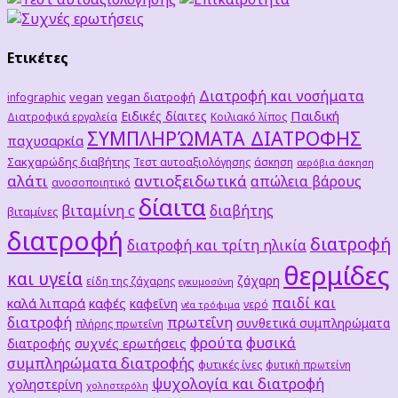
Ετικέτες
Διατροφή και νοσήματα
vegan
vegan διατροφή
infographic
Παιδική
Ειδικές δίαιτες
Διατροφικά εργαλεία
Κοιλιακό λίπος
ΣΥΜΠΛΗΡΏΜΑΤΑ ΔΙΑΤΡΟΦΗΣ
παχυσαρκία
Σακχαρώδης διαβήτης
Τεστ αυτοαξιολόγησης
άσκηση
αερόβια άσκηση
αλάτι
αντιοξειδωτικά
απώλεια βάρους
ανοσοποιητικό
δίαιτα
βιταμίνη c
διαβήτης
βιταμίνες
διατροφή
διατροφή
διατροφή και τρίτη ηλικία
θερμίδες
και υγεία
ζάχαρη
είδη της ζάχαρης
εγκυμοσύνη
παιδί και
καλά λιπαρά
καφές
καφεΐνη
νερό
νέα τρόφιμα
διατροφή
πρωτεΐνη
συνθετικά συμπληρώματα
πλήρης πρωτεΐνη
φρούτα
φυσικά
συχνές ερωτήσεις
διατροφής
συμπληρώματα διατροφής
φυτικές ίνες
φυτική πρωτείνη
ψυχολογία και διατροφή
χοληστερίνη
χοληστερόλη