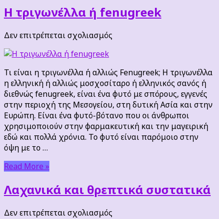
Η τριγωνέλλα ή fenugreek
στο
Δεν επιτρέπεται σχολιασμός
Η
τριγωνέλλα
ή
Τι είναι η τριγωνέλλα ή αλλιώς Fenugreek; Η τριγωνέλλα
fenugreek
η ελληνική ή αλλιώς μοσχοσίταρο ή ελληνικός σανός ή
διεθνώς fenugreek, είναι ένα φυτό με σπόρους, εγγενές
στην περιοχή της Μεσογείου, στη δυτική Ασία και στην
Ευρώπη. Είναι ένα φυτό-βότανο που οι άνθρωποι
χρησιμοποιούν στην φαρμακευτική και την μαγειρική
εδώ και πολλά χρόνια. Το φυτό είναι παρόμοιο στην
όψη με το …
Read More »
Λαχανικά και θρεπτικά συστατικά
στο
Δεν επιτρέπεται σχολιασμός