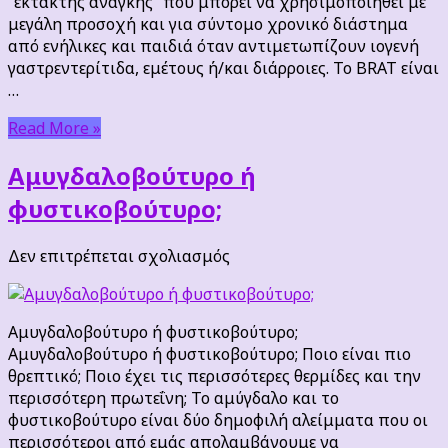
“έκτακτης ανάγκης” που μπορεί να χρησιμοποιηθεί με
μεγάλη προσοχή και για σύντομο χρονικό διάστημα
από ενήλικες και παιδιά όταν αντιμετωπίζουν ιογενή
γαστρεντερίτιδα, εμέτους ή/και διάρροιες. Το BRAT είναι
…
Read More »
Αμυγδαλοβούτυρο ή
φυστικοβούτυρο;
στο
Δεν επιτρέπεται σχολιασμός
Αμυγδαλοβούτυρο
ή
φυστικοβούτυρο;
Αμυγδαλοβούτυρο ή φυστικοβούτυρο;
Αμυγδαλοβούτυρο ή φυστικοβούτυρο; Ποιο είναι πιο
θρεπτικό; Ποιο έχει τις περισσότερες θερμίδες και την
περισσότερη πρωτεΐνη; Το αμύγδαλο και το
φυστικοβούτυρο είναι δύο δημοφιλή αλείμματα που οι
περισσότεροι από εμάς απολαμβάνουμε να