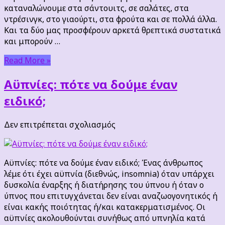
καταναλώνουμε στα σάντουιτς, σε σαλάτες, στα
ντρέσινγκ, στο γιαούρτι, στα φρούτα και σε πολλά άλλα.
Και τα δύο μας προσφέρουν αρκετά θρεπτικά συστατικά
και μπορούν …
Read More »
Aϋπνίες: πότε να δούμε έναν
ειδικό;
στο
Δεν επιτρέπεται σχολιασμός
Aϋπνίες:
πότε
να
Aϋπνίες: πότε να δούμε έναν ειδικό; Ένας άνθρωπος
δούμε
λέμε ότι έχει αϋπνία (διεθνώς, insomnia) όταν υπάρχει
έναν
δυσκολία έναρξης ή διατήρησης του ύπνου ή όταν ο
ειδικό;
ύπνος που επιτυγχάνεται δεν είναι αναζωογονητικός ή
είναι κακής ποιότητας ή/και κατακερματισμένος. Οι
αϋπνίες ακολουθούνται συνήθως από υπνηλία κατά