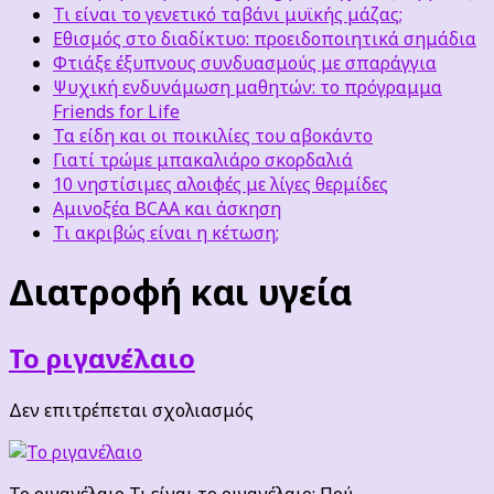
Τι είναι το γενετικό ταβάνι μυϊκής μάζας;
Εθισμός στο διαδίκτυο: προειδοποιητικά σημάδια
Φτιάξε έξυπνους συνδυασμούς με σπαράγγια
Ψυχική ενδυνάμωση μαθητών: το πρόγραμμα
Friends for Life
Τα είδη και οι ποικιλίες του αβοκάντο
Γιατί τρώμε μπακαλιάρο σκορδαλιά
10 νηστίσιμες αλοιφές με λίγες θερμίδες
Αμινοξέα BCAA και άσκηση
Τι ακριβώς είναι η κέτωση;
Διατροφή και υγεία
Το ριγανέλαιο
στο
Δεν επιτρέπεται σχολιασμός
Το
ριγανέλαιο
Το ριγανέλαιο Τι είναι το ριγανέλαιο; Πού