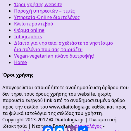
‘Οροι χρήσης website
Παροχή υπηρεσιών – τιμές
Υπηρεσία-Online διαιτολόγος
Κλείστε ραντεβού
Φόρμα online
Infographics
Δίαιτα για νηστεία: σχεδιάστε το νηστίσιμο
διαιτολόγιο που σας ταιριάζει!
Vegan-vegetarian πλάνο διατροφής!
Home
Όροι χρήσης
Απαγορεύεται οποιαδήποτε αναδημοσίευση άρθρου που
δεν τηρεί τους όρους χρήσης του website, χωρίς
παρουσία ενεργού link από το αναδημοσιευμένο άρθρο
προς την σελίδα του www.diaitologia.gr, καθώς και προς
τα φιλικά ιστολόγια της σελίδας του χρήστη.
Copyright 2013-2017 © Diaitologia.gr | Πνευματική
ιδιοκτησία | Νεστορή Βασιλική
Διαιτολόγος
-
Facebook
Messenger
Viber
Μοιραστείτε