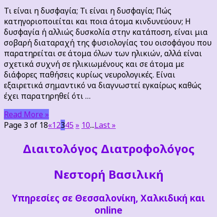
η
Τι είναι η δυσφαγία; Τι είναι η δυσφαγία; Πώς
δυσφαγία;
κατηγοριοποιείται και ποια άτομα κινδυνεύουν; Η
δυσφαγία ή αλλιώς δυσκολία στην κατάποση, είναι μια
σοβαρή διαταραχή της φυσιολογίας του οισοφάγου που
παρατηρείται σε άτομα όλων των ηλικιών, αλλά είναι
σχετικά συχνή σε ηλικιωμένους και σε άτομα με
διάφορες παθήσεις κυρίως νευρολογικές. Είναι
εξαιρετικά σημαντικό να διαγνωστεί εγκαίρως καθώς
έχει παρατηρηθεί ότι …
Read More »
Page 3 of 18
«
1
2
3
4
5
»
10
...
Last »
Διαιτoλόγος Διατροφολόγος
Νεστορή Βασιλική
Υπηρεσίες σε Θεσσαλονίκη, Χαλκιδική και
online