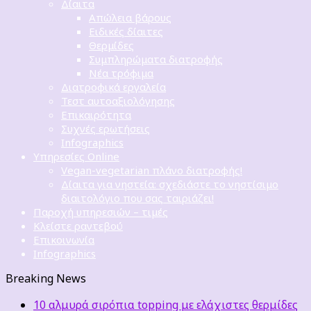
Δίαιτα
Απώλεια βάρους
Ειδικές δίαιτες
Θερμίδες
Συμπληρώματα διατροφής
Νέα τρόφιμα
Διατροφικά εργαλεία
Τεστ αυτοαξιολόγησης
Επικαιρότητα
Συχνές ερωτήσεις
Infographics
Υπηρεσίες Online
Vegan-vegetarian πλάνο διατροφής!
Δίαιτα για νηστεία: σχεδιάστε το νηστίσιμο
διαιτολόγιο που σας ταιριάζει!
Παροχή υπηρεσιών – τιμές
Κλείστε ραντεβού
Επικοινωνία
Infographics
Breaking News
10 αλμυρά σιρόπια topping με ελάχιστες θερμίδες