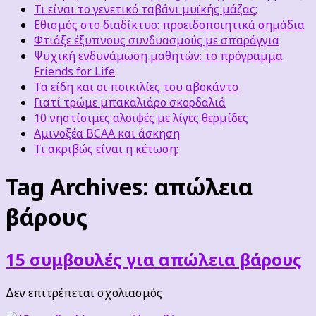
Τι είναι το γενετικό ταβάνι μυϊκής μάζας;
Εθισμός στο διαδίκτυο: προειδοποιητικά σημάδια
Φτιάξε έξυπνους συνδυασμούς με σπαράγγια
Ψυχική ενδυνάμωση μαθητών: το πρόγραμμα
Friends for Life
Τα είδη και οι ποικιλίες του αβοκάντο
Γιατί τρώμε μπακαλιάρο σκορδαλιά
10 νηστίσιμες αλοιφές με λίγες θερμίδες
Αμινοξέα BCAA και άσκηση
Τι ακριβώς είναι η κέτωση;
Tag Archives:
απώλεια
βάρους
15 συμβουλές για απώλεια βάρους
στο
Δεν επιτρέπεται σχολιασμός
15