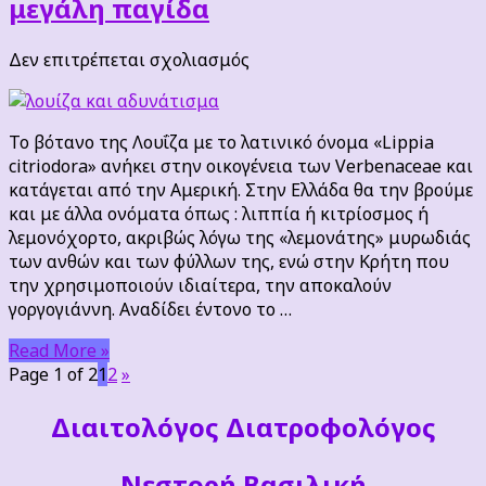
μεγάλη παγίδα
στο
Δεν επιτρέπεται σχολιασμός
Λουΐζα
και
αδυνάτισμα
Το βότανο της Λουΐζα με το λατινικό όνομα «Lippia
:
citriodora» ανήκει στην οικογένεια των Verbenaceae και
μια
κατάγεται από την Αμερική. Στην Ελλάδα θα την βρούμε
μεγάλη
και με άλλα ονόματα όπως : λιππία ή κιτρίοσμος ή
παγίδα
λεμονόχορτο, ακριβώς λόγω της «λεμονάτης» μυρωδιάς
των ανθών και των φύλλων της, ενώ στην Κρήτη που
την χρησιμοποιούν ιδιαίτερα, την αποκαλούν
γοργογιάννη. Αναδίδει έντονο το …
Read More »
Page 1 of 2
1
2
»
Διαιτoλόγος Διατροφολόγος
Νεστορή Βασιλική