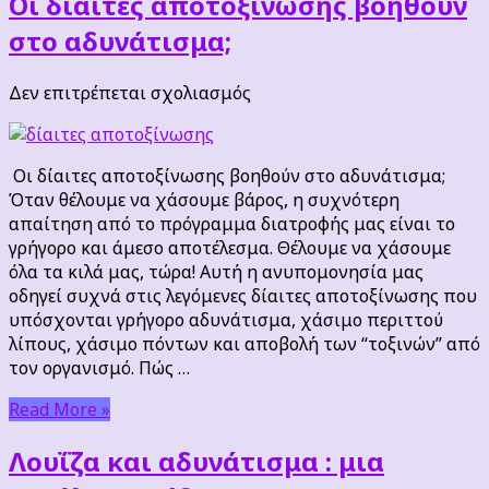
Οι δίαιτες αποτοξίνωσης βοηθούν
στο αδυνάτισμα;
στο
Δεν επιτρέπεται σχολιασμός
Οι
δίαιτες
αποτοξίνωσης
Οι δίαιτες αποτοξίνωσης βοηθούν στο αδυνάτισμα;
βοηθούν
Όταν θέλουμε να χάσουμε βάρος, η συχνότερη
στο
απαίτηση από το πρόγραμμα διατροφής μας είναι το
αδυνάτισμα;
γρήγορο και άμεσο αποτέλεσμα. Θέλουμε να χάσουμε
όλα τα κιλά μας, τώρα! Αυτή η ανυπομονησία μας
οδηγεί συχνά στις λεγόμενες δίαιτες αποτοξίνωσης που
υπόσχονται γρήγορο αδυνάτισμα, χάσιμο περιττού
λίπους, χάσιμο πόντων και αποβολή των “τοξινών” από
τον οργανισμό. Πώς …
Read More »
Λουΐζα και αδυνάτισμα : μια