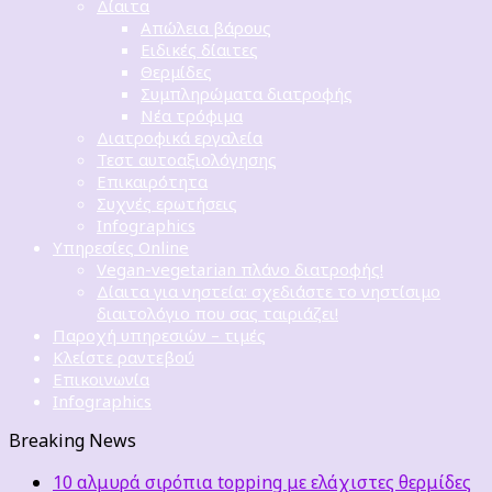
Δίαιτα
Απώλεια βάρους
Ειδικές δίαιτες
Θερμίδες
Συμπληρώματα διατροφής
Νέα τρόφιμα
Διατροφικά εργαλεία
Τεστ αυτοαξιολόγησης
Επικαιρότητα
Συχνές ερωτήσεις
Infographics
Υπηρεσίες Online
Vegan-vegetarian πλάνο διατροφής!
Δίαιτα για νηστεία: σχεδιάστε το νηστίσιμο
διαιτολόγιο που σας ταιριάζει!
Παροχή υπηρεσιών – τιμές
Κλείστε ραντεβού
Επικοινωνία
Infographics
Breaking News
10 αλμυρά σιρόπια topping με ελάχιστες θερμίδες