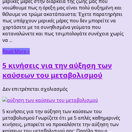
μερικές μέρες στην διάρκεια της ζωής μας που
αύξηση
νοιώθουμε πως η όρεξη μας είναι πολύ αυξημένη και
της
θέλουμε να τρώμε ακατάπαυστα; Έχετε παρατηρήσει
όρεξης
πως υπάρχουν μερικές μέρες που δεν μπορείτε να
μας
χορτάσετε με τα συνηθισμένα γεύματα που
καταναλώνετε και πως τσιμπολογάτε συνέχεια χωρίς
να …
Read More »
5 κινήσεις για την αύξηση των
καύσεων του μεταβολισμού
στο
Δεν επιτρέπεται σχολιασμός
5
κινήσεις
για
5 κινήσεις για την αύξηση των καύσεων του
την
μεταβολισμού Γνωρίζετε ότι με 5 απλές καθημερινές
αύξηση
κινήσεις, μπορείτε να προκαλέσετε την αύξηση των
των
καύσεων του μεταβολισμού σας; Παρόλο που ο