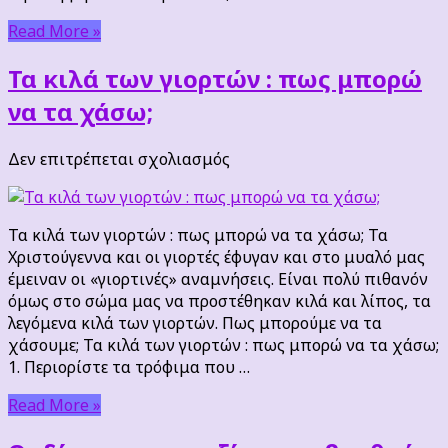
να
μην
Read More »
νοσήσω
σύντομα;
Τα κιλά των γιορτών : πως μπορώ
να τα χάσω;
στο
Δεν επιτρέπεται σχολιασμός
Τα
κιλά
των
Τα κιλά των γιορτών : πως μπορώ να τα χάσω; Τα
γιορτών
Χριστούγεννα και οι γιορτές έφυγαν και στο μυαλό μας
:
έμειναν οι «γιορτινές» αναμνήσεις. Είναι πολύ πιθανόν
πως
όμως στο σώμα μας να προστέθηκαν κιλά και λίπος, τα
μπορώ
λεγόμενα κιλά των γιορτών. Πως μπορούμε να τα
να
χάσουμε; Τα κιλά των γιορτών : πως μπορώ να τα χάσω;
τα
1. Περιορίστε τα τρόφιμα που …
χάσω;
Read More »