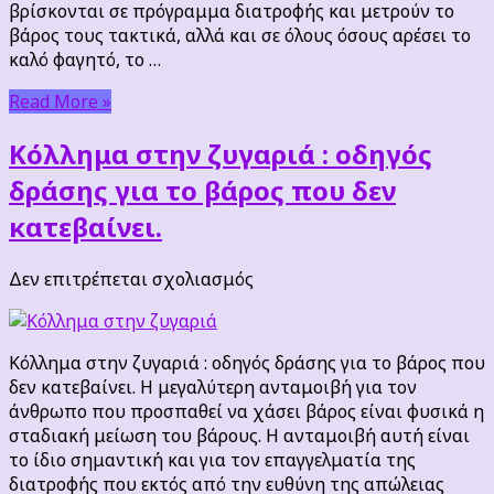
βρίσκονται σε πρόγραμμα διατροφής και μετρούν το
Πάσχα
βάρος τους τακτικά, αλλά και σε όλους όσους αρέσει το
καλό φαγητό, το …
Read More »
Κόλλημα στην ζυγαριά : οδηγός
δράσης για το βάρος που δεν
κατεβαίνει.
στο
Δεν επιτρέπεται σχολιασμός
Κόλλημα
στην
ζυγαριά
Κόλλημα στην ζυγαριά : οδηγός δράσης για το βάρος που
:
δεν κατεβαίνει. Η μεγαλύτερη ανταμοιβή για τον
οδηγός
άνθρωπο που προσπαθεί να χάσει βάρος είναι φυσικά η
δράσης
σταδιακή μείωση του βάρους. Η ανταμοιβή αυτή είναι
για
το ίδιο σημαντική και για τον επαγγελματία της
το
διατροφής που εκτός από την ευθύνη της απώλειας