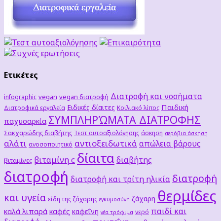
Ετικέτες
Διατροφή και νοσήματα
vegan
vegan διατροφή
infographic
Παιδική
Ειδικές δίαιτες
Διατροφικά εργαλεία
Κοιλιακό λίπος
ΣΥΜΠΛΗΡΏΜΑΤΑ ΔΙΑΤΡΟΦΗΣ
παχυσαρκία
Σακχαρώδης διαβήτης
Τεστ αυτοαξιολόγησης
άσκηση
αερόβια άσκηση
αλάτι
αντιοξειδωτικά
απώλεια βάρους
ανοσοποιητικό
δίαιτα
βιταμίνη c
διαβήτης
βιταμίνες
διατροφή
διατροφή
διατροφή και τρίτη ηλικία
θερμίδες
και υγεία
ζάχαρη
είδη της ζάχαρης
εγκυμοσύνη
παιδί και
καλά λιπαρά
καφές
καφεΐνη
νερό
νέα τρόφιμα