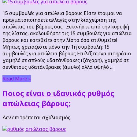
συμβουλές
για
15 συμβουλές για απώλεια βάρους Είστε έτοιμοι να
απώλεια
πραγματοποιήσετε αλλαγές στην διαχείριση της
βάρους
απώλειας του βάρους σας; Ξεκινήστε από την κορυφή
της λίστας, ακολουθήστε τις 15 συμβουλές για απώλεια
βάρους και κατεβείτε στην λίστα όσο επιθυμείτε!
Μήπως χρειάζεστε μόνο την 1η συμβουλή; 15
συμβουλές για απώλεια βάρους Επιλέξτε ένα σιτηρέσιο
χαμηλό σε απλούς υδατάνθρακες (ζάχαρη), χαμηλό σε
σύνθετους υδατάνθρακες (άμυλο) αλλά υψηλό …
Read More »
Ποιος είναι ο ιδανικός ρυθμός
απώλειας βάρους;
στο
Δεν επιτρέπεται σχολιασμός
Ποιος
είναι