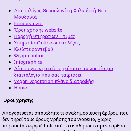
Διαιτολόγος Θεσσαλονίκη-Χαλκιδική-Νέα
Μουδανιά
Επικοινωνία
‘Οροι χρήσης website
Παροχή υπηρεσιών – τιμές
Υπηρεσία-Online διαιτολόγος
Κλείστε ραντεβού
Φόρμα online
Infographics
Δίαιτα για νηστεία: σχεδιάστε το νηστίσιμο
διαιτολόγιο που σας ταιριάζει!
Vegan-vegetarian πλάνο διατροφής!
Home
Όροι χρήσης
Απαγορεύεται οποιαδήποτε αναδημοσίευση άρθρου που
δεν τηρεί τους όρους χρήσης του website, χωρίς
παρουσία ενεργού link από το αναδημοσιευμένο άρθρο