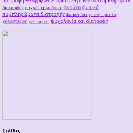
διατροφή
πρωτεΐνη
συνθετικά συμπληρώματα
πλήρης πρωτεΐνη
φρούτα
φυσικά
συχνές ερωτήσεις
διατροφής
συμπληρώματα διατροφής
φυτικές ίνες
φυτική πρωτείνη
ψυχολογία και διατροφή
χοληστερίνη
χοληστερόλη
Σελίδες