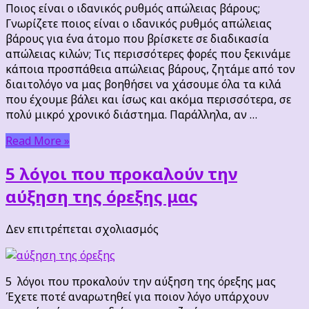
ο
Ποιος είναι ο ιδανικός ρυθμός απώλειας βάρους;
ιδανικός
Γνωρίζετε ποιος είναι ο ιδανικός ρυθμός απώλειας
ρυθμός
βάρους για ένα άτομο που βρίσκετε σε διαδικασία
απώλειας
απώλειας κιλών; Τις περισσότερες φορές που ξεκινάμε
βάρους;
κάποια προσπάθεια απώλειας βάρους, ζητάμε από τον
διαιτολόγο να μας βοηθήσει να χάσουμε όλα τα κιλά
που έχουμε βάλει και ίσως και ακόμα περισσότερα, σε
πολύ μικρό χρονικό διάστημα. Παράλληλα, αν …
Read More »
5 λόγοι που προκαλούν την
αύξηση της όρεξης μας
στο
Δεν επιτρέπεται σχολιασμός
5
λόγοι
που
5 λόγοι που προκαλούν την αύξηση της όρεξης μας
προκαλούν
Έχετε ποτέ αναρωτηθεί για ποιον λόγο υπάρχουν
την