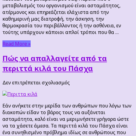
καύσεων
μεταβολισμός του οργανισμού είναι ασταμάτητος,
του
ατέρμονος και επηρεάζεται ελάχιστα από την
μεταβολισμού
καθημερινή μας διατροφή, την άσκηση, την
θερμοκρασία του περιβάλλοντος ή την ασθένεια, εν
τούτης υπάρχουν κάποιοι απλοί τρόποι που θα …
Read More »
Πώς να απαλλαγείτε από τα
περιττά κιλά του Πάσχα
στο
Δεν επιτρέπεται σχολιασμός
Πώς
να
απαλλαγείτε
Εάν ανήκετε στην μερίδα των ανθρώπων που λόγω των
από
διακοπών είδαν το βάρος τους να αυξάνεται
τα
ασταμάτητα, καλό είναι να μεριμνήσετε γρήγορα ώστε
περιττά
να τα χάσετε άμεσα. Τα περιττά κιλά του Πάσχα είναι
κιλά
ένα συνηθισμένο πρόβλημα ιδίως σε ανθρώπους που
του