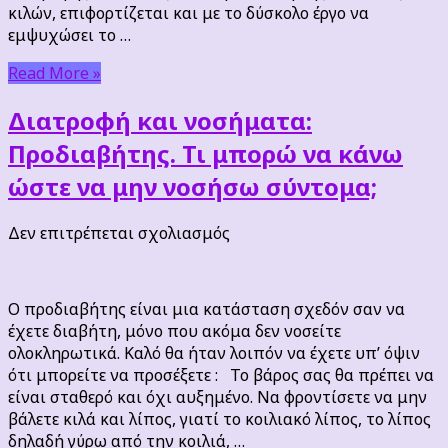
βάρος
κιλών, επιφορτίζεται και με το δύσκολο έργο να
που
εμψυχώσει το …
δεν
κατεβαίνει.
Read More »
Διατροφή και νοσήματα:
Προδιαβήτης. Τι μπορώ να κάνω
ώστε να μην νοσήσω σύντομα;
στο
Δεν επιτρέπεται σχολιασμός
Διατροφή
και
νοσήματα:
Ο προδιαβήτης είναι μια κατάσταση σχεδόν σαν να
Προδιαβήτης.
έχετε διαβήτη, μόνο που ακόμα δεν νοσείτε
Τι
ολοκληρωτικά. Καλό θα ήταν λοιπόν να έχετε υπ’ όψιν
μπορώ
ότι μπορείτε να προσέξετε : Το βάρος σας θα πρέπει να
να
είναι σταθερό και όχι αυξημένο. Να φροντίσετε να μην
κάνω
βάλετε κιλά και λίπος, γιατί το κοιλιακό λίπος, το λίπος
ώστε
δηλαδή γύρω από την κοιλιά, …