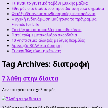
Τι είναι το γενετικό ταβάνι μυϊκής μάζας;
Εθισμός στο διαδίκτυο: προειδοποιητικά σημάδια
Φτιάξε έξυπνους συνδυασμούς με σπαράγγια
Ψυχική ενδυνάμωση μαθητών: το πρόγραμμα
Friends for Life
Τα είδη και οι ποικιλίες του αβοκάντο
Γιατί τρώμε μπακαλιάρο σκορδαλιά
10 νηστίσιμες αλοιφές με λίγες θερμίδες
Αμινοξέα BCAA και άσκηση
Τι ακριβώς είναι η κέτωση;
Tag Archives:
διατροφή
7 λάθη στην δίαιτα
στο
Δεν επιτρέπεται σχολιασμός
7
λάθη
στην
7 λάθη στην δίαιτα Εάν διαβάσετε το παρακάτω άρθρο