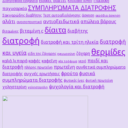
Παιδική
Ειδικές δίαιτες
Διατροφικά εργαλεία
Κοιλιακό λίπος
ΣΥΜΠΛΗΡΏΜΑΤΑ ΔΙΑΤΡΟΦΗΣ
παχυσαρκία
Σακχαρώδης διαβήτης
Τεστ αυτοαξιολόγησης
άσκηση
αερόβια άσκηση
αλάτι
αντιοξειδωτικά
απώλεια βάρους
ανοσοποιητικό
δίαιτα
βιταμίνη c
διαβήτης
βιταμίνες
διατροφή
διατροφή
διατροφή και τρίτη ηλικία
θερμίδες
και υγεία
ζάχαρη
είδη της ζάχαρης
εγκυμοσύνη
παιδί και
καλά λιπαρά
καφές
καφεΐνη
νερό
νέα τρόφιμα
διατροφή
πρωτεΐνη
συνθετικά συμπληρώματα
πλήρης πρωτεΐνη
φρούτα
φυσικά
συχνές ερωτήσεις
διατροφής
συμπληρώματα διατροφής
φυτικές ίνες
φυτική πρωτείνη
ψυχολογία και διατροφή
χοληστερίνη
χοληστερόλη