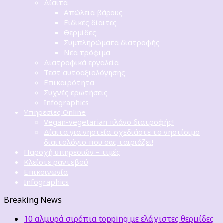
Δίαιτα
Απώλεια βάρους
Ειδικές δίαιτες
Θερμίδες
Συμπληρώματα διατροφής
Νέα τρόφιμα
Διατροφικά εργαλεία
Τεστ αυτοαξιολόγησης
Επικαιρότητα
Συχνές ερωτήσεις
Infographics
Υπηρεσίες Online
Vegan-vegetarian πλάνο διατροφής!
Δίαιτα για νηστεία: σχεδιάστε το νηστίσιμο
διαιτολόγιο που σας ταιριάζει!
Παροχή υπηρεσιών – τιμές
Κλείστε ραντεβού
Επικοινωνία
Infographics
Breaking News
10 αλμυρά σιρόπια topping με ελάχιστες θερμίδες