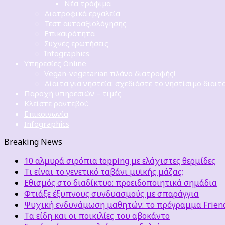
Νέα τρόφιμα
Διατροφικά εργαλεία
Τεστ αυτοαξιολόγησης
Επικαιρότητα
Συχνές ερωτήσεις
Infographics
Υπηρεσίες Online
Vegan-vegetarian πλάνο διατροφής!
Δίαιτα για νηστεία: σχεδιάστε το νηστίσιμο διαιτ
Παροχή υπηρεσιών – τιμές
Κλείστε ραντεβού
Επικοινωνία
Infographics
Breaking News
10 αλμυρά σιρόπια topping με ελάχιστες θερμίδες
Τι είναι το γενετικό ταβάνι μυϊκής μάζας;
Εθισμός στο διαδίκτυο: προειδοποιητικά σημάδια
Φτιάξε έξυπνους συνδυασμούς με σπαράγγια
Ψυχική ενδυνάμωση μαθητών: το πρόγραμμα Friends
Τα είδη και οι ποικιλίες του αβοκάντο