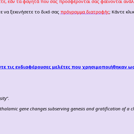
ε, εάν τα φαγητά που σας προσφέρονται σας φαίνονται ανάλα
ε να ξεκινήσετε το δικό σας
πρόγραμμα διατροφής
; Κάντε κλι
τε τις ενδιαφέρουσες μελέτες που χρησιμοποιήθηκαν ως
sity
“.
thalamic gene changes subserving genesis and gratification of a cla