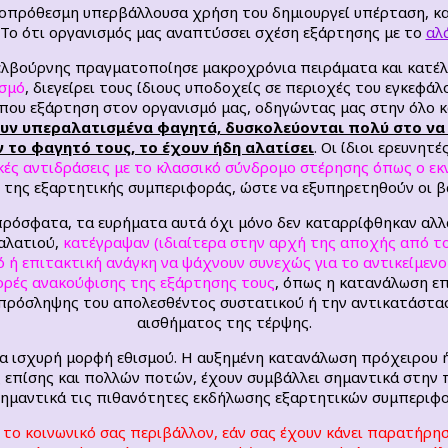
κροπρόθεσμη υπερβάλλουσα χρήση του δημιουργεί υπέρταση, 
 Το ότι οργανισμός μας αναπτύσσει σχέση εξάρτησης με το
αλ
Μελβούρνης πραγματοποίησε μακροχρόνια πειράματα και κατέ
ισμό
, διεγείρει τους ίδιους υποδοχείς σε περιοχές του εγκεφάλ
τύπου εξάρτηση στον οργανισμό μας, οδηγώντας μας στην όλο 
ουν υπεραλατισμένα φαγητά, δυσκολεύονται πολύ στο να
το φαγητό τους, το έχουν ήδη αλατίσει
. Οι ίδιοι ερευνητ
κές αντιδράσεις με το κλασσικό σύνδρομο στέρησης όπως ο εκ
η της εξαρτητικής συμπεριφοράς, ώστε να εξυπηρετηθούν οι β
 πρόσφατα, τα ευρήματα αυτά όχι μόνο δεν καταρρίφθηκαν αλ
αλατιού,
κατέγραψαν (ιδιαίτερα στην αρχή της αποχής από το
ό ή επιτακτική ανάγκη να ψάχνουν συνεχώς για το αντικείμενο
ορές ανακούφισης της εξάρτησης τους
, όπως η κατανάλωση επ
πρόσληψης του απολεσθέντος συστατικού ή την αντικατάσταση
αισθήματος της τέρψης.
ια ισχυρή μορφή εθισμού. Η αυξημένη κατανάλωση πρόχειρου 
 επίσης και πολλών ποτών, έχουν συμβάλλει σημαντικά στην
σημαντικά τις πιθανότητες εκδήλωσης εξαρτητικών συμπεριφ
 το κοινωνικό σας περιβάλλον, εάν σας έχουν κάνει παρατήρησ