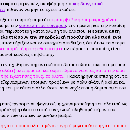
κατακράτηση υγρών, συμφόρηση και
καρδιαγγειακά
άτι
πιθανόν να μην το έχετε ακούσει.
ληξε στο συμπέρασμα ότι
η υπερβολική και μακροχρόνια
ου με την
νικοτίνη του τσιγάρου
,
την ηρωίνη και την κοκαΐνη
και περισσότερη κατανάλωση του αλατιού.
Η έρευνα αυτή
 ελαττώσουν την υπερβολική πρόσληψη αλατιού, ενώ
ές υποστήριξαν και εν συνεχεία απέδειξαν, ότι όταν τα άτομα
νευρισμός ή η ευερεθιστότητα
, αντιδράσεις οι οποίες είναι
ασικοί κανόνες επιβίωσης.
λά ενισχύθηκαν σημαντικά από διαπιστώσεις πως άτομα που
 αλάτι) αντιδράσεις και συμπτώματα ναυτίας κατά την ώρα
 της εξάρτησης τους, το αλάτι.
Παρατηρήθηκε επίσης ότι τα
εξεργασμένων έτοιμων τροφίμων με πολύ αλάτι ή ακόμα και
 του με κάποιο άλλο ώστε να συνεχίζεται η δημιουργία του
ή επεξεργασμένου φαγητού, η χρησιμοποίηση του αλατιού ως
 πρόσληψη αλατιού από τον γενικό πληθυσμό πέραν του
ορών των ατόμων σε μεγάλο βαθμό.
η για το πόσο αλατισμένα φαγητά μαγειρεύετε ή για το πόσο