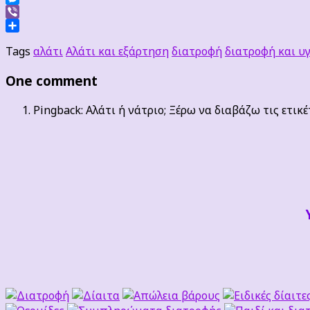
Messenger
Viber
Μοιραστείτε
Tags
αλάτι
Αλάτι και εξάρτηση
διατροφή
διατροφή και υγ
One comment
Pingback: Αλάτι ή νάτριο; Ξέρω να διαβάζω τις ετικέ