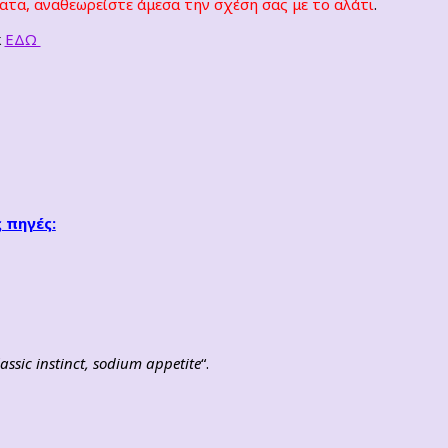
τα, αναθεωρείστε άμεσα την σχέση σας με το αλάτι
.
κ
ΕΔΩ
 πηγές:
ssic instinct, sodium appetite
“.