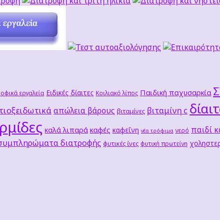
Παιδική παχυσαρκία
Ειδικές δίαιτες
οφικά εργαλεία
Κοιλιακό λίπος
δίαι
τιοξειδωτικά
βιταμίνη c
απώλεια βάρους
βιταμίνες
ρμίδες
παιδί κ
καλά λιπαρά
καφές
καφεΐνη
νερό
νέα τρόφιμα
 συμπληρώματα διατροφής
χοληστερ
φυτικές ίνες
φυτική πρωτείνη