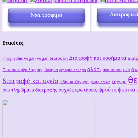
Ετικέτες
Διατροφή και νοσήματα
vegan
vegan διατροφή
infographic
Διατρ
αλάτι
αν
Τεστ αυτοαξιολόγησης
άσκηση
ανοσοποιητικό
αερόβια άσκηση
θε
διατροφή και υγεία
ζάχαρη
είδη της ζάχαρης
εγκυμοσύνη
φρούτα
φυσικά
συχνές ερωτήσεις
συμπληρώματα διατροφής