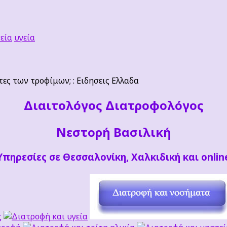
εία
υγεία
τες των τροφίμων; : Ειδησεις Ελλαδα
Διαιτoλόγος Διατροφολόγος
Νεστορή Βασιλική
Υπηρεσίες σε Θεσσαλονίκη, Χαλκιδική και onlin