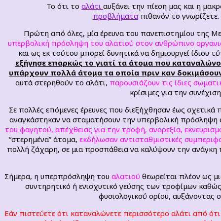
Το ότι το
αλάτι
αυξάνει την πίεση μας και η μα
προβλήματα
πιθανόν το γνωρίζετε.
Πρώτη από όλες, μία έρευνα του πανεπιστημίου της 
υπερβολική πρόσληψη του αλατιού στον ανθρώπινο οργαν
και ως εκ τούτου μπορεί δυνητικά να δημιουργεί ίδιου 
εξήγησε επαρκώς το γιατί τα άτομα που καταναλών
υπάρχουν πολλά άτομα τα οποία πριν καν δοκιμάσουν 
αυτά στερηθούν το αλάτι,
παρουσιάζουν τις ίδιες σωματι
κρίσιμες για την συνέχισ
Σε πολλές επόμενες έρευνες που διεξήχθησαν έως σχετικά
αναγκάστηκαν να σταματήσουν την υπερβολική πρόσληψη 
του φαγητού, απέχθειας για την τροφή, ανορεξία, εκνευρισμ
“στερημένα” άτομα,
εκδήλωσαν αντισταθμιστικές συμπεριφ
πολλή ζάχαρη, σε μια προσπάθεια να καλύψουν την ανάγκη 
Σήμερα, η υπερπρόσληψη του
αλατιού
θεωρείται πλέον ως μ
συντηρητικό ή ενισχυτικό γεύσης των τροφίμων καθώς
φυσιολογικού ορίου, αυξάνοντας 
Εάν πιστεύετε ότι καταναλώνετε περισσότερο αλάτι από ότι