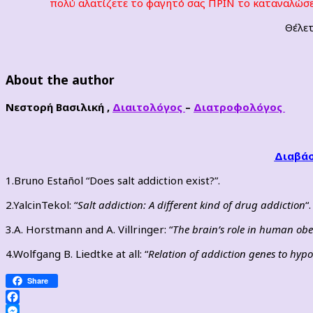
πολύ αλατίζετε το φαγητό σας ΠΡΙΝ το καταναλώσετ
Θέλετ
About the author
Νεστορή Βασιλική ,
Διαιτολόγος
–
Διατροφολόγος
Διαβάσ
1.Bruno Estañol “Does salt addiction exist?”.
2.
Yalcin
Tekol
: “
Salt addiction: A different kind of drug addiction
“.
3.
A. Horstmann
and
A. Villringer: “
The brain’s role in human obe
4.Wolfgang B. Liedtke at all: “
Relation of addiction genes to hypo
Share
Facebook