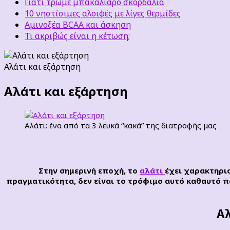
Γιατί τρώμε μπακαλιάρο σκορδαλιά
10 νηστίσιμες αλοιφές με λίγες θερμίδες
Αμινοξέα BCAA και άσκηση
Τι ακριβώς είναι η κέτωση;
Αλάτι και εξάρτηση
Αλάτι και εξάρτηση
Αλάτι: ένα από τα 3 λευκά “κακά” της διατροφής μας
Στην σημερινή εποχή, το
αλάτι
έχει χαρακτηρισ
πραγματικότητα, δεν είναι το τρόφιμο αυτό καθαυτό π
Αλ