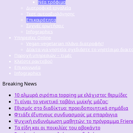
Νέα τρόφιμα
Διατροφικά εργαλεία
Τεστ αυτοαξιολόγησης
Επικαιρότητα
Συχνές ερωτήσεις
Infographics
Υπηρεσίες Online
Vegan-vegetarian πλάνο διατροφής!
Δίαιτα για νηστεία: σχεδιάστε το νηστίσιμο διαιτ
Παροχή υπηρεσιών – τιμές
Κλείστε ραντεβού
Επικοινωνία
Infographics
Breaking News
10 αλμυρά σιρόπια topping με ελάχιστες θερμίδες
Τι είναι το γενετικό ταβάνι μυϊκής μάζας;
Εθισμός στο διαδίκτυο: προειδοποιητικά σημάδια
Φτιάξε έξυπνους συνδυασμούς με σπαράγγια
Ψυχική ενδυνάμωση μαθητών: το πρόγραμμα Friends
Τα είδη και οι ποικιλίες του αβοκάντο