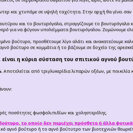
ντερ και χτυπάμε σε υψηλή ταχύτητα. Στην αρχή θα γίνει σαν σ
υτύρου και το βουτυρόγαλα, στραγγίζουμε το βουτυρόγαλα κ
νερό για να φύγουν υπολείμματα βουτυρόγαλου. Ζυμώνουμε ελ
σμένο βούτυρο, προσθέτουμε λίγο αλάτι και ανακατεύουμε καλ
αγνό βούτυρο σε κομμάτια ή το βάζουμε σε δοχείο της αρεσκεί
 είναι η κύρια σύσταση του σπιτικού αγνού βουτ
%
. Αποτελείται από τριγλυκερίδια λιπαρών οξέων, με ποικιλία
άνουν:
 μικρές ποσότητες φωσφολιπιδίων και χοληστερόλης.
ό βούτυρο, το οποίο δεν περιέχει πρόσθετα ή άλλα φυτικ
τικό αγνό βούτυρο ή το αγνό βούτυτρο των βιοτεχνιών θεωρείτ