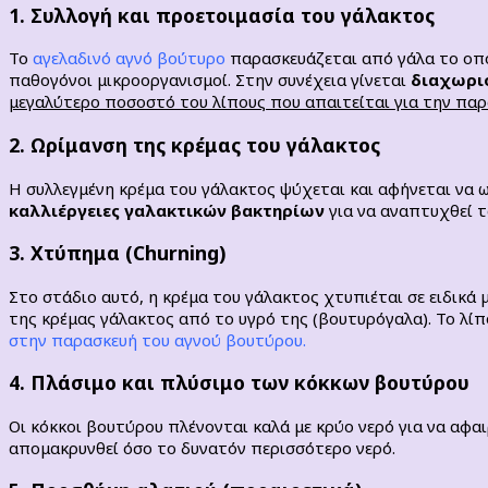
1. Συλλογή και προετοιμασία του γάλακτος
Το
αγελαδινό αγνό βούτυρο
παρασκευάζεται από γάλα το οπο
παθογόνοι μικροοργανισμοί. Στην συνέχεια γίνεται
διαχωρισ
μεγαλύτερο ποσοστό του λίπους που απαιτείται για την πα
2. Ωρίμανση της κρέμας του γάλακτος
Η συλλεγμένη κρέμα του γάλακτος ψύχεται και αφήνεται να ω
καλλιέργειες γαλακτικών βακτηρίων
για να αναπτυχθεί τ
3. Χτύπημα (Churning)
Στο στάδιο αυτό, η κρέμα του γάλακτος χτυπιέται σε ειδικά
της κρέμας γάλακτος από το υγρό της (βουτυρόγαλα). Το λ
στην παρασκευή του αγνού βουτύρου.
4. Πλάσιμο και πλύσιμο των κόκκων βουτύρου
Οι κόκκοι βουτύρου πλένονται καλά με κρύο νερό για να αφ
απομακρυνθεί όσο το δυνατόν περισσότερο νερό.