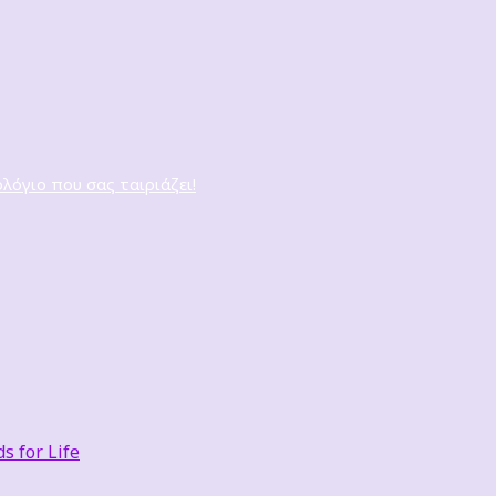
ολόγιο που σας ταιριάζει!
 for Life