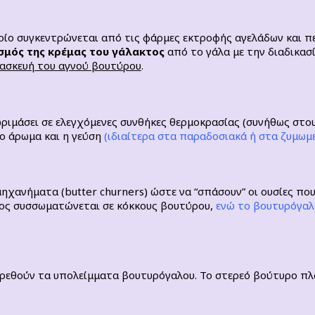
ίο συγκεντρώνεται από τις φάρμες εκτροφής αγελάδων και π
μός της κρέμας του γάλακτος
από το γάλα με την διαδικασ
ρασκευή του αγνού βουτύρου
.
ριμάσει σε ελεγχόμενες συνθήκες θερμοκρασίας (συνήθως στου
ο άρωμα και η γεύση
(ιδιαίτερα στα παραδοσιακά ή στα ζυμωμ
 μηχανήματα (butter churners) ώστε να “σπάσουν” οι ουσίες π
ίπος συσσωματώνεται σε κόκκους βουτύρου,
ενώ το βουτυρόγαλα
αιρεθούν τα υπολείμματα βουτυρόγαλου. Το στερεό βούτυρο πλ