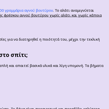
100 γραμμάρια αγνού βουτύρου
. Το αλάτι αναμιγνύεται
ς φρέσκου αγνού βουτύρου χωρίς αλάτι και χωρίς κάποια
ίες για να διατηρηθεί η ποιότητά του, μέχρι την τεκλική
στο σπίτι;
πλή και απαιτεί βασικά υλικά και λίγη υπομονή. Τα βήματα
ώσει. Το βήμα είναι προαιρετικό και προσδίδει καλύτερη