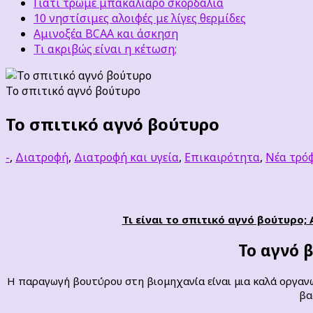
Γιατί τρώμε μπακαλιάρο σκορδαλιά
10 νηστίσιμες αλοιφές με λίγες θερμίδες
Αμινοξέα BCAA και άσκηση
Τι ακριβώς είναι η κέτωση;
Το σπιτικό αγνό βούτυρο
Το σπιτικό αγνό βούτυρο
-
,
Διατροφή
,
Διατροφή και υγεία
,
Επικαιρότητα
,
Νέα τρό
Τι είναι το σπιτικό αγνό βούτυρο;
Το αγνό 
Η παραγωγή βουτύρου στη βιομηχανία είναι μια καλά οργανω
βα