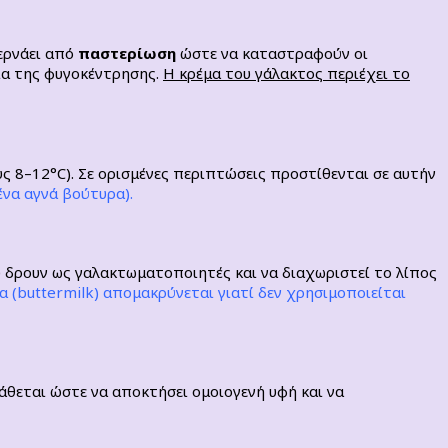
ερνάει από
παστερίωση
ώστε να καταστραφούν οι
ία της φυγοκέντρησης.
Η κρέμα του γάλακτος περιέχει το
ς 8–12°C). Σε ορισμένες περιπτώσεις προστίθενται σε αυτήν
ένα αγνά βούτυρα).
ου δρουν ως γαλακτωματοποιητές και να διαχωριστεί το λίπος
 (buttermilk) απομακρύνεται γιατί δεν χρησιμοποιείται
άθεται ώστε να αποκτήσει ομοιογενή υφή και να