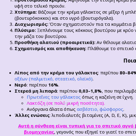
υφή στο τελικό προιόν.
Χτύπημα:
Βάζουμε την κρέμα γάλακτος σε μίξερ ή μπλέ
(βουτυρόκοκκοι) και στο υγρό (βουτυρόγαλα).
Διαχωρισμός:
Όταν σχηματιστούν πια τα κομμάτια βο
Πλύσιμο:
Ξεπλένουμε τους κόκκους βουτύρου με κρύο 
την μάζα του βουτύρου.
Προσθήκη αλατιού (προαιρετικά):
Αν θέλουμε αλατι
Σχηματισμός και αποθήκευση:
Πλάθουμε το σπιτικό 
Ποια
Λίπος από την κρέμα του γάλακτος
: περίπου
80–84
οξέων (παλμιτικό, στεατικό, ολεϊκό)
.
Νερό
: περίπου
16%
.
Στερεά μη λιπαρά
: περίπου
0,03–1,8%
, που περιλαμβ
Πρωτεΐνες του γάλακτος
όπως η καζείνη σε ίχνη.
Λακτόζη (σε πολύ μικρή ποσότητα).
Ανόργανα άλατα όπως
ασβέστιο, φώσφορος
.
Άλλες ενώσεις
: λιποδιαλυτές βιταμίνες (A, D, E, K),
Αυτή η σύνθεση είναι τυπική για το σπιτικό αγν
βιομηχανίας
, γεγονός που εξηγεί το γιατί το σπι