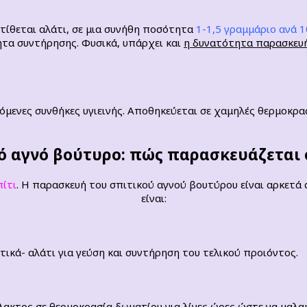
τίθεται αλάτι, σε μια συνήθη ποσότητα
1-1,5 γραμμάριο ανά 
ητα συντήρησης. Φυσικά, υπάρχει και
η δυνατότητα παρασκευή
όμενες συνθήκες υγιεινής. Αποθηκεύεται σε χαμηλές θερμοκρασ
ό αγνό βούτυρο: πώς παρασκευάζεται 
πίτι
. Η παρασκευή του σπιτικού αγνού βουτύρου είναι αρκετά α
είναι:
ικά- αλάτι για γεύση και συντήρηση του τελικού προιόντος.
ακτος σε θερμοκρασία δωματίου για λίγες ώρες ώστε να μαλακ