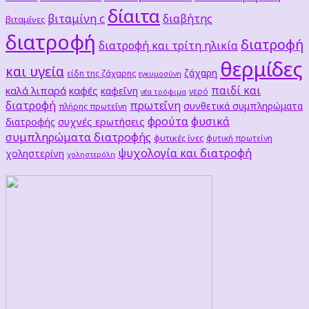
δίαιτα
βιταμίνη c
διαβήτης
βιταμίνες
διατροφή
διατροφή
διατροφή και τρίτη ηλικία
θερμίδες
και υγεία
ζάχαρη
είδη της ζάχαρης
εγκυμοσύνη
παιδί και
καλά λιπαρά
καφές
καφεΐνη
νερό
νέα τρόφιμα
διατροφή
πρωτεΐνη
συνθετικά συμπληρώματα
πλήρης πρωτεΐνη
φρούτα
φυσικά
συχνές ερωτήσεις
διατροφής
συμπληρώματα διατροφής
φυτικές ίνες
φυτική πρωτείνη
ψυχολογία και διατροφή
χοληστερίνη
χοληστερόλη