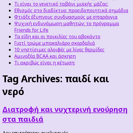
Τι είναι το γενετικό ταβάνι μυϊκής μάζας;
Εθισμός στο διαδίκτυο: προειδοποιητικά σημάδια
Φτιάξε έξυπνους συνδυασμούς με σπαράγγια
Ψυχική ενδυνάμωση μαθητών: το πρόγραμμα
Friends for Life
Τα είδη και οι ποικιλίες του αβοκάντο
Γιατί τρώμε μπακαλιάρο σκορδαλιά
10 νηστίσιμες αλοιφές με λίγες θερμίδες
Αμινοξέα BCAA και άσκηση
Τι ακριβώς είναι η κέτωση;
Tag Archives:
παιδί και
νερό
Διατροφή και νυχτερινή ενούρηση
στα παιδιά
στο
Δεν επιτρέπεται σχολιασμός