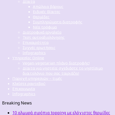
Δίαιτα
Απώλεια βάρους
Ειδικές δίαιτες
Θερμίδες
Συμπληρώματα διατροφής
Νέα τρόφιμα
Διατροφικά εργαλεία
Τεστ αυτοαξιολόγησης
Επικαιρότητα
Συχνές ερωτήσεις
Infographics
Υπηρεσίες Online
Vegan-vegetarian πλάνο διατροφής!
Δίαιτα για νηστεία: σχεδιάστε το νηστίσιμο
διαιτολόγιο που σας ταιριάζει!
Παροχή υπηρεσιών – τιμές
Κλείστε ραντεβού
Επικοινωνία
Infographics
Breaking News
10 αλμυρά σιρόπια topping με ελάχιστες θερμίδες