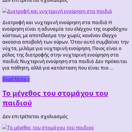
Διατροφή
και
νυχτερινή
Διατροφή και νυχτερινή ενούρηση στα παιδιά Η
ενούρηση
ενούρηση είναι η αδυναμία του ελέγχου της ουροδόχου
στα
κύστεως με αποτέλεσμα την χωρίς κανέναν έλεγχο
παιδιά
ακούσια αποβολή των ούρων. Όταν αυτό συμβαίνει την
νύχτα, μιλάμε για νυχτερινή ενούρηση. Ποιος είναι ο
ρόλος της διατροφής στην νυχτερινή ενούρηση στα
παιδιά; Νυχτερινή ενούρηση στα παιδιά Δεν πρόκειται
για πάθηση, αλλά για κατάσταση που είναι πιο …
Read More »
Το μέγεθος του στομάχου του
παιδιού
στο
Δεν επιτρέπεται σχολιασμός
Το
μέγεθος