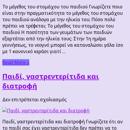
του
Το μέγεθος του στομάχου του παιδιού Γνωρίζετε ποιο
στομάχου
είναι στην πραγματικότητα το μέγεθος του στομάχου
του
του παιδιού ανάλογα με την ηλικία του; Πόσο πολύ
παιδιού
πρέπει να τρέφεται; Το μέγεθος του στομάχου του
παιδιού Η ποσότητα των γευμάτων των παιδιών
εξαρτάται από την ηλικία τους: Στην 1η ημέρα
γεννήσεως, το νεογνό μπορεί να καταναλώσει γάλα ίσο
με 1 κανονικό κεράσι γιατί …
Read More »
Παιδί, γαστρεντερίτιδα και
διατροφή
στο
Δεν επιτρέπεται σχολιασμός
Παιδί,
γαστρεντερίτιδα
και
Παιδί, γαστρεντερίτιδα και διατροφή Γνωρίζετε ότι αν
διατροφή
το παιδί σας έχει γαστρεντερίτιδα δεν πρέπει να το