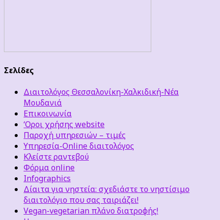
Σελίδες
Διαιτολόγος Θεσσαλονίκη-Χαλκιδική-Νέα
Μουδανιά
Επικοινωνία
‘Οροι χρήσης website
Παροχή υπηρεσιών – τιμές
Υπηρεσία-Online διαιτολόγος
Κλείστε ραντεβού
Φόρμα online
Infographics
Δίαιτα για νηστεία: σχεδιάστε το νηστίσιμο
διαιτολόγιο που σας ταιριάζει!
Vegan-vegetarian πλάνο διατροφής!