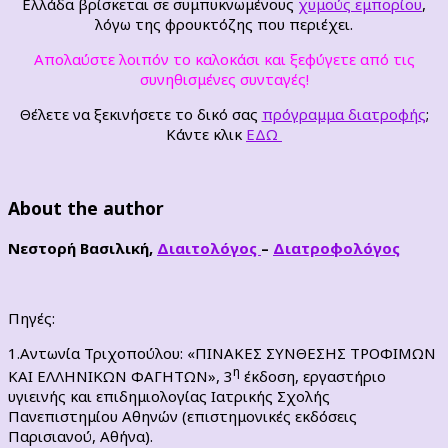
Ελλάδα βρίσκεται σε συμπυκνωμένους
χυμούς εμπορίου
,
λόγω της φρουκτόζης που περιέχει.
Απολαύστε λοιπόν το καλοκάσι και ξεφύγετε από τις
συνηθισμένες συνταγές!
Θέλετε να ξεκινήσετε το δικό σας
πρόγραμμα διατροφής
;
Κάντε κλικ
ΕΔΩ
About the author
Νεστορή Βασιλική,
Διαιτολόγος
–
Διατροφολόγος
Πηγές:
1.Αντωνία Τριχοπούλου: «ΠΙΝΑΚΕΣ ΣΥΝΘΕΣΗΣ ΤΡΟΦΙΜΩΝ
η
ΚΑΙ ΕΛΛΗΝΙΚΩΝ ΦΑΓΗΤΩΝ», 3
έκδοση, εργαστήριο
υγιεινής και επιδημιολογίας Ιατρικής Σχολής
Πανεπιστημίου Αθηνών (επιστημονικές εκδόσεις
Παρισιανού, Αθήνα).