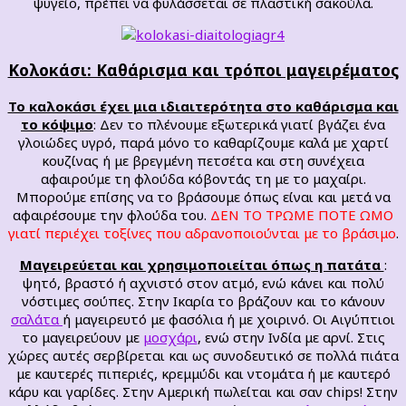
ψυγείο, πρέπει να φυλάσσεται σε πλαστική σακούλα.
Κολοκάσι: Καθάρισμα και τρόποι μαγειρέματος
Το καλοκάσι έχει μια ιδιαιτερότητα στο καθάρισμα και
το κόψιμο
: Δεν το πλένουμε εξωτερικά γιατί βγάζει ένα
γλοιώδες υγρό, παρά μόνο το καθαρίζουμε καλά με χαρτί
κουζίνας ή με βρεγμένη πετσέτα και στη συνέχεια
αφαιρούμε τη φλούδα κόβοντάς τη με το μαχαίρι.
Μπορούμε επίσης να το βράσουμε όπως είναι και μετά να
αφαιρέσουμε την φλούδα του.
ΔΕΝ ΤΟ ΤΡΩΜΕ ΠΟΤΕ ΩΜΟ
γιατί περιέχει τοξίνες που αδρανοποιούνται με το βράσιμο
.
Μαγειρεύεται και χρησιμοποιείται όπως η πατάτα
:
ψητό, βραστό ή αχνιστό στον ατμό, ενώ κάνει και πολύ
νόστιμες σούπες. Στην Ικαρία το βράζουν και το κάνουν
σαλάτα
ή μαγειρευτό με φασόλια ή με χοιρινό. Οι Αιγύπτιοι
το μαγειρεύουν με
μοσχάρι
, ενώ στην Ινδία με αρνί. Στις
χώρες αυτές σερβίρεται και ως συνοδευτικό σε πολλά πιάτα
με καυτερές πιπεριές, κρεμμύδι και ντομάτα ή με καυτερό
κάρυ και γαρίδες. Στην Αμερική πωλείται και σαν chips! Στην