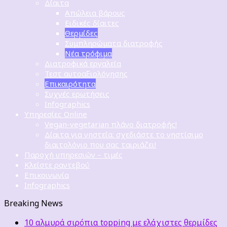
Δίαιτα
Απώλεια βάρους
Ειδικές δίαιτες
Θερμίδες
Συμπληρώματα διατροφής
Νέα τρόφιμα
Διατροφικά εργαλεία
Τεστ αυτοαξιολόγησης
Επικαιρότητα
Συχνές ερωτήσεις
Infographics
Υπηρεσίες Online
Vegan-vegetarian πλάνο διατροφής!
Δίαιτα για νηστεία: σχεδιάστε το νηστίσιμο
διαιτολόγιο που σας ταιριάζει!
Παροχή υπηρεσιών – τιμές
Κλείστε ραντεβού
Επικοινωνία
Infographics
Breaking News
10 αλμυρά σιρόπια topping με ελάχιστες θερμίδες