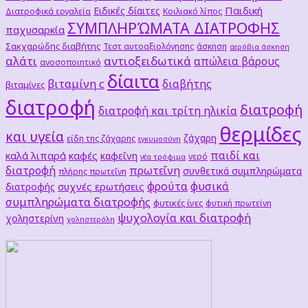
Παιδική
Ειδικές δίαιτες
Διατροφικά εργαλεία
Κοιλιακό λίπος
ΣΥΜΠΛΗΡΏΜΑΤΑ ΔΙΑΤΡΟΦΗΣ
παχυσαρκία
Σακχαρώδης διαβήτης
Τεστ αυτοαξιολόγησης
άσκηση
αερόβια άσκηση
αλάτι
αντιοξειδωτικά
απώλεια βάρους
ανοσοποιητικό
δίαιτα
βιταμίνη c
διαβήτης
βιταμίνες
διατροφή
διατροφή
διατροφή και τρίτη ηλικία
θερμίδες
και υγεία
ζάχαρη
είδη της ζάχαρης
εγκυμοσύνη
παιδί και
καλά λιπαρά
καφές
καφεΐνη
νερό
νέα τρόφιμα
διατροφή
πρωτεΐνη
συνθετικά συμπληρώματα
πλήρης πρωτεΐνη
φρούτα
φυσικά
συχνές ερωτήσεις
διατροφής
συμπληρώματα διατροφής
φυτικές ίνες
φυτική πρωτείνη
ψυχολογία και διατροφή
χοληστερίνη
χοληστερόλη