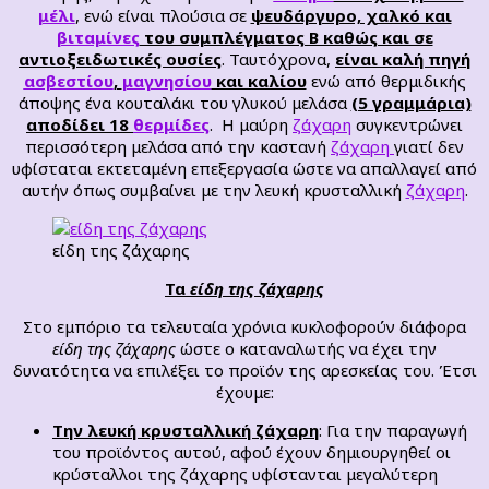
μέλι
, ενώ είναι πλούσια σε
ψευδάργυρο, χαλκό και
βιταμίνες
του συμπλέγματος Β καθώς και σε
αντιοξειδωτικές ουσίες
. Ταυτόχρονα,
είναι καλή πηγή
ασβεστίου
,
μαγνησίου
και καλίου
ενώ από θερμιδικής
άποψης ένα κουταλάκι του γλυκού μελάσα
(5 γραμμάρια)
αποδίδει 18
θερμίδες
. Η μαύρη
ζάχαρη
συγκεντρώνει
περισσότερη μελάσα από την καστανή
ζάχαρη
γιατί δεν
υφίσταται εκτεταμένη επεξεργασία ώστε να απαλλαγεί από
αυτήν όπως συμβαίνει με την λευκή κρυσταλλική
ζάχαρη
.
είδη της ζάχαρης
Τα
είδη της ζάχαρης
Στο εμπόριο τα τελευταία χρόνια κυκλοφορούν διάφορα
είδη της ζάχαρης
ώστε ο καταναλωτής να έχει την
δυνατότητα να επιλέξει το προϊόν της αρεσκείας του. Έτσι
έχουμε:
Την λευκή κρυσταλλική ζάχαρη
: Για την παραγωγή
του προϊόντος αυτού, αφού έχουν δημιουργηθεί οι
κρύσταλλοι της ζάχαρης υφίστανται μεγαλύτερη