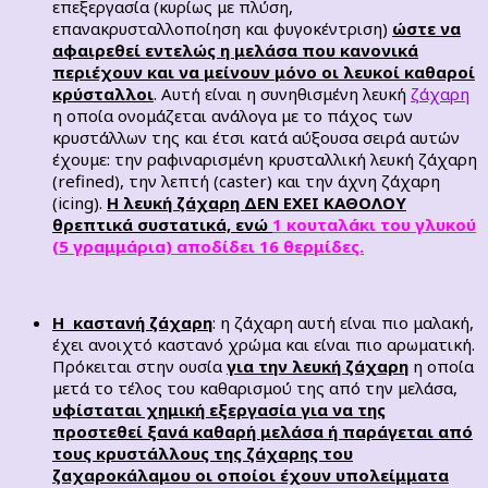
επεξεργασία (κυρίως με πλύση,
επανακρυσταλλοποίηση και φυγοκέντριση)
ώστε να
αφαιρεθεί εντελώς η μελάσα που κανονικά
περιέχουν και να μείνουν μόνο οι λευκοί καθαροί
κρύσταλλοι
. Αυτή είναι η συνηθισμένη λευκή
ζάχαρη
η οποία ονομάζεται ανάλογα με το πάχος των
κρυστάλλων της και έτσι κατά αύξουσα σειρά αυτών
έχουμε: την ραφιναρισμένη κρυσταλλική λευκή ζάχαρη
(refined), την λεπτή (caster) και την άχνη ζάχαρη
(icing).
Η λευκή ζάχαρη ΔΕΝ ΕΧΕΙ ΚΑΘΟΛΟΥ
θρεπτικά συστατικά, ενώ
1
κουταλάκι του γλυκού
(5 γραμμάρια) αποδίδει 16 θερμίδες.
Η καστανή ζάχαρη
: η ζάχαρη αυτή είναι πιο μαλακή,
έχει ανοιχτό καστανό χρώμα και είναι πιο αρωματική.
Πρόκειται στην ουσία
για την λευκή ζάχαρη
η οποία
μετά το τέλος του καθαρισμού της από την μελάσα,
υφίσταται χημική εξεργασία για να της
προστεθεί ξανά καθαρή μελάσα ή παράγεται από
τους κρυστάλλους της ζάχαρης του
ζαχαροκάλαμου οι οποίοι έχουν υπολείμματα