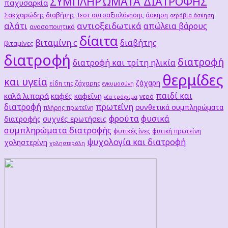
ΣΥΜΠΛΗΡΏΜΑΤΑ ΔΙΑΤΡΟΦΗΣ
παχυσαρκία
Σακχαρώδης διαβήτης
Τεστ αυτοαξιολόγησης
άσκηση
αερόβια άσκηση
αλάτι
αντιοξειδωτικά
απώλεια βάρους
ανοσοποιητικό
δίαιτα
βιταμίνη c
διαβήτης
βιταμίνες
διατροφή
διατροφή
διατροφή και τρίτη ηλικία
θερμίδες
και υγεία
ζάχαρη
είδη της ζάχαρης
εγκυμοσύνη
παιδί και
καλά λιπαρά
καφές
καφεΐνη
νερό
νέα τρόφιμα
διατροφή
πρωτεΐνη
συνθετικά συμπληρώματα
πλήρης πρωτεΐνη
φρούτα
φυσικά
συχνές ερωτήσεις
διατροφής
συμπληρώματα διατροφής
φυτικές ίνες
φυτική πρωτείνη
ψυχολογία και διατροφή
χοληστερίνη
χοληστερόλη