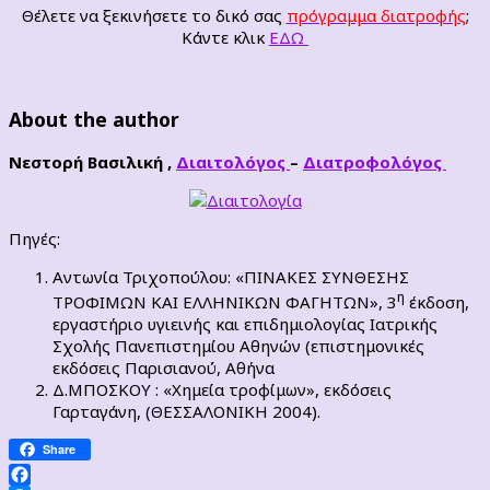
Θέλετε να ξεκινήσετε το δικό σας
πρόγραμμα διατροφής
;
Κάντε κλικ
ΕΔΩ
About the author
Νεστορή Βασιλική ,
Διαιτολόγος
–
Διατροφολόγος
Πηγές:
Αντωνία Τριχοπούλου: «ΠΙΝΑΚΕΣ ΣΥΝΘΕΣΗΣ
η
ΤΡΟΦΙΜΩΝ ΚΑΙ ΕΛΛΗΝΙΚΩΝ ΦΑΓΗΤΩΝ», 3
έκδοση,
εργαστήριο υγιεινής και επιδημιολογίας Ιατρικής
Σχολής Πανεπιστημίου Αθηνών (επιστημονικές
εκδόσεις Παρισιανού, Αθήνα
Δ.ΜΠΟΣΚΟΥ : «Χημεία τροφίμων», εκδόσεις
Γαρταγάνη, (ΘΕΣΣΑΛΟΝΙΚΗ 2004).
Share