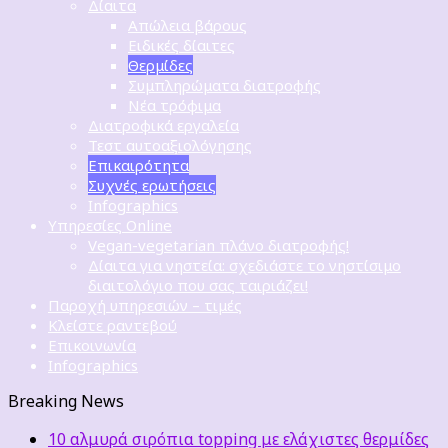
Δίαιτα
Απώλεια βάρους
Ειδικές δίαιτες
Θερμίδες
Συμπληρώματα διατροφής
Νέα τρόφιμα
Διατροφικά εργαλεία
Τεστ αυτοαξιολόγησης
Επικαιρότητα
Συχνές ερωτήσεις
Infographics
Υπηρεσίες Online
Vegan-vegetarian πλάνο διατροφής!
Δίαιτα για νηστεία: σχεδιάστε το νηστίσιμο
διαιτολόγιο που σας ταιριάζει!
Παροχή υπηρεσιών – τιμές
Κλείστε ραντεβού
Επικοινωνία
Infographics
Breaking News
10 αλμυρά σιρόπια topping με ελάχιστες θερμίδες