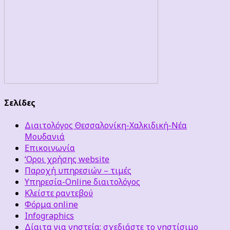
Σελίδες
Διαιτολόγος Θεσσαλονίκη-Χαλκιδική-Νέα
Μουδανιά
Επικοινωνία
‘Οροι χρήσης website
Παροχή υπηρεσιών – τιμές
Υπηρεσία-Online διαιτολόγος
Κλείστε ραντεβού
Φόρμα online
Infographics
Δίαιτα για νηστεία: σχεδιάστε το νηστίσιμο