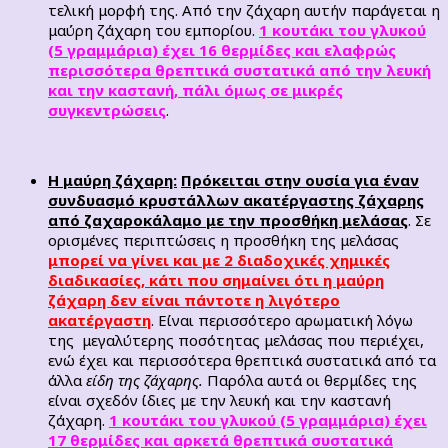
τελική μορφή της. Από την ζάχαρη αυτήν παράγεται η
μαύρη ζάχαρη του εμπορίου.
1 κουτάκι του γλυκού
(5 γραμμάρια) έχει 16 θερμίδες και ελαφρώς
περισσότερα θρεπτικά συστατικά από την λευκή
και την καστανή, πάλι όμως σε μικρές
συγκεντρώσεις
.
Η μαύρη ζάχαρη:
Πρόκειται στην ουσία για έναν
συνδυασμό κρυστάλλων ακατέργαστης ζάχαρης
από ζαχαροκάλαμο με την προσθήκη μελάσας
. Σε
ορισμένες περιπτώσεις η προσθήκη της μελάσας
μπορεί να γίνει και με 2 διαδοχικές χημικές
διαδικασίες, κάτι που σημαίνει ότι η μαύρη
ζάχαρη δεν είναι πάντοτε η λιγότερο
ακατέργαστη
. Είναι περισσότερο αρωματική λόγω
της μεγαλύτερης ποσότητας μελάσας που περιέχει,
ενώ έχει και περισσότερα θρεπτικά συστατικά από τα
άλλα
είδη της ζάχαρης.
Παρόλα αυτά οι θερμίδες της
είναι σχεδόν ίδιες με την λευκή και την καστανή
ζάχαρη.
1 κουτάκι του γλυκού (5 γραμμάρια) έχει
17 θερμίδες και αρκετά θρεπτικά συστατικά