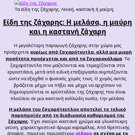
Τα είδη της ζάχαρης. Λευκή, καστανή ή μαύρη;
Είδη της ζάχαρης: Η μελάσα, η μαύρη
και η καστανή ζάχαρη
Η μεγαλύτερη παραγωγή ζάχαρης στην χώρα μας
προέρχεται
κυρίως από ζαχαρότευτλα, αλλά μια μικρή
ποσότητα προέρχεται και από τα ζαχαροκάλαμα
. Τα
ζαχαρότευτλα που μαζεύονται και τεμαχίζονται στα
εργοστάσια, μετά από ειδική επεξεργασία συμπιέζονται
ώστε να εξαχθεί ο φυσικός χυμός τους. Ο χυμός αυτός
βράζεται μέχρι να πήξει και μέχρι να αρχίσουν να
δημιουργούνται οι κρύσταλλοι της ζάχαρης που είναι
πλούσιοι σε μια καστανή κολλώδη ουσία, την μελάσα.
Η μελάσα του ζαχαρότευτλου αποτελεί το τελικό
παραπροϊόν από τη διαδικασία καθαρισμού της
ζάχαρης
. Έχει σκούρο καστανό χρώμα και γλυκόπικρη
γεύση, χαρακτηριστικό άρωμα καραμέλας. Από θρεπτικής
άποψης, περιέχει περισσότερο
σίδηρο
σε σχέση με το