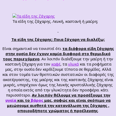
Τα είδη της ζάχαρης. Λευκή, καστανή ή μαύρη;
Τα είδη της ζάχαρης: Ποια ζάχαρη να διαλέξω;
Είναι σημαντικό να τονιστεί ότι
τα διάφορα είδη ζάχαρης
στην ουσία δεν έχουν καμία διαφορά στο θερμιδικό
τους περιεχόμενο
. Αν λοιπόν διαλέξουμε την μαύρη ή την
καστανή ζάχαρη για τον
καφέ
, τα
γλυκά
και τα ροφήματα
μας, στην ουσία δεν κερδίζουμε τίποτα σε θερμίδες. Αλλά
και στον τομέα των θρεπτικών συστατικών οι διαφορές της
ακατέργαστης, της μαύρης και της καστανής ζάχαρης είναι
μικρές, υπερέχουν όμως της λευκής κρυσταλλικής ζάχαρης
η οποία εκτός από την γλυκύτητα δεν προσφέρει κάτι
περισσότερο.
Αν λοιπόν θέλουμε να προσέξουμε την
υγεία
και το
βάρος
μας, σαφώς και είναι σκόπιμο να
μειώσουμε αισθητά την κατανάλωση της ζάχαρης ,
οποιουδήποτε χρώματος ή προέλευσης
.