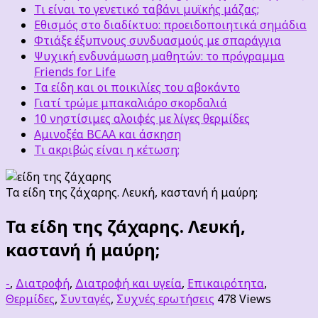
Τι είναι το γενετικό ταβάνι μυϊκής μάζας;
Εθισμός στο διαδίκτυο: προειδοποιητικά σημάδια
Φτιάξε έξυπνους συνδυασμούς με σπαράγγια
Ψυχική ενδυνάμωση μαθητών: το πρόγραμμα
Friends for Life
Τα είδη και οι ποικιλίες του αβοκάντο
Γιατί τρώμε μπακαλιάρο σκορδαλιά
10 νηστίσιμες αλοιφές με λίγες θερμίδες
Αμινοξέα BCAA και άσκηση
Τι ακριβώς είναι η κέτωση;
Τα είδη της ζάχαρης. Λευκή, καστανή ή μαύρη;
Τα είδη της ζάχαρης. Λευκή,
καστανή ή μαύρη;
-
,
Διατροφή
,
Διατροφή και υγεία
,
Επικαιρότητα
,
Θερμίδες
,
Συνταγές
,
Συχνές ερωτήσεις
478 Views