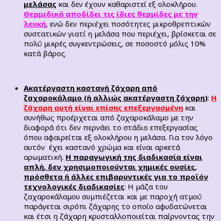
μελάσας
και δεν έχουν καθαριστεί εξ ολοκλήρου.
Θερμιδικά αποδίδει τις ίδιες θερμίδες με την
λευκή
, ενώ δεν περιέχει ποσότητες μικροθρεπτικών
συστατικών γιατί η μελάσα που περιέχει, βρίσκεται σε
πολύ μικρές συγκεντρώσεις, σε ποσοστό μόλις 10%
κατά βάρος.
Ακατέργαστη καστανή ζάχαρη από
ζαχαροκάλαμο (ή αλλιώς ακατέργαστη ζάχαρη)
:
Η
ζάχαρη αυτή είναι επίσης επεξεργασμένη
και
συνήθως προέρχεται από ζαχαροκάλαμο με την
διαφορά ότι δεν περνάει το στάδιο επεξεργασίας
όπου αφαιρείται εξ ολοκλήρου η μελάσα. Για τον λόγο
αυτόν έχει καστανό χρώμα και είναι αρκετά
αρωματική.
Η παραγωγική της διαδικασία είναι
απλή, δεν χρησιμοποιούνται χημικές ουσίες,
πρόσθετα ή άλλες επιβαρυντικές για το προϊόν
τεχνολογικές διαδικασίες
: Η μάζα του
ζαχαροκάλαμου συμπιέζεται και με παροχή ατμού
παράγεται σιρόπι ζάχαρης το οποίο αφυδατώνεται
και έτσι η ζάχαρη κρυσταλλοποιείται παίρνοντας την