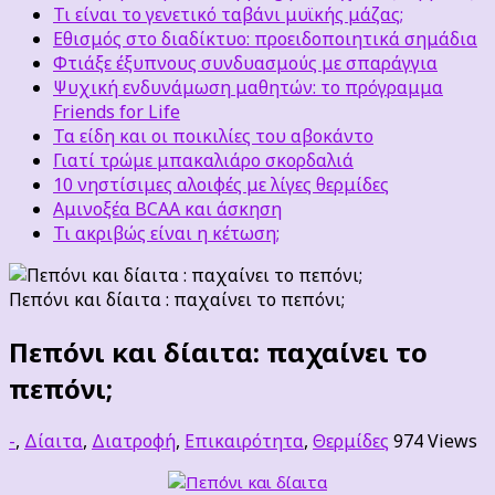
Τι είναι το γενετικό ταβάνι μυϊκής μάζας;
Εθισμός στο διαδίκτυο: προειδοποιητικά σημάδια
Φτιάξε έξυπνους συνδυασμούς με σπαράγγια
Ψυχική ενδυνάμωση μαθητών: το πρόγραμμα
Friends for Life
Τα είδη και οι ποικιλίες του αβοκάντο
Γιατί τρώμε μπακαλιάρο σκορδαλιά
10 νηστίσιμες αλοιφές με λίγες θερμίδες
Αμινοξέα BCAA και άσκηση
Τι ακριβώς είναι η κέτωση;
Πεπόνι και δίαιτα : παχαίνει το πεπόνι;
Πεπόνι και δίαιτα: παχαίνει το
πεπόνι;
-
,
Δίαιτα
,
Διατροφή
,
Επικαιρότητα
,
Θερμίδες
974 Views