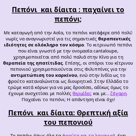
Πεπόνι και δίαιτα : παχαίνει το
πεπόνι;
Με καταγωγή από την Ασία, το πεπόνι κατάφερε από πολύ
νωρίς να αναγνωριστεί για τις σημαντικές
θεραπευτικές
ιδιότητες σε ολόκληρο τον κόσμο
. Το κιτρινωπό πεπόνι
που είναι γνωστό με την ονομασία cantaloupe,
χρησιμοποιείται από πολύ παλιά στην Κίνα για τη
θεραπεία της ηπατίτιδας
. Επίσης, οι σπόροι του κίτρινου
πεπονιού χρησιμοποιούνται στις Φιλιππίνες για την
αντιμετώπιση του καρκίνου
, ενώ στην Ινδία ως το
φρούτο καταναλώνεται ως διουρητικό. Στην Ελλάδα το
τρώμε κατά κόρων για να μας δροσίσει, αδίκως όμως το
έχουμε συσχετίσει με πολλές
θερμίδες
και με…
ζάχαρη
.
Παχαίνει το πεπόνι; Η απάντηση είναι όχι!
Πεπόνι και δίαιτα:
Θρεπτική αξία
του πεπονιού
Το πεπόνι όπως όλα τα
φρούτα και τα λαχανικά
, έχει