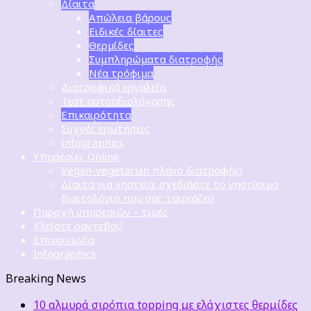
Δίαιτα
Απώλεια βάρους
Ειδικές δίαιτες
Θερμίδες
Συμπληρώματα διατροφής
Νέα τρόφιμα
Διατροφικά εργαλεία
Τεστ αυτοαξιολόγησης
Επικαιρότητα
Συχνές ερωτήσεις
Infographics
Υπηρεσίες Online
Vegan-vegetarian πλάνο διατροφής!
Δίαιτα για νηστεία: σχεδιάστε το νηστίσιμο
διαιτολόγιο που σας ταιριάζει!
Παροχή υπηρεσιών – τιμές
Κλείστε ραντεβού
Επικοινωνία
Infographics
Breaking News
10 αλμυρά σιρόπια topping με ελάχιστες θερμίδες