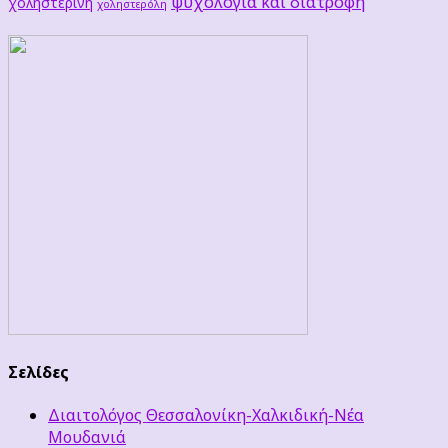
ψυχολογία και διατροφή
χοληστερίνη
χοληστερόλη
Σελίδες
Διαιτολόγος Θεσσαλονίκη-Χαλκιδική-Νέα
Μουδανιά