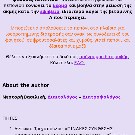
πεπονιού
τονώνει το
δέρμα
και βοηθά στην μείωση της
ακμής κατά την
εφηβεία
, ιδιαίτερα λόγω της βιταμίνης
Α που περιέχει.
Μπορείτε να απολαύσετε το πεπόνι στα πλαίσια μια
ισορροπημένης διατροφής σαν σνακ, ως συνοδευτικό του
φαγητού, σε φρουτοσαλάτες και χυμούς, γιατί πεπόνι και
δίαιτα πάνε μαζί!
Θέλετε να ξεκινήσετε το δικό σας
πρόγραμμα διατροφής
;
Κάντε κλικ
ΕΔΩ
About the author
Νεστορή Βασιλική,
Διαιτολόγος
–
Διατροφολόγος
ΠΗΓΕΣ:
Αντωνία Τριχοπούλου: «ΠΙΝΑΚΕΣ ΣΥΝΘΕΣΗΣ
η