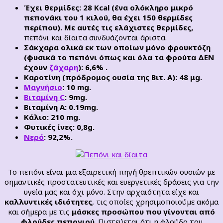
Έχει θερμίδες: 28 K
cal (ένα ολόκληρο μικρό
πεπονάκι του 1 κιλού, θα έχει 150 θερμίδες
περίπου). Με αυτές τις ελάχιστες θερμίδες,
πεπόνι και δίαιτα συνδυάζονται άριστα.
Σάκχαρα ολικά εκ των οποίων μόνο φρουκτόζη
(φυσικά το πεπόνι όπως και όλα τα φρούτα ΔΕΝ
έχουν
ζάχαρη
): 6,6% .
Καροτίνη (πρόδρομος ουσία της
B
ιτ. Α): 48 μ
g
.
Μαγνήσιο
: 10 mg.
Βιταμίνη C
: 9mg.
Βιταμίνη Α: 0.19mg.
Κάλιο: 210 mg.
Φυτικές ίνες: 0,8
g
.
Νερό
: 92,2%.
Το πεπόνι είναι μια εξαιρετική πηγή θρεπτικών ουσιών με
σημαντικές προστατευτικές και ευεργετικές δράσεις για την
υγεία μας και όχι μόνο. Στην αρχαιότητα είχε και
καλλυντικές ιδιότητες
, τις οποίες χρησιμοποιούμε ακόμα
και σήμερα με τις
μάσκες προσώπου που γίνονται από
φλούδες πεπονιού
. Πιστεύεται ότι η φλούδα του