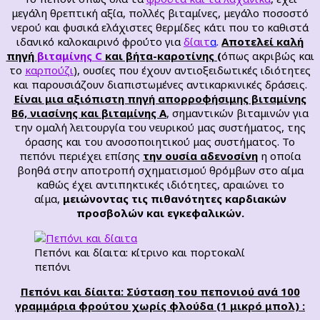
μεγάλη θρεπτική αξία, πολλές βιταμίνες, μεγάλο ποσοστό
νερού και φυσικά ελάχιστες θερμίδες κάτι που το καθιστά
ιδανικό καλοκαιρινό φρούτο για
δίαιτ
α
.
Αποτελεί καλή
πηγή
βιταμίνης C
και βήτα-καροτίνης (
όπως ακριβώς και
το
καρπούζι
), ουσίες που έχουν αντιοξειδωτικές ιδιότητες
και παρουσιάζουν διαπιστωμένες αντικαρκινικές δράσεις.
Είναι μια αξιόπιστη πηγή απορροφήσιμης βιταμίνης
Β6, νιασίνης και βιταμίνης Α
, σημαντικών βιταμινών για
την ομαλή λειτουργία του νευρικού μας συστήματος, της
όρασης και του ανοσοποιητικού μας συστήματος. Το
πεπόνι περιέχει επίσης
την ουσία αδενοσίνη
η οποία
βοηθά στην αποτροπή σχηματισμού θρόμβων στο αίμα
καθώς έχει αντιπηκτικές ιδιότητες, αραιώνει το
αίμα,
μειώνοντας τις πιθανότητες καρδιακών
προσβολών και εγκεφαλικών
.
Πεπόνι και δίαιτα: κίτρινο και πορτοκαλί
πεπόνι
Πεπόνι και δίαιτα: Σύσταση του πεπονιού ανά 100
γραμμάρια φρούτου χωρίς φλούδα (1 μικρό μπολ) :