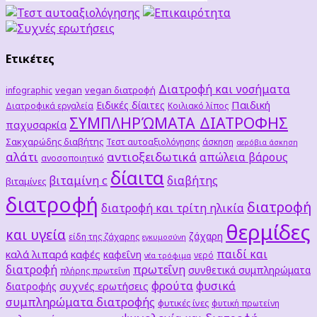
Ετικέτες
Διατροφή και νοσήματα
vegan
vegan διατροφή
infographic
Παιδική
Ειδικές δίαιτες
Διατροφικά εργαλεία
Κοιλιακό λίπος
ΣΥΜΠΛΗΡΏΜΑΤΑ ΔΙΑΤΡΟΦΗΣ
παχυσαρκία
Σακχαρώδης διαβήτης
Τεστ αυτοαξιολόγησης
άσκηση
αερόβια άσκηση
αλάτι
αντιοξειδωτικά
απώλεια βάρους
ανοσοποιητικό
δίαιτα
βιταμίνη c
διαβήτης
βιταμίνες
διατροφή
διατροφή
διατροφή και τρίτη ηλικία
θερμίδες
και υγεία
ζάχαρη
είδη της ζάχαρης
εγκυμοσύνη
παιδί και
καλά λιπαρά
καφές
καφεΐνη
νερό
νέα τρόφιμα
διατροφή
πρωτεΐνη
συνθετικά συμπληρώματα
πλήρης πρωτεΐνη
φρούτα
φυσικά
συχνές ερωτήσεις
διατροφής
συμπληρώματα διατροφής
φυτικές ίνες
φυτική πρωτείνη