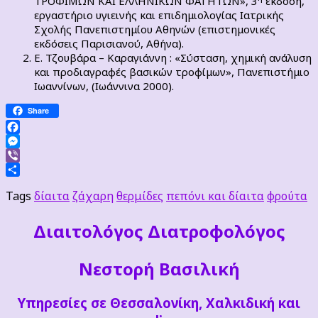
ΤΡΟΦΙΜΩΝ ΚΑΙ ΕΛΛΗΝΙΚΩΝ ΦΑΓΗΤΩΝ», 3
έκδοση,
εργαστήριο υγιεινής και επιδημιολογίας Ιατρικής
Σχολής Πανεπιστημίου Αθηνών (επιστημονικές
εκδόσεις Παρισιανού, Αθήνα).
Ε. Τζουβάρα – Καραγιάννη : «Σύσταση, χημική ανάλυση
και προδιαγραφές βασικών τροφίμων», Πανεπιστήμιο
Ιωαννίνων, (Ιωάννινα 2000).
Share
Facebook
Messenger
Viber
Μοιραστείτε
Tags
δίαιτα
ζάχαρη
θερμίδες
πεπόνι και δίαιτα
φρούτα
Διαιτoλόγος Διατροφολόγος
Νεστορή Βασιλική
Υπηρεσίες σε Θεσσαλονίκη, Χαλκιδική και