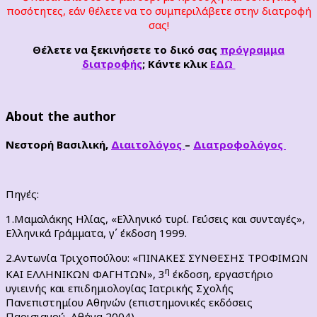
ποσότητες, εάν θέλετε να το συμπεριλάβετε στην διατροφή
σας!
Θέλετε να ξεκινήσετε το δικό σας
πρόγραμμα
διατροφής
; Κάντε κλικ
ΕΔΩ
About the author
Νεστορή Βασιλική,
Διαιτολόγος
–
Διατροφολόγος
Πηγές:
1.Μαμαλάκης Ηλίας, «Ελληνικό τυρί. Γεύσεις και συνταγές»,
Ελληνικά Γράμματα, γ΄ έκδοση 1999.
2.Αντωνία Τριχοπούλου: «ΠΙΝΑΚΕΣ ΣΥΝΘΕΣΗΣ ΤΡΟΦΙΜΩΝ
η
ΚΑΙ ΕΛΛΗΝΙΚΩΝ ΦΑΓΗΤΩΝ», 3
έκδοση, εργαστήριο
υγιεινής και επιδημιολογίας Ιατρικής Σχολής
Πανεπιστημίου Αθηνών (επιστημονικές εκδόσεις
Παρισιανού, Αθήνα 2004).