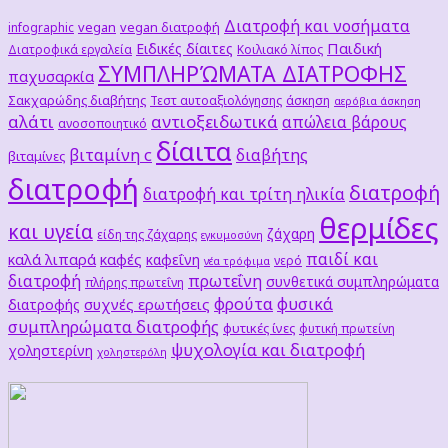
Διατροφή και νοσήματα
vegan
vegan διατροφή
infographic
Παιδική
Ειδικές δίαιτες
Διατροφικά εργαλεία
Κοιλιακό λίπος
ΣΥΜΠΛΗΡΏΜΑΤΑ ΔΙΑΤΡΟΦΗΣ
παχυσαρκία
Σακχαρώδης διαβήτης
Τεστ αυτοαξιολόγησης
άσκηση
αερόβια άσκηση
αλάτι
αντιοξειδωτικά
απώλεια βάρους
ανοσοποιητικό
δίαιτα
βιταμίνη c
διαβήτης
βιταμίνες
διατροφή
διατροφή
διατροφή και τρίτη ηλικία
θερμίδες
και υγεία
ζάχαρη
είδη της ζάχαρης
εγκυμοσύνη
παιδί και
καλά λιπαρά
καφές
καφεΐνη
νερό
νέα τρόφιμα
διατροφή
πρωτεΐνη
συνθετικά συμπληρώματα
πλήρης πρωτεΐνη
φρούτα
φυσικά
συχνές ερωτήσεις
διατροφής
συμπληρώματα διατροφής
φυτικές ίνες
φυτική πρωτείνη
ψυχολογία και διατροφή
χοληστερίνη
χοληστερόλη