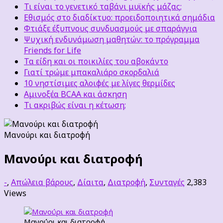
Τι είναι το γενετικό ταβάνι μυϊκής μάζας;
Εθισμός στο διαδίκτυο: προειδοποιητικά σημάδια
Φτιάξε έξυπνους συνδυασμούς με σπαράγγια
Ψυχική ενδυνάμωση μαθητών: το πρόγραμμα
Friends for Life
Τα είδη και οι ποικιλίες του αβοκάντο
Γιατί τρώμε μπακαλιάρο σκορδαλιά
10 νηστίσιμες αλοιφές με λίγες θερμίδες
Αμινοξέα BCAA και άσκηση
Τι ακριβώς είναι η κέτωση;
Μανούρι και διατροφή
Μανούρι και διατροφή
-
,
Απώλεια βάρους
,
Δίαιτα
,
Διατροφή
,
Συνταγές
2,383
Views
Μανούρι και διατροφή