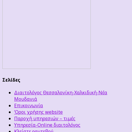
Σελίδες
Διαιτολόγος Θεσσαλονίκη-Χαλκιδική-Νέα
Μουδανιά
Επικοινωνία
‘Οροι χρήσης website
Παροχή υπηρεσιών – τιμές
Υπηρεσία-Online διαιτολόγος
Κλείστε ραντεβού