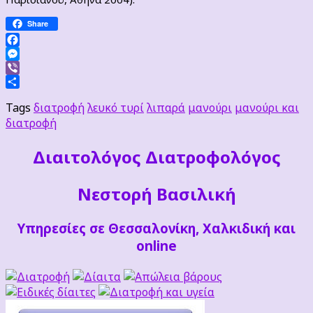
Share
Facebook
Messenger
Viber
Μοιραστείτε
Tags
διατροφή
λευκό τυρί
λιπαρά
μανούρι
μανούρι και
διατροφή
Διαιτoλόγος Διατροφολόγος
Νεστορή Βασιλική
Υπηρεσίες σε Θεσσαλονίκη, Χαλκιδική και
online