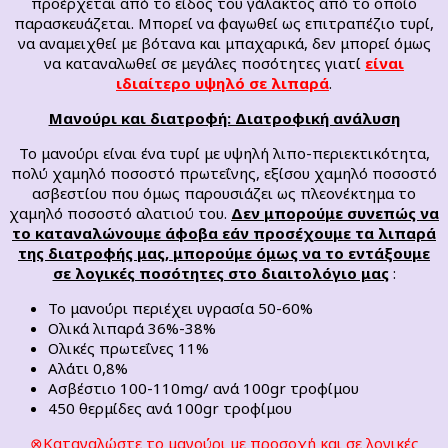
προέρχεται από το είδος του γάλακτος από το οποίο
παρασκευάζεται. Μπορεί να φαγωθεί ως επιτραπέζιο τυρί,
να αναμειχθεί με βότανα και μπαχαρικά, δεν μπορεί όμως
να καταναλωθεί σε μεγάλες ποσότητες γιατί
είναι
ιδιαίτερο υψηλό σε λιπαρά
.
Μανούρι και διατροφή: Διατροφική ανάλυση
Το μανούρι είναι ένα τυρί με υψηλή λιπο-περιεκτικότητα,
πολύ χαμηλό ποσοστό πρωτεΐνης, εξίσου χαμηλό ποσοστό
ασβεστίου που όμως παρουσιάζει ως πλεονέκτημα το
χαμηλό ποσοστό αλατιού του.
Δεν μπορούμε συνεπώς να
το καταναλώνουμε άφοβα εάν προσέχουμε τα λιπαρά
της διατροφής μας, μπορούμε όμως να το εντάξουμε
σε λογικές ποσότητες στο διαιτολόγιο μας
:
Το μανούρι περιέχει υγρασία 50-60%
Ολικά λιπαρά 36%-38%
Ολικές πρωτεΐνες 11%
Αλάτι 0,8%
Ασβέστιο 100-110mg/ ανά 100gr τροφίμου
450 θερμίδες ανά 100gr τροφίμου
⊗Καταναλώστε το μανούρι με προσοχή και σε λογικές