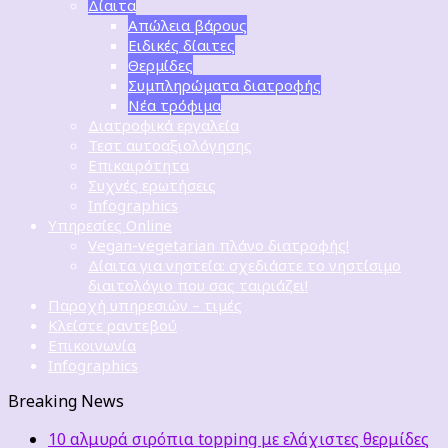
Δίαιτα
Απώλεια βάρους
Ειδικές δίαιτες
Θερμίδες
Συμπληρώματα διατροφής
Νέα τρόφιμα
Διατροφικά εργαλεία
Τεστ αυτοαξιολόγησης
Επικαιρότητα
Συχνές ερωτήσεις
Infographics
Υπηρεσίες Online
Vegan-vegetarian πλάνο διατροφής!
Δίαιτα για νηστεία: σχεδιάστε το νηστίσιμο
διαιτολόγιο που σας ταιριάζει!
Παροχή υπηρεσιών – τιμές
Κλείστε ραντεβού
Επικοινωνία
Infographics
Breaking News
10 αλμυρά σιρόπια topping με ελάχιστες θερμίδες