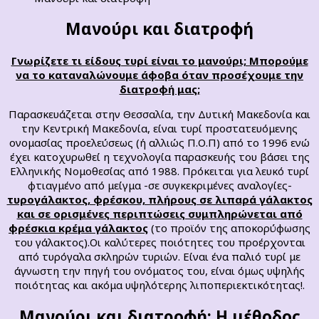
Μανούρι και διατροφή
Γνωρίζετε τι είδους τυρί είναι το μανούρι; Μπορούμε
να το καταναλώνουμε άφοβα όταν προσέχουμε την
διατροφή μας;
Παρασκευάζεται στην Θεσσαλία, την Δυτική Μακεδονία και
την Κεντρική Μακεδονία, είναι τυρί προστατευόμενης
ονομασίας προελεύσεως (ή αλλιώς Π.Ο.Π) από το 1996 ενώ
έχει κατοχυρωθεί η τεχνολογία παρασκευής του βάσει της
Ελληνικής Νομοθεσίας από 1988. Πρόκειται για λευκό τυρί
φτιαγμένο από μείγμα -σε συγκεκριμένες αναλογίες-
τυρογάλακτος, φρέσκου, πλήρους σε λιπαρά γάλακτος
και σε ορισμένες περιπτώσεις συμπληρώνεται από
φρέσκια κρέμα γάλακτος
(το προϊόν της αποκορύφωσης
του γάλακτος).Οι καλύτερες ποιότητες του προέρχονται
από τυρόγαλα σκληρών τυριών. Είναι ένα παλιό τυρί με
άγνωστη την πηγή του ονόματος του, είναι όμως υψηλής
ποιότητας και ακόμα υψηλότερης λιποπεριεκτικότητας!.
Μανούρι και διατροφή: Η μέθοδος