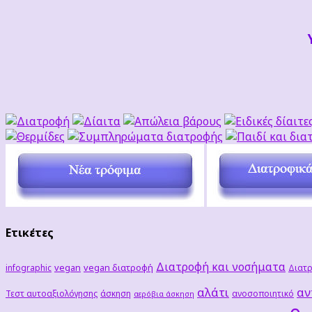
Ετικέτες
Διατροφή και νοσήματα
vegan
vegan διατροφή
infographic
Διατρ
αλάτι
αν
Τεστ αυτοαξιολόγησης
άσκηση
ανοσοποιητικό
αερόβια άσκηση