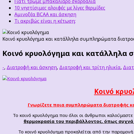
Γιατί τρώμε μπακαλιάρο σκορδαλιά
10 νηστίσιμες αλοιφές με λίγες θερμίδες
Αμινοξέα BCAA και άσκηση
Τι ακριβώς είναι η κέτωση;
Κοινό κρυολόγημα και κατάλληλα συμπληρώματα διατρο
Κοινό κρυολόγημα και κατάλληλα
-
,
Διατροφή και άσκηση
,
Διατροφή και τρίτη ηλικία
,
Διατ
Κοινό κρυ
Γνωρίζετε ποια συμπληρώματα διατροφής κα
Το κοινό κρυολόγημα που όλοι οι άνθρωποι καλούμαστε
θερμοκρασία του περιβάλλοντος, όπως συχνά πι
Το κοινό κρυολόγημα προκαλείται από την παραμονή 