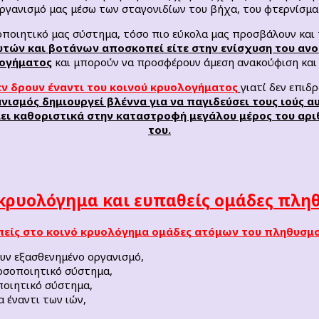
ργανισμό μας μέσω των σταγονιδίων του βήχα, του φτερνίσματο
σοποιητικό μας σύστημα, τόσο πιο εύκολα μας προσβάλουν και
ν και βοτάνων αποσκοπεί είτε στην ενίσχυση του ανο
ογήματος
και μπορούν να προσφέρουν άμεση ανακούφιση και 
εν δρουν έναντι του κοινού κρυολογήματος
γιατί δεν επιδ
νισμός δημιουργεί βλέννα για να παγιδεύσει τους ιούς α
ει καθοριστικά στην καταστροφή μεγάλου μέρος του αρι
του.
 κρυολόγημα και ευπαθείς ομάδες πλη
πείς στο κοινό κρυολόγημα ομάδες ατόμων του πληθυσμ
υν εξασθενημένο οργανισμό,
οσοποιητικό σύστημα,
οιητικό σύστημα,
 έναντι των ιών,