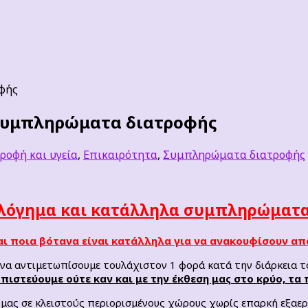
φής
 συμπληρώματα διατροφής
ροφή και υγεία
,
Επικαιρότητα
,
Συμπληρώματα διατροφής
ολόγημα και κατάλληλα συμπληρώματα
ι ποια βότανα είναι κατάλληλα για να ανακουφίσουν απ
 να αντιμετωπίσουμε τουλάχιστον 1 φορά κατά την διάρκεια 
στεύουμε ούτε καν και με την έκθεση μας στο κρύο, τα 
μας σε κλειστούς περιορισμένους χώρους χωρίς επαρκή εξαε