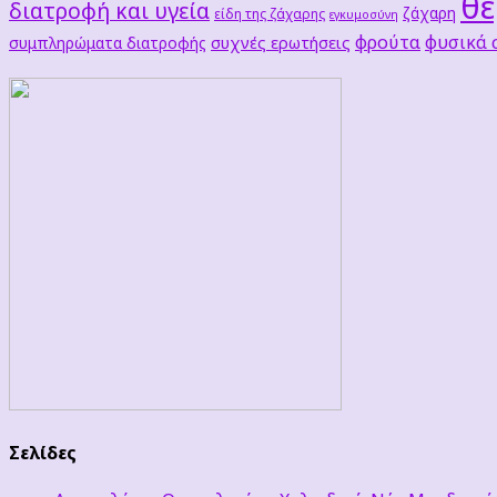
θε
διατροφή και υγεία
ζάχαρη
είδη της ζάχαρης
εγκυμοσύνη
φρούτα
φυσικά
συχνές ερωτήσεις
συμπληρώματα διατροφής
Σελίδες