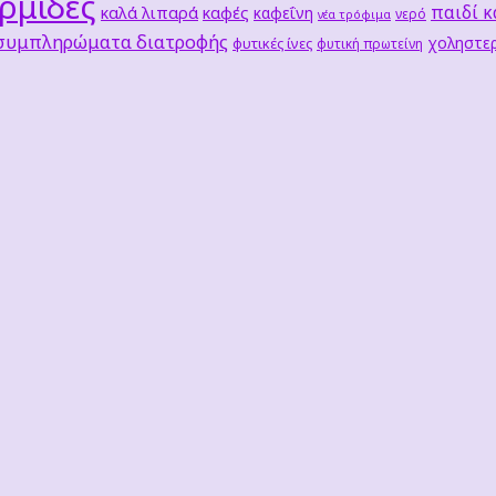
ρμίδες
παιδί κ
καλά λιπαρά
καφές
καφεΐνη
νερό
νέα τρόφιμα
 συμπληρώματα διατροφής
χοληστερ
φυτικές ίνες
φυτική πρωτείνη