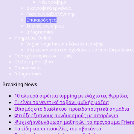
Νέα τρόφιμα
Διατροφικά εργαλεία
Τεστ αυτοαξιολόγησης
Επικαιρότητα
Συχνές ερωτήσεις
Infographics
Υπηρεσίες Online
Vegan-vegetarian πλάνο διατροφής!
Δίαιτα για νηστεία: σχεδιάστε το νηστίσιμο διαιτ
Παροχή υπηρεσιών – τιμές
Κλείστε ραντεβού
Επικοινωνία
Infographics
Breaking News
10 αλμυρά σιρόπια topping με ελάχιστες θερμίδες
Τι είναι το γενετικό ταβάνι μυϊκής μάζας;
Εθισμός στο διαδίκτυο: προειδοποιητικά σημάδια
Φτιάξε έξυπνους συνδυασμούς με σπαράγγια
Ψυχική ενδυνάμωση μαθητών: το πρόγραμμα Friends
Τα είδη και οι ποικιλίες του αβοκάντο