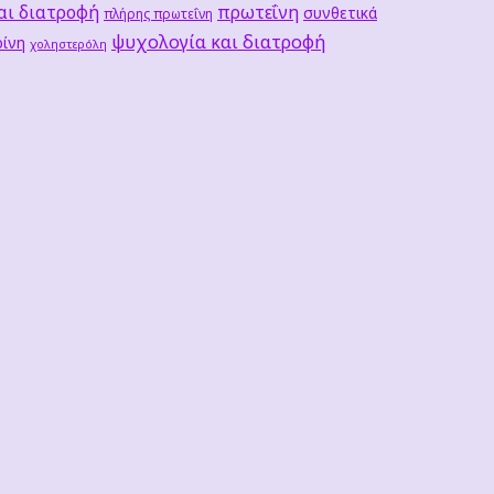
αι διατροφή
πρωτεΐνη
συνθετικά
πλήρης πρωτεΐνη
ψυχολογία και διατροφή
ίνη
χοληστερόλη