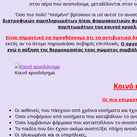
στον αέρα που αναπνέουμε, μεταδίδονται στον ο
Όσο πιο πολύ “πεσμένο” βρίσκουν οι ιοί αυτοί το ανο
διατροφικών συμπληρωμάτων ή/και φαρμακευτικών φυτώ
συμπτωμάτων του κοινού κρυολ
Είναι σημαντικό να προσθέσουμε ότι τα αντιβιοτικά δ
εκτός αν το άτομο παρουσιάσει σοβαρές επιπλοκές.
Ο οργα
ενώ η αύξηση της θερμοκρασίας τους σώματος συμβάλ
Κοινό κρυολόγημα
Κοινό
Οι πιο επιρρε
Οι ασθενείς που πάσχουν από χρόνια νοσήματα και έχο
Όσοι υποφέρουν από νοσήματα που καταβάλουν το αν
Όσοι λαμβάνουν φάρμακα που καταστέλλουν το ανοσοπ
Τα παιδία που δεν έχουν ακόμα αναπτύξει πλήρη ανοσία
Οι ηλικιωμένοι και οι υπερήλικες,