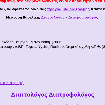
 συμπτώματα δεν βελτιώνονται, είναι απαραίτητο να επ
να ξεκινήσετε το δικό σας
πρόγραμμα διατροφής
; Κάντε 
Νεστορή Βασιλική,
Διαιτολόγος
–
Διατροφολόγος
κδοση Γεωργίου Μανουσάκη, (2008).
ατρική», Δ.Ε.Π, Τομέας Υγείας Παιδιού, Ιατρική σχολή Α.Π.Θ, (
τα διατροφής
Διαιτoλόγος Διατροφολόγος