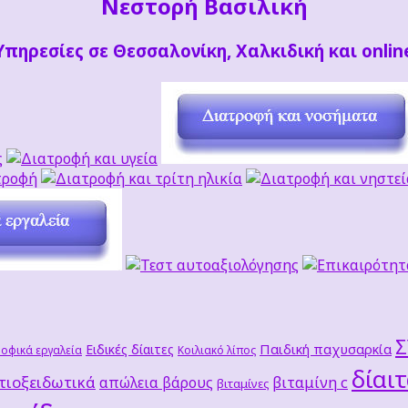
Νεστορή Βασιλική
Υπηρεσίες σε Θεσσαλονίκη, Χαλκιδική και onlin
Παιδική παχυσαρκία
Ειδικές δίαιτες
οφικά εργαλεία
Κοιλιακό λίπος
δίαι
τιοξειδωτικά
βιταμίνη c
απώλεια βάρους
βιταμίνες