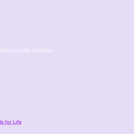
ολόγιο που σας ταιριάζει!
 for Life