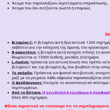
Άτομα που παρουσιάζουν συμπτώματα υπερκόπωσης,
Άτομα που δεν σιτίζονται σωστά ή επαρκώς.
Χρ
Βιταμίνη
C
:
Η βιταμίνη αυτή δρα αντιικά. 1200 mg/ημέ
ασβέστιο για την ενίσχυση της άμυνας του οργανισμού.
Β-καροτένιο:
η βιταμίνη αυτή ενισχύει επίσης το ανο
θεωρούνται οι 15000 διεθνής μονάδες (IU)/ημέρα.
L
-Λυσίνη:
πρόκειται για αντιική ένωση που πρέπει να λ
βιταμίνη C και την βιταμίνη Β
που βοηθούν στην απορ
6
Το σκόρδο:
Πρόκειται για φυσικό αντιβιοτικό, ενισχυ
μαζί με τα γεύματα. Κάθε κάψουλα παρασκευάζεται από
Ο ψευδάργυρος:
Ενισχύει το ανοσοποιητικό σύστημα κ
συμπτωμάτων.
Από το βότανα,
Η εχινάτσια ή εχινάκεια ή πορφυρ
δόση 400 mg/ημέρα.
⊗Είναι σημαντικό να τονίσουμε ότι τα συμπληρώματα 