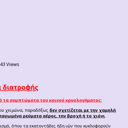
43 Views
 διατροφής
ό τα συμπτώματα του κοινού κρυολογήματος;
του χειμώνα, παραδόξως
δεν σχετίζεται με την χαμηλή
παγωμένα ρεύματα αέρος, την βροχή ή το χιόνι
.
ρισμό, όπου τα εκατοντάδες ήδη ιών που κυκλοφορούν