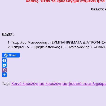
δόσεις. Όταν το κρυολόγημα επιμένει ή τα
Θέλετε 
Πηγές:
Γεωργίου Μανουσάκη : «ΣΥΜΠΛΗΡΩΜΑΤΑ ΔΙΑΤΡΟΦΗΣ», έ
Κατριού Δ. – Κρεμενόπουλος Γ. – Παντελιάδης Χ. «Παιδι
Share
Facebook
Messenger
Viber
Μοιραστείτε
Tags
Κοινό κρυολόγημα
κρυολόγημα
φυσικά συμπληρώμα