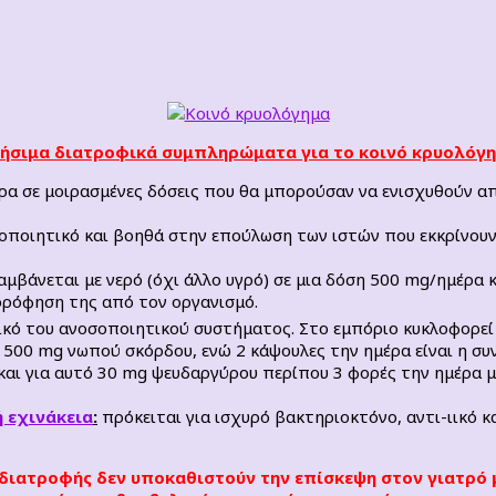
ήσιμα διατροφικά συμπληρώματα για το κοινό κρυολόγ
ρα σε μοιρασμένες δόσεις που θα μπορούσαν να ενισχυθούν απ
σοποιητικό και βοηθά στην επούλωση των ιστών που εκκρίνουν
αμβάνεται με νερό (όχι άλλο υγρό) σε μια δόση 500 mg/ημέρα κ
ρόφηση της από τον οργανισμό.
τικό του ανοσοποιητικού συστήματος. Στο εμπόριο κυκλοφορε
 500 mg νωπού σκόρδου, ενώ 2 κάψουλες την ημέρα είναι η συ
αι για αυτό 30 mg ψευδαργύρου περίπου 3 φορές την ημέρα μ
ή εχινάκεια
:
πρόκειται για ισχυρό βακτηριοκτόνο, αντι-ιικό κ
διατροφής δεν υποκαθιστούν την επίσκεψη στον γιατρό 