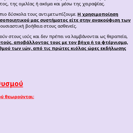
ς, της ομιλίας ή ακόμα και μέσω της χειραψίας.
 πιο δύσκολα τους αντιμετωπίζουμε.
Η χρησιμοποίηση
σοποιητικού μας συστήματος είτε στην ανακούφιση των
ουσιαστική βοήθεια στους ασθενείς.
ρούν στους ιούς και δεν πρέπει να λαμβάνονται ως θεραπεία,
υτούς, αποβάλλοντας τους με τον βήχα ή τα φτέρνισμα,
θμού των ιών, από τις πρώτες κιόλας ώρες εκδήλωσης
θυσμού
ού θεωρούνται: