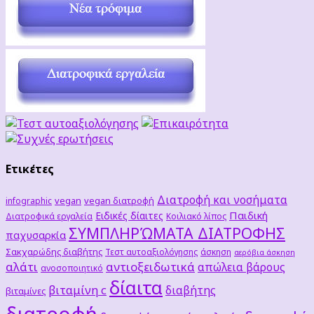
Ετικέτες
Διατροφή και νοσήματα
vegan
vegan διατροφή
infographic
Παιδική
Ειδικές δίαιτες
Διατροφικά εργαλεία
Κοιλιακό λίπος
ΣΥΜΠΛΗΡΏΜΑΤΑ ΔΙΑΤΡΟΦΗΣ
παχυσαρκία
Σακχαρώδης διαβήτης
Τεστ αυτοαξιολόγησης
άσκηση
αερόβια άσκηση
αλάτι
αντιοξειδωτικά
απώλεια βάρους
ανοσοποιητικό
δίαιτα
βιταμίνη c
διαβήτης
βιταμίνες
διατροφή