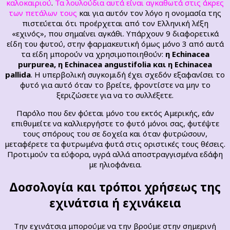
καλοκαιριού
.
Τα λουλούδια αυτά είναι αγκαθωτά στις άκρες
των πετάλων τους
και για αυτόν τον λόγο η ονομασία της
πιστεύεται ότι προέρχεται από τον Ελληνική λέξη
«εχινός», που σημαίνει αγκάθι. Υπάρχουν 9 διαφορετικά
είδη του φυτού, στην φαρμακευτική όμως μόνο 3 από αυτά
τα είδη μπορούν να χρησιμοποιηθούν:
η Echinacea
purpurea, η Echinacea angustifolia και η Echinacea
pallida
. Η υπερβολική συγκομιδή έχει σχεδόν εξαφανίσει το
φυτό για αυτό όταν το βρείτε, φροντίστε να μην το
ξεριζώσετε για να το συλλέξετε.
Παρόλο που δεν φύεται μόνο του εκτός Αμερικής, εάν
επιθυμείτε να καλλιεργήστε το φυτό μόνοι σας, φυτέψτε
τους σπόρους του σε δοχεία και όταν φυτρώσουν,
μεταφέρετε τα φυτρωμένα φυτά στις οριστικές τους θέσεις.
Προτιμούν τα εύφορα, υγρά αλλά αποστραγγισμένα εδάφη
με ηλιοφάνεια.
Δοσολογία και τρόποι χρήσεως της
εχινάτσια ή εχινάκεια
Την εχινάτσια μπορούμε να την βρούμε στην σημερινή