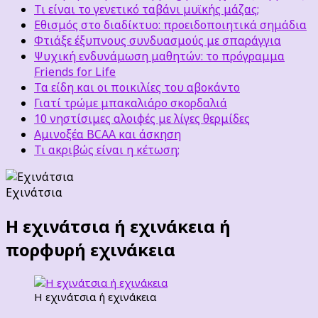
Τι είναι το γενετικό ταβάνι μυϊκής μάζας;
Εθισμός στο διαδίκτυο: προειδοποιητικά σημάδια
Φτιάξε έξυπνους συνδυασμούς με σπαράγγια
Ψυχική ενδυνάμωση μαθητών: το πρόγραμμα
Friends for Life
Τα είδη και οι ποικιλίες του αβοκάντο
Γιατί τρώμε μπακαλιάρο σκορδαλιά
10 νηστίσιμες αλοιφές με λίγες θερμίδες
Αμινοξέα BCAA και άσκηση
Τι ακριβώς είναι η κέτωση;
Εχινάτσια
Η εχινάτσια ή εχινάκεια ή
πορφυρή εχινάκεια
Η εχινάτσια ή εχινάκεια