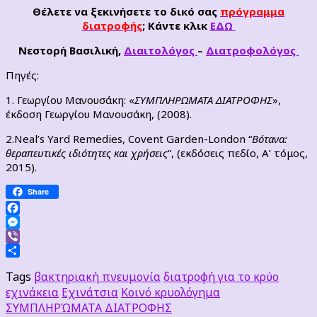
Θέλετε να ξεκινήσετε το δικό σας
πρόγραμμα
διατροφής
; Κάντε κλικ
ΕΔΩ
Νεστορή Βασιλική,
Διαιτολόγος
–
Διατροφολόγος
Πηγές:
1. Γεωργίου Μανουσάκη: «
ΣΥΜΠΛΗΡΩΜΑΤΑ ΔΙΑΤΡΟΦΗΣ
»,
έκδοση Γεωργίου Μανουσάκη, (2008).
2.Neal’s Yard Remedies, Covent Garden-London “
Βότανα:
θεραπευτικές ιδιότητες και χρήσεις
“, (εκδόσεις πεδίο, Α’ τόμος,
2015).
Share
Facebook
Messenger
Viber
Μοιραστείτε
Tags
βακτηριακή πνευμονία
διατροφή για το κρύο
εχινάκεια
Εχινάτσια
Κοινό κρυολόγημα
ΣΥΜΠΛΗΡΏΜΑΤΑ ΔΙΑΤΡΟΦΗΣ