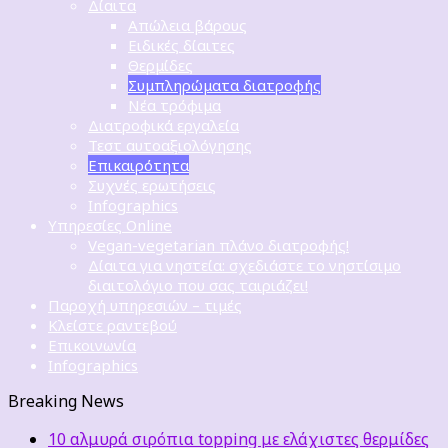
Δίαιτα
Απώλεια βάρους
Ειδικές δίαιτες
Θερμίδες
Συμπληρώματα διατροφής
Νέα τρόφιμα
Διατροφικά εργαλεία
Τεστ αυτοαξιολόγησης
Επικαιρότητα
Συχνές ερωτήσεις
Infographics
Υπηρεσίες Online
Vegan-vegetarian πλάνο διατροφής!
Δίαιτα για νηστεία: σχεδιάστε το νηστίσιμο
διαιτολόγιο που σας ταιριάζει!
Παροχή υπηρεσιών – τιμές
Κλείστε ραντεβού
Επικοινωνία
Infographics
Breaking News
10 αλμυρά σιρόπια topping με ελάχιστες θερμίδες