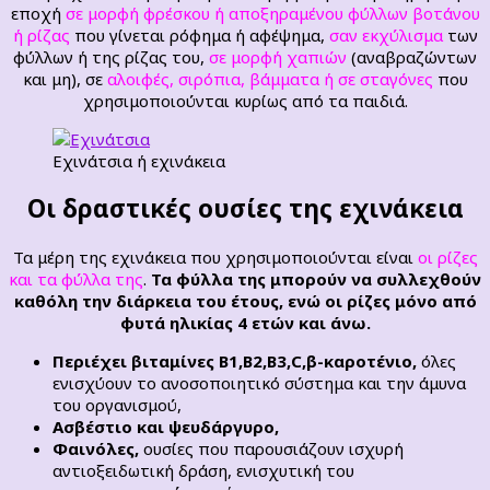
εποχή
σε μορφή φρέσκου ή αποξηραμένου φύλλων βοτάνου
ή ρίζας
που γίνεται ρόφημα ή αφέψημα,
σαν εκχύλισμα
των
φύλλων ή της ρίζας του,
σε μορφή χαπιών
(αναβραζώντων
και μη), σε
αλοιφές, σιρόπια, βάμματα ή σε σταγόνες
που
χρησιμοποιούνται κυρίως από τα παιδιά.
Εχινάτσια ή εχινάκεια
Οι δραστικές ουσίες της εχινάκεια
Τα μέρη της εχινάκεια που χρησιμοποιούνται είναι
οι ρίζες
και τα φύλλα της
.
Τα φύλλα της μπορούν να συλλεχθούν
καθόλη την διάρκεια του έτους, ενώ οι ρίζες μόνο από
φυτά ηλικίας 4 ετών και άνω.
Περιέχει βιταμίνες Β1,Β2,Β3,C,β-καροτένιο,
όλες
ενισχύουν το ανοσοποιητικό σύστημα και την άμυνα
του οργανισμού,
Ασβέστιο και ψευδάργυρο,
Φαινόλες,
ουσίες που παρουσιάζουν ισχυρή
αντιοξειδωτική δράση, ενισχυτική του