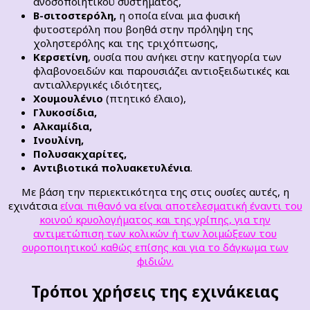
ανοσοποιητικού συστήματος,
Β-σιτοστερόλη,
η οποία είναι μια φυσική
φυτοστερόλη που βοηθά στην πρόληψη της
χοληστερόλης και της τριχόπτωσης,
Κερσετίνη
, ουσία που ανήκει στην κατηγορία των
φλαβονοειδών και παρουσιάζει αντιοξειδωτικές και
αντιαλλεργικές ιδιότητες,
Χουμουλένιο
(πτητικό έλαιο),
Γλυκοσίδια,
Αλκαμίδια,
Ινουλίνη,
Πολυσακχαρίτες,
Αντιβιοτικά πολυακετυλένια
.
Με βάση την περιεκτικότητα της στις ουσίες αυτές, η
εχινάτσια
είναι πιθανό να είναι αποτελεσματική έναντι του
κοινού κρυολογήματος και της γρίπης, για την
αντιμετώπιση των κολικών ή των λοιμώξεων του
ουροποιητικού καθώς επίσης και για το δάγκωμα των
φιδιών.
Τρόποι χρήσεις της εχινάκειας