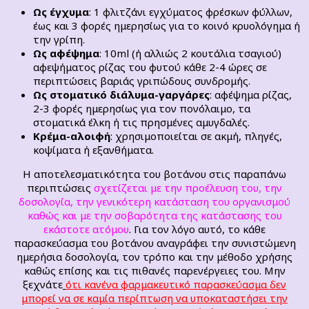
Ως έγχυμα
: 1 φλιτζάνι εγχύματος φρέσκων φύλλων,
έως και 3 φορές ημερησίως για το κοινό κρυολόγημα ή
την γρίπη.
Ως αφέψημα
: 10ml (ή αλλιώς 2 κουτάλια τσαγιού)
αφεψήματος ρίζας του φυτού κάθε 2-4 ώρες σε
περιπτώσεις βαριάς γριπώδους συνδρομής.
Ως στοματικό διάλυμα-γαργάρες
: αφέψημα ρίζας,
2-3 φορές ημερησίως για τον πονόλαιμο, τα
στοματικά έλκη ή τις πρησμένες αμυγδαλές.
Κρέμα-αλοιφή
: χρησιμοποιείται σε ακμή, πληγές,
κοψίματα ή εξανθήματα.
Η αποτελεσματικότητα του βοτάνου στις παραπάνω
περιπτώσεις
σχετίζεται με την προέλευση του, την
δοσολογία, την γενικότερη κατάσταση του οργανισμού
καθώς και με την σοβαρότητα της κατάστασης του
εκάστοτε ατόμου
. Για τον λόγο αυτό, το κάθε
παρασκεύασμα του βοτάνου αναγράφει την συνιστώμενη
ημερήσια δοσολογία, τον τρόπο και την μέθοδο χρήσης
καθώς επίσης και τις πιθανές παρενέργειες του. Μην
ξεχνάτε
ότι κανένα φαρμακευτικό παρασκεύασμα δεν
μπορεί να σε καμία περίπτωση να υποκαταστήσει την