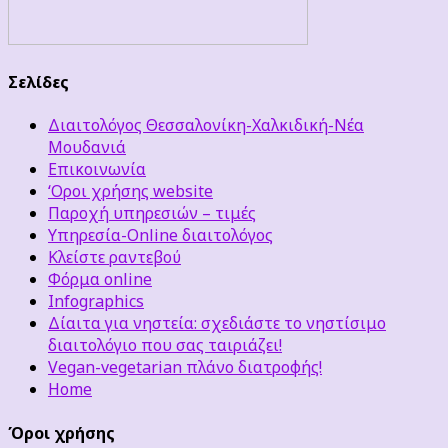
Σελίδες
Διαιτολόγος Θεσσαλονίκη-Χαλκιδική-Νέα
Μουδανιά
Επικοινωνία
‘Οροι χρήσης website
Παροχή υπηρεσιών – τιμές
Υπηρεσία-Online διαιτολόγος
Κλείστε ραντεβού
Φόρμα online
Infographics
Δίαιτα για νηστεία: σχεδιάστε το νηστίσιμο
διαιτολόγιο που σας ταιριάζει!
Vegan-vegetarian πλάνο διατροφής!
Home
Όροι χρήσης