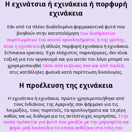
Η εχινάτσια ή εχινάκεια ή πορφυρή
εχινάκεια
Εάν από τα πλέον διαδεδομένα φαρμακευτικά φυτά που
βοηθούν στην καταπολέμηση
των δυσάρεστων
συμπτωμάτων του κοινού κρυολογήματος ή της γρίπης,
είναι η εχινάτσ
ι
α
(ή αλλιώς πορφυρή εχινάκεια ή εχινάκεια,
Echinacea species). Έχει ελάχιστες παρενέργειες, δεν είναι
τοξική για τον οργανισμό και για αυτόν τον λόγο μπορεί να
χρησιμοποιηθεί
τόσο από ενήλικες όσο και από παιδιά,
στις κατάλληλες φυσικά κατά περίπτωση δοσολογίες.
Η προέλευση της εχινάκεια
Η εχινάτσια ή εχινάκεια, πρώτο-χρησιμοποιήθηκε από
τους Ινδιάνους της Αμερικής σαν φάρμακο για τις
λοιμώξεις, τους πυρετούς, τα κρυολογήματα και τα ρίγη
καθώς και ως διάλυμα για τις αντίστοιχες κομπρέσες.
Στην
ουσία πρόκειται για φυτό που μοιάζει με την μαργαρίτα και
φέρει μοβ λουλούδια τα οποία ανθίζουν στα τέλη του