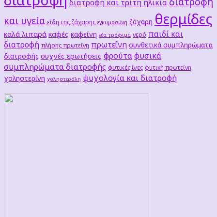
διατροφή
διατροφή και τρίτη ηλικία
θερμίδες
και υγεία
ζάχαρη
είδη της ζάχαρης
εγκυμοσύνη
παιδί και
καλά λιπαρά
καφές
καφεΐνη
νερό
νέα τρόφιμα
διατροφή
πρωτεΐνη
συνθετικά συμπληρώματα
πλήρης πρωτεΐνη
φρούτα
φυσικά
συχνές ερωτήσεις
διατροφής
συμπληρώματα διατροφής
φυτικές ίνες
φυτική πρωτείνη
ψυχολογία και διατροφή
χοληστερίνη
χοληστερόλη