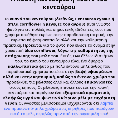
κενταύρου
Το
κυανό του κενταύρου (διεθνώς, Centaurea cyanus ή
απλά cornflower ή μενεξές του αγρού)
είναι γνωστό
φυτό για τις πολλές και σημαντικές ιδιότητες του, που
χρησιμοποιήθηκε ευρέως στην παραδοσιακή ιατρική, την
ευρωπαϊκή φαρμακοποιία αλλά και την καθημερινή
πρακτική. Πρόκειται για το φυτό που έδωσε το όνομα στην
χρωστική
blue cornflower, λόγω της καθαρότητας της
απόχρωσης του μπλε του.
Εκτός των άλλων ιδιοτήτων
του, το κυανό του κενταύρου είναι ένα όμορφο
καλλωπιστικό
φυτό με πολύ έντονο μπλε άνθος που
παραδοσιακά χρησιμοποιείται στην
βαφή υφασμάτων
αλλά και στην κηπουρική, καθώς το έντονο χρώμα του
προσελκύει τις μέλισσες αλλά και άλλους
επικονιαστές
στους κήπους. Οι μέλισσες επισκέπτονται την κυανή
κενταύρια και παράγουν ένα
εξαιρετικά αρωματικό,
ελαφρώς υγρό και φωτεινό κίτρινο μέλι με ευχάριστη
γεύση
. Οι γνώστες μελισσοκόμοι ισχυρίζονται ότι
λάμπει
ένα πρασινωπό-μπλε χρώμα στις κηρήθρες που παράγουν
αυτό το μέλι, ακριβώς πριν από την συγκομιδή του
!