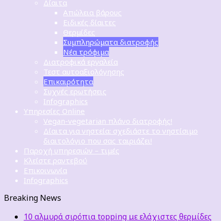
Δίαιτα
Απώλεια βάρους
Ειδικές δίαιτες
Θερμίδες
Συμπληρώματα διατροφής
Νέα τρόφιμα
Διατροφικά εργαλεία
Τεστ αυτοαξιολόγησης
Επικαιρότητα
Συχνές ερωτήσεις
Infographics
Υπηρεσίες Online
Vegan-vegetarian πλάνο διατροφής!
Δίαιτα για νηστεία: σχεδιάστε το νηστίσιμο
διαιτολόγιο που σας ταιριάζει!
Παροχή υπηρεσιών – τιμές
Κλείστε ραντεβού
Επικοινωνία
Infographics
Breaking News
10 αλμυρά σιρόπια topping με ελάχιστες θερμίδες