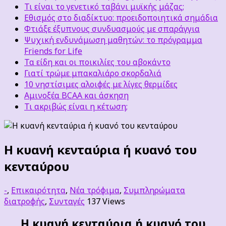
Τι είναι το γενετικό ταβάνι μυϊκής μάζας;
Εθισμός στο διαδίκτυο: προειδοποιητικά σημάδια
Φτιάξε έξυπνους συνδυασμούς με σπαράγγια
Ψυχική ενδυνάμωση μαθητών: το πρόγραμμα
Friends for Life
Τα είδη και οι ποικιλίες του αβοκάντο
Γιατί τρώμε μπακαλιάρο σκορδαλιά
10 νηστίσιμες αλοιφές με λίγες θερμίδες
Αμινοξέα BCAA και άσκηση
Τι ακριβώς είναι η κέτωση;
Η κυανή κενταύρια ή κυανό του
κενταύρου
-
,
Επικαιρότητα
,
Νέα τρόφιμα
,
Συμπληρώματα
διατροφής
,
Συνταγές
137 Views
Η κυανή κενταύρια ή κυανό του