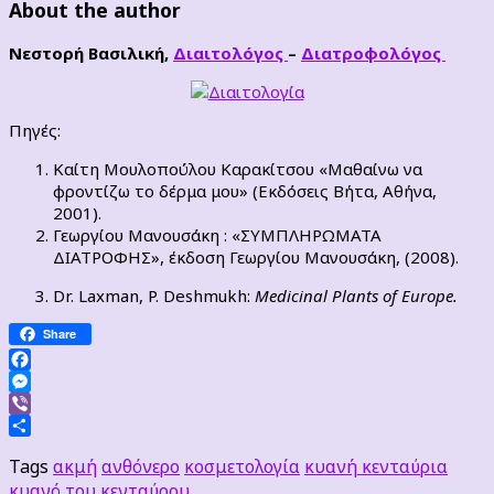
About the author
Νεστορή Βασιλική,
Διαιτολόγος
–
Διατροφολόγος
Πηγές:
Καίτη Μουλοπούλου Καρακίτσου «Μαθαίνω να
φροντίζω το δέρμα μου» (Εκδόσεις Βήτα, Αθήνα,
2001).
Γεωργίου Μανουσάκη : «ΣΥΜΠΛΗΡΩΜΑΤΑ
ΔΙΑΤΡΟΦΗΣ», έκδοση Γεωργίου Μανουσάκη, (2008).
Dr. Laxman, P. Deshmukh:
Medicinal Plants of Europe.
Share
Facebook
Messenger
Viber
Μοιραστείτε
Tags
ακμή
ανθόνερο
κοσμετολογία
κυανή κενταύρια
κυανό του κενταύρου