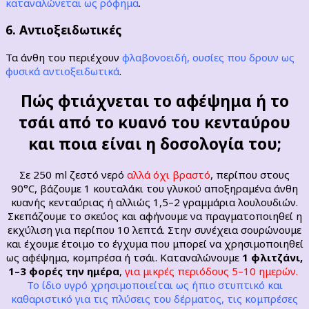
καταναλώνεται ως ρόφημα
.
6. Αντιοξειδωτικές
Τα άνθη του περιέχουν
φλαβονοειδή, ουσίες που δρουν ως
φυσικά αντιοξειδωτικά
.
Πώς φτιάχνεται το αφέψημα ή το
τσάι από το κυανό του κενταύρου
και ποια είναι η δοσολογία του;
Σε 250 ml ζεστό νερό
αλλά όχι βραστό
, περίπου στους
90°C, βάζουμε 1 κουταλάκι του γλυκού αποξηραμένα άνθη
κυανής κενταύριας ή αλλιώς 1,5–2 γραμμάρια λουλουδιών.
Σκεπάζουμε το σκεύος και αφήνουμε να πραγματοποιηθεί η
εκχύλιση για περίπου 10 λεπτά. Στην συνέχεια σουρώνουμε
και έχουμε έτοιμο το έγχυμα που μπορεί να χρησιμοποιηθεί
ως αφέψημα, κομπρέσα ή τσάι. Καταναλώνουμε
1 φλιτζάνι,
1–3 φορές την ημέρα
,
για μικρές περιόδους 5–10 ημερών.
Το ίδιο υγρό χρησιμοποιείται ως ήπιο στυπτικό και
καθαριστικό για τις πλύσεις του δέρματος, τις κομπρέσες