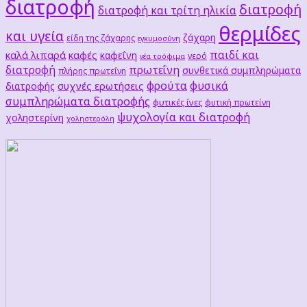
διατροφή
διατροφή
διατροφή και τρίτη ηλικία
θερμίδες
και υγεία
ζάχαρη
είδη της ζάχαρης
εγκυμοσύνη
παιδί και
καλά λιπαρά
καφές
καφεΐνη
νερό
νέα τρόφιμα
διατροφή
πρωτεΐνη
συνθετικά συμπληρώματα
πλήρης πρωτεΐνη
φρούτα
φυσικά
συχνές ερωτήσεις
διατροφής
συμπληρώματα διατροφής
φυτικές ίνες
φυτική πρωτείνη
ψυχολογία και διατροφή
χοληστερίνη
χοληστερόλη