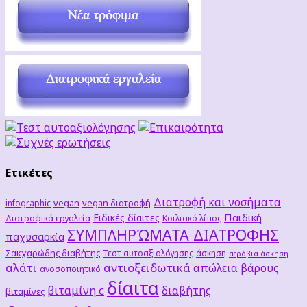
Ετικέτες
Διατροφή και νοσήματα
vegan
vegan διατροφή
infographic
Παιδική
Ειδικές δίαιτες
Διατροφικά εργαλεία
Κοιλιακό λίπος
ΣΥΜΠΛΗΡΏΜΑΤΑ ΔΙΑΤΡΟΦΗΣ
παχυσαρκία
Σακχαρώδης διαβήτης
Τεστ αυτοαξιολόγησης
άσκηση
αερόβια άσκηση
αλάτι
αντιοξειδωτικά
απώλεια βάρους
ανοσοποιητικό
δίαιτα
βιταμίνη c
διαβήτης
βιταμίνες