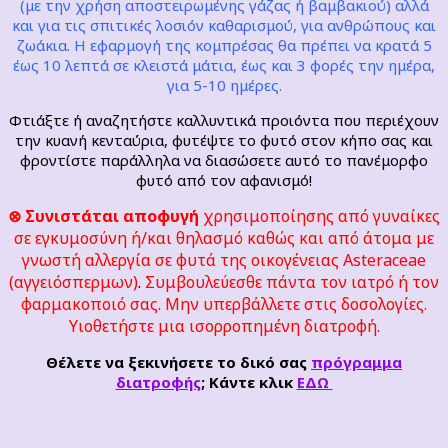
(με την χρήση αποστειρωμένης γάζας ή βαμβακιού) αλλά
και για τις σπιτικές λοσιόν καθαρισμού, για ανθρώπους και
ζωάκια. Η εφαρμογή της κομπρέσας θα πρέπει να κρατά 5
έως 10 λεπτά σε κλειστά μάτια, έως και 3 φορές την ημέρα,
για 5-10 ημέρες.
Φτιάξτε ή αναζητήστε καλλυντικά προιόντα που περιέχουν
την κυανή κενταύρια, φυτέψτε το φυτό στον κήπο σας και
φροντίστε παράλληλα να διασώσετε αυτό το πανέμορφο
φυτό από τον αφανισμό!
⊗ Συνιστάται αποφυγή
χρησιμοποίησης από γυναίκες
σε εγκυμοσύνη ή/και θηλασμό καθώς και από άτομα με
γνωστή αλλεργία σε φυτά της οικογένειας Asteraceae
(αγγειόσπερμων)
.
Συμβουλεύεσθε πάντα τον ιατρό ή τον
φαρμακοποιό σας. Μην υπερβάλλετε στις δοσολογίες.
Υιοθετήστε μια ισορροπημένη διατροφή.
Θέλετε να ξεκινήσετε το δικό σας
πρόγραμμα
διατροφής
; Κάντε κλικ
ΕΔΩ