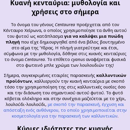
Κυανή κενταύρια: μυθολογία και
χρήσεις στο σήμερα
Το όνομα του γένους
Centaurea
προέρχεται από τον
Κένταυρο Χείρωνα, ο οποίος χρησιμοποίησε τα άνθη αυτού
του φυτού ως κατάπλασμα
για να καλύψει μια πυώδη
πληγή
που είχε δημιουργηθεί από ένα βέλος βουτηγμένο
στο αίμα της Ύδρας. Η πληγή γιατρεύτηκε και έτσι,
σύμφωνα με την μυθολογία, δόθηκε στις κυανές κενταύριες
το όνομα
Centaurea
. Το επίθετο
cyanus
αναφέρεται φυσικά
στο φωτεινό μπλε χρώμα των λουλουδιών της!
Σήμερα, συγκεκριμένες εταιρίες παρασκευής
καλλυντικών
προϊόντων
, καλλιεργούν την κυανή κενταύρια με σκοπό
τόσο την χρησιμοποίηση της στις καλλυντικές ουσίες όσο
και την διάσωση του σημαντικού αυτού φυτού. Το φυτό
κόβεται ολόκληρο και στην συνέχεια μαζεύεται με το χέρι,
λουλούδι-λουλούδι,
με σκοπό την παρασκευή, έγχυση και
απόσταξη ενός ανθόνερου, το οποίο χρησιμοποιείται στην
κοσμετολογία για την παρασκευή των καλλυντικών
.
Κύριες ιδιότητες της κυανής