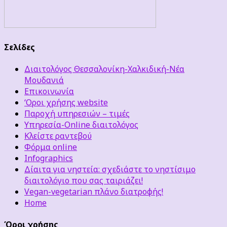
Σελίδες
Διαιτολόγος Θεσσαλονίκη-Χαλκιδική-Νέα
Μουδανιά
Επικοινωνία
‘Οροι χρήσης website
Παροχή υπηρεσιών – τιμές
Υπηρεσία-Online διαιτολόγος
Κλείστε ραντεβού
Φόρμα online
Infographics
Δίαιτα για νηστεία: σχεδιάστε το νηστίσιμο
διαιτολόγιο που σας ταιριάζει!
Vegan-vegetarian πλάνο διατροφής!
Home
Όροι χρήσης