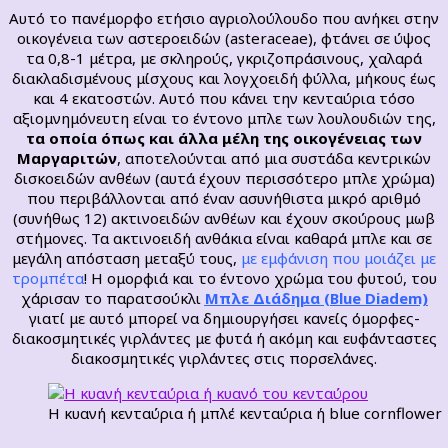
Αυτό το πανέμορφο ετήσιο αγριολούλουδο που ανήκει στην
οικογένεια των αστεροειδών (asteraceae),
φτάνει σε ύψος
τα 0,8-1 μέτρα, με σκληρούς, γκριζοπράσινους, χαλαρά
διακλαδισμένους μίσχους και λογχοειδή φύλλα, μήκους έως
και 4 εκατοστών. Αυτό που κάνει την κενταύρια τόσο
αξιομνημόνευτη είναι το έντονο μπλε των λουλουδιών της,
τα οποία όπως και άλλα μέλη της οικογένειας των
Μαργαριτών
, αποτελούνται από μια συστάδα κεντρικών
δισκοειδών ανθέων (αυτά έχουν περισσότερο μπλε χρώμα)
που περιβάλλονται από έναν ασυνήθιστα μικρό αριθμό
(συνήθως 12) ακτινοειδών ανθέων και έχουν σκούρους μωβ
στήμονες. Τα ακτινοειδή ανθάκια είναι καθαρά μπλε και σε
μεγάλη απόσταση μεταξύ τους,
με εμφάνιση που μοιάζει με
τρομπέτα
! Η ομορφιά και το έντονο χρώμα του φυτού, του
χάρισαν το παρατσούκλι
Μπλε Διάδημα (Blue Diadem)
γιατί με αυτό μπορεί να δημιουργήσει κανείς όμορφες-
διακοσμητικές γιρλάντες με φυτά ή ακόμη και ευφάνταστες
διακοσμητικές γιρλάντες στις πορσελάνες.
Η κυανή κενταύρια ή μπλέ κενταύρια ή blue cornflower