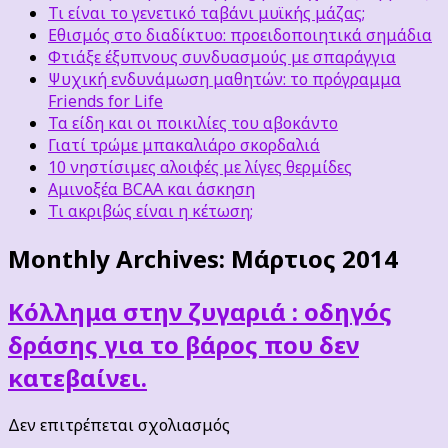
Τι είναι το γενετικό ταβάνι μυϊκής μάζας;
Εθισμός στο διαδίκτυο: προειδοποιητικά σημάδια
Φτιάξε έξυπνους συνδυασμούς με σπαράγγια
Ψυχική ενδυνάμωση μαθητών: το πρόγραμμα
Friends for Life
Τα είδη και οι ποικιλίες του αβοκάντο
Γιατί τρώμε μπακαλιάρο σκορδαλιά
10 νηστίσιμες αλοιφές με λίγες θερμίδες
Αμινοξέα BCAA και άσκηση
Τι ακριβώς είναι η κέτωση;
Monthly Archives:
Μάρτιος 2014
Κόλλημα στην ζυγαριά : οδηγός
δράσης για το βάρος που δεν
κατεβαίνει.
στο
Δεν επιτρέπεται σχολιασμός
Κόλλημα