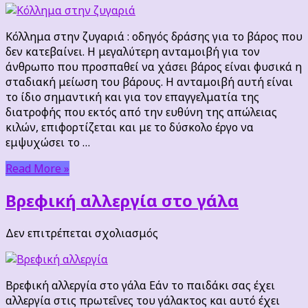
στην
ζυγαριά
Κόλλημα στην ζυγαριά : οδηγός δράσης για το βάρος που
:
δεν κατεβαίνει. Η μεγαλύτερη ανταμοιβή για τον
οδηγός
άνθρωπο που προσπαθεί να χάσει βάρος είναι φυσικά η
δράσης
σταδιακή μείωση του βάρους. Η ανταμοιβή αυτή είναι
για
το ίδιο σημαντική και για τον επαγγελματία της
το
διατροφής που εκτός από την ευθύνη της απώλειας
βάρος
κιλών, επιφορτίζεται και με το δύσκολο έργο να
που
εμψυχώσει το …
δεν
κατεβαίνει.
Read More »
Βρεφική αλλεργία στο γάλα
στο
Δεν επιτρέπεται σχολιασμός
Βρεφική
αλλεργία
στο
Βρεφική αλλεργία στο γάλα Εάν το παιδάκι σας έχει
γάλα
αλλεργία στις πρωτεΐνες του γάλακτος και αυτό έχει