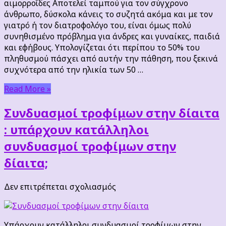
αιμορροΐδες Αποτελεί ταμπού για τον σύγχρονο
την
άνθρωπο, δύσκολα κάνεις το συζητά ακόμα και με τον
λύση
γιατρό ή τον διατροφολόγο του, είναι όμως πολύ
για
συνηθισμένο πρόβλημα για άνδρες και γυναίκες, παιδιά
τις
και εφήβους. Υπολογίζεται ότι περίπου το 50% του
αιμορροΐδες
πληθυσμού πάσχει από αυτήν την πάθηση, που ξεκινά
συχνότερα από την ηλικία των 50 …
Read More »
Συνδυασμοί τροφίμων στην δίαιτα
: υπάρχουν κατάλληλοι
συνδυασμοί τροφίμων στην
δίαιτα;
στο
Δεν επιτρέπεται σχολιασμός
Συνδυασμοί
τροφίμων
στην
Υπάρχουν κατάλληλοι συνδυασμοί τροφίμων στην