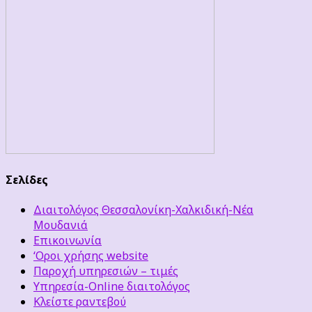
Σελίδες
Διαιτολόγος Θεσσαλονίκη-Χαλκιδική-Νέα
Μουδανιά
Επικοινωνία
‘Οροι χρήσης website
Παροχή υπηρεσιών – τιμές
Υπηρεσία-Online διαιτολόγος
Κλείστε ραντεβού