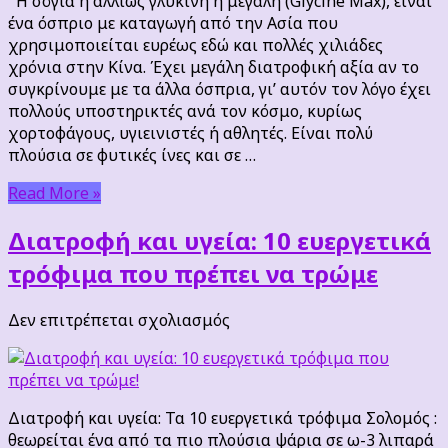
Η σόγια ή αλλιώς γλυκίνη η μεγάλη (Glycine Max), είναι
στην
ένα όσπριο με καταγωγή από την Ασία που
διατροφή
χρησιμοποιείται ευρέως εδώ και πολλές χιλιάδες
μας:
χρόνια στην Κίνα. Έχει μεγάλη διατροφική αξία αν το
είναι
συγκρίνουμε με τα άλλα όσπρια, γι’ αυτόν τον λόγο έχει
ασφαλή
πολλούς υποστηρικτές ανά τον κόσμο, κυρίως
για
χορτοφάγους, υγιεινιστές ή αθλητές. Είναι πολύ
κατανάλωση;
πλούσια σε φυτικές ίνες και σε …
Read More »
Διατροφή και υγεία: 10 ευεργετικά
τρόφιμα που πρέπει να τρώμε
στο
Δεν επιτρέπεται σχολιασμός
Διατροφή
και
υγεία:
10
Διατροφή και υγεία: Τα 10 ευεργετικά τρόφιμα Σολομός :
ευεργετικά
θεωρείται ένα από τα πιο πλούσια ψάρια σε ω-3 λιπαρά