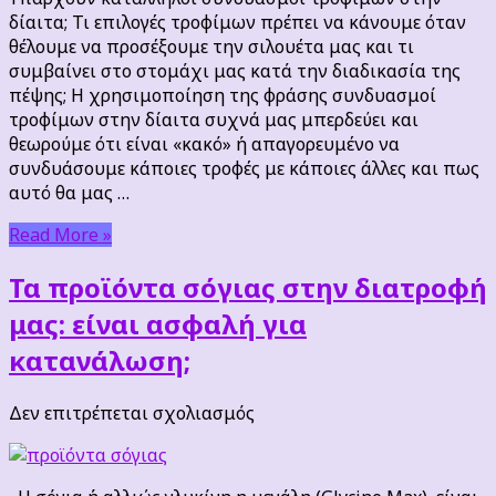
δίαιτα
δίαιτα; Τι επιλογές τροφίμων πρέπει να κάνουμε όταν
:
θέλουμε να προσέξουμε την σιλουέτα μας και τι
υπάρχουν
συμβαίνει στο στομάχι μας κατά την διαδικασία της
κατάλληλοι
πέψης; Η χρησιμοποίηση της φράσης συνδυασμοί
συνδυασμοί
τροφίμων στην δίαιτα συχνά μας μπερδεύει και
τροφίμων
θεωρούμε ότι είναι «κακό» ή απαγορευμένο να
στην
συνδυάσουμε κάποιες τροφές με κάποιες άλλες και πως
δίαιτα;
αυτό θα μας …
Read More »
Τα προϊόντα σόγιας στην διατροφή
μας: είναι ασφαλή για
κατανάλωση;
στο
Δεν επιτρέπεται σχολιασμός
Τα
προϊόντα
σόγιας