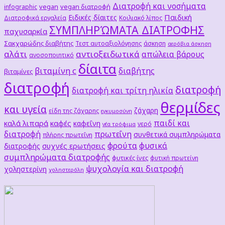
Διατροφή και νοσήματα
vegan
vegan διατροφή
infographic
Παιδική
Ειδικές δίαιτες
Διατροφικά εργαλεία
Κοιλιακό λίπος
ΣΥΜΠΛΗΡΏΜΑΤΑ ΔΙΑΤΡΟΦΗΣ
παχυσαρκία
Σακχαρώδης διαβήτης
Τεστ αυτοαξιολόγησης
άσκηση
αερόβια άσκηση
αλάτι
αντιοξειδωτικά
απώλεια βάρους
ανοσοποιητικό
δίαιτα
βιταμίνη c
διαβήτης
βιταμίνες
διατροφή
διατροφή
διατροφή και τρίτη ηλικία
θερμίδες
και υγεία
ζάχαρη
είδη της ζάχαρης
εγκυμοσύνη
παιδί και
καλά λιπαρά
καφές
καφεΐνη
νερό
νέα τρόφιμα
διατροφή
πρωτεΐνη
συνθετικά συμπληρώματα
πλήρης πρωτεΐνη
φρούτα
φυσικά
συχνές ερωτήσεις
διατροφής
συμπληρώματα διατροφής
φυτικές ίνες
φυτική πρωτείνη
ψυχολογία και διατροφή
χοληστερίνη
χοληστερόλη