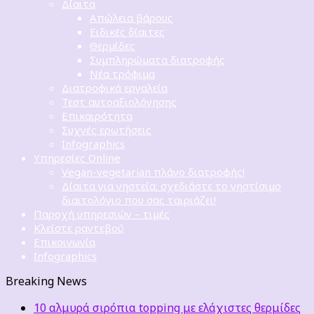
Δίαιτα
Απώλεια βάρους
Ειδικές δίαιτες
Θερμίδες
Συμπληρώματα διατροφής
Νέα τρόφιμα
Διατροφικά εργαλεία
Τεστ αυτοαξιολόγησης
Επικαιρότητα
Συχνές ερωτήσεις
Infographics
Υπηρεσίες Online
Vegan-vegetarian πλάνο διατροφής!
Δίαιτα για νηστεία: σχεδιάστε το νηστίσιμο
διαιτολόγιο που σας ταιριάζει!
Παροχή υπηρεσιών – τιμές
Κλείστε ραντεβού
Επικοινωνία
Infographics
Breaking News
10 αλμυρά σιρόπια topping με ελάχιστες θερμίδες