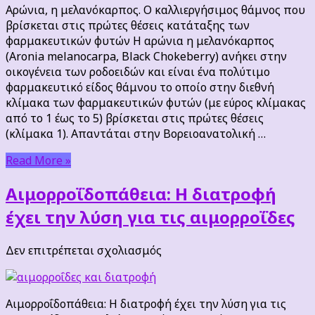
μελανόκαρπος.
Αρώνια, η μελανόκαρπος. Ο καλλιεργήσιμος θάμνος που
Ο
βρίσκεται στις πρώτες θέσεις κατάταξης των
καλλιεργήσιμος
φαρμακευτικών φυτών Η αρώνια η μελανόκαρπος
θάμνος
(Aronia melanocarpa, Black Chokeberry) ανήκει στην
που
οικογένεια των ροδοειδών και είναι ένα πολύτιμο
βρίσκεται
φαρμακευτικό είδος θάμνου το οποίο στην διεθνή
στις
κλίμακα των φαρμακευτικών φυτών (με εύρος κλίμακας
πρώτες
από το 1 έως το 5) βρίσκεται στις πρώτες θέσεις
θέσεις
(κλίμακα 1). Απαντάται στην Βορειοανατολική …
κατάταξης
των
Read More »
φαρμακευτικών
φυτών
Αιμορροΐδοπάθεια: Η διατροφή
έχει την λύση για τις αιμορροΐδες
στο
Δεν επιτρέπεται σχολιασμός
Αιμορροΐδοπάθεια:
Η
διατροφή
Αιμορροΐδοπάθεια: Η διατροφή έχει την λύση για τις
έχει