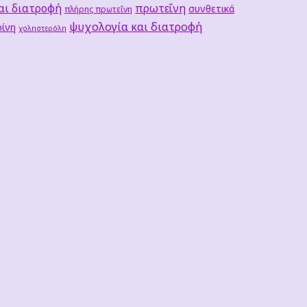
αι διατροφή
πρωτεΐνη
συνθετικά
πλήρης πρωτεΐνη
ψυχολογία και διατροφή
ίνη
χοληστερόλη