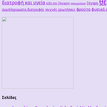
θε
διατροφή και υγεία
ζάχαρη
είδη της ζάχαρης
εγκυμοσύνη
φρούτα
φυσικά
συχνές ερωτήσεις
συμπληρώματα διατροφής
Σελίδες