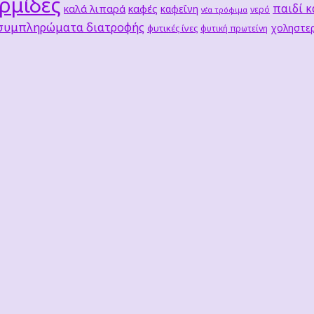
ρμίδες
παιδί κ
καλά λιπαρά
καφές
καφεΐνη
νερό
νέα τρόφιμα
 συμπληρώματα διατροφής
χοληστερ
φυτικές ίνες
φυτική πρωτείνη