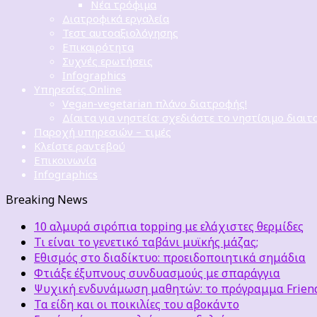
Νέα τρόφιμα
Διατροφικά εργαλεία
Τεστ αυτοαξιολόγησης
Επικαιρότητα
Συχνές ερωτήσεις
Infographics
Υπηρεσίες Online
Vegan-vegetarian πλάνο διατροφής!
Δίαιτα για νηστεία: σχεδιάστε το νηστίσιμο διαιτ
Παροχή υπηρεσιών – τιμές
Κλείστε ραντεβού
Επικοινωνία
Infographics
Breaking News
10 αλμυρά σιρόπια topping με ελάχιστες θερμίδες
Τι είναι το γενετικό ταβάνι μυϊκής μάζας;
Εθισμός στο διαδίκτυο: προειδοποιητικά σημάδια
Φτιάξε έξυπνους συνδυασμούς με σπαράγγια
Ψυχική ενδυνάμωση μαθητών: το πρόγραμμα Friends
Τα είδη και οι ποικιλίες του αβοκάντο