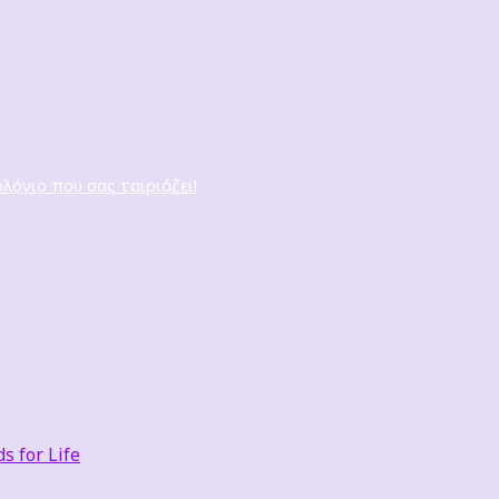
ολόγιο που σας ταιριάζει!
 for Life