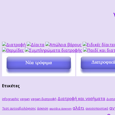
Ετικέτες
Διατροφή και νοσήματα
vegan
vegan διατροφή
infographic
Διατρ
αλάτι
αν
Τεστ αυτοαξιολόγησης
άσκηση
ανοσοποιητικό
αερόβια άσκηση