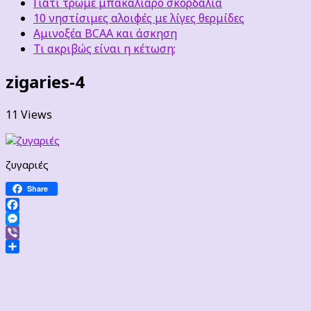
Γιατί τρώμε μπακαλιάρο σκορδαλιά
10 νηστίσιμες αλοιφές με λίγες θερμίδες
Αμινοξέα BCAA και άσκηση
Τι ακριβώς είναι η κέτωση;
zigaries-4
11 Views
ζυγαριές
Share
Facebook
Messenger
Viber
Μοιραστείτε