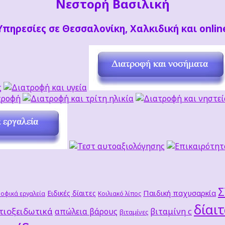
Νεστορή Βασιλική
Υπηρεσίες σε Θεσσαλονίκη, Χαλκιδική και onlin
Παιδική παχυσαρκία
Ειδικές δίαιτες
οφικά εργαλεία
Κοιλιακό λίπος
δίαι
τιοξειδωτικά
βιταμίνη c
απώλεια βάρους
βιταμίνες