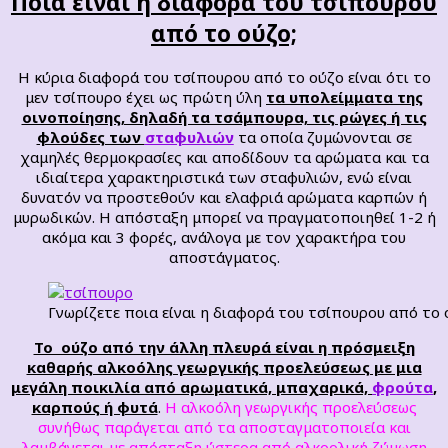
Ποια είναι η διαφορά του τσίπουρου
από το ούζο;
Η κύρια διαφορά του τσίπουρου από το ούζο είναι ότι το
μεν τσίπουρο έχει ως πρώτη ύλη
τα υπολείμματα της
οινοποίησης, δηλαδή τα τσάμπουρα, τις ρώγες ή τις
φλούδες των
σταφυλιών
τα οποία ζυμώνονται σε
χαμηλές θερμοκρασίες και αποδίδουν τα αρώματα και τα
ιδιαίτερα χαρακτηριστικά των σταφυλιών, ενώ είναι
δυνατόν να προστεθούν και ελαφριά αρώματα καρπών ή
μυρωδικών. Η απόσταξη μπορεί να πραγματοποιηθεί 1-2 ή
ακόμα και 3 φορές, ανάλογα με τον χαρακτήρα του
αποστάγματος.
Γνωρίζετε ποια είναι η διαφορά του τσίπουρου από το 
Το ούζο από την άλλη πλευρά είναι η πρόσμειξη
καθαρής αλκοόλης γεωργικής προελεύσεως με μια
μεγάλη ποικιλία από αρωματικά, μπαχαρικά,
φρούτα
,
καρπούς ή φυτά
.
Η αλκοόλη γεωργικής προελεύσεως
συνήθως παράγεται από τα αποσταγματοποιεία και
λαμβάνεται με απόσταξη ύστερα από αλκοολική ζύμωση