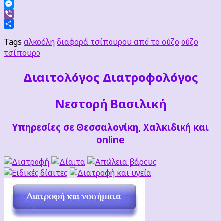
Facebook
Messenger
Viber
Μοιραστείτε
Tags
αλκοόλη
διαφορά τσίπουρου από το ούζο
ούζο
τσίπουρο
Διαιτoλόγος Διατροφολόγος
Νεστορή Βασιλική
Υπηρεσίες σε Θεσσαλονίκη, Χαλκιδική και
online