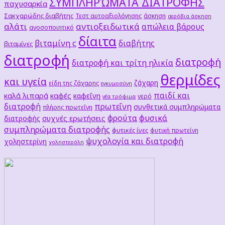
ΣΥΜΠΛΗΡΏΜΑΤΑ ΔΙΑΤΡΟΦΗΣ
παχυσαρκία
Σακχαρώδης διαβήτης
Τεστ αυτοαξιολόγησης
άσκηση
αερόβια άσκηση
αλάτι
αντιοξειδωτικά
απώλεια βάρους
ανοσοποιητικό
δίαιτα
βιταμίνη c
διαβήτης
βιταμίνες
διατροφή
διατροφή
διατροφή και τρίτη ηλικία
θερμίδες
και υγεία
ζάχαρη
είδη της ζάχαρης
εγκυμοσύνη
παιδί και
καλά λιπαρά
καφές
καφεΐνη
νερό
νέα τρόφιμα
διατροφή
πρωτεΐνη
συνθετικά συμπληρώματα
πλήρης πρωτεΐνη
φρούτα
φυσικά
συχνές ερωτήσεις
διατροφής
συμπληρώματα διατροφής
φυτικές ίνες
φυτική πρωτείνη
ψυχολογία και διατροφή
χοληστερίνη
χοληστερόλη