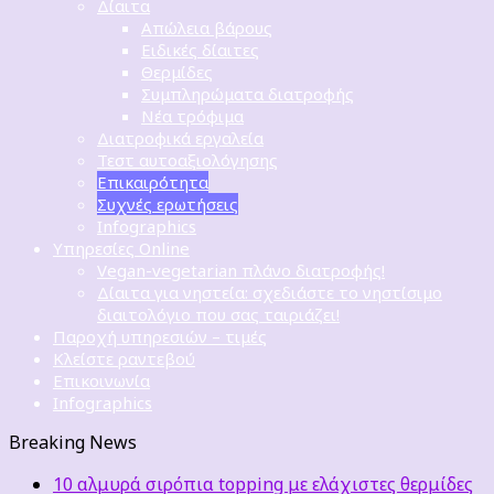
Δίαιτα
Απώλεια βάρους
Ειδικές δίαιτες
Θερμίδες
Συμπληρώματα διατροφής
Νέα τρόφιμα
Διατροφικά εργαλεία
Τεστ αυτοαξιολόγησης
Επικαιρότητα
Συχνές ερωτήσεις
Infographics
Υπηρεσίες Online
Vegan-vegetarian πλάνο διατροφής!
Δίαιτα για νηστεία: σχεδιάστε το νηστίσιμο
διαιτολόγιο που σας ταιριάζει!
Παροχή υπηρεσιών – τιμές
Κλείστε ραντεβού
Επικοινωνία
Infographics
Breaking News
10 αλμυρά σιρόπια topping με ελάχιστες θερμίδες