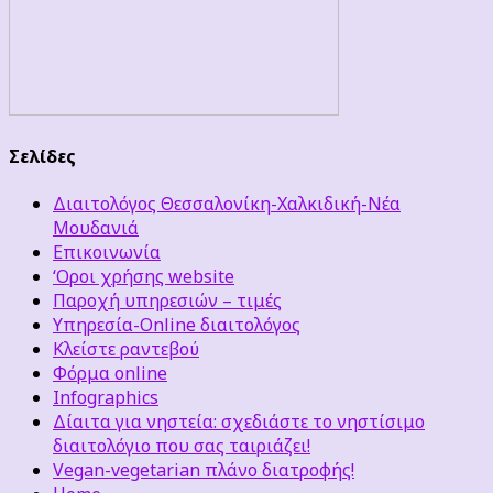
Σελίδες
Διαιτολόγος Θεσσαλονίκη-Χαλκιδική-Νέα
Μουδανιά
Επικοινωνία
‘Οροι χρήσης website
Παροχή υπηρεσιών – τιμές
Υπηρεσία-Online διαιτολόγος
Κλείστε ραντεβού
Φόρμα online
Infographics
Δίαιτα για νηστεία: σχεδιάστε το νηστίσιμο
διαιτολόγιο που σας ταιριάζει!
Vegan-vegetarian πλάνο διατροφής!