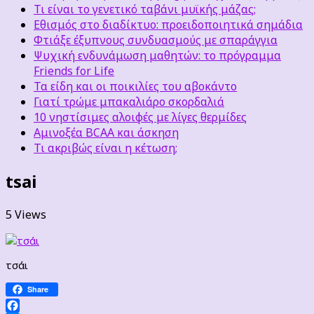
Τι είναι το γενετικό ταβάνι μυϊκής μάζας;
Εθισμός στο διαδίκτυο: προειδοποιητικά σημάδια
Φτιάξε έξυπνους συνδυασμούς με σπαράγγια
Ψυχική ενδυνάμωση μαθητών: το πρόγραμμα
Friends for Life
Τα είδη και οι ποικιλίες του αβοκάντο
Γιατί τρώμε μπακαλιάρο σκορδαλιά
10 νηστίσιμες αλοιφές με λίγες θερμίδες
Αμινοξέα BCAA και άσκηση
Τι ακριβώς είναι η κέτωση;
tsai
5 Views
τσάι
Share