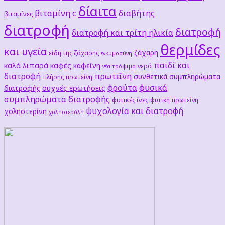
δίαιτα
βιταμίνη c
διαβήτης
βιταμίνες
διατροφή
διατροφή
διατροφή και τρίτη ηλικία
θερμίδες
και υγεία
ζάχαρη
είδη της ζάχαρης
εγκυμοσύνη
παιδί και
καλά λιπαρά
καφές
καφεΐνη
νερό
νέα τρόφιμα
διατροφή
πρωτεΐνη
συνθετικά συμπληρώματα
πλήρης πρωτεΐνη
φρούτα
φυσικά
συχνές ερωτήσεις
διατροφής
συμπληρώματα διατροφής
φυτικές ίνες
φυτική πρωτείνη
ψυχολογία και διατροφή
χοληστερίνη
χοληστερόλη