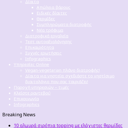
Δίαιτα
Απώλεια βάρους
Ειδικές δίαιτες
Θερμίδες
Συμπληρώματα διατροφής
Νέα τρόφιμα
Διατροφικά εργαλεία
Τεστ αυτοαξιολόγησης
Επικαιρότητα
Συχνές ερωτήσεις
Infographics
Υπηρεσίες Online
Vegan-vegetarian πλάνο διατροφής!
Δίαιτα για νηστεία: σχεδιάστε το νηστίσιμο
διαιτολόγιο που σας ταιριάζει!
Παροχή υπηρεσιών – τιμές
Κλείστε ραντεβού
Επικοινωνία
Infographics
Breaking News
10 αλμυρά σιρόπια topping με ελάχιστες θερμίδες