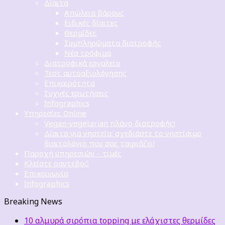
Δίαιτα
Απώλεια βάρους
Ειδικές δίαιτες
Θερμίδες
Συμπληρώματα διατροφής
Νέα τρόφιμα
Διατροφικά εργαλεία
Τεστ αυτοαξιολόγησης
Επικαιρότητα
Συχνές ερωτήσεις
Infographics
Υπηρεσίες Online
Vegan-vegetarian πλάνο διατροφής!
Δίαιτα για νηστεία: σχεδιάστε το νηστίσιμο
διαιτολόγιο που σας ταιριάζει!
Παροχή υπηρεσιών – τιμές
Κλείστε ραντεβού
Επικοινωνία
Infographics
Breaking News
10 αλμυρά σιρόπια topping με ελάχιστες θερμίδες