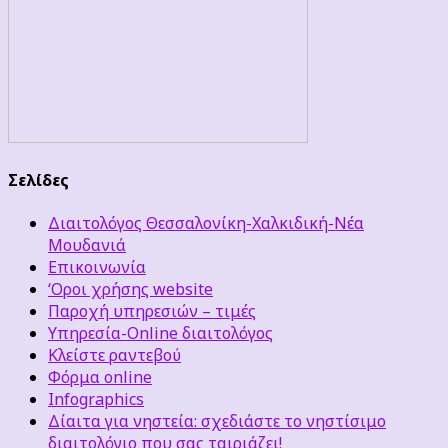
Σελίδες
Διαιτολόγος Θεσσαλονίκη-Χαλκιδική-Νέα
Μουδανιά
Επικοινωνία
‘Οροι χρήσης website
Παροχή υπηρεσιών – τιμές
Υπηρεσία-Online διαιτολόγος
Κλείστε ραντεβού
Φόρμα online
Infographics
Δίαιτα για νηστεία: σχεδιάστε το νηστίσιμο
διαιτολόγιο που σας ταιριάζει!