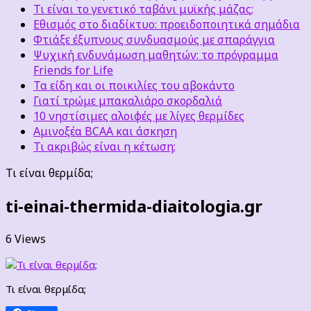
Τι είναι το γενετικό ταβάνι μυϊκής μάζας;
Εθισμός στο διαδίκτυο: προειδοποιητικά σημάδια
Φτιάξε έξυπνους συνδυασμούς με σπαράγγια
Ψυχική ενδυνάμωση μαθητών: το πρόγραμμα
Friends for Life
Τα είδη και οι ποικιλίες του αβοκάντο
Γιατί τρώμε μπακαλιάρο σκορδαλιά
10 νηστίσιμες αλοιφές με λίγες θερμίδες
Αμινοξέα BCAA και άσκηση
Τι ακριβώς είναι η κέτωση;
Τι είναι θερμίδα;
ti-einai-thermida-diaitologia.gr
6 Views
Τι είναι θερμίδα;