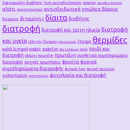
Σακχαρώδης διαβήτης
Τεστ αυτοαξιολόγησης
άσκηση
αερόβια άσκηση
αλάτι
αντιοξειδωτικά
απώλεια βάρους
ανοσοποιητικό
δίαιτα
βιταμίνη c
διαβήτης
βιταμίνες
διατροφή
διατροφή
διατροφή και τρίτη ηλικία
θερμίδες
και υγεία
ζάχαρη
είδη της ζάχαρης
εγκυμοσύνη
παιδί και
καλά λιπαρά
καφές
καφεΐνη
νερό
νέα τρόφιμα
διατροφή
πρωτεΐνη
συνθετικά συμπληρώματα
πλήρης πρωτεΐνη
φρούτα
φυσικά
συχνές ερωτήσεις
διατροφής
συμπληρώματα διατροφής
φυτικές ίνες
φυτική πρωτείνη
ψυχολογία και διατροφή
χοληστερίνη
χοληστερόλη