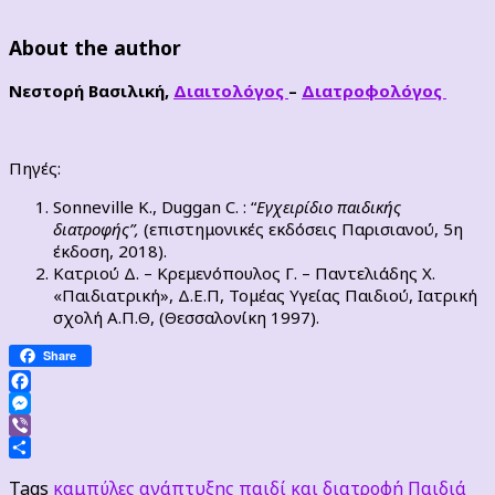
About the author
Νεστορή Βασιλική,
Διαιτολόγος
–
Διατροφολόγος
Πηγές:
Sonneville K., Duggan C. : “
Εγχειρίδιο παιδικής
διατροφής”,
(επιστημονικές εκδόσεις Παρισιανού, 5η
έκδοση, 2018).
Κατριού Δ. – Κρεμενόπουλος Γ. – Παντελιάδης Χ.
«Παιδιατρική», Δ.Ε.Π, Τομέας Υγείας Παιδιού, Ιατρική
σχολή Α.Π.Θ, (Θεσσαλονίκη 1997).
Share
Facebook
Messenger
Viber
Μοιραστείτε
Tags
καμπύλες ανάπτυξης
παιδί και διατροφή
Παιδιά