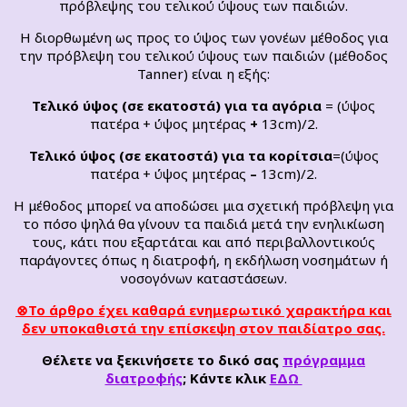
πρόβλεψης του τελικού ύψους των παιδιών.
Η διορθωμένη ως προς το ύψος των γονέων μέθοδος για
την πρόβλεψη του τελικού ύψους των παιδιών (μέθοδος
Tanner) είναι η εξής:
Τελικό ύψος (σε εκατοστά) για τα αγόρια
= (ύψος
πατέρα + ύψος μητέρας
+
13cm)/2.
Τελικό ύψος (σε εκατοστά) για τα κορίτσια
=(ύψος
πατέρα + ύψος μητέρας
–
13cm)/2.
Η μέθοδος μπορεί να αποδώσει μια σχετική πρόβλεψη για
το πόσο ψηλά θα γίνουν τα παιδιά μετά την ενηλικίωση
τους, κάτι που εξαρτάται και από περιβαλλοντικούς
παράγοντες όπως η διατροφή, η εκδήλωση νοσημάτων ή
νοσογόνων καταστάσεων.
⊗Το άρθρο έχει καθαρά ενημερωτικό χαρακτήρα και
δεν υποκαθιστά την επίσκεψη στον παιδίατρο σας.
Θέλετε να ξεκινήσετε το δικό σας
πρόγραμμα
διατροφής
; Κάντε κλικ
ΕΔΩ