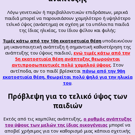
Λόγω γενετικών ή περιβαλλοντικών επιδράσεων, μερικά
παιδιά μπορεί να παρουσιάσουν χαμηλότερο ή υψηλότερο
τελικό ύψος (ανάστημα) σε σχέση με τα υπόλοιπα παιδιά
της ίδιας ηλικίας, του ίδιου φύλου και φυλής:
Τιμές κάτω από την 10η εκατοστιαία θέση
υποδεικνύουν
μη ικανοποιητική ανάπτυξη ή σημαντική καθυστέρηση της
ανάπτυξης του ύψους παιδιού,
ενώ τιμές κάτω από την
5η εκατοστιαία θέση ανάπτυξης
θεωρούνται
αντιπροσωπευτικές πολύ χαμηλού ύψους
. Στον
αντίποδα, αν το παιδί βρίσκεται
πάνω από την 90η
εκατοστιαία θέση, θεωρείται πολύ ψηλό για την ηλικία
του
.
Πρόβλεψη για το τελικό ύψος των
παιδιών
Εκτός από τις καμπύλες ανάπτυξης,
ο ρυθμός ανάπτυξης
του ύψους των μελών της ίδιας οικογένειας
μπορεί να
αποβεί χρήσιμος για τον καθορισμό μιας κάποια σχετικής