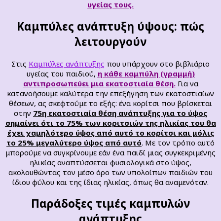
υγείας τους.
Καμπύλες ανάπτυξη ύψους: πώς
λειτουργούν
Στις
Καμπύλες ανάπτυξης
που υπάρχουν στο βιβλιάριο
υγείας του παιδιού,
η κάθε καμπύλη (γραμμή)
αντιπροσωπεύει μια εκατοστιαία θέση.
Για να
κατανοήσουμε καλύτερα την επεξήγηση των εκατοστιαίων
θέσεων, ας σκεφτούμε το εξής: ένα κορίτσι που βρίσκεται
στην
75η εκατοστιαία θέση ανάπτυξης για το ύψος
σημαίνει ότι το 75% των κοριτσιών της ηλικίας του θα
έχει χαμηλότερο ύψος από αυτό το κορίτσι και μόλις
το 25% μεγαλύτερο ύψος από αυτό
. Με τον τρόπο αυτό
μπορούμε να συγκρίνουμε εάν ένα παιδί μιας συγκεκριμένης
ηλικίας αναπτύσσεται φυσιολογικά στο ύψος,
ακολουθώντας τον μέσο όρο των υπολοίπων παιδιών του
ίδιου φύλου και της ίδιας ηλικίας, όπως θα αναμενόταν.
Παράδοξες τιμές καμπυλών
ανάπτυξης