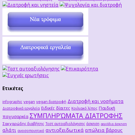
Ετικέτες
Διατροφή και νοσήματα
vegan
vegan διατροφή
infographic
Παιδική
Ειδικές δίαιτες
Διατροφικά εργαλεία
Κοιλιακό λίπος
ΣΥΜΠΛΗΡΏΜΑΤΑ ΔΙΑΤΡΟΦΗΣ
παχυσαρκία
Σακχαρώδης διαβήτης
Τεστ αυτοαξιολόγησης
άσκηση
αερόβια άσκηση
αλάτι
αντιοξειδωτικά
απώλεια βάρους
ανοσοποιητικό