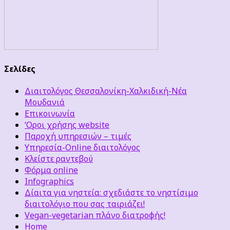
Σελίδες
Διαιτολόγος Θεσσαλονίκη-Χαλκιδική-Νέα
Μουδανιά
Επικοινωνία
‘Οροι χρήσης website
Παροχή υπηρεσιών – τιμές
Υπηρεσία-Online διαιτολόγος
Κλείστε ραντεβού
Φόρμα online
Infographics
Δίαιτα για νηστεία: σχεδιάστε το νηστίσιμο
διαιτολόγιο που σας ταιριάζει!
Vegan-vegetarian πλάνο διατροφής!
Home