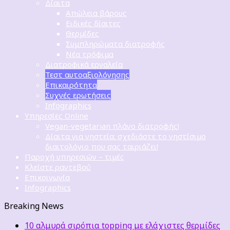
Δίαιτα
Απώλεια βάρους
Ειδικές δίαιτες
Θερμίδες
Συμπληρώματα διατροφής
Νέα τρόφιμα
Διατροφικά εργαλεία
Τεστ αυτοαξιολόγησης
Επικαιρότητα
Συχνές ερωτήσεις
Infographics
Υπηρεσίες Online
Vegan-vegetarian πλάνο διατροφής!
Δίαιτα για νηστεία: σχεδιάστε το νηστίσιμο
διαιτολόγιο που σας ταιριάζει!
Παροχή υπηρεσιών – τιμές
Κλείστε ραντεβού
Επικοινωνία
Infographics
Breaking News
10 αλμυρά σιρόπια topping με ελάχιστες θερμίδες