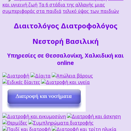
και υγιεινή ζωή
Τα 6 στάδια της αλλαγής μιας
συμπεριφοράς στα παιδιά
τελικό ύψος των παιδιών
Διαιτoλόγος Διατροφολόγος
Νεστορή Βασιλική
Υπηρεσίες σε Θεσσαλονίκη, Χαλκιδική και
online