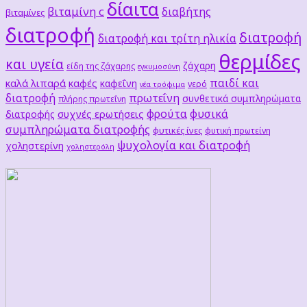
δίαιτα
βιταμίνη c
διαβήτης
βιταμίνες
διατροφή
διατροφή
διατροφή και τρίτη ηλικία
θερμίδες
και υγεία
ζάχαρη
είδη της ζάχαρης
εγκυμοσύνη
παιδί και
καλά λιπαρά
καφές
καφεΐνη
νερό
νέα τρόφιμα
διατροφή
πρωτεΐνη
συνθετικά συμπληρώματα
πλήρης πρωτεΐνη
φρούτα
φυσικά
συχνές ερωτήσεις
διατροφής
συμπληρώματα διατροφής
φυτικές ίνες
φυτική πρωτείνη
ψυχολογία και διατροφή
χοληστερίνη
χοληστερόλη