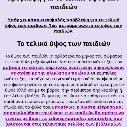
παιδιών
Υπάρχει κάποια ασφαλής πρόβλεψη για το τελικό
ύψος των παιδιών; Πώς μετράμε σωστά το ύψος των
παιδιών;
Το τελικό ύψος των παιδιών
Το ύψος των παιδιών (η ορθότερα το μήκος του σώματος
των παιδιών) αξιολογείται για την πορεία ανάπτυξης του
με βάση τις ειδικές καμπύλες ανάπτυξης μήκους/ύψους
σε σχέση με την ηλικία του παιδιού
. Οι καμπύλες
ανάπτυξης, παρέχουν μια γενικότερη εικόνα αναφορικά με
την φυσική ανάπτυξη του σώματος παιδιού σε σχέση με το
ύψος αλλά και με το βάρος, την περίμετρο της κεφαλής ή
τον Δείκτη Μάζας Σώματος του ώστε να καθοριστεί εάν το
παιδί αναπτύσσεται μέσα στα φυσιολογικά πλαίσια για την
ηλικία και το φύλο του.
Επομένως, η σωστή μέτρηση και
παρακολούθηση του ύψους των παιδιών θα πρέπει να
γίνεται με βάση τις ειδικές καμπύλες ανάπτυξης που
βρίσκονται στις τελευταίες σελίδες των βιβλιαρίων