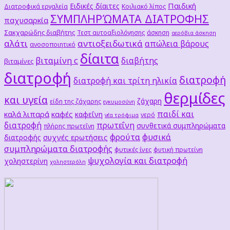
Παιδική
Ειδικές δίαιτες
Διατροφικά εργαλεία
Κοιλιακό λίπος
ΣΥΜΠΛΗΡΏΜΑΤΑ ΔΙΑΤΡΟΦΗΣ
παχυσαρκία
Σακχαρώδης διαβήτης
Τεστ αυτοαξιολόγησης
άσκηση
αερόβια άσκηση
αλάτι
αντιοξειδωτικά
απώλεια βάρους
ανοσοποιητικό
δίαιτα
βιταμίνη c
διαβήτης
βιταμίνες
διατροφή
διατροφή
διατροφή και τρίτη ηλικία
θερμίδες
και υγεία
ζάχαρη
είδη της ζάχαρης
εγκυμοσύνη
παιδί και
καλά λιπαρά
καφές
καφεΐνη
νερό
νέα τρόφιμα
διατροφή
πρωτεΐνη
συνθετικά συμπληρώματα
πλήρης πρωτεΐνη
φρούτα
φυσικά
συχνές ερωτήσεις
διατροφής
συμπληρώματα διατροφής
φυτικές ίνες
φυτική πρωτείνη
ψυχολογία και διατροφή
χοληστερίνη
χοληστερόλη