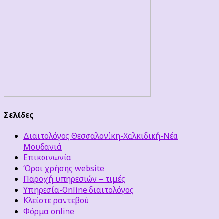
Σελίδες
Διαιτολόγος Θεσσαλονίκη-Χαλκιδική-Νέα
Μουδανιά
Επικοινωνία
‘Οροι χρήσης website
Παροχή υπηρεσιών – τιμές
Υπηρεσία-Online διαιτολόγος
Κλείστε ραντεβού
Φόρμα online