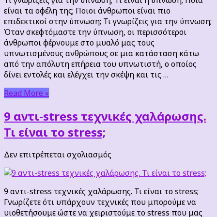
την
είναι τα οφέλη της; Ποιοι άνθρωποι είναι πιο
ύπνωση;
επιδεκτικοί στην ύπνωση; Τι γνωρίζεις για την ύπνωση;
Όταν σκεφτόμαστε την ύπνωση, οι περισσότεροι
άνθρωποι φέρνουμε στο μυαλό μας τους
υπνωτισμένους ανθρώπους σε μια κατάσταση κάτω
από την απόλυτη επήρεια του υπνωτιστή, ο οποίος
δίνει εντολές και ελέγχει την σκέψη και τις …
Read More »
9 αντι-stress τεχνικές χαλάρωσης.
Τι είναι το stress;
στο
Δεν επιτρέπεται σχολιασμός
9
αντι-
stress
9 αντι-stress τεχνικές χαλάρωσης. Τι είναι το stress;
τεχνικές
Γνωρίζετε ότι υπάρχουν τεχνικές που μπορούμε να
χαλάρωσης.
υιοθετήσουμε ώστε να χειριστούμε το stress που μας