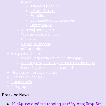
Δίαιτα
Απώλεια βάρους
Ειδικές δίαιτες
Θερμίδες
Συμπληρώματα διατροφής
Νέα τρόφιμα
Διατροφικά εργαλεία
Τεστ αυτοαξιολόγησης
Επικαιρότητα
Συχνές ερωτήσεις
Infographics
Υπηρεσίες Online
Vegan-vegetarian πλάνο διατροφής!
Δίαιτα για νηστεία: σχεδιάστε το νηστίσιμο
διαιτολόγιο που σας ταιριάζει!
Παροχή υπηρεσιών – τιμές
Κλείστε ραντεβού
Επικοινωνία
Infographics
Breaking News
10 αλμυρά σιρόπια topping με ελάχιστες θερμίδες