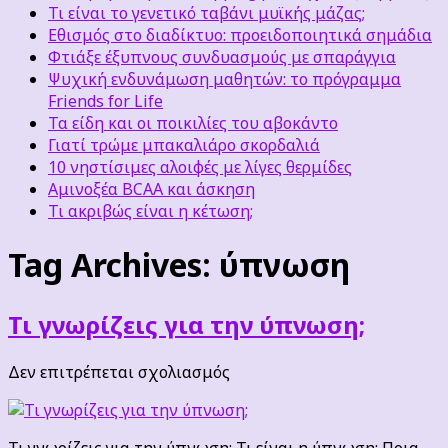
Τι είναι το γενετικό ταβάνι μυϊκής μάζας;
Εθισμός στο διαδίκτυο: προειδοποιητικά σημάδια
Φτιάξε έξυπνους συνδυασμούς με σπαράγγια
Ψυχική ενδυνάμωση μαθητών: το πρόγραμμα
Friends for Life
Τα είδη και οι ποικιλίες του αβοκάντο
Γιατί τρώμε μπακαλιάρο σκορδαλιά
10 νηστίσιμες αλοιφές με λίγες θερμίδες
Αμινοξέα BCAA και άσκηση
Τι ακριβώς είναι η κέτωση;
Tag Archives:
ύπνωση
Τι γνωρίζεις για την ύπνωση;
στο
Δεν επιτρέπεται σχολιασμός
Τι
γνωρίζεις
για
Τι γνωρίζεις για την ύπνωση; Τι είναι η ύπνωση; Ποια