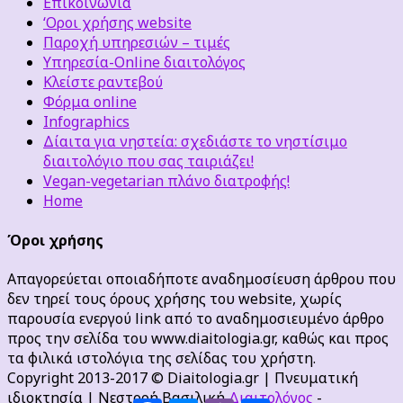
Επικοινωνία
‘Οροι χρήσης website
Παροχή υπηρεσιών – τιμές
Υπηρεσία-Online διαιτολόγος
Κλείστε ραντεβού
Φόρμα online
Infographics
Δίαιτα για νηστεία: σχεδιάστε το νηστίσιμο
διαιτολόγιο που σας ταιριάζει!
Vegan-vegetarian πλάνο διατροφής!
Home
Όροι χρήσης
Απαγορεύεται οποιαδήποτε αναδημοσίευση άρθρου που
δεν τηρεί τους όρους χρήσης του website, χωρίς
παρουσία ενεργού link από το αναδημοσιευμένο άρθρο
προς την σελίδα του www.diaitologia.gr, καθώς και προς
τα φιλικά ιστολόγια της σελίδας του χρήστη.
Copyright 2013-2017 © Diaitologia.gr | Πνευματική
ιδιοκτησία | Νεστορή Βασιλική
Διαιτολόγος
-