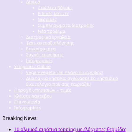
Δίαιτα
Απώλεια βάρους
Ειδικές δίαιτες
Θερμίδες
Συμπληρώματα διατροφής
Νέα τρόφιμα
Διατροφικά εργαλεία
Τεστ αυτοαξιολόγησης
Επικαιρότητα
Συχνές ερωτήσεις
Infographics
Υπηρεσίες Online
Vegan-vegetarian πλάνο διατροφής!
Δίαιτα για νηστεία: σχεδιάστε το νηστίσιμο
διαιτολόγιο που σας ταιριάζει!
Παροχή υπηρεσιών – τιμές
Κλείστε ραντεβού
Επικοινωνία
Infographics
Breaking News
10 αλμυρά σιρόπια topping με ελάχιστες θερμίδες