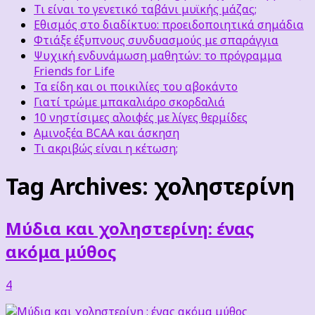
Τι είναι το γενετικό ταβάνι μυϊκής μάζας;
Εθισμός στο διαδίκτυο: προειδοποιητικά σημάδια
Φτιάξε έξυπνους συνδυασμούς με σπαράγγια
Ψυχική ενδυνάμωση μαθητών: το πρόγραμμα
Friends for Life
Τα είδη και οι ποικιλίες του αβοκάντο
Γιατί τρώμε μπακαλιάρο σκορδαλιά
10 νηστίσιμες αλοιφές με λίγες θερμίδες
Αμινοξέα BCAA και άσκηση
Τι ακριβώς είναι η κέτωση;
Tag Archives:
χοληστερίνη
Μύδια και χοληστερίνη: ένας
ακόμα μύθος
4