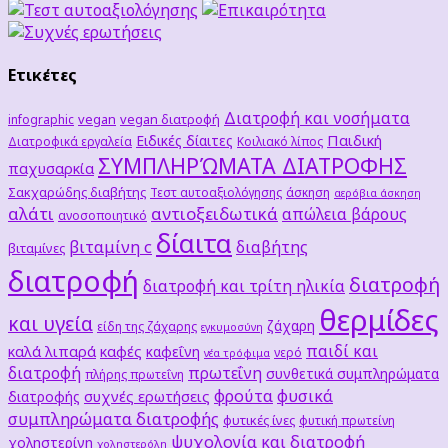
Ετικέτες
Διατροφή και νοσήματα
vegan
vegan διατροφή
infographic
Παιδική
Ειδικές δίαιτες
Διατροφικά εργαλεία
Κοιλιακό λίπος
ΣΥΜΠΛΗΡΏΜΑΤΑ ΔΙΑΤΡΟΦΗΣ
παχυσαρκία
Σακχαρώδης διαβήτης
Τεστ αυτοαξιολόγησης
άσκηση
αερόβια άσκηση
αλάτι
αντιοξειδωτικά
απώλεια βάρους
ανοσοποιητικό
δίαιτα
βιταμίνη c
διαβήτης
βιταμίνες
διατροφή
διατροφή
διατροφή και τρίτη ηλικία
θερμίδες
και υγεία
ζάχαρη
είδη της ζάχαρης
εγκυμοσύνη
παιδί και
καλά λιπαρά
καφές
καφεΐνη
νερό
νέα τρόφιμα
διατροφή
πρωτεΐνη
συνθετικά συμπληρώματα
πλήρης πρωτεΐνη
φρούτα
φυσικά
συχνές ερωτήσεις
διατροφής
συμπληρώματα διατροφής
φυτικές ίνες
φυτική πρωτείνη
ψυχολογία και διατροφή
χοληστερίνη
χοληστερόλη