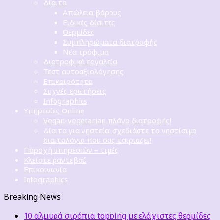
Δίαιτα
Απώλεια βάρους
Ειδικές δίαιτες
Θερμίδες
Συμπληρώματα διατροφής
Νέα τρόφιμα
Διατροφικά εργαλεία
Τεστ αυτοαξιολόγησης
Επικαιρότητα
Συχνές ερωτήσεις
Infographics
Υπηρεσίες Online
Vegan-vegetarian πλάνο διατροφής!
Δίαιτα για νηστεία: σχεδιάστε το νηστίσιμο
διαιτολόγιο που σας ταιριάζει!
Παροχή υπηρεσιών – τιμές
Κλείστε ραντεβού
Επικοινωνία
Infographics
Breaking News
10 αλμυρά σιρόπια topping με ελάχιστες θερμίδες