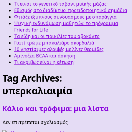
Τι είναι το γενετικό ταβάνι μυϊκής μάζας;
Εθισμός στο διαδίκτυο: προειδοποιητικά σημάδια
Φτιάξε έξυπνους συνδυασμούς με σπαράγγια
Ψυχική ενδυνάμωση μαθητών: το πρόγραμμα
Friends for Life
Τα είδη και οι ποικιλίες του αβοκάντο
Γιατί τρώμε μπακαλιάρο σκορδαλιά
10 νηστίσιμες αλοιφές με λίγες θερμίδες
Αμινοξέα BCAA και άσκηση
Τι ακριβώς είναι η κέτωση;
Tag Archives:
υπερκαλιαιμία
Κάλιο και τρόφιμα: μια λίστα
στο
Δεν επιτρέπεται σχολιασμός
Κάλιο