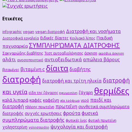
Ετικέτες
Διατροφή και νοσήματα
vegan
vegan διατροφή
infographic
Παιδική
Ειδικές δίαιτες
Διατροφικά εργαλεία
Κοιλιακό λίπος
ΣΥΜΠΛΗΡΏΜΑΤΑ ΔΙΑΤΡΟΦΗΣ
παχυσαρκία
Σακχαρώδης διαβήτης
Τεστ αυτοαξιολόγησης
άσκηση
αερόβια άσκηση
αλάτι
αντιοξειδωτικά
απώλεια βάρους
ανοσοποιητικό
δίαιτα
βιταμίνη c
διαβήτης
βιταμίνες
διατροφή
διατροφή
διατροφή και τρίτη ηλικία
θερμίδες
και υγεία
ζάχαρη
είδη της ζάχαρης
εγκυμοσύνη
παιδί και
καλά λιπαρά
καφές
καφεΐνη
νερό
νέα τρόφιμα
διατροφή
πρωτεΐνη
συνθετικά συμπληρώματα
πλήρης πρωτεΐνη
φρούτα
φυσικά
συχνές ερωτήσεις
διατροφής
συμπληρώματα διατροφής
φυτικές ίνες
φυτική πρωτείνη
ψυχολογία και διατροφή
χοληστερίνη
χοληστερόλη