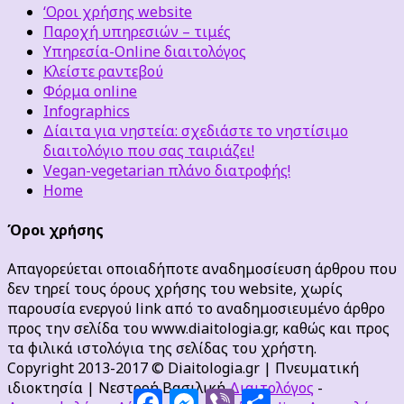
‘Οροι χρήσης website
Παροχή υπηρεσιών – τιμές
Υπηρεσία-Online διαιτολόγος
Κλείστε ραντεβού
Φόρμα online
Infographics
Δίαιτα για νηστεία: σχεδιάστε το νηστίσιμο
διαιτολόγιο που σας ταιριάζει!
Vegan-vegetarian πλάνο διατροφής!
Home
Όροι χρήσης
Απαγορεύεται οποιαδήποτε αναδημοσίευση άρθρου που
δεν τηρεί τους όρους χρήσης του website, χωρίς
παρουσία ενεργού link από το αναδημοσιευμένο άρθρο
προς την σελίδα του www.diaitologia.gr, καθώς και προς
τα φιλικά ιστολόγια της σελίδας του χρήστη.
Copyright 2013-2017 © Diaitologia.gr | Πνευματική
ιδιοκτησία | Νεστορή Βασιλική
Διαιτολόγος
-
Facebook
Messenger
Viber
Μοιραστείτε