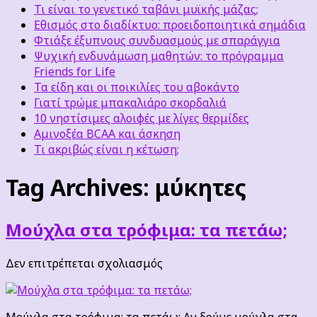
Τι είναι το γενετικό ταβάνι μυϊκής μάζας;
Εθισμός στο διαδίκτυο: προειδοποιητικά σημάδια
Φτιάξε έξυπνους συνδυασμούς με σπαράγγια
Ψυχική ενδυνάμωση μαθητών: το πρόγραμμα
Friends for Life
Τα είδη και οι ποικιλίες του αβοκάντο
Γιατί τρώμε μπακαλιάρο σκορδαλιά
10 νηστίσιμες αλοιφές με λίγες θερμίδες
Αμινοξέα BCAA και άσκηση
Τι ακριβώς είναι η κέτωση;
Tag Archives:
μύκητες
Μούχλα στα τρόφιμα: τα πετάω;
στο
Δεν επιτρέπεται σχολιασμός
Μούχλα
στα
τρόφιμα:
Μούχλα στα τρόφιμα: τα πετάω; Αν δούμε μούχλα στα