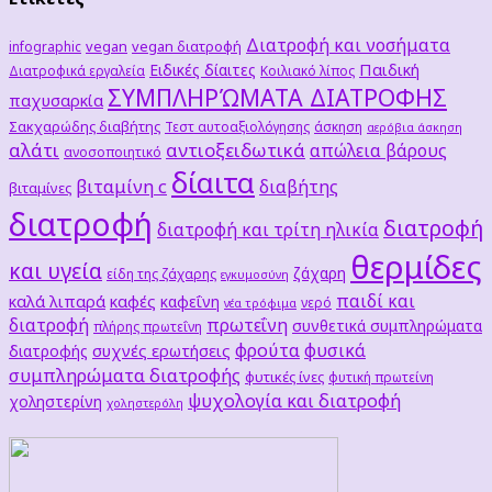
Διατροφή και νοσήματα
vegan
vegan διατροφή
infographic
Παιδική
Ειδικές δίαιτες
Διατροφικά εργαλεία
Κοιλιακό λίπος
ΣΥΜΠΛΗΡΏΜΑΤΑ ΔΙΑΤΡΟΦΗΣ
παχυσαρκία
Σακχαρώδης διαβήτης
Τεστ αυτοαξιολόγησης
άσκηση
αερόβια άσκηση
αλάτι
αντιοξειδωτικά
απώλεια βάρους
ανοσοποιητικό
δίαιτα
βιταμίνη c
διαβήτης
βιταμίνες
διατροφή
διατροφή
διατροφή και τρίτη ηλικία
θερμίδες
και υγεία
ζάχαρη
είδη της ζάχαρης
εγκυμοσύνη
παιδί και
καλά λιπαρά
καφές
καφεΐνη
νερό
νέα τρόφιμα
διατροφή
πρωτεΐνη
συνθετικά συμπληρώματα
πλήρης πρωτεΐνη
φρούτα
φυσικά
συχνές ερωτήσεις
διατροφής
συμπληρώματα διατροφής
φυτικές ίνες
φυτική πρωτείνη
ψυχολογία και διατροφή
χοληστερίνη
χοληστερόλη