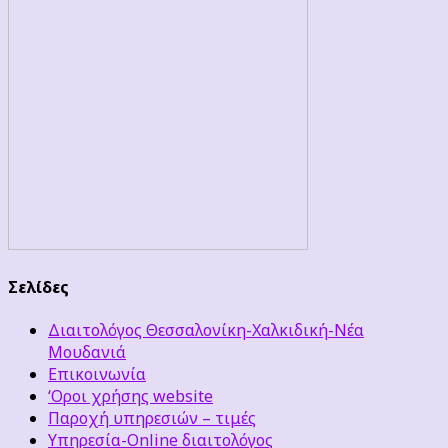
Σελίδες
Διαιτολόγος Θεσσαλονίκη-Χαλκιδική-Νέα
Μουδανιά
Επικοινωνία
‘Οροι χρήσης website
Παροχή υπηρεσιών – τιμές
Υπηρεσία-Online διαιτολόγος