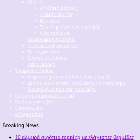
Δίαιτα
Απώλεια βάρους
Ειδικές δίαιτες
Θερμίδες
Συμπληρώματα διατροφής
Νέα τρόφιμα
Διατροφικά εργαλεία
Τεστ αυτοαξιολόγησης
Επικαιρότητα
Συχνές ερωτήσεις
Infographics
Υπηρεσίες Online
Vegan-vegetarian πλάνο διατροφής!
Δίαιτα για νηστεία: σχεδιάστε το νηστίσιμο
διαιτολόγιο που σας ταιριάζει!
Παροχή υπηρεσιών – τιμές
Κλείστε ραντεβού
Επικοινωνία
Infographics
Breaking News
10 αλμυρά σιρόπια topping με ελάχιστες θερμίδες