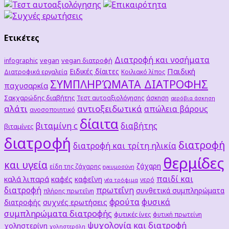
Ετικέτες
Διατροφή και νοσήματα
vegan
vegan διατροφή
infographic
Παιδική
Ειδικές δίαιτες
Διατροφικά εργαλεία
Κοιλιακό λίπος
ΣΥΜΠΛΗΡΏΜΑΤΑ ΔΙΑΤΡΟΦΗΣ
παχυσαρκία
Σακχαρώδης διαβήτης
Τεστ αυτοαξιολόγησης
άσκηση
αερόβια άσκηση
αλάτι
αντιοξειδωτικά
απώλεια βάρους
ανοσοποιητικό
δίαιτα
βιταμίνη c
διαβήτης
βιταμίνες
διατροφή
διατροφή
διατροφή και τρίτη ηλικία
θερμίδες
και υγεία
ζάχαρη
είδη της ζάχαρης
εγκυμοσύνη
παιδί και
καλά λιπαρά
καφές
καφεΐνη
νερό
νέα τρόφιμα
διατροφή
πρωτεΐνη
συνθετικά συμπληρώματα
πλήρης πρωτεΐνη
φρούτα
φυσικά
συχνές ερωτήσεις
διατροφής
συμπληρώματα διατροφής
φυτικές ίνες
φυτική πρωτείνη
ψυχολογία και διατροφή
χοληστερίνη
χοληστερόλη