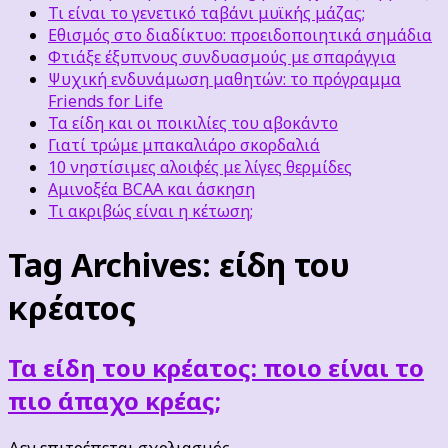
Τι είναι το γενετικό ταβάνι μυϊκής μάζας;
Εθισμός στο διαδίκτυο: προειδοποιητικά σημάδια
Φτιάξε έξυπνους συνδυασμούς με σπαράγγια
Ψυχική ενδυνάμωση μαθητών: το πρόγραμμα
Friends for Life
Τα είδη και οι ποικιλίες του αβοκάντο
Γιατί τρώμε μπακαλιάρο σκορδαλιά
10 νηστίσιμες αλοιφές με λίγες θερμίδες
Αμινοξέα BCAA και άσκηση
Τι ακριβώς είναι η κέτωση;
Tag Archives:
είδη του
κρέατος
Τα είδη του κρέατος: ποιο είναι το
πιο άπαχο κρέας;
στο
Δεν επιτρέπεται σχολιασμός