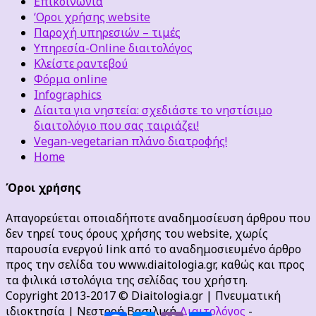
Επικοινωνία
‘Οροι χρήσης website
Παροχή υπηρεσιών – τιμές
Υπηρεσία-Online διαιτολόγος
Κλείστε ραντεβού
Φόρμα online
Infographics
Δίαιτα για νηστεία: σχεδιάστε το νηστίσιμο
διαιτολόγιο που σας ταιριάζει!
Vegan-vegetarian πλάνο διατροφής!
Home
Όροι χρήσης
Απαγορεύεται οποιαδήποτε αναδημοσίευση άρθρου που
δεν τηρεί τους όρους χρήσης του website, χωρίς
παρουσία ενεργού link από το αναδημοσιευμένο άρθρο
προς την σελίδα του www.diaitologia.gr, καθώς και προς
τα φιλικά ιστολόγια της σελίδας του χρήστη.
Copyright 2013-2017 © Diaitologia.gr | Πνευματική
ιδιοκτησία | Νεστορή Βασιλική
Διαιτολόγος
-