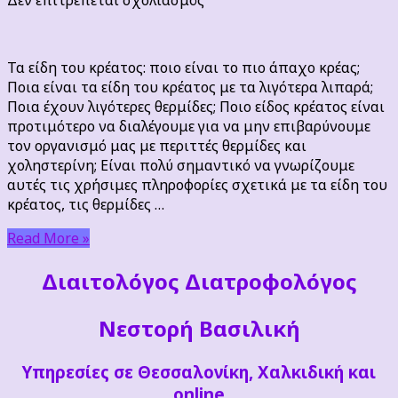
Τα
είδη
του
Τα είδη του κρέατος: ποιο είναι το πιο άπαχο κρέας;
κρέατος:
Ποια είναι τα είδη του κρέατος με τα λιγότερα λιπαρά;
ποιο
Ποια έχουν λιγότερες θερμίδες; Ποιο είδος κρέατος είναι
είναι
προτιμότερο να διαλέγουμε για να μην επιβαρύνουμε
το
τον οργανισμό μας με περιττές θερμίδες και
πιο
χοληστερίνη; Είναι πολύ σημαντικό να γνωρίζουμε
άπαχο
αυτές τις χρήσιμες πληροφορίες σχετικά με τα είδη του
κρέας;
κρέατος, τις θερμίδες …
Read More »
Διαιτoλόγος Διατροφολόγος
Νεστορή Βασιλική
Υπηρεσίες σε Θεσσαλονίκη, Χαλκιδική και
online