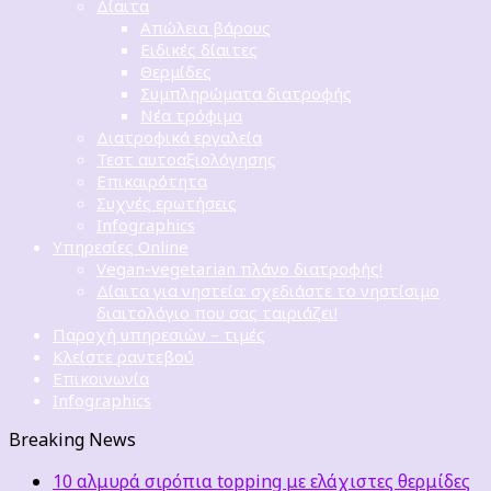
Δίαιτα
Απώλεια βάρους
Ειδικές δίαιτες
Θερμίδες
Συμπληρώματα διατροφής
Νέα τρόφιμα
Διατροφικά εργαλεία
Τεστ αυτοαξιολόγησης
Επικαιρότητα
Συχνές ερωτήσεις
Infographics
Υπηρεσίες Online
Vegan-vegetarian πλάνο διατροφής!
Δίαιτα για νηστεία: σχεδιάστε το νηστίσιμο
διαιτολόγιο που σας ταιριάζει!
Παροχή υπηρεσιών – τιμές
Κλείστε ραντεβού
Επικοινωνία
Infographics
Breaking News
10 αλμυρά σιρόπια topping με ελάχιστες θερμίδες