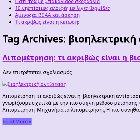
Γιατί τρώμε μπακαλιάρο σκορδαλιά
10 νηστίσιμες αλοιφές με λίγες θερμίδες
Αμινοξέα BCAA και άσκηση
Τι ακριβώς είναι η κέτωση;
Tag Archives:
βιοηλεκτρική
Λιπομέτρηση: τι ακριβώς είναι η βι
στο
Δεν επιτρέπεται σχολιασμός
Λιπομέτρηση:
τι
ακριβώς
Λιπομέτρηση: τι ακριβώς είναι η βιοηλεκτρική αντίσταση 
είναι
γνωρίζουμε σχετικά με την πιο συχνή μέθοδο μέτρησης τ
η
Λιπομέτρηση: Μηχανήματα λιπομέτρησης Η πιο συνηθισμέ
βιοηλεκτρική
αντίσταση
Read More »
(BIA);