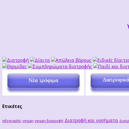
Ετικέτες
Διατροφή και νοσήματα
vegan
vegan διατροφή
infographic
Διατρ