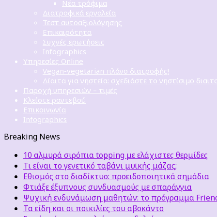
Νέα τρόφιμα
Διατροφικά εργαλεία
Τεστ αυτοαξιολόγησης
Επικαιρότητα
Συχνές ερωτήσεις
Infographics
Υπηρεσίες Online
Vegan-vegetarian πλάνο διατροφής!
Δίαιτα για νηστεία: σχεδιάστε το νηστίσιμο διαιτ
Παροχή υπηρεσιών – τιμές
Κλείστε ραντεβού
Επικοινωνία
Infographics
Breaking News
10 αλμυρά σιρόπια topping με ελάχιστες θερμίδες
Τι είναι το γενετικό ταβάνι μυϊκής μάζας;
Εθισμός στο διαδίκτυο: προειδοποιητικά σημάδια
Φτιάξε έξυπνους συνδυασμούς με σπαράγγια
Ψυχική ενδυνάμωση μαθητών: το πρόγραμμα Friends
Τα είδη και οι ποικιλίες του αβοκάντο