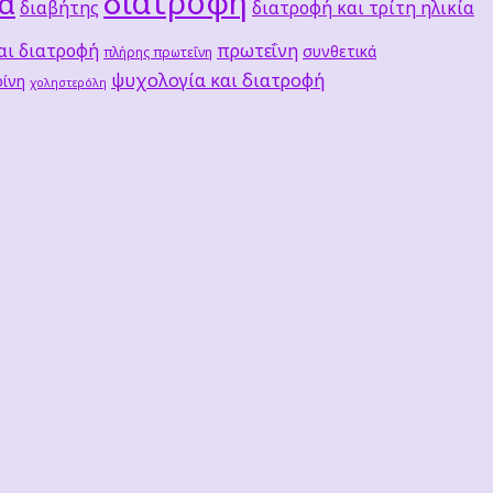
διατροφή
τα
διαβήτης
διατροφή και τρίτη ηλικία
αι διατροφή
πρωτεΐνη
συνθετικά
πλήρης πρωτεΐνη
ψυχολογία και διατροφή
ίνη
χοληστερόλη