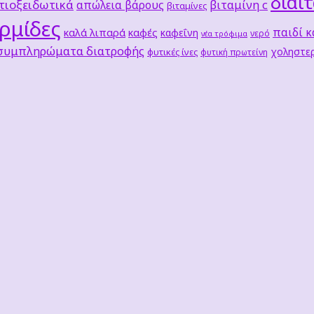
δίαι
τιοξειδωτικά
βιταμίνη c
απώλεια βάρους
βιταμίνες
ρμίδες
παιδί κ
καλά λιπαρά
καφές
καφεΐνη
νερό
νέα τρόφιμα
 συμπληρώματα διατροφής
χοληστερ
φυτικές ίνες
φυτική πρωτείνη