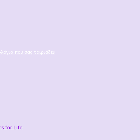
ολόγιο που σας ταιριάζει!
 for Life