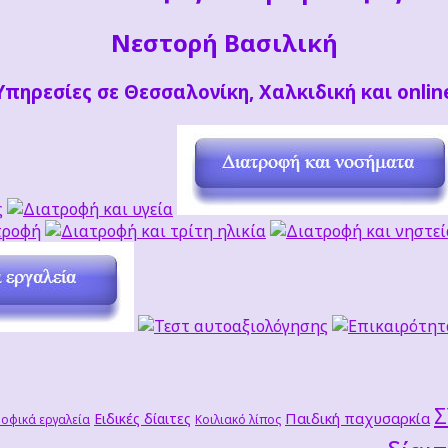
Νεστορή Βασιλική
Υπηρεσίες σε Θεσσαλονίκη, Χαλκιδική και onlin
Παιδική παχυσαρκία
Ειδικές δίαιτες
οφικά εργαλεία
Κοιλιακό λίπος