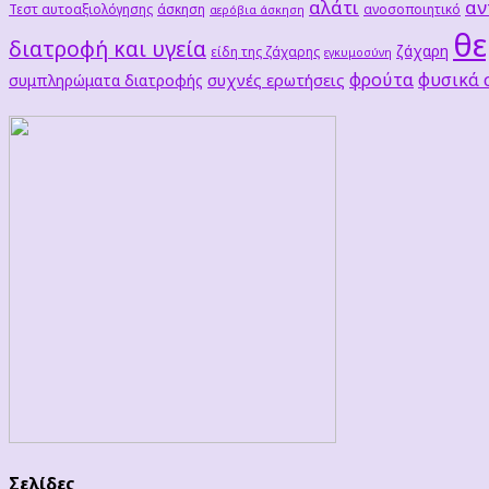
αλάτι
αν
Τεστ αυτοαξιολόγησης
άσκηση
ανοσοποιητικό
αερόβια άσκηση
θε
διατροφή και υγεία
ζάχαρη
είδη της ζάχαρης
εγκυμοσύνη
φρούτα
φυσικά
συχνές ερωτήσεις
συμπληρώματα διατροφής
Σελίδες