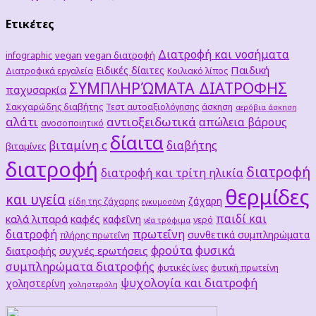
Ετικέτες
Διατροφή και νοσήματα
vegan
vegan διατροφή
infographic
Παιδική
Ειδικές δίαιτες
Διατροφικά εργαλεία
Κοιλιακό λίπος
ΣΥΜΠΛΗΡΏΜΑΤΑ ΔΙΑΤΡΟΦΗΣ
παχυσαρκία
Σακχαρώδης διαβήτης
Τεστ αυτοαξιολόγησης
άσκηση
αερόβια άσκηση
αλάτι
αντιοξειδωτικά
απώλεια βάρους
ανοσοποιητικό
δίαιτα
βιταμίνη c
διαβήτης
βιταμίνες
διατροφή
διατροφή
διατροφή και τρίτη ηλικία
θερμίδες
και υγεία
ζάχαρη
είδη της ζάχαρης
εγκυμοσύνη
παιδί και
καλά λιπαρά
καφές
καφεΐνη
νερό
νέα τρόφιμα
διατροφή
πρωτεΐνη
συνθετικά συμπληρώματα
πλήρης πρωτεΐνη
φρούτα
φυσικά
συχνές ερωτήσεις
διατροφής
συμπληρώματα διατροφής
φυτικές ίνες
φυτική πρωτείνη
ψυχολογία και διατροφή
χοληστερίνη
χοληστερόλη