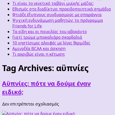
Τι είναι το γενετικό ταβάνι μυϊκής μάζας;
Εθισμός στο διαδίκτυο: προειδοποιητικά σημάδια
Φτιάξε έξυπνους συνδυασμούς με σπαράγγια
Ψυχική ενδυνάμωση μαθητών: το πρόγραμμα
Friends for Life
Τα είδη και οι ποικιλίες του αβοκάντο
Γιατί τρώμε μπακαλιάρο σκορδαλιά
10 νηστίσιμες αλοιφές με λίγες θερμίδες
Αμινοξέα BCAA και άσκηση
Τι ακριβώς είναι η κέτωση;
Tag Archives:
αϋπνίες
Aϋπνίες: πότε να δούμε έναν
ειδικό;
στο
Δεν επιτρέπεται σχολιασμός
Aϋπνίες:
πότε