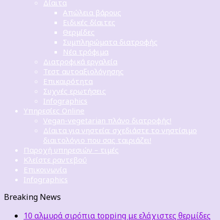
Δίαιτα
Απώλεια βάρους
Ειδικές δίαιτες
Θερμίδες
Συμπληρώματα διατροφής
Νέα τρόφιμα
Διατροφικά εργαλεία
Τεστ αυτοαξιολόγησης
Επικαιρότητα
Συχνές ερωτήσεις
Infographics
Υπηρεσίες Online
Vegan-vegetarian πλάνο διατροφής!
Δίαιτα για νηστεία: σχεδιάστε το νηστίσιμο
διαιτολόγιο που σας ταιριάζει!
Παροχή υπηρεσιών – τιμές
Κλείστε ραντεβού
Επικοινωνία
Infographics
Breaking News
10 αλμυρά σιρόπια topping με ελάχιστες θερμίδες