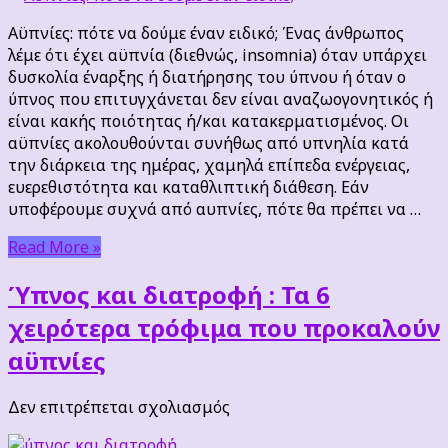
να
Aϋπνίες: πότε να δούμε έναν ειδικό; Ένας άνθρωπος
δούμε
λέμε ότι έχει αϋπνία (διεθνώς, insomnia) όταν υπάρχει
έναν
δυσκολία έναρξης ή διατήρησης του ύπνου ή όταν ο
ειδικό;
ύπνος που επιτυγχάνεται δεν είναι αναζωογονητικός ή
είναι κακής ποιότητας ή/και κατακερματισμένος. Οι
αϋπνίες ακολουθούνται συνήθως από υπνηλία κατά
την διάρκεια της ημέρας, χαμηλά επίπεδα ενέργειας,
ευερεθιστότητα και καταθλιπτική διάθεση. Εάν
υποφέρουμε συχνά από αυπνίες, πότε θα πρέπει να …
Read More »
Ύπνος και διατροφή : Τα 6
χειρότερα τρόφιμα που προκαλούν
αϋπνίες
στο
Δεν επιτρέπεται σχολιασμός
Ύπνος