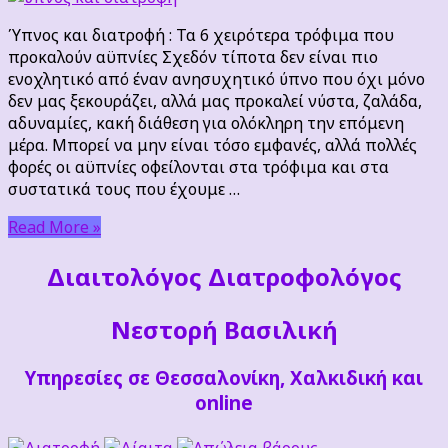
και
διατροφή
Ύπνος και διατροφή : Τα 6 χειρότερα τρόφιμα που
:
προκαλούν αϋπνίες Σχεδόν τίποτα δεν είναι πιο
Τα
ενοχλητικό από έναν ανησυχητικό ύπνο που όχι μόνο
6
δεν μας ξεκουράζει, αλλά μας προκαλεί νύστα, ζαλάδα,
χειρότερα
αδυναμίες, κακή διάθεση για ολόκληρη την επόμενη
τρόφιμα
μέρα. Μπορεί να μην είναι τόσο εμφανές, αλλά πολλές
που
φορές οι αϋπνίες οφείλονται στα τρόφιμα και στα
προκαλούν
συστατικά τους που έχουμε …
αϋπνίες
Read More »
Διαιτoλόγος Διατροφολόγος
Νεστορή Βασιλική
Υπηρεσίες σε Θεσσαλονίκη, Χαλκιδική και
online