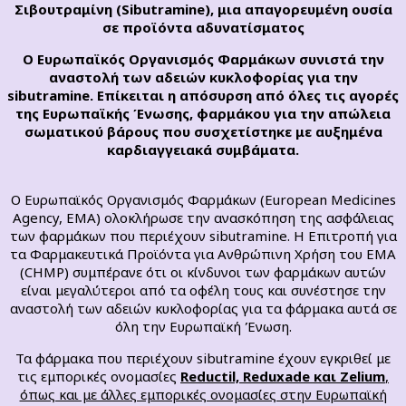
Σιβουτραμίνη (Sibutramine), μια απαγορευμένη ουσία
σε προϊόντα αδυνατίσματος
Ο Ευρωπαϊκός Οργανισμός Φαρμάκων συνιστά την
αναστολή των αδειών κυκλοφορίας για την
sibutramine. Επίκειται η απόσυρση από όλες τις αγορές
της Ευρωπαϊκής Ένωσης, φαρμάκου για την απώλεια
σωματικού βάρους που συσχετίστηκε με αυξημένα
καρδιαγγειακά συμβάματα.
Ο Ευρωπαϊκός Οργανισμός Φαρμάκων (European Medicines
Agency, ΕΜΑ) ολοκλήρωσε την ανασκόπηση της ασφάλειας
των φαρμάκων που περιέχουν sibutramine. Η Επιτροπή για
τα Φαρμακευτικά Προϊόντα για Ανθρώπινη Χρήση του ΕΜΑ
(CHMP) συμπέρανε ότι οι κίνδυνοι των φαρμάκων αυτών
είναι μεγαλύτεροι από τα οφέλη τους και συνέστησε την
αναστολή των αδειών κυκλοφορίας για τα φάρμακα αυτά σε
όλη την Ευρωπαϊκή Ένωση.
Τα φάρμακα που περιέχουν sibutramine έχουν εγκριθεί με
τις εμπορικές ονομασίες
Reductil, Reduxade και Zelium
,
όπως και με άλλες εμπορικές ονομασίες στην Ευρωπαϊκή