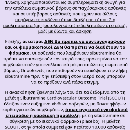
Ένωση. Χρησιμοποιούνται ως συμπληρωματική αγωγή για
την απώλεια σωματικού βάρους σε παχύσαρκους ασθενείς
και σε υπέρβαρους ασθενείς που έχουν και άλλους
παράγοντες κινδύνου όπως διαβήτης τύπου 2 ή
δυσλιπιδαιμία (μη φυσιολογικά επίπεδα λιπιδίων στο αίμα),
μαζί με δίαιτα και άσκηση
.
Εφεξής,
οι ιατροί
ΔΕΝ θα πρέπει να συνταγογραφούν
και οι φαρμακοποιοί ΔΕΝ θα πρέπει να διαθέτουν το
φάρμακο
.
Οι ασθενείς που λαμβάνουν sibutramine θα
πρέπει να επισκεφτούν τον ιατρό τους προκειμένου να τον
συμβουλευτούν για εναλλακτικά μέτρα απώλειας σωματικού
βάρους. Οι ασθενείς που επιθυμούν να διακόψουν την λήψη
sibutramine πριν την επίσκεψη στον ιατρό τους μπορούν
να το πράξουν ανά πάσα στιγμή.
Η ανασκόπηση ξεκίνησε λόγω του ότι τα δεδομένα από τη
μελέτη Sibutramine Cardiovascular Outcome Trial (SCOUT)
έδειξαν έναν αυξημένο κίνδυνο σοβαρών, μη θανατηφόρων
καρδιαγγειακών συμβαμάτων,
όπως αγγειακό εγκεφαλικό
επεισόδιο ή καρδιακή προσβολή
, με τη sibutramine σε
σύγκριση με το εικονικό φάρμακο (placebo). Η μελέτη
SCOUT, στην οποία συμμετείχαν περίπου 10.000 ασθενείς