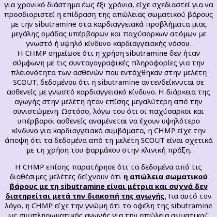
για χρονικό διάστημα έως έξι χρόνια, είχε σχεδιαστεί για να
προσδιοριστεί η επίδραση της απώλειας σωματικού βάρους
με την sibutramine στα καρδιαγγειακά προβλήματα μιας
μεγάλης ομάδας υπέρβαρων και παχύσαρκων ατόμων με
γνωστό ή υψηλό κίνδυνο καρδιαγγειακής νόσου.
Η CHMP σημείωσε ότι η χρήση sibutramine δεν ήταν
σύμφωνη με τις συνταγογραφικές πληροφορίες για την
πλειονότητα των ασθενών που εντάχθηκαν στην μελέτη
SCOUT, δεδομένου ότι η sibutramine αντενδείκνυται σε
ασθενείς με γνωστό καρδιαγγειακό κίνδυνο. Η διάρκεια της
αγωγής στην μελέτη ήταν επίσης μεγαλύτερη από την
συνιστώμενη. Ωστόσο, λόγω του ότι οι παχύσαρκοι και
υπέρβαροι ασθενείς αναμένεται να έχουν υψηλότερο
κίνδυνο για καρδιαγγειακά συμβάματα, η CHMP είχε την
άποψη ότι τα δεδομένα από τη μελέτη SCOUT είναι σχετικά
με τη χρήση του φαρμάκου στην κλινική πράξη.
Η CHMP επίσης παρατήρησε ότι τα δεδομένα από τις
διαθέσιμες μελέτες δείχνουν ότι
η απώλεια σωματικού
βάρους με τη sibutramine είναι μέτρια και συχνά δεν
διατηρείται μετά την διακοπή της αγωγής.
Για αυτό τον
λόγο, η CHMP είχε την γνώμη ότι το οφέλη της sibutramine
ως συμπληρωματικής αγωγής για την απώλεια σωματικού