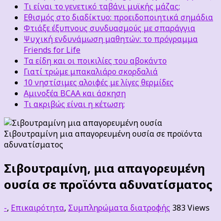
Τι είναι το γενετικό ταβάνι μυϊκής μάζας;
Εθισμός στο διαδίκτυο: προειδοποιητικά σημάδια
Φτιάξε έξυπνους συνδυασμούς με σπαράγγια
Ψυχική ενδυνάμωση μαθητών: το πρόγραμμα
Friends for Life
Τα είδη και οι ποικιλίες του αβοκάντο
Γιατί τρώμε μπακαλιάρο σκορδαλιά
10 νηστίσιμες αλοιφές με λίγες θερμίδες
Αμινοξέα BCAA και άσκηση
Τι ακριβώς είναι η κέτωση;
Σιβουτραμίνη μια απαγορευμένη ουσία σε προϊόντα
αδυνατίσματος
Σιβουτραμίνη, μια απαγορευμένη
ουσία σε προϊόντα αδυνατίσματος
-
,
Επικαιρότητα
,
Συμπληρώματα διατροφής
383 Views