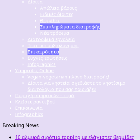
Δίαιτα
Απώλεια βάρους
Ειδικές δίαιτες
Θερμίδες
Συμπληρώματα διατροφής
Νέα τρόφιμα
Διατροφικά εργαλεία
Τεστ αυτοαξιολόγησης
Επικαιρότητα
Συχνές ερωτήσεις
Infographics
Υπηρεσίες Online
Vegan-vegetarian πλάνο διατροφής!
Δίαιτα για νηστεία: σχεδιάστε το νηστίσιμο
διαιτολόγιο που σας ταιριάζει!
Παροχή υπηρεσιών – τιμές
Κλείστε ραντεβού
Επικοινωνία
Infographics
Breaking News
10 αλμυρά σιρόπια topping με ελάχιστες θερμίδες