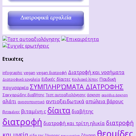
Ετικέτες
Διατροφή και νοσήματα
vegan
vegan διατροφή
infographic
Παιδική
Ειδικές δίαιτες
Διατροφικά εργαλεία
Κοιλιακό λίπος
ΣΥΜΠΛΗΡΏΜΑΤΑ ΔΙΑΤΡΟΦΗΣ
παχυσαρκία
Σακχαρώδης διαβήτης
Τεστ αυτοαξιολόγησης
άσκηση
αερόβια άσκηση
αλάτι
αντιοξειδωτικά
απώλεια βάρους
ανοσοποιητικό
δίαιτα
βιταμίνη c
διαβήτης
βιταμίνες
διατροφή
διατροφή
διατροφή και τρίτη ηλικία
θερμίδες
και υγεία
ζάχαρη
είδη της ζάχαρης
εγκυμοσύνη