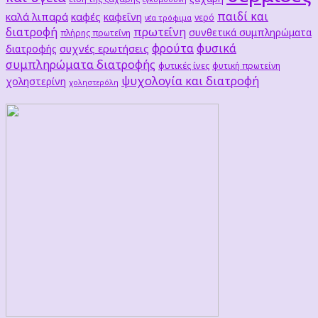
παιδί και
καλά λιπαρά
καφές
καφεΐνη
νερό
νέα τρόφιμα
διατροφή
πρωτεΐνη
συνθετικά συμπληρώματα
πλήρης πρωτεΐνη
φρούτα
φυσικά
συχνές ερωτήσεις
διατροφής
συμπληρώματα διατροφής
φυτικές ίνες
φυτική πρωτείνη
ψυχολογία και διατροφή
χοληστερίνη
χοληστερόλη