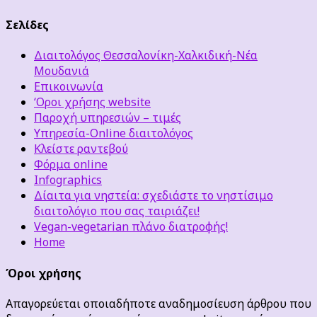
Σελίδες
Διαιτολόγος Θεσσαλονίκη-Χαλκιδική-Νέα
Μουδανιά
Επικοινωνία
‘Οροι χρήσης website
Παροχή υπηρεσιών – τιμές
Υπηρεσία-Online διαιτολόγος
Κλείστε ραντεβού
Φόρμα online
Infographics
Δίαιτα για νηστεία: σχεδιάστε το νηστίσιμο
διαιτολόγιο που σας ταιριάζει!
Vegan-vegetarian πλάνο διατροφής!
Home
Όροι χρήσης
Απαγορεύεται οποιαδήποτε αναδημοσίευση άρθρου που