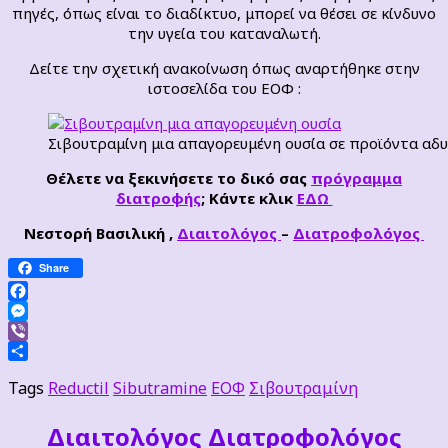
πηγές, όπως είναι το διαδίκτυο, μπορεί να θέσει σε κίνδυνο
την υγεία του καταναλωτή.
Δείτε την σχετική ανακοίνωση όπως αναρτήθηκε στην
ιστοσελίδα του ΕΟΦ :
Σιβουτραμίνη μια απαγορευμένη ουσία σε προϊόντα αδ
Θέλετε να ξεκινήσετε το δικό σας
πρόγραμμα
διατροφής
; Κάντε κλικ
ΕΔΩ
Νεστορή Βασιλική ,
Διαιτολόγος
–
Διατροφολόγος
Share
Facebook
Messenger
Viber
Μοιραστείτε
Tags
Reductil
Sibutramine
ΕΟΦ
Σιβουτραμίνη
Διαιτoλόγος Διατροφολόγος