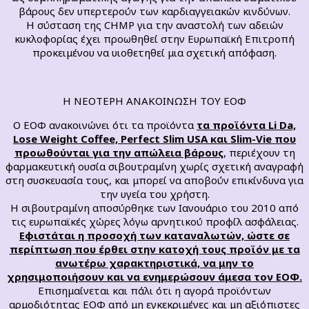
βάρους δεν υπερτερούν των καρδιαγγειακών κινδύνων.
Η σύσταση της CHMP για την αναστολή των αδειών
κυκλοφορίας έχει προωθηθεί στην Ευρωπαϊκή Επιτροπή
προκειμένου να υιοθετηθεί μια σχετική απόφαση.
Η ΝΕΟΤΕΡΗ ΑΝΑΚΟΙΝΩΣΗ ΤΟΥ ΕΟΦ
Ο ΕΟΦ ανακοινώνει ότι τα προϊόντα
τα προϊόντα Li Da,
Lose Weight Coffee, Perfect Slim USA και Slim-Vie που
προωθούνται για την απώλεια βάρους
, περιέχουν τη
φαρμακευτική ουσία σιβουτραμίνη χωρίς σχετική αναγραφή
στη συσκευασία τους, και μπορεί να αποβούν επικίνδυνα για
την υγεία του χρήστη.
Η σιβουτραμίνη αποσύρθηκε των Ιανουάριο του 2010 από
τις ευρωπαϊκές χώρες λόγω αρνητικού προφίλ ασφάλειας.
Εφιστάται η προσοχή των καταναλωτών, ώστε σε
περίπτωση που έρθει στην κατοχή τους προϊόν με τα
ανωτέρω χαρακτηριστικά, να μην το
χρησιμοποιήσουν και να ενημερώσουν άμεσα τον ΕΟΦ.
Επισημαίνεται και πάλι ότι η αγορά προϊόντων
αρμοδιότητας ΕΟΦ από μη εγκεκριμένες και μη αξιόπιστες