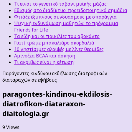
Τι είναι το γενετικό ταβάνι μυϊκής μάζας;
Εθισμός στο διαδίκτυο: προειδοποιητικά σημάδια
Φτιάξε έξυπνους συνδυασμούς με σπαράγγια
Ψυχική ενδυνάμωση μαθητών: το πρόγραμμα
Friends for Life
Τα είδη και οι ποικιλίες του αβοκάντο
Γιατί τρώμε μπακαλιάρο σκορδαλιά
10 νηστίσιμες αλοιφές με λίγες θερμίδες
Αμινοξέα BCAA και άσκηση
Τι ακριβώς είναι η κέτωση;
Παράγοντες κινδύνου εκδήλωσης διατροφικών
διαταραχών σε εφήβους
paragontes-kindinou-ekdilosis-
diatrofikon-diataraxon-
diaitologia.gr
9 Views