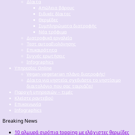
Δίαιτα
Απώλεια βάρους
Ειδικές δίαιτες
Θερμίδες
Συμπληρώματα διατροφής
Νέα τρόφιμα
Διατροφικά εργαλεία
Τεστ αυτοαξιολόγησης
Επικαιρότητα
Συχνές ερωτήσεις
Infographics
Υπηρεσίες Online
Vegan-vegetarian πλάνο διατροφής!
Δίαιτα για νηστεία: σχεδιάστε το νηστίσιμο
διαιτολόγιο που σας ταιριάζει!
Παροχή υπηρεσιών – τιμές
Κλείστε ραντεβού
Επικοινωνία
Infographics
Breaking News
10 αλμυρά σιρόπια topping με ελάχιστες θερμίδες