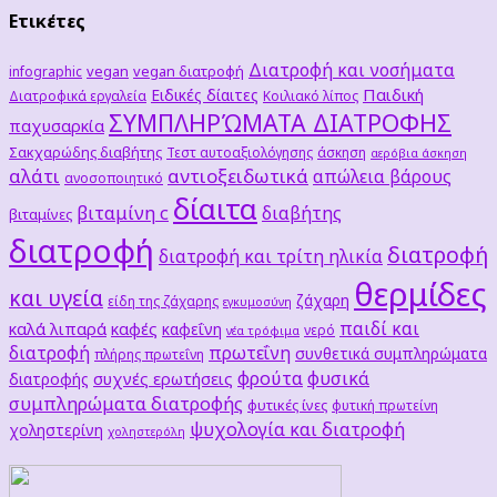
Ετικέτες
Διατροφή και νοσήματα
vegan
vegan διατροφή
infographic
Παιδική
Ειδικές δίαιτες
Διατροφικά εργαλεία
Κοιλιακό λίπος
ΣΥΜΠΛΗΡΏΜΑΤΑ ΔΙΑΤΡΟΦΗΣ
παχυσαρκία
Σακχαρώδης διαβήτης
Τεστ αυτοαξιολόγησης
άσκηση
αερόβια άσκηση
αλάτι
αντιοξειδωτικά
απώλεια βάρους
ανοσοποιητικό
δίαιτα
βιταμίνη c
διαβήτης
βιταμίνες
διατροφή
διατροφή
διατροφή και τρίτη ηλικία
θερμίδες
και υγεία
ζάχαρη
είδη της ζάχαρης
εγκυμοσύνη
παιδί και
καλά λιπαρά
καφές
καφεΐνη
νερό
νέα τρόφιμα
διατροφή
πρωτεΐνη
συνθετικά συμπληρώματα
πλήρης πρωτεΐνη
φρούτα
φυσικά
συχνές ερωτήσεις
διατροφής
συμπληρώματα διατροφής
φυτικές ίνες
φυτική πρωτείνη
ψυχολογία και διατροφή
χοληστερίνη
χοληστερόλη