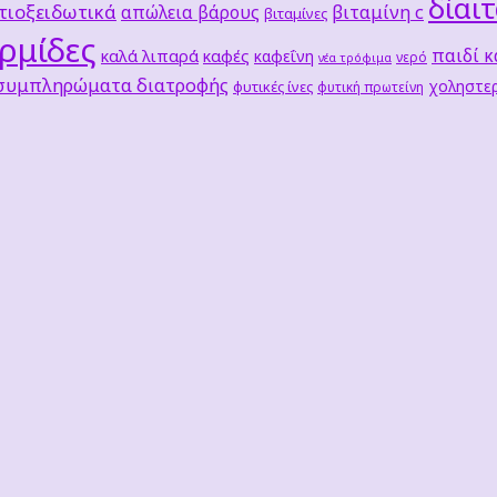
δίαι
τιοξειδωτικά
βιταμίνη c
απώλεια βάρους
βιταμίνες
ρμίδες
παιδί κ
καλά λιπαρά
καφές
καφεΐνη
νερό
νέα τρόφιμα
 συμπληρώματα διατροφής
χοληστερ
φυτικές ίνες
φυτική πρωτείνη