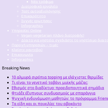
Νέα τρόφιμα
Διατροφικά εργαλεία
Τεστ αυτοαξιολόγησης
Επικαιρότητα
Συχνές ερωτήσεις
Infographics
Υπηρεσίες Online
Vegan-vegetarian πλάνο διατροφής!
Δίαιτα για νηστεία: σχεδιάστε το νηστίσιμο διαιτ
Παροχή υπηρεσιών – τιμές
Κλείστε ραντεβού
Επικοινωνία
Infographics
Breaking News
10 αλμυρά σιρόπια topping με ελάχιστες θερμίδες
Τι είναι το γενετικό ταβάνι μυϊκής μάζας;
Εθισμός στο διαδίκτυο: προειδοποιητικά σημάδια
Φτιάξε έξυπνους συνδυασμούς με σπαράγγια
Ψυχική ενδυνάμωση μαθητών: το πρόγραμμα Friends
Τα είδη και οι ποικιλίες του αβοκάντο