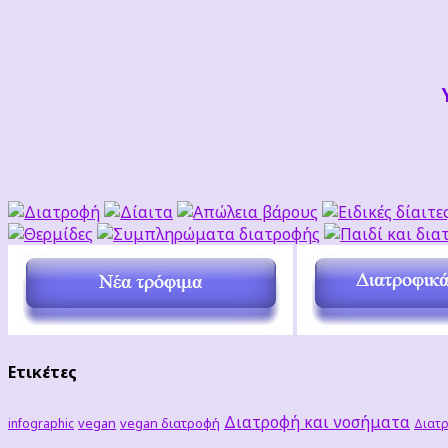
Ετικέτες
Διατροφή και νοσήματα
vegan
vegan διατροφή
infographic
Διατρ