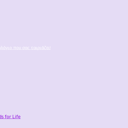
ολόγιο που σας ταιριάζει!
 for Life