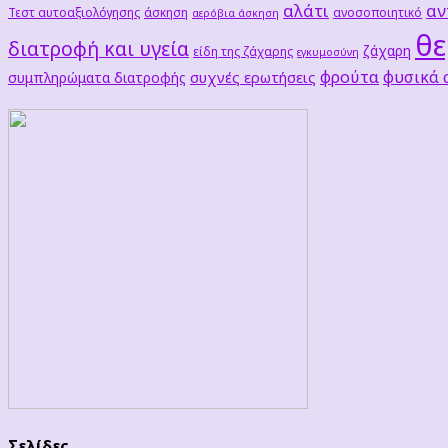
αλάτι
αν
Τεστ αυτοαξιολόγησης
άσκηση
ανοσοποιητικό
αερόβια άσκηση
θε
διατροφή και υγεία
ζάχαρη
είδη της ζάχαρης
εγκυμοσύνη
φρούτα
φυσικά
συχνές ερωτήσεις
συμπληρώματα διατροφής
Σελίδες