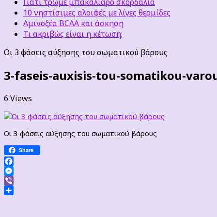
Γιατί τρώμε μπακαλιάρο σκορδαλιά
10 νηστίσιμες αλοιφές με λίγες θερμίδες
Αμινοξέα BCAA και άσκηση
Τι ακριβώς είναι η κέτωση;
Οι 3 φάσεις αύξησης του σωματικού βάρους
3-faseis-auxisis-tou-somatikou-varo
6 Views
Οι 3 φάσεις αύξησης του σωματικού βάρους
Share
Facebook
Messenger
Viber
Μοιραστείτε