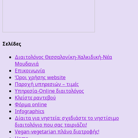
Σελίδες
Διαιτολόγος Θεσσαλονίκη-Χαλκιδική-Νέα
Μουδανιά
Επικοινωνία
‘Οροι χρήσης website
Παροχή υπηρεσιών – τιμές
Υπηρεσία-Online διαιτολόγος
Κλείστε ραντεβού
Φόρμα online
Infographics
Δίαιτα για νηστεία: σχεδιάστε το νηστίσιμο
διαιτολόγιο που σας ταιριάζει!
Vegan-vegetarian πλάνο διατροφής!