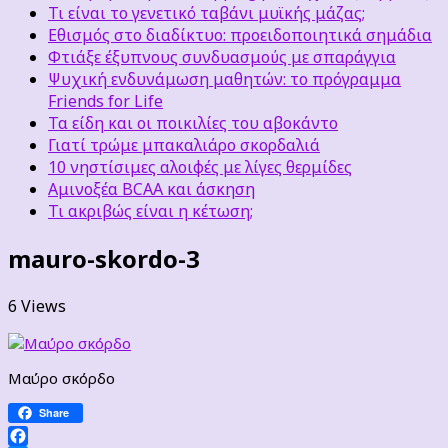
Τι είναι το γενετικό ταβάνι μυϊκής μάζας;
Εθισμός στο διαδίκτυο: προειδοποιητικά σημάδια
Φτιάξε έξυπνους συνδυασμούς με σπαράγγια
Ψυχική ενδυνάμωση μαθητών: το πρόγραμμα
Friends for Life
Τα είδη και οι ποικιλίες του αβοκάντο
Γιατί τρώμε μπακαλιάρο σκορδαλιά
10 νηστίσιμες αλοιφές με λίγες θερμίδες
Αμινοξέα BCAA και άσκηση
Τι ακριβώς είναι η κέτωση;
mauro-skordo-3
6 Views
Μαύρο σκόρδο
Share