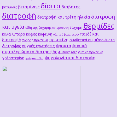
δίαιτα
βιταμίνη c
διαβήτης
βιταμίνες
διατροφή
διατροφή
διατροφή και τρίτη ηλικία
θερμίδες
και υγεία
ζάχαρη
είδη της ζάχαρης
εγκυμοσύνη
παιδί και
καλά λιπαρά
καφές
καφεΐνη
νερό
νέα τρόφιμα
διατροφή
πρωτεΐνη
συνθετικά συμπληρώματα
πλήρης πρωτεΐνη
φρούτα
φυσικά
συχνές ερωτήσεις
διατροφής
συμπληρώματα διατροφής
φυτικές ίνες
φυτική πρωτείνη
ψυχολογία και διατροφή
χοληστερίνη
χοληστερόλη