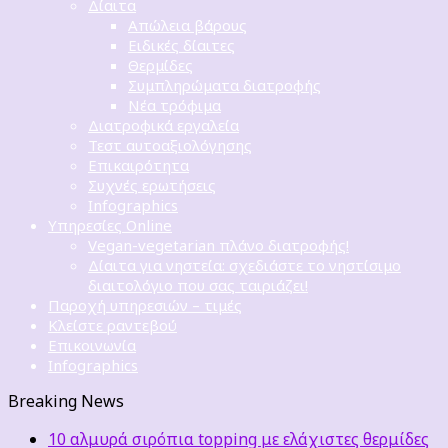
Δίαιτα
Απώλεια βάρους
Ειδικές δίαιτες
Θερμίδες
Συμπληρώματα διατροφής
Νέα τρόφιμα
Διατροφικά εργαλεία
Τεστ αυτοαξιολόγησης
Επικαιρότητα
Συχνές ερωτήσεις
Infographics
Υπηρεσίες Online
Vegan-vegetarian πλάνο διατροφής!
Δίαιτα για νηστεία: σχεδιάστε το νηστίσιμο
διαιτολόγιο που σας ταιριάζει!
Παροχή υπηρεσιών – τιμές
Κλείστε ραντεβού
Επικοινωνία
Infographics
Breaking News
10 αλμυρά σιρόπια topping με ελάχιστες θερμίδες